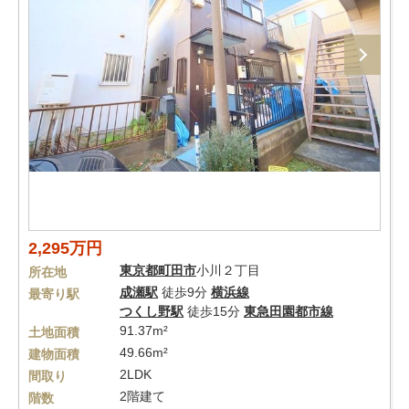
2,295万円
東京都
町田市
小川２丁目
所在地
成瀬駅
徒歩9分
横浜線
最寄り駅
つくし野駅
徒歩15分
東急田園都市線
91.37m²
土地面積
49.66m²
建物面積
2LDK
間取り
2階建て
階数