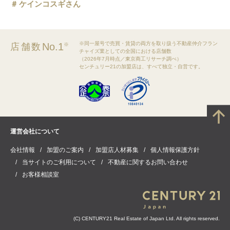
ケインコスギさん
※同一屋号で売買・賃貸の両方を取り扱う不動産仲介フラン
No.1
店舗数
※
チャイズ業としての全国における店舗数
（2026年7月時点／東京商工リサーチ調べ）
センチュリー21の加盟店は、すべて独立・自営です。
運営会社について
会社情報
加盟のご案内
加盟店人材募集
個人情報保護方針
当サイトのご利用について
不動産に関するお問い合わせ
お客様相談室
(C) CENTURY21 Real Estate of Japan Ltd. All rights reserved.