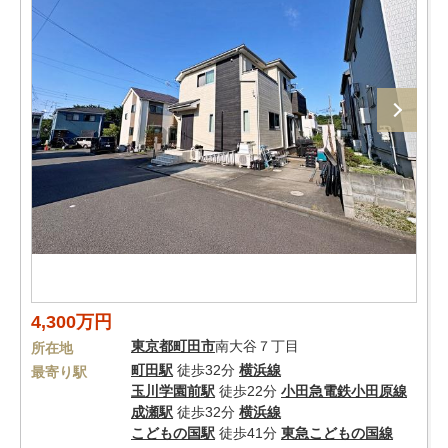
4,300万円
東京都
町田市
南大谷７丁目
所在地
町田駅
徒歩32分
横浜線
最寄り駅
玉川学園前駅
徒歩22分
小田急電鉄小田原線
成瀬駅
徒歩32分
横浜線
こどもの国駅
徒歩41分
東急こどもの国線