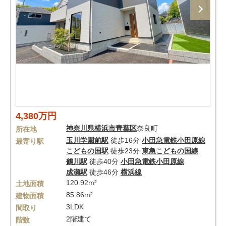
4,380万円
神奈川県
横浜市青葉区
奈良町
所在地
玉川学園前駅
徒歩16分
小田急電鉄小田原線
最寄り駅
こどもの国駅
徒歩23分
東急こどもの国線
鶴川駅
徒歩40分
小田急電鉄小田原線
成瀬駅
徒歩46分
横浜線
120.92m²
土地面積
85.86m²
建物面積
3LDK
間取り
2階建て
階数