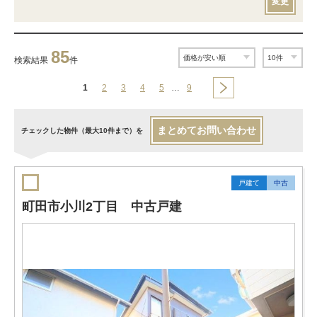
変更
85
検索結果
件
1
2
3
4
5
…
9
まとめてお問い合わせ
チェックした物件（最大10件まで）を
戸建て
中古
町田市小川2丁目 中古戸建