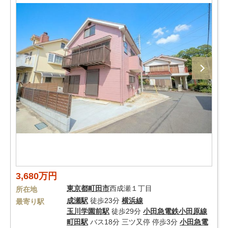
3,680万円
東京都
町田市
西成瀬１丁目
所在地
成瀬駅
徒歩23分
横浜線
最寄り駅
玉川学園前駅
徒歩29分
小田急電鉄小田原線
町田駅
バス18分 三ツ又停 停歩3分
小田急電