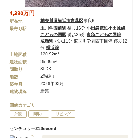
4,380万円
神奈川県
横浜市青葉区
奈良町
所在地
玉川学園前駅
徒歩16分
小田急電鉄小田原線
最寄り駅
こどもの国駅
徒歩25分
東急こどもの国線
成瀬駅
バス11分 東玉川学園四丁目停 停歩12
分
横浜線
120.92m²
土地面積
85.86m²
建物面積
3LDK
間取り
2階建て
階数
2026年03月
築年月
新築
建物現況
画像カテゴリ
外観
間取り
リビング
センチュリー21Second