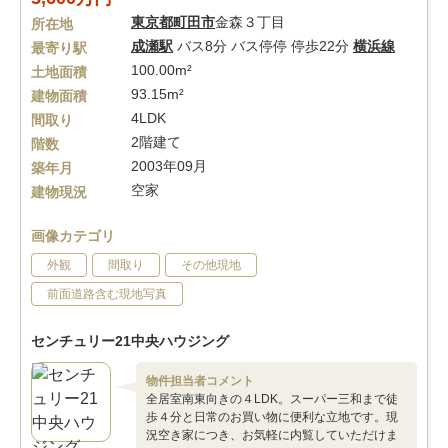
東京都
町田市
金森３丁目
所在地
成瀬駅
バス8分 バス停停 停歩22分
横浜線
最寄り駅
100.00m²
土地面積
93.15m²
建物面積
4LDK
間取り
2階建て
階数
2003年09月
築年月
空家
建物現況
画像カテゴリ
外観
間取り
その他現地
前面道路含む現地写真
センチュリー21中央ハウジング
物件担当者コメント
全居室南東向きの４LDK。スーパー三和まで徒
歩４分と日常のお買い物に便利な立地です。現
況空き家につき、お気軽に内覧していただけま