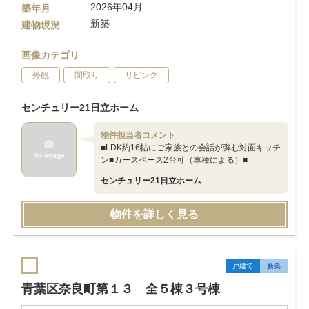
2026年04月
築年月
新築
建物現況
画像カテゴリ
外観
間取り
リビング
センチュリー21日立ホーム
物件担当者コメント
■LDK約16帖にご家族との会話が弾む対面キッチ
ン■カースペース2台可（車種による）■
センチュリー21日立ホーム
物件を詳しく見る
戸建て
新築
青葉区奈良町第１３ 全５棟３号棟