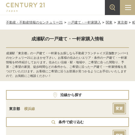
不動産・不動産情報のセンチュリー21
一戸建て・一軒家購入
関東
東京都
成瀬駅の一戸建て・一軒家購入情報
成瀬駅「東京都」の一戸建て・一軒家をお探しなら不動産フランチャイズ店舗数ナンバー1
のセンチュリー21におまかせ下さい。お客様の住みたいエリア・条件の一戸建て・一軒家
情報を85件紹介しております。住みたい沿線・駅・地域や、ご希望に合った間取り、予
算・ご希望の家賃、徒歩時間などの条件から、ご希望に沿った一戸建て・一軒家情報を見
つけていただけます。お客様にご希望に沿うお部屋が見つかるようにお手伝いいたします
ので、お気軽にご相談ください！
沿線から探す
変更
東京都
横浜線
条件で絞り込む