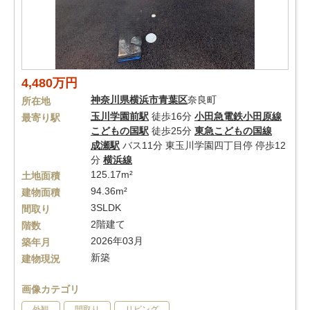
4,480万円
神奈川県
横浜市青葉区
奈良町
所在地
玉川学園前駅
徒歩16分
小田急電鉄小田原線
最寄り駅
こどもの国駅
徒歩25分
東急こどもの国線
成瀬駅
バス11分 東玉川学園四丁目停 停歩12
分
横浜線
125.17m²
土地面積
94.36m²
建物面積
3SLDK
間取り
2階建て
階数
2026年03月
築年月
新築
建物現況
画像カテゴリ
外観
間取り
リビング