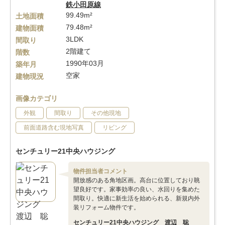
鉄小田原線
99.49m²
土地面積
79.48m²
建物面積
3LDK
間取り
2階建て
階数
1990年03月
築年月
空家
建物現況
画像カテゴリ
外観
間取り
その他現地
前面道路含む現地写真
リビング
センチュリー21中央ハウジング
物件担当者コメント
開放感のある角地区画。高台に位置しており眺
望良好です。家事効率の良い、水回りを集めた
間取り。快適に新生活を始められる、新規内外
装リフォーム物件です。
センチュリー21中央ハウジング 渡辺 聡