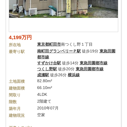
4,199万円
東京都
町田市
南つくし野１丁目
所在地
南町田グランベリーＰ駅
徒歩19分
東急田園
最寄り駅
都市線
すずかけ台駅
徒歩14分
東急田園都市線
つくし野駅
徒歩20分
東急田園都市線
成瀬駅
徒歩26分
横浜線
82.80m²
土地面積
66.10m²
建物面積
4LDK
間取り
2階建て
階数
2010年07月
築年月
空家
建物現況