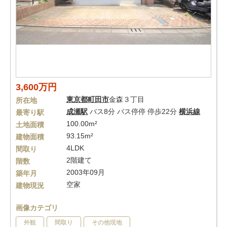
3,600万円
東京都
町田市
金森３丁目
所在地
成瀬駅
バス8分 バス停停 停歩22分
横浜線
最寄り駅
100.00m²
土地面積
93.15m²
建物面積
4LDK
間取り
2階建て
階数
2003年09月
築年月
空家
建物現況
画像カテゴリ
外観
間取り
その他現地