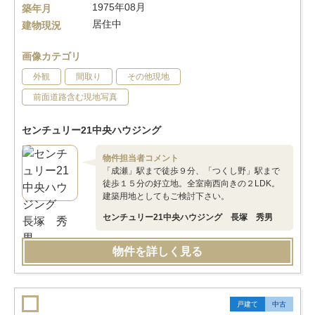
1975年08月
築年月
居住中
建物現況
画像カテゴリ
外観
間取り
その他現地
前面道路含む現地写真
センチュリー21中央ハウジング
物件担当者コメント
「成瀬」駅まで徒歩９分、「つくし野」駅まで
徒歩１５分の好立地。全室南西向きの２LDK。
建築用地としてもご検討下さい。
センチュリー21中央ハウジング 長塚 秀男
物件を詳しく見る
戸建て
中古