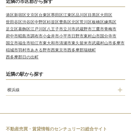
近隣の市区郡から探す
港区
新宿区
文京区
台東区
墨田区
江東区
品川区
目黒区
大田区
世田谷区
渋谷区
中野区
杉並区
豊島区
北区
荒川区
板橋区
練馬区
足立区
葛飾区
江戸川区
八王子市
立川市
武蔵野市
三鷹市
青梅市
府中市
昭島市
調布市
小金井市
小平市
日野市
東村山市
国分寺市
国立市
福生市
狛江市
東大和市
清瀬市
東久留米市
武蔵村山市
多摩市
稲城市
羽村市
あきる野市
西東京市
西多摩郡瑞穂町
西多摩郡日の出町
近隣の駅から探す
横浜線
町田
相原
八王子みなみ野
片倉
不動産売買・賃貸情報のセンチュリー21総合サイト