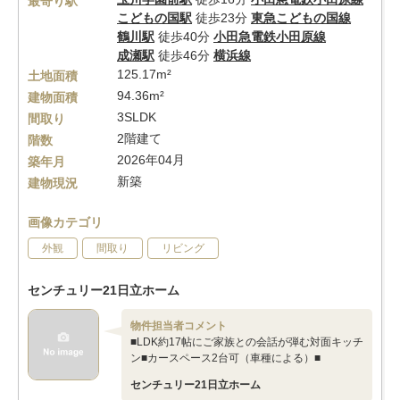
最寄り駅
こどもの国駅
徒歩23分
東急こどもの国線
鶴川駅
徒歩40分
小田急電鉄小田原線
成瀬駅
徒歩46分
横浜線
125.17m²
土地面積
94.36m²
建物面積
3SLDK
間取り
2階建て
階数
2026年04月
築年月
新築
建物現況
画像カテゴリ
外観
間取り
リビング
センチュリー21日立ホーム
物件担当者コメント
■LDK約17帖にご家族との会話が弾む対面キッチ
ン■カースペース2台可（車種による）■
センチュリー21日立ホーム