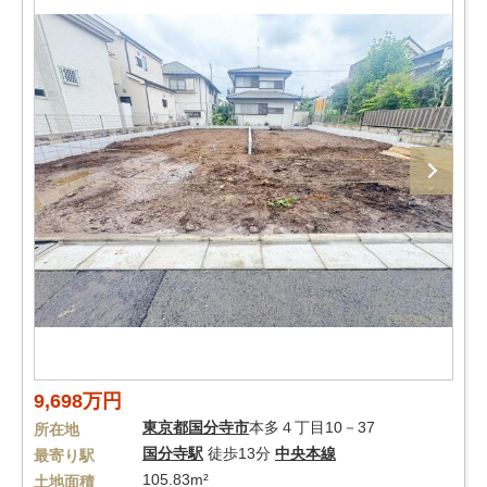
9,698万円
東京都
国分寺市
本多４丁目10－37
所在地
国分寺駅
徒歩13分
中央本線
最寄り駅
105.83m²
土地面積