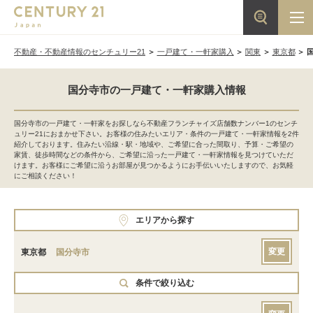
不動産・不動産情報のセンチュリー21
一戸建て・一軒家購入
関東
東京都
国分寺市の一戸建て・一軒家購入情報
国分寺市の一戸建て・一軒家をお探しなら不動産フランチャイズ店舗数ナンバー1のセンチ
ュリー21におまかせ下さい。お客様の住みたいエリア・条件の一戸建て・一軒家情報を2件
紹介しております。住みたい沿線・駅・地域や、ご希望に合った間取り、予算・ご希望の
家賃、徒歩時間などの条件から、ご希望に沿った一戸建て・一軒家情報を見つけていただ
けます。お客様にご希望に沿うお部屋が見つかるようにお手伝いいたしますので、お気軽
にご相談ください！
エリアから探す
変更
東京都
国分寺市
条件で絞り込む