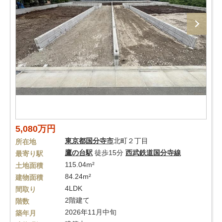
5,080万円
東京都
国分寺市
北町２丁目
所在地
鷹の台駅
徒歩15分
西武鉄道国分寺線
最寄り駅
115.04m²
土地面積
84.24m²
建物面積
4LDK
間取り
2階建て
階数
2026年11月中旬
築年月