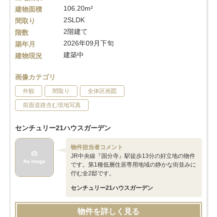
106.20m²
建物面積
2SLDK
間取り
2階建て
階数
2026年09月下旬
築年月
建築中
建物現況
画像カテゴリ
外観
間取り
全体区画図
前面道路含む現地写真
センチュリー21ハウスガーデン
物件担当者コメント
JR中央線『国分寺』駅徒歩13分の好立地の物件
です。第1種低層住居専用地域の静かな街並みに
佇む全2邸です。
センチュリー21ハウスガーデン
物件を詳しく見る