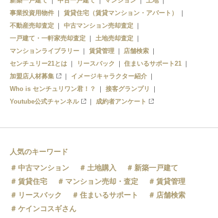
新築一戸建て
中古一戸建て
マンション
土地
事業投資用物件
賃貸住宅（賃貸マンション・アパート）
不動産売却査定
中古マンション売却査定
一戸建て・一軒家売却査定
土地売却査定
マンションライブラリー
賃貸管理
店舗検索
センチュリー21とは
リースバック
住まいるサポート21
加盟店人材募集
イメージキャラクター紹介
Who is センチュリワン君！？
接客グランプリ
Youtube公式チャンネル
成約者アンケート
人気のキーワード
中古マンション
土地購入
新築一戸建て
賃貸住宅
マンション売却・査定
賃貸管理
リースバック
住まいるサポート
店舗検索
ケインコスギさん