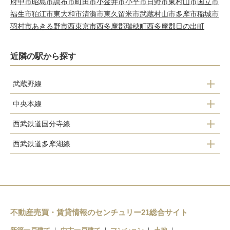
府中市
昭島市
調布市
町田市
小金井市
小平市
日野市
東村山市
国立市
福生市
狛江市
東大和市
清瀬市
東久留米市
武蔵村山市
多摩市
稲城市
羽村市
あきる野市
西東京市
西多摩郡瑞穂町
西多摩郡日の出町
近隣の駅から探す
武蔵野線
中央本線
西国分寺駅
西武鉄道国分寺線
国分寺駅
西武鉄道多摩湖線
恋ヶ窪駅
西国分寺駅
国分寺駅
国分寺駅
不動産売買・賃貸情報のセンチュリー21総合サイト