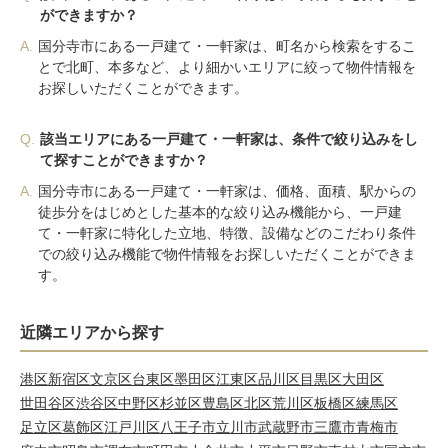
ができますか？
A.
国分寺市にある一戸建て・一軒家は、町名から検索をするこ
とで北町、本多など、より細かいエリアに絞って物件情報を
お探しいただくことができます。
Q.
該当エリアにある一戸建て・一軒家は、条件で絞り込みをし
て探すことができますか？
A.
国分寺市にある一戸建て・一軒家は、価格、面積、駅からの
徒歩分をはじめとした基本的な絞り込み機能から、一戸建
て・一軒家に特化した立地、特徴、設備などのこだわり条件
での絞り込み機能で物件情報をお探しいただくことができま
す。
近隣エリアから探す
港区
新宿区
文京区
台東区
墨田区
江東区
品川区
目黒区
大田区
世田谷区
渋谷区
中野区
杉並区
豊島区
北区
荒川区
板橋区
練馬区
足立区
葛飾区
江戸川区
八王子市
立川市
武蔵野市
三鷹市
青梅市