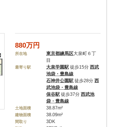
880万円
東京都
練馬区
大泉町６丁
所在地
目
大泉学園駅
徒歩15分
西武
最寄り駅
池袋・豊島線
石神井公園駅
徒歩28分
西
武池袋・豊島線
保谷駅
徒歩37分
西武池
袋・豊島線
38.87m²
土地面積
38.09m²
建物面積
3DK
間取り