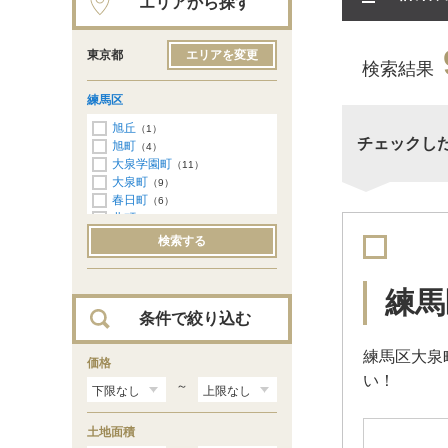
エリアから探す
東京都
エリアを変更
検索結果
練馬区
旭丘
（1）
チェックし
旭町
（4）
大泉学園町
（11）
大泉町
（9）
春日町
（6）
北町
（4）
向山
（1）
検索する
桜台
（1）
下石神井
（3）
石神井台
（3）
練馬
石神井町
（2）
条件で絞り込む
関町北
（2）
高松
（3）
練馬区大泉
田柄
価格
（2）
い！
立野町
（1）
～
豊玉中
（1）
土支田
（4）
土地面積
中村南
（1）