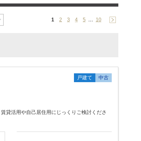
1
2
3
4
5
…
10
戸建て
中古
！賃貸活用や自己居住用にじっくりご検討くださ