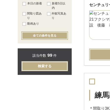
本日の新着
新着5日以
センチュリ
内
間取り図あ
外観写真あ
り
り
動画あり
全ての条件を見る
99
該当件数
件
検索する
練馬
＊間取り3