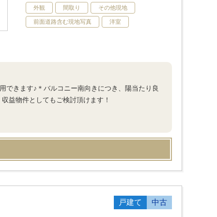
外観
間取り
その他現地
前面道路含む現地写真
洋室
活用できます♪＊バルコニー南向きにつき、陽当たり良
＊収益物件としてもご検討頂けます！
戸建て
中古