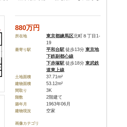
880万円
東京都
練馬区
北町８丁目1-
所在地
19
平和台駅
徒歩13分
東京地
最寄り駅
下鉄副都心線
下赤塚駅
徒歩18分
東武鉄
道東上線
37.71m²
土地面積
53.12m²
建物面積
3K
間取り
2階建て
階数
1963年06月
築年月
空家
建物現況
画像カテゴリ