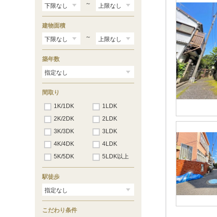
西大泉
（7）
～
貫井
（4）
練馬
（1）
建物面積
東大泉
（3）
富士見台
～
（4）
平和台
（2）
南大泉
（4）
築年数
南田中
（1）
三原台
（2）
谷原
（7）
上石神井南町
（2）
間取り
関町南
（2）
1K/1DK
1LDK
関町東
（1）
2K/2DK
2LDK
3K/3DK
3LDK
4K/4DK
4LDK
5K/5DK
5LDK以上
駅徒歩
こだわり条件