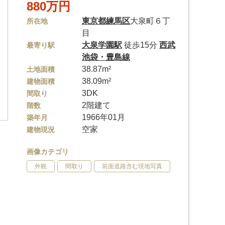
880万円
東京都
練馬区
大泉町６丁
所在地
目
大泉学園駅
徒歩15分
西武
最寄り駅
池袋・豊島線
38.87m²
土地面積
38.09m²
建物面積
3DK
間取り
2階建て
階数
1966年01月
築年月
空家
建物現況
画像カテゴリ
外観
間取り
前面道路含む現地写真