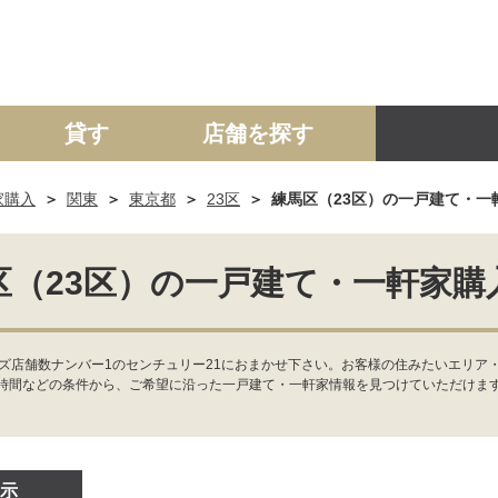
貸す
店舗を探す
家購入
関東
東京都
23区
練馬区（23区）の一戸建て・一
建て
マンション
土地
事業投資用
区（23区）の一戸建て・一軒家購
ズ店舗数ナンバー1のセンチュリー21におまかせ下さい。お客様の住みたいエリア
時間などの条件から、ご希望に沿った一戸建て・一軒家情報を見つけていただけま
示