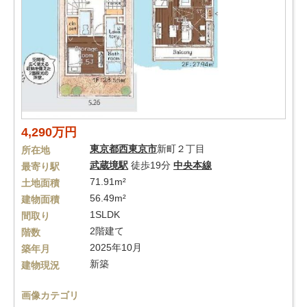
4,290万円
東京都
西東京市
新町２丁目
所在地
武蔵境駅
徒歩19分
中央本線
最寄り駅
71.91m²
土地面積
56.49m²
建物面積
1SLDK
間取り
2階建て
階数
2025年10月
築年月
新築
建物現況
画像カテゴリ