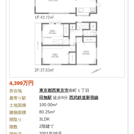
4,399万円
東京都
西東京市
南町１丁目
所在地
田無駅
徒歩9分
西武鉄道新宿線
最寄り駅
100.00m²
土地面積
80.25m²
建物面積
3LDK
間取り
2階建て
階数
2001年08月