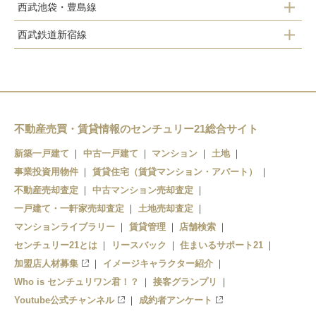
西武池袋・豊島線
西武鉄道新宿線
保谷駅
東伏見駅
ひばりヶ丘駅
西武柳沢駅
田無駅
不動産売買・賃貸情報のセンチュリー21総合サイト
新築一戸建て
中古一戸建て
マンション
土地
事業投資用物件
賃貸住宅（賃貸マンション・アパート）
不動産売却査定
中古マンション売却査定
一戸建て・一軒家売却査定
土地売却査定
マンションライブラリー
賃貸管理
店舗検索
センチュリー21とは
リースバック
住まいるサポート21
加盟店人材募集
イメージキャラクター紹介
Who is センチュリワン君！？
接客グランプリ
Youtube公式チャンネル
成約者アンケート