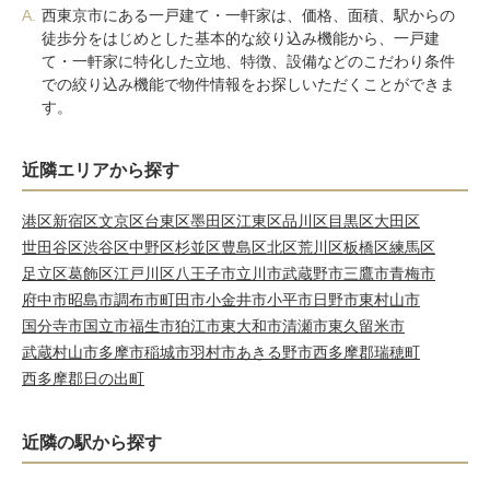
A.
西東京市にある一戸建て・一軒家は、価格、面積、駅からの
徒歩分をはじめとした基本的な絞り込み機能から、一戸建
て・一軒家に特化した立地、特徴、設備などのこだわり条件
での絞り込み機能で物件情報をお探しいただくことができま
す。
近隣エリアから探す
港区
新宿区
文京区
台東区
墨田区
江東区
品川区
目黒区
大田区
世田谷区
渋谷区
中野区
杉並区
豊島区
北区
荒川区
板橋区
練馬区
足立区
葛飾区
江戸川区
八王子市
立川市
武蔵野市
三鷹市
青梅市
府中市
昭島市
調布市
町田市
小金井市
小平市
日野市
東村山市
国分寺市
国立市
福生市
狛江市
東大和市
清瀬市
東久留米市
武蔵村山市
多摩市
稲城市
羽村市
あきる野市
西多摩郡瑞穂町
西多摩郡日の出町
近隣の駅から探す