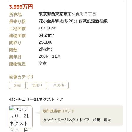
3,999万円
東京都
西東京市
芝久保町５丁目
所在地
花小金井駅
徒歩20分
西武鉄道新宿線
最寄り駅
107.60m²
土地面積
84.24m²
建物面積
2SLDK
間取り
2階建て
階数
2006年11月
築年月
空家
建物現況
画像カテゴリ
外観
間取り
その他
センチュリー21ネクストドア
物件担当者コメント
センチュリー21ネクストドア 松崎 竜大