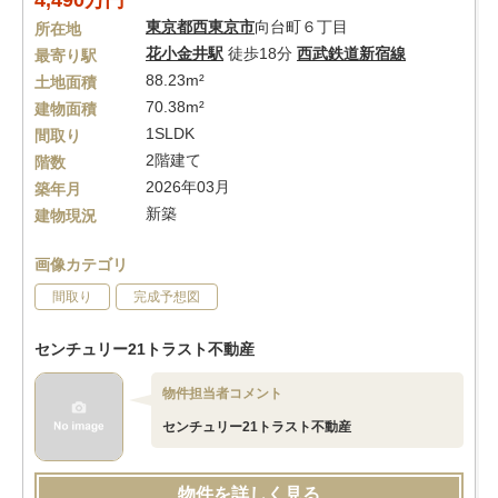
4,490万円
東京都
西東京市
向台町６丁目
所在地
花小金井駅
徒歩18分
西武鉄道新宿線
最寄り駅
88.23m²
土地面積
70.38m²
建物面積
1SLDK
間取り
2階建て
階数
2026年03月
築年月
新築
建物現況
画像カテゴリ
間取り
完成予想図
センチュリー21トラスト不動産
物件担当者コメント
センチュリー21トラスト不動産
物件を詳しく見る