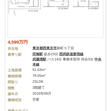
4,599万円
東京都
西東京市
新町５丁目
所在地
田無駅
徒歩23分
西武鉄道新宿線
最寄り駅
武蔵境駅
バス14分 事務本部停 停歩3分
中央
本線
51.63m²
土地面積
78.05m²
建物面積
2SLDK
間取り
3階建て
階数
2016年09月
築年月
空家
建物現況
画像カテゴリ