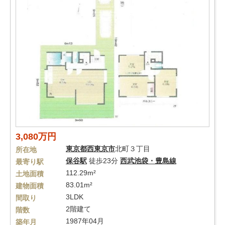
3,080万円
東京都
西東京市
北町３丁目
所在地
保谷駅
徒歩23分
西武池袋・豊島線
最寄り駅
112.29m²
土地面積
83.01m²
建物面積
3LDK
間取り
2階建て
階数
1987年04月
築年月