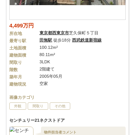
4,499万円
東京都
西東京市
芝久保町５丁目
所在地
田無駅
徒歩18分
西武鉄道新宿線
最寄り駅
100.12m²
土地面積
80.11m²
建物面積
3LDK
間取り
2階建て
階数
2005年05月
築年月
空家
建物現況
画像カテゴリ
外観
間取り
その他
センチュリー21ネクストドア
物件担当者コメント