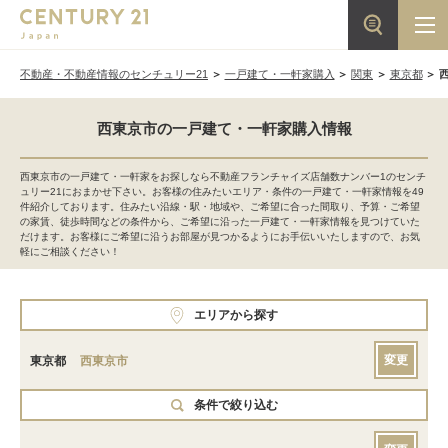
不動産・不動産情報のセンチュリー21
一戸建て・一軒家購入
関東
東京都
西東京市の一戸建て・一軒家購入情報
西東京市の一戸建て・一軒家をお探しなら不動産フランチャイズ店舗数ナンバー1のセンチ
ュリー21におまかせ下さい。お客様の住みたいエリア・条件の一戸建て・一軒家情報を49
件紹介しております。住みたい沿線・駅・地域や、ご希望に合った間取り、予算・ご希望
の家賃、徒歩時間などの条件から、ご希望に沿った一戸建て・一軒家情報を見つけていた
だけます。お客様にご希望に沿うお部屋が見つかるようにお手伝いいたしますので、お気
軽にご相談ください！
エリアから探す
変更
東京都
西東京市
条件で絞り込む