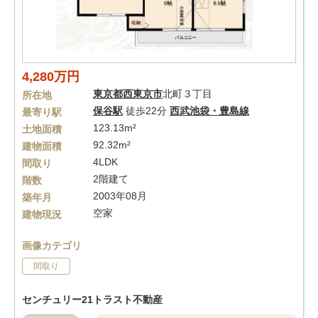
4,280万円
東京都
西東京市
北町３丁目
所在地
保谷駅
徒歩22分
西武池袋・豊島線
最寄り駅
123.13m²
土地面積
92.32m²
建物面積
4LDK
間取り
2階建て
階数
2003年08月
築年月
空家
建物現況
画像カテゴリ
間取り
センチュリー21トラスト不動産