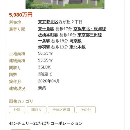
5,980万円
東京都
北区
西が丘２丁目
所在地
東十条駅
徒歩17分
京浜東北・根岸線
最寄り駅
板橋本町駅
徒歩16分
東京都三田線
十条駅
徒歩18分
埼京線
赤羽駅
徒歩19分
東北本線
58.53m²
土地面積
93.55m²
建物面積
3SLDK
間取り
3階建て
階数
2026年04月
築年月
新築
建物現況
画像カテゴリ
外観
間取り
全体区画図
その他
センチュリー21たばたコーポレーション