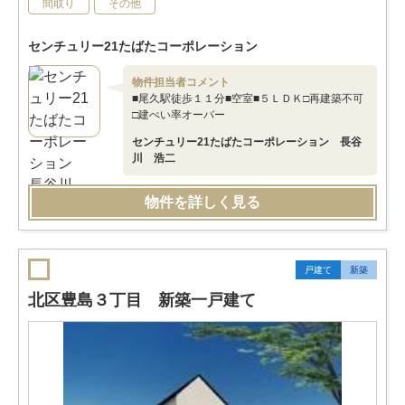
間取り
その他
センチュリー21たばたコーポレーション
物件担当者コメント
■尾久駅徒歩１１分■空室■５ＬＤＫ□再建築不可
□建ぺい率オーバー
センチュリー21たばたコーポレーション 長谷
川 浩二
物件を詳しく見る
戸建て
新築
北区豊島３丁目 新築一戸建て