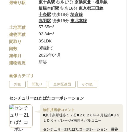
東十条駅
徒歩17分
京浜東北・根岸線
最寄り駅
板橋本町駅
徒歩16分
東京都三田線
十条駅
徒歩18分
埼京線
赤羽駅
徒歩19分
東北本線
57.65m²
土地面積
92.34m²
建物面積
3SLDK
間取り
3階建て
階数
2026年04月
築年月
新築
建物現況
画像カテゴリ
外観
間取り
全体区画図
その他
センチュリー21たばたコーポレーション
物件担当者コメント
■東十条駅徒歩１７分■２０２６年４月新築■３Ｓ
ＬＤＫ＋ガレージ■南向きバルコニー
センチュリー21たばたコーポレーション 長谷