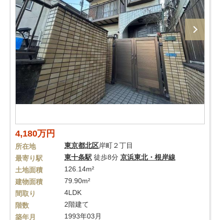
4,180万円
東京都
北区
岸町２丁目
所在地
東十条駅
徒歩8分
京浜東北・根岸線
最寄り駅
126.14m²
土地面積
79.90m²
建物面積
4LDK
間取り
2階建て
階数
1993年03月
築年月