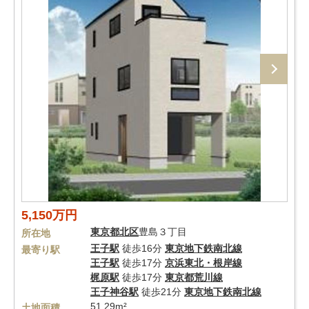
5,150万円
東京都
北区
豊島３丁目
所在地
王子駅
徒歩16分
東京地下鉄南北線
最寄り駅
王子駅
徒歩17分
京浜東北・根岸線
梶原駅
徒歩17分
東京都荒川線
王子神谷駅
徒歩21分
東京地下鉄南北線
51.29m²
土地面積