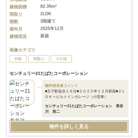
82.39m²
建物面積
2LDK
間取り
3階建て
階数
2025年12月
築年月
新築
建物現況
画像カテゴリ
外観
間取り
その他
センチュリー21たばたコーポレーション
物件担当者コメント
■王子駅徒歩１６分■２０２５年１２月新築■２Ｌ
ＤＫ＋ビルトインガレージ（小型車）
センチュリー21たばたコーポレーション 長谷
川 浩二
物件を詳しく見る