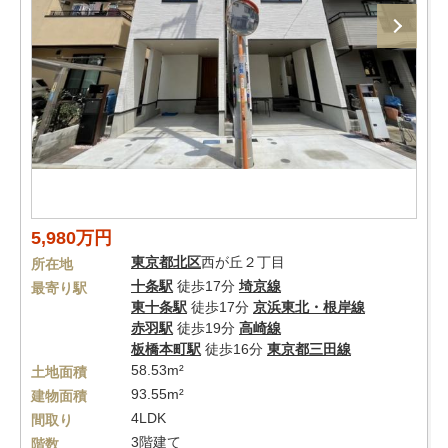
5,980万円
東京都
北区
西が丘２丁目
所在地
十条駅
徒歩17分
埼京線
最寄り駅
東十条駅
徒歩17分
京浜東北・根岸線
赤羽駅
徒歩19分
高崎線
板橋本町駅
徒歩16分
東京都三田線
58.53m²
土地面積
93.55m²
建物面積
4LDK
間取り
3階建て
階数