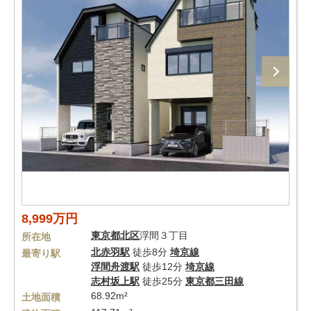
8,999万円
東京都
北区
浮間３丁目
所在地
北赤羽駅
徒歩8分
埼京線
最寄り駅
浮間舟渡駅
徒歩12分
埼京線
志村坂上駅
徒歩25分
東京都三田線
68.92m²
土地面積