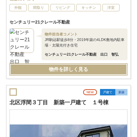
外観
間取り
リビング
キッチン
洋室
センチュリー21クレール不動産
物件担当者コメント
JR駒込駅徒歩8分・2019年築の4LDK敷地内駐車
場・太陽光付き住宅
センチュリー21クレール不動産 出口 智弘
物件を詳しく見る
NEW
戸建て
新築
北区浮間３丁目 新築一戸建て １号棟