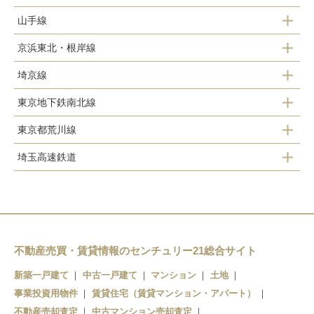
山手線
赤羽駅
京浜東北・根岸線
田端駅
埼京線
赤羽駅
東京地下鉄南北線
十条駅
東十条駅
東京都荒川線
西ケ原駅
赤羽駅
王子駅
埼玉高速鉄道
梶原駅
王子駅
北赤羽駅
上中里駅
赤羽岩淵駅
栄町駅
王子神谷駅
浮間舟渡駅
田端駅
王子駅前駅
志茂駅
飛鳥山駅
不動産売買・賃貸情報のセンチュリー21総合サイト
赤羽岩淵駅
新築一戸建て
中古一戸建て
マンション
土地
滝野川一丁目駅
事業投資用物件
賃貸住宅（賃貸マンション・アパート）
西ヶ原四丁目駅
不動産売却査定
中古マンション売却査定