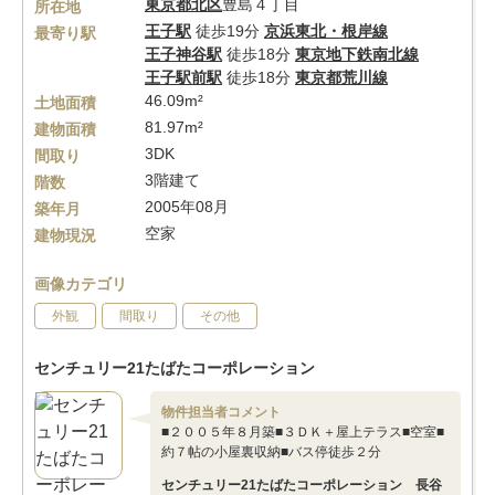
東京都
北区
豊島４丁目
所在地
王子駅
徒歩19分
京浜東北・根岸線
最寄り駅
王子神谷駅
徒歩18分
東京地下鉄南北線
王子駅前駅
徒歩18分
東京都荒川線
46.09m²
土地面積
81.97m²
建物面積
3DK
間取り
3階建て
階数
2005年08月
築年月
空家
建物現況
画像カテゴリ
外観
間取り
その他
センチュリー21たばたコーポレーション
物件担当者コメント
■２００５年８月築■３ＤＫ＋屋上テラス■空室■
約７帖の小屋裏収納■バス停徒歩２分
センチュリー21たばたコーポレーション 長谷