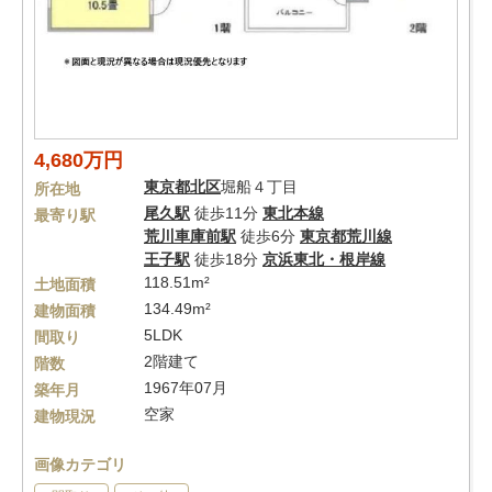
4,680万円
東京都
北区
堀船４丁目
所在地
尾久駅
徒歩11分
東北本線
最寄り駅
荒川車庫前駅
徒歩6分
東京都荒川線
王子駅
徒歩18分
京浜東北・根岸線
118.51m²
土地面積
134.49m²
建物面積
5LDK
間取り
2階建て
階数
1967年07月
築年月
空家
建物現況
画像カテゴリ