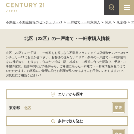
不動産・不動産情報のセンチュリー21
一戸建て・一軒家購入
関東
東京都
2
北区（23区）の一戸建て・一軒家購入情報
北区（23区）の一戸建て・一軒家をお探しなら不動産フランチャイズ店舗数ナンバー1のセ
ンチュリー21におまかせ下さい。お客様の住みたいエリア・条件の一戸建て・一軒家情報
を12件紹介しております。住みたい沿線・駅・地域や、ご希望に合った間取り、予算・ご
希望の家賃、徒歩時間などの条件から、ご希望に沿った一戸建て・一軒家情報を見つけて
いただけます。お客様にご希望に沿うお部屋が見つかるようにお手伝いいたしますので、
お気軽にご相談ください！
エリアから探す
変更
東京都
北区
条件で絞り込む