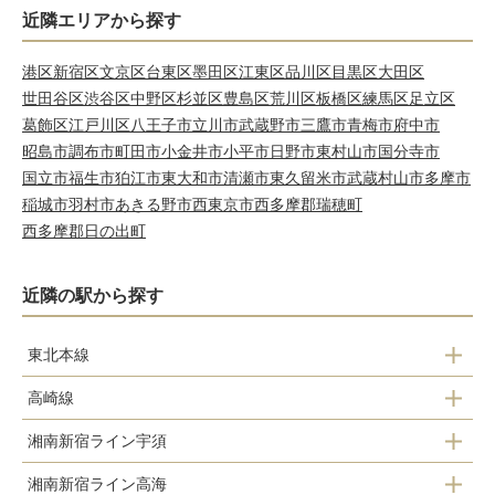
近隣エリアから探す
港区
新宿区
文京区
台東区
墨田区
江東区
品川区
目黒区
大田区
世田谷区
渋谷区
中野区
杉並区
豊島区
荒川区
板橋区
練馬区
足立区
葛飾区
江戸川区
八王子市
立川市
武蔵野市
三鷹市
青梅市
府中市
昭島市
調布市
町田市
小金井市
小平市
日野市
東村山市
国分寺市
国立市
福生市
狛江市
東大和市
清瀬市
東久留米市
武蔵村山市
多摩市
稲城市
羽村市
あきる野市
西東京市
西多摩郡瑞穂町
西多摩郡日の出町
近隣の駅から探す
東北本線
高崎線
尾久駅
湘南新宿ライン宇須
尾久駅
赤羽駅
湘南新宿ライン高海
赤羽駅
赤羽駅