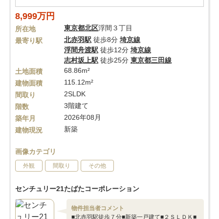
8,999万円
東京都
北区
浮間３丁目
所在地
北赤羽駅
徒歩8分
埼京線
最寄り駅
浮間舟渡駅
徒歩12分
埼京線
志村坂上駅
徒歩25分
東京都三田線
68.86m²
土地面積
115.12m²
建物面積
2SLDK
間取り
3階建て
階数
2026年08月
築年月
新築
建物現況
画像カテゴリ
外観
間取り
その他
センチュリー21たばたコーポレーション
物件担当者コメント
■北赤羽駅徒歩７分■新築一戸建て■２ＳＬＤＫ■