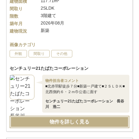
117.71m²
建物面積
2SLDK
間取り
3階建て
階数
2026年08月
築年月
新築
建物現況
画像カテゴリ
外観
間取り
その他
センチュリー21たばたコーポレーション
物件担当者コメント
■北赤羽駅徒歩７分■新築一戸建て■２ＳＬＤＫ■
北西側約６・２ｍ巾公道に面す
センチュリー21たばたコーポレーション 長谷
川 浩二
物件を詳しく見る