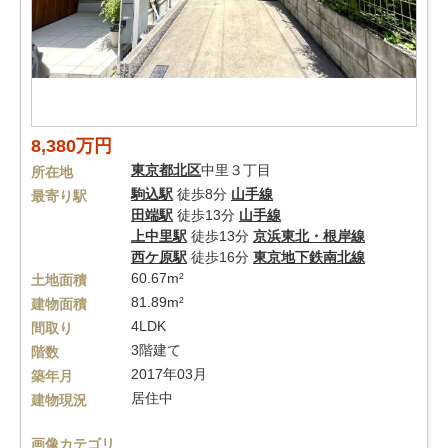
8,380万円
東京都
北区
中里３丁目
所在地
駒込駅
徒歩8分
山手線
最寄り駅
田端駅
徒歩13分
山手線
上中里駅
徒歩13分
京浜東北・根岸線
西ケ原駅
徒歩16分
東京地下鉄南北線
60.67m²
土地面積
81.89m²
建物面積
4LDK
間取り
3階建て
階数
2017年03月
築年月
居住中
建物現況
画像カテゴリ