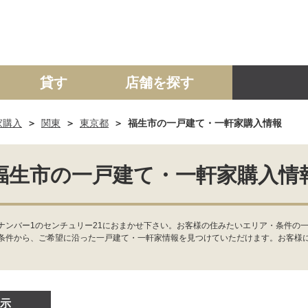
貸す
店舗を探す
家購入
関東
東京都
福生市の一戸建て・一軒家購入情報
建て
マンション
土地
事業投資用
福生市の一戸建て・一軒家購入情
ナンバー1のセンチュリー21におまかせ下さい。お客様の住みたいエリア・条件の一
条件から、ご希望に沿った一戸建て・一軒家情報を見つけていただけます。お客様
示