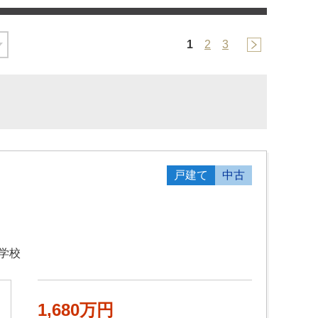
1
2
3
戸建て
中古
学校
1,680万円