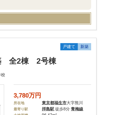
戸建て
新築
 全2棟 2号棟
学校
3,780万円
東京都
福生市
大字熊川
所在地
拝島駅
徒歩8分
青梅線
最寄り駅