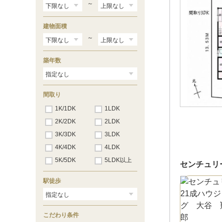
～
建物面積
～
築年数
間取り
1K/1DK
1LDK
2K/2DK
2LDK
3K/3DK
3LDK
4K/4DK
4LDK
5K/5DK
5LDK以上
センチュリ
駅徒歩
こだわり条件