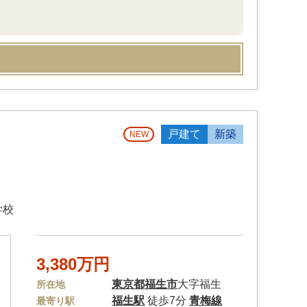
戸建て
新築
NEW
学校
3,380万円
東京都
福生市
大字福生
所在地
福生駅
徒歩7分
青梅線
最寄り駅