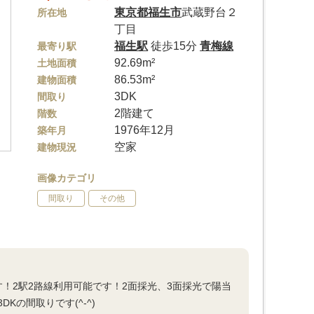
東京都
福生市
武蔵野台２
所在地
丁目
福生駅
徒歩15分
青梅線
最寄り駅
92.69m²
土地面積
86.53m²
建物面積
3DK
間取り
2階建て
階数
1976年12月
築年月
空家
建物現況
画像カテゴリ
間取り
その他
！2駅2路線利用可能です！2面採光、3面採光で陽当
の間取りです(^-^)