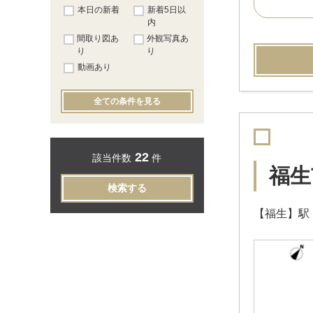
本日の新着
新着5日以
内
間取り図あ
外観写真あ
り
り
動画あり
全ての条件を見る
22
該当件数
件
福生
検索する
【福生】駅