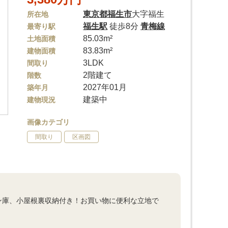
東京都
福生市
大字福生
所在地
福生駅
徒歩8分
青梅線
最寄り駅
85.03m²
土地面積
83.83m²
建物面積
3LDK
間取り
2階建て
階数
2027年01月
築年月
建築中
建物現況
画像カテゴリ
間取り
区画図
ン庫、小屋根裏収納付き！お買い物に便利な立地で