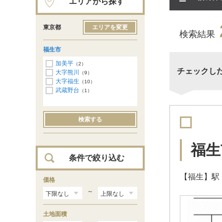
エリアから探す
東京都
エリアを変更
検索結果
福生市
加美平
（2）
チェックし
大字熊川
（9）
大字福生
（10）
武蔵野台
（1）
検索する
福生
条件で絞り込む
【福生】駅
価格
～
土地面積