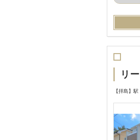
リー
【拝島】駅