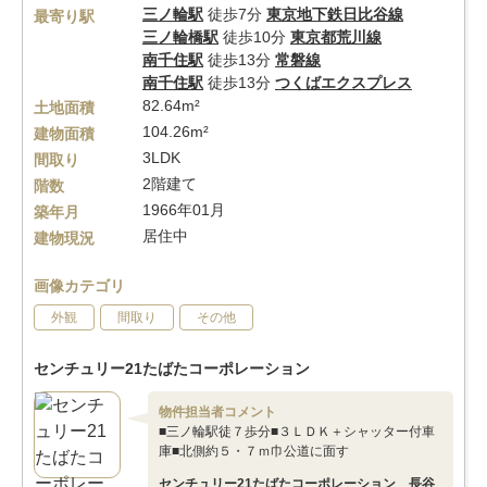
三ノ輪駅
徒歩7分
東京地下鉄日比谷線
最寄り駅
三ノ輪橋駅
徒歩10分
東京都荒川線
南千住駅
徒歩13分
常磐線
南千住駅
徒歩13分
つくばエクスプレス
82.64m²
土地面積
104.26m²
建物面積
3LDK
間取り
2階建て
階数
1966年01月
築年月
居住中
建物現況
画像カテゴリ
外観
間取り
その他
センチュリー21たばたコーポレーション
物件担当者コメント
■三ノ輪駅徒７歩分■３ＬＤＫ＋シャッター付車
庫■北側約５・７ｍ巾公道に面す
センチュリー21たばたコーポレーション 長谷