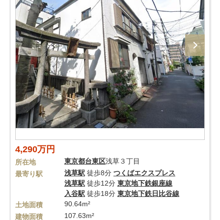
4,290万円
東京都
台東区
浅草３丁目
所在地
浅草駅
徒歩8分
つくばエクスプレス
最寄り駅
浅草駅
徒歩12分
東京地下鉄銀座線
入谷駅
徒歩18分
東京地下鉄日比谷線
90.64m²
土地面積
107.63m²
建物面積