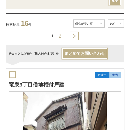
変更
16
検索結果
件
1
2
まとめてお問い合わせ
チェックした物件（最大10件まで）を
戸建て
中古
竜泉3丁目借地権付戸建