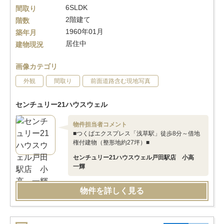
6SLDK
間取り
2階建て
階数
1960年01月
築年月
居住中
建物現況
画像カテゴリ
外観
間取り
前面道路含む現地写真
センチュリー21ハウスウェル
物件担当者コメント
■つくばエクスプレス「浅草駅」徒歩8分～借地
権付建物（整形地約27坪）■
センチュリー21ハウスウェル戸田駅店 小高
一輝
物件を詳しく見る