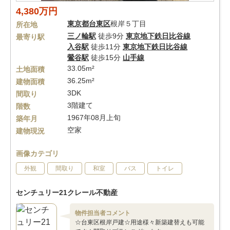
4,380万円
東京都
台東区
根岸５丁目
所在地
三ノ輪駅
徒歩9分
東京地下鉄日比谷線
最寄り駅
入谷駅
徒歩11分
東京地下鉄日比谷線
鶯谷駅
徒歩15分
山手線
33.05m²
土地面積
36.25m²
建物面積
3DK
間取り
3階建て
階数
1967年08月上旬
築年月
空家
建物現況
画像カテゴリ
外観
間取り
和室
バス
トイレ
センチュリー21クレール不動産
物件担当者コメント
☆台東区根岸戸建☆用途様々新築建替えも可能