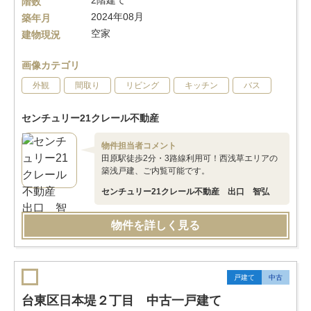
2階建て
階数
2024年08月
築年月
空家
建物現況
画像カテゴリ
外観
間取り
リビング
キッチン
バス
センチュリー21クレール不動産
物件担当者コメント
田原駅徒歩2分・3路線利用可！西浅草エリアの
築浅戸建、ご内覧可能です。
センチュリー21クレール不動産 出口 智弘
物件を詳しく見る
戸建て
中古
台東区日本堤２丁目 中古一戸建て