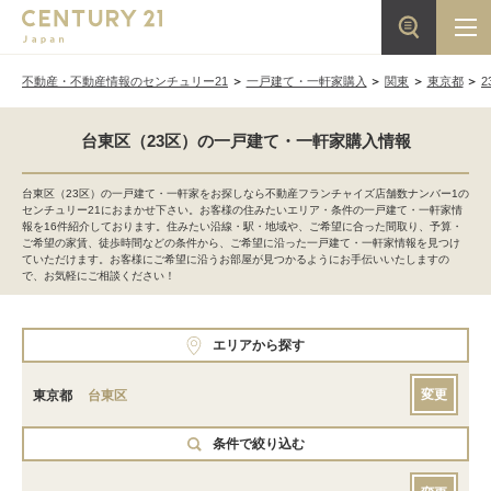
不動産・不動産情報のセンチュリー21
一戸建て・一軒家購入
関東
東京都
2
台東区（23区）の一戸建て・一軒家購入情報
台東区（23区）の一戸建て・一軒家をお探しなら不動産フランチャイズ店舗数ナンバー1の
センチュリー21におまかせ下さい。お客様の住みたいエリア・条件の一戸建て・一軒家情
報を16件紹介しております。住みたい沿線・駅・地域や、ご希望に合った間取り、予算・
ご希望の家賃、徒歩時間などの条件から、ご希望に沿った一戸建て・一軒家情報を見つけ
ていただけます。お客様にご希望に沿うお部屋が見つかるようにお手伝いいたしますの
で、お気軽にご相談ください！
エリアから探す
変更
東京都
台東区
条件で絞り込む