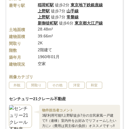
稲荷町駅
徒歩2分
東京地下鉄銀座線
最寄り駅
上野駅
徒歩7分
山手線
上野駅
徒歩7分
常磐線
新御徒町駅
徒歩6分
東京都大江戸線
28.48m²
土地面積
39.66m²
建物面積
2K
間取り
2階建て
階数
1960年01月
築年月
空家
建物現況
画像カテゴリ
外観
間取り
その他
洋室
和室
センチュリー21クレール不動産
物件担当者コメント
3駅利用可能!!上野駅徒歩7分の古民家風一戸建
て!!（連棟）室内外をお好みでリフォームしたい
方に♪（費用は買主様の負担）オススメですっ!!