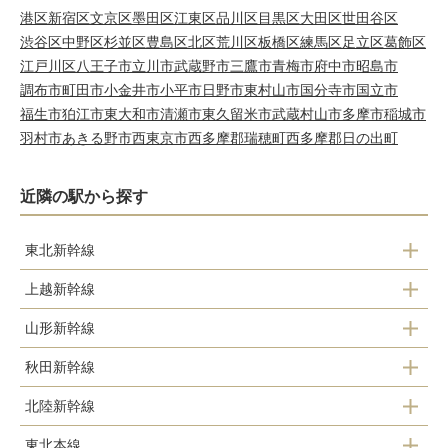
港区
新宿区
文京区
墨田区
江東区
品川区
目黒区
大田区
世田谷区
渋谷区
中野区
杉並区
豊島区
北区
荒川区
板橋区
練馬区
足立区
葛飾区
江戸川区
八王子市
立川市
武蔵野市
三鷹市
青梅市
府中市
昭島市
調布市
町田市
小金井市
小平市
日野市
東村山市
国分寺市
国立市
福生市
狛江市
東大和市
清瀬市
東久留米市
武蔵村山市
多摩市
稲城市
羽村市
あきる野市
西東京市
西多摩郡瑞穂町
西多摩郡日の出町
近隣の駅から探す
東北新幹線
上越新幹線
上野駅
山形新幹線
上野駅
秋田新幹線
上野駅
北陸新幹線
上野駅
東北本線
上野駅