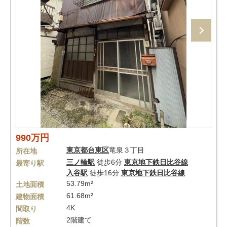
990万円
東京都
台東区
竜泉３丁目
所在地
三ノ輪駅
徒歩6分
東京地下鉄日比谷線
最寄り駅
入谷駅
徒歩16分
東京地下鉄日比谷線
53.79m²
土地面積
61.68m²
建物面積
4K
間取り
2階建て
階数