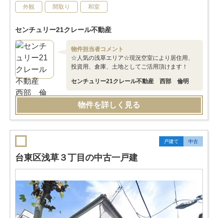
外観
間取り
和室
センチュリー21クレール不動産
物件担当者コメント
☆人気の浅草エリア☆現況空室により居住用、
投資用、倉庫、土地としてご活用頂けます！
センチュリー21クレール不動産 西部 倫明
物件を詳しく見る
戸建て
中古
台東区浅草３丁目の中古一戸建