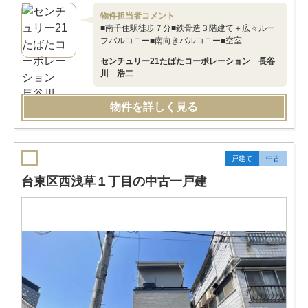
物件担当者コメント
■南千住駅徒歩７分■鉄骨造３階建て＋広々ルー
フバルコニー■南向きバルコニー■空室
センチュリー21たばたコーポレーション 長谷
川 浩二
物件を詳しく見る
戸建て
中古
台東区西浅草１丁目の中古一戸建