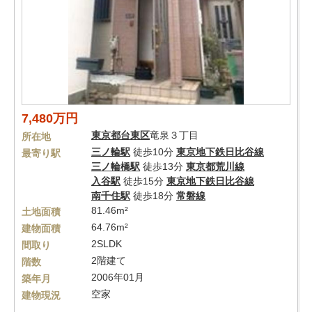
7,480万円
東京都
台東区
竜泉３丁目
所在地
三ノ輪駅
徒歩10分
東京地下鉄日比谷線
最寄り駅
三ノ輪橋駅
徒歩13分
東京都荒川線
入谷駅
徒歩15分
東京地下鉄日比谷線
南千住駅
徒歩18分
常磐線
81.46m²
土地面積
64.76m²
建物面積
2SLDK
間取り
2階建て
階数
2006年01月
築年月
空家
建物現況