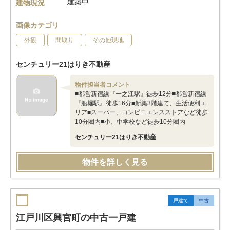
建築中
建物現況
画像カテゴリ
外観
間取り
その他現地
センチュリー21はりき不動産
物件担当者コメント
■都営新宿線『一之江駅』徒歩12分■都営新宿線
『船堀駅』徒歩16分■新築3階建て、生活便利エ
リア■スーパー、コンビニエンスストアなど徒歩
10分圏内■小、中学校など徒歩10分圏内
センチュリー21はりき不動産
物件を詳しく見る
戸建て
中古
江戸川区興宮町の中古一戸建