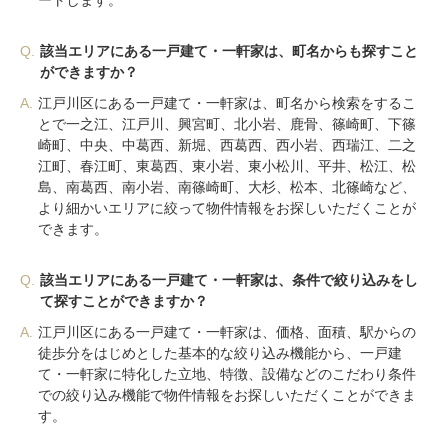
ートします。
Q.
該当エリアにある一戸建て・一軒家は、町名からも探すこと
ができますか？
A.
江戸川区にある一戸建て・一軒家は、町名から検索をするこ
とで一之江、江戸川、興宮町、北小岩、鹿骨、篠崎町、下篠
崎町、中央、中葛西、新堀、西葛西、西小岩、西瑞江、二之
江町、春江町、東葛西、東小岩、東小松川、平井、松江、松
島、南葛西、南小岩、南篠崎町、大杉、松本、北篠崎など、
より細かいエリアに絞って物件情報をお探しいただくことが
できます。
Q.
該当エリアにある一戸建て・一軒家は、条件で絞り込みをし
て探すことができますか？
A.
江戸川区にある一戸建て・一軒家は、価格、面積、駅からの
徒歩分をはじめとした基本的な絞り込み機能から、一戸建
て・一軒家に特化した立地、特徴、設備などのこだわり条件
での絞り込み機能で物件情報をお探しいただくことができま
す。