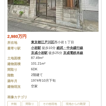
2,980万円
東京都
江戸川区
西小岩１丁目
所在地
小岩駅
徒歩10分
総武・中央緩行線
最寄り駅
京成小岩駅
徒歩25分
京成電鉄本線
87.49m²
土地面積
101.21m²
建物面積
6DK
間取り
2階建て
階数
1974年10月下旬
築年月
空家
建物現況
画像カテゴリ
外観
間取り
その他現地
現地からの眺望