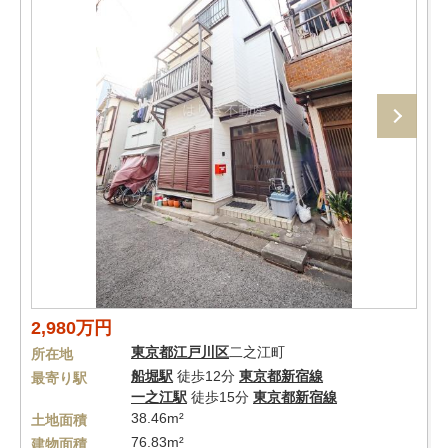
2,980万円
東京都
江戸川区
二之江町
所在地
船堀駅
徒歩12分
東京都新宿線
最寄り駅
一之江駅
徒歩15分
東京都新宿線
38.46m²
土地面積
76.83m²
建物面積