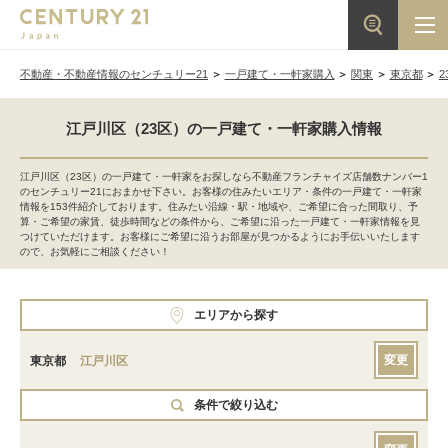
不動産・不動産情報のセンチュリー21
一戸建て・一軒家購入
関東
東京都
2
江戸川区（23区）の一戸建て・一軒家購入情報
江戸川区（23区）の一戸建て・一軒家をお探しなら不動産フランチャイズ店舗数ナンバー1
のセンチュリー21におまかせ下さい。お客様の住みたいエリア・条件の一戸建て・一軒家
情報を153件紹介しております。住みたい沿線・駅・地域や、ご希望に合った間取り、予
算・ご希望の家賃、徒歩時間などの条件から、ご希望に沿った一戸建て・一軒家情報を見
つけていただけます。お客様にご希望に沿うお部屋が見つかるようにお手伝いいたします
ので、お気軽にご相談ください！
エリアから探す
変更
東京都
江戸川区
条件で絞り込む