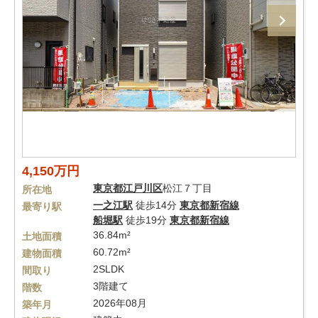
4,150万円
東京都
江戸川区
松江７丁目
所在地
一之江駅
徒歩14分
東京都新宿線
最寄り駅
船堀駅
徒歩19分
東京都新宿線
36.84m²
土地面積
60.72m²
建物面積
2SLDK
間取り
3階建て
階数
2026年08月
築年月