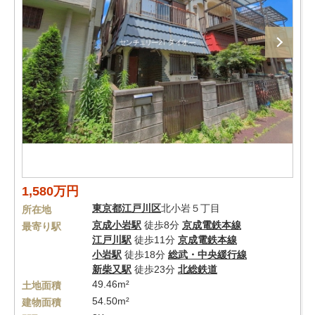
1,580万円
東京都
江戸川区
北小岩５丁目
所在地
京成小岩駅
徒歩8分
京成電鉄本線
最寄り駅
江戸川駅
徒歩11分
京成電鉄本線
小岩駅
徒歩18分
総武・中央緩行線
新柴又駅
徒歩23分
北総鉄道
49.46m²
土地面積
54.50m²
建物面積