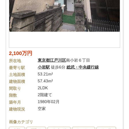
2,100万円
東京都
江戸川区
南小岩６丁目
所在地
小岩駅
徒歩6分
総武・中央緩行線
最寄り駅
53.21m²
土地面積
57.43m²
建物面積
2LDK
間取り
2階建て
階数
1980年02月
築年月
空家
建物現況
画像カテゴリ