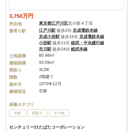
3,750万円
東京都
江戸川区
北小岩４丁目
所在地
江戸川駅
徒歩2分
京成電鉄本線
最寄り駅
京成小岩駅
徒歩16分
京成電鉄本線
小岩駅
徒歩21分
総武・中央緩行線
市川駅
徒歩24分
総武本線
80.48m²
土地面積
93.09m²
建物面積
3LDK
間取り
2階建て
階数
1970年12月
築年月
空家
建物現況
画像カテゴリ
外観
間取り
その他
センチュリー21たばたコーポレーション