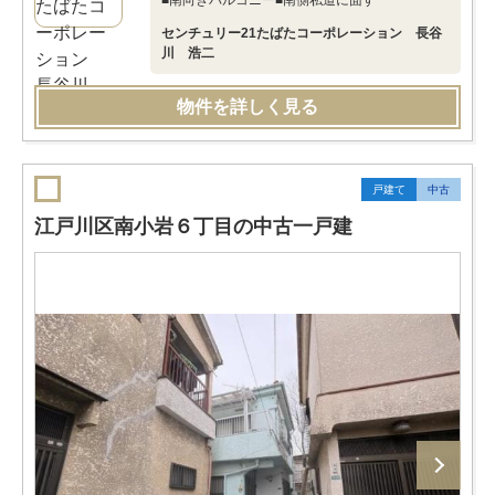
■南向きバルコニー■南側私道に面す
センチュリー21たばたコーポレーション 長谷
川 浩二
物件を詳しく見る
戸建て
中古
江戸川区南小岩６丁目の中古一戸建