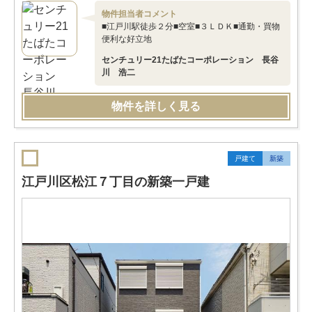
物件担当者コメント
■江戸川駅徒歩２分■空室■３ＬＤＫ■通勤・買物
便利な好立地
センチュリー21たばたコーポレーション 長谷
川 浩二
物件を詳しく見る
戸建て
新築
江戸川区松江７丁目の新築一戸建