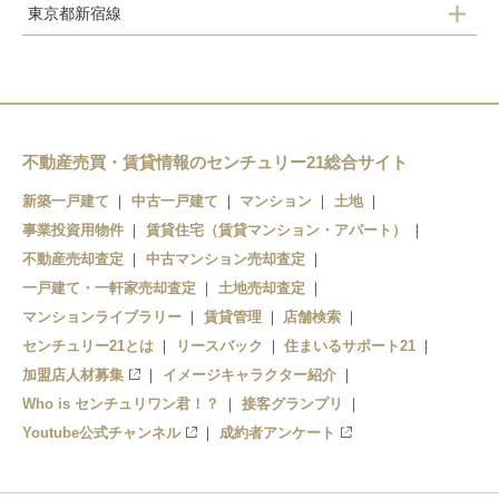
東京都新宿線
西葛西駅
江戸川駅
船堀駅
葛西駅
一之江駅
瑞江駅
不動産売買・賃貸情報のセンチュリー21総合サイト
新築一戸建て
中古一戸建て
マンション
土地
篠崎駅
事業投資用物件
賃貸住宅（賃貸マンション・アパート）
不動産売却査定
中古マンション売却査定
一戸建て・一軒家売却査定
土地売却査定
マンションライブラリー
賃貸管理
店舗検索
センチュリー21とは
リースバック
住まいるサポート21
加盟店人材募集
イメージキャラクター紹介
Who is センチュリワン君！？
接客グランプリ
Youtube公式チャンネル
成約者アンケート