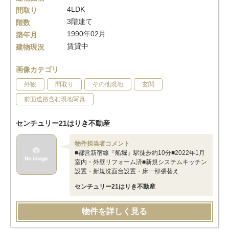
4LDK
間取り
3階建て
階数
1990年02月
築年月
賃貸中
建物現況
画像カテゴリ
外観
間取り
その他現地
玄関
前面道路含む現地写真
センチュリー21はりき不動産
物件担当者コメント
■都営新宿線『船堀』駅徒歩約10分■2022年1月
室内・外壁リフォーム済■新規システムキッチン
設置・新規洗面台設置・床一部張替え
センチュリー21はりき不動産
物件を詳しく見る