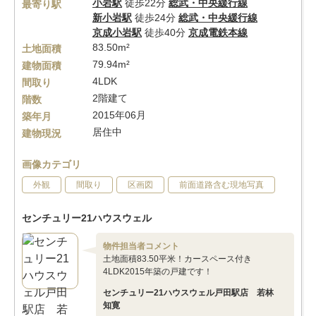
小岩駅
徒歩22分
総武・中央緩行線
最寄り駅
新小岩駅
徒歩24分
総武・中央緩行線
京成小岩駅
徒歩40分
京成電鉄本線
83.50m²
土地面積
79.94m²
建物面積
4LDK
間取り
2階建て
階数
2015年06月
築年月
居住中
建物現況
画像カテゴリ
外観
間取り
区画図
前面道路含む現地写真
センチュリー21ハウスウェル
物件担当者コメント
土地面積83.50平米！カースペース付き
4LDK2015年築の戸建です！
センチュリー21ハウスウェル戸田駅店 若林
知寛