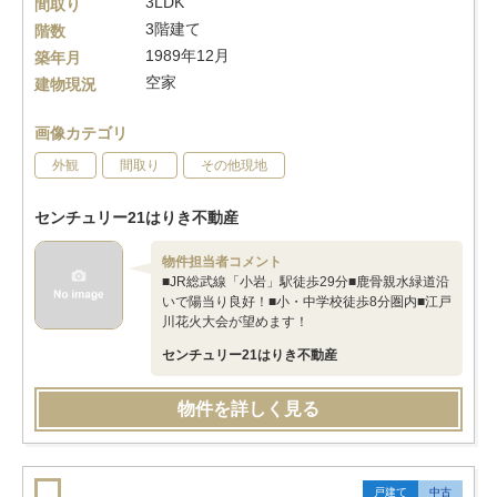
3LDK
間取り
3階建て
階数
1989年12月
築年月
空家
建物現況
画像カテゴリ
外観
間取り
その他現地
センチュリー21はりき不動産
物件担当者コメント
■JR総武線「小岩」駅徒歩29分■鹿骨親水緑道沿
いで陽当り良好！■小・中学校徒歩8分圏内■江戸
川花火大会が望めます！
センチュリー21はりき不動産
物件を詳しく見る
戸建て
中古