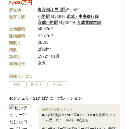
2,580万円
東京都
江戸川区
西小岩１丁目
所在地
小岩駅
徒歩8分
総武・中央緩行線
最寄り駅
京成小岩駅
徒歩24分
京成電鉄本線
58.52m²
土地面積
47.77m²
建物面積
2LDK
間取り
2階建て
階数
1972年01月
築年月
空家
建物現況
画像カテゴリ
外観
間取り
その他
センチュリー21たばたコーポレーション
物件担当者コメント
■小岩駅徒歩８分■空室■２ＬＤＫ■大規模リフォ
ーム歴（約１０年前）■庭あり
センチュリー21たばたコーポレーション 長谷