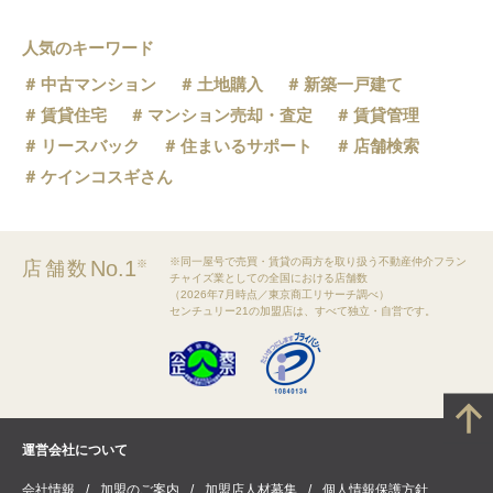
人気のキーワード
中古マンション
土地購入
新築一戸建て
賃貸住宅
マンション売却・査定
賃貸管理
リースバック
住まいるサポート
店舗検索
ケインコスギさん
※同一屋号で売買・賃貸の両方を取り扱う不動産仲介フラン
No.1
店舗数
※
チャイズ業としての全国における店舗数
（2026年7月時点／東京商工リサーチ調べ）
センチュリー21の加盟店は、すべて独立・自営です。
運営会社について
会社情報
加盟のご案内
加盟店人材募集
個人情報保護方針