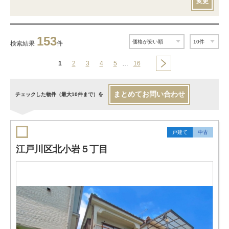
変更
153
検索結果
件
1
2
3
4
5
…
16
まとめてお問い合わせ
チェックした物件（最大10件まで）を
戸建て
中古
江戸川区北小岩５丁目