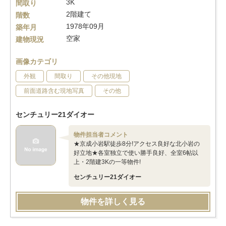
3K
間取り
2階建て
階数
1978年09月
築年月
空家
建物現況
画像カテゴリ
外観
間取り
その他現地
前面道路含む現地写真
その他
センチュリー21ダイオー
物件担当者コメント
★京成小岩駅徒歩8分!アクセス良好な北小岩の
好立地★各室独立で使い勝手良好、全室6帖以
上・2階建3Kの一等物件!
センチュリー21ダイオー
物件を詳しく見る