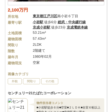
2,100万円
東京都
江戸川区
南小岩６丁目
所在地
小岩駅
徒歩6分
総武・中央緩行線
最寄り駅
京成小岩駅
徒歩23分
京成電鉄本線
53.21m²
土地面積
57.43m²
建物面積
2LDK
間取り
2階建て
階数
1980年02月
築年月
空家
建物現況
画像カテゴリ
外観
間取り
その他
センチュリー21たばたコーポレーション
物件担当者コメント
■小岩駅徒歩６分■空室■２ＬＤＫ■全室６帖以上