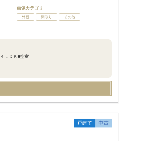
画像カテゴリ
外観
間取り
その他
４ＬＤＫ■空室
戸建て
中古