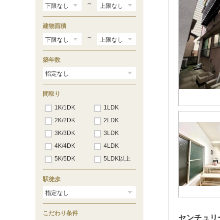
～
建物面積
～
築年数
間取り
1K/1DK
1LDK
2K/2DK
2LDK
3K/3DK
3LDK
4K/4DK
4LDK
5K/5DK
5LDK以上
駅徒歩
こだわり条件
センチュリ