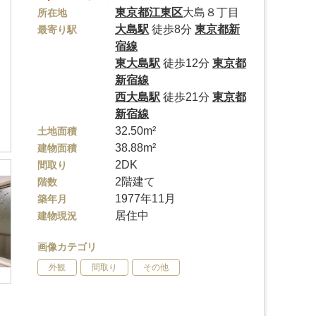
東京都
江東区
大島８丁目
所在地
大島駅
徒歩8分
東京都新
最寄り駅
宿線
東大島駅
徒歩12分
東京都
新宿線
西大島駅
徒歩21分
東京都
新宿線
32.50m²
土地面積
38.88m²
建物面積
2DK
間取り
2階建て
階数
1977年11月
築年月
居住中
建物現況
画像カテゴリ
外観
間取り
その他