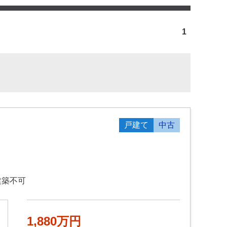
1
戸建て
中古
建築不可
1,880万円