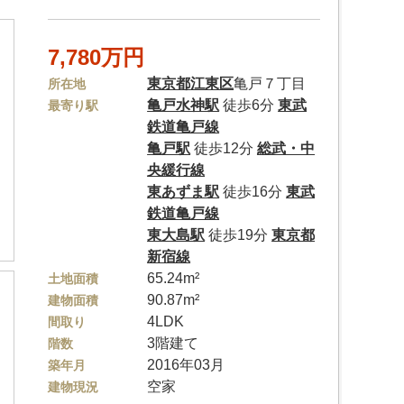
7,780万円
東京都
江東区
亀戸７丁目
所在地
亀戸水神駅
徒歩6分
東武
最寄り駅
鉄道亀戸線
亀戸駅
徒歩12分
総武・中
央緩行線
東あずま駅
徒歩16分
東武
鉄道亀戸線
東大島駅
徒歩19分
東京都
新宿線
65.24m²
土地面積
90.87m²
建物面積
4LDK
間取り
3階建て
階数
2016年03月
築年月
空家
建物現況