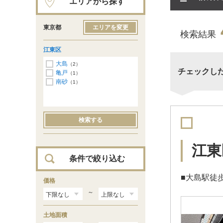
エリアから探す
東京都
エリアを変更
検索結果
江東区
大島
（2）
チェックし
亀戸
（1）
南砂
（1）
検索する
江東
条件で絞り込む
■大島駅徒
価格
～
土地面積