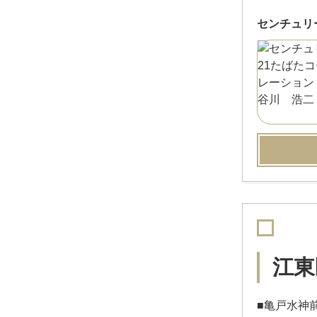
センチュリ
江東
■亀戸水神