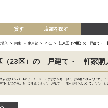
貸す
店舗を探す
家購入
関東
東京都
23区
江東区（23区）の一戸建て・一
建て
マンション
土地
事業投資用
区（23区）の一戸建て・一軒家購
ズ店舗数ナンバー1のセンチュリー21におまかせ下さい。お客様の住みたいエリア
時間などの条件から、ご希望に沿った一戸建て・一軒家情報を見つけていただけま
示