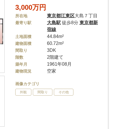
3,000万円
東京都
江東区
大島７丁目
所在地
大島駅
徒歩8分
東京都新
最寄り駅
宿線
44.84m²
土地面積
60.72m²
建物面積
3DK
間取り
2階建て
階数
1961年08月
築年月
空家
建物現況
画像カテゴリ
外観
間取り
その他