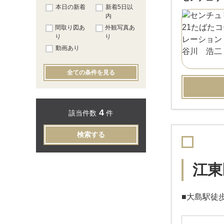
本日の新着
新着5日以
内
間取り図あ
外観写真あ
り
り
動画あり
全ての条件を見る
4
該当件数
件
検索する
江東
■大島駅徒