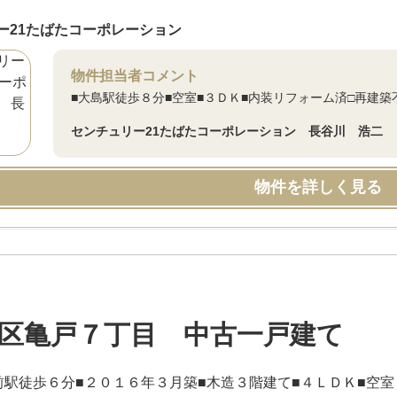
ー21たばたコーポレーション
物件担当者コメント
■大島駅徒歩８分■空室■３ＤＫ■内装リフォーム済□再建築
センチュリー21たばたコーポレーション 長谷川 浩二
物件を詳しく見る
区亀戸７丁目 中古一戸建て
前駅徒歩６分■２０１６年３月築■木造３階建て■４ＬＤＫ■空室