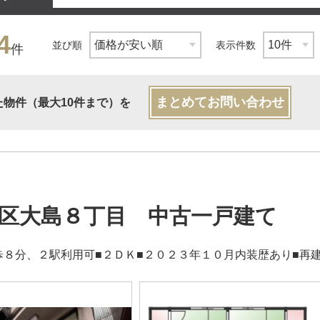
4
並び順
表示件数
件
まとめてお問い合わせ
た物件（最大10件まで）を
区大島８丁目 中古一戸建て
歩８分、２駅利用可■２ＤＫ■２０２３年１０月内装歴あり■再