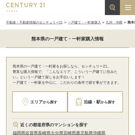
不動産・不動産情報のセンチュリー21
一戸建て・一軒家購入
九州・沖縄
熊本
熊本県の一戸建て・一軒家購入情報
熊本県の一戸建て・一軒家をお探しなら、センチュリー21。
豊富な購入情報で、「こんなエリア、こういう一戸建てに住みた
い」という一戸建て探しをお手伝いします！
一戸建て・一軒家を中心に、こだわりの条件で探す事ができます。
エリア
沿線・駅
から探す
から探す
近くの都道府県のマンションを探す
福岡県
佐賀県
長崎県
大分県
宮崎県
鹿児島県
沖縄県