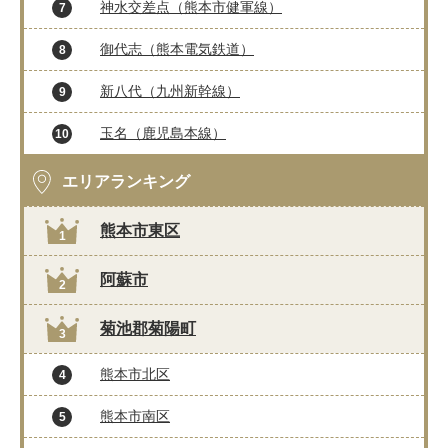
神水交差点（熊本市健軍線）
7
御代志（熊本電気鉄道）
8
新八代（九州新幹線）
9
玉名（鹿児島本線）
10
エリアランキング
熊本市東区
1
阿蘇市
2
菊池郡菊陽町
3
熊本市北区
4
熊本市南区
5