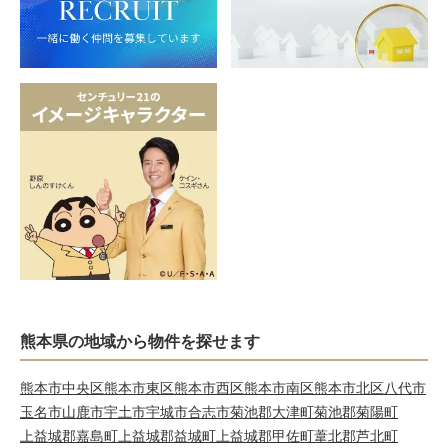
熊本県の地域から物件を探せます
熊本市中央区
熊本市東区
熊本市西区
熊本市南区
熊本市北区
八代市
玉名市
山鹿市
宇土市
宇城市
合志市
菊池郡大津町
菊池郡菊陽町
上益城郡嘉島町
上益城郡益城町
上益城郡甲佐町
葦北郡芦北町