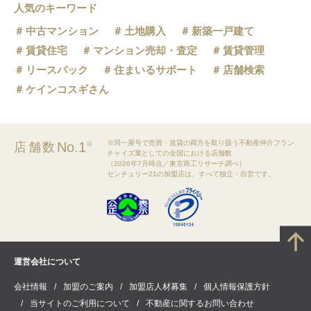
人気のキーワード
中古マンション
土地購入
新築一戸建て
賃貸住宅
マンション売却・査定
賃貸管理
リースバック
住まいるサポート
店舗検索
ケインコスギさん
※同一屋号で売買・賃貸の両方を取り扱う不動産仲介フラン
No.1
店舗数
※
チャイズ業としての全国における店舗数
（2026年7月時点／東京商工リサーチ調べ）
センチュリー21の加盟店は、すべて独立・自営です。
運営会社について
会社情報
加盟のご案内
加盟店人材募集
個人情報保護方針
当サイトのご利用について
不動産に関するお問い合わせ