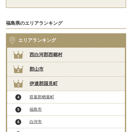
福島県のエリアランキング
エリアランキング
西白河郡西郷村
1
郡山市
2
伊達郡国見町
3
双葉郡楢葉町
4
福島市
5
白河市
6