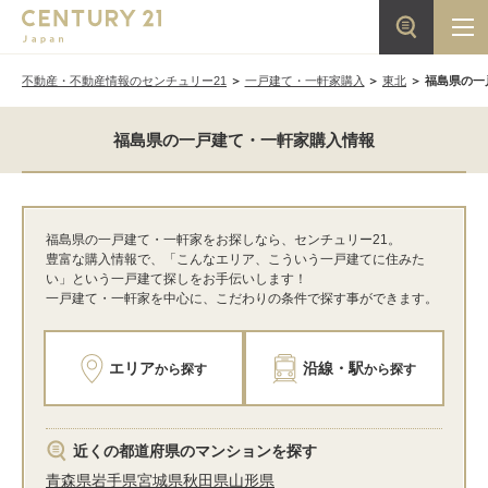
不動産・不動産情報のセンチュリー21
一戸建て・一軒家購入
東北
福島県の一
福島県の一戸建て・一軒家購入情報
福島県の一戸建て・一軒家をお探しなら、センチュリー21。
豊富な購入情報で、「こんなエリア、こういう一戸建てに住みた
い」という一戸建て探しをお手伝いします！
一戸建て・一軒家を中心に、こだわりの条件で探す事ができます。
エリア
沿線・駅
から探す
から探す
近くの都道府県のマンションを探す
青森県
岩手県
宮城県
秋田県
山形県