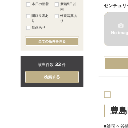
本日の新着
新着5日以
センチュリ
内
間取り図あ
外観写真あ
り
り
動画あり
全ての条件を見る
33
該当件数
件
検索する
豊島
■雑司ヶ谷