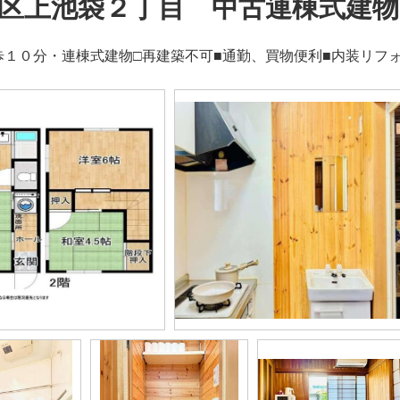
区上池袋２丁目 中古連棟式建物
歩１０分・連棟式建物□再建築不可■通勤、買物便利■内装リフ