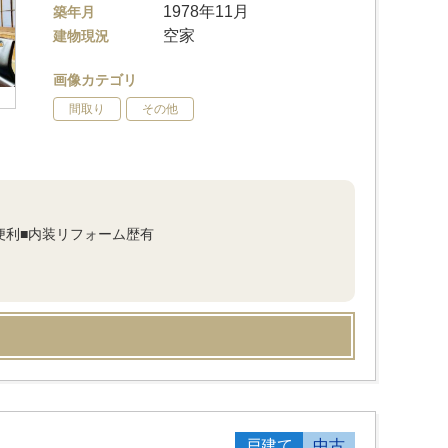
1978年11月
築年月
空家
建物現況
画像カテゴリ
間取り
その他
便利■内装リフォーム歴有
戸建て
中古