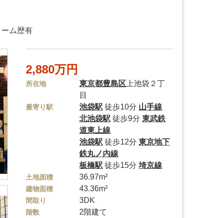
ォーム歴有
2,880万円
東京都
豊島区
上池袋２丁
所在地
目
池袋駅
徒歩10分
山手線
最寄り駅
北池袋駅
徒歩9分
東武鉄
道東上線
池袋駅
徒歩12分
東京地下
鉄丸ノ内線
板橋駅
徒歩15分
埼京線
36.97m²
土地面積
43.36m²
建物面積
3DK
間取り
2階建て
階数