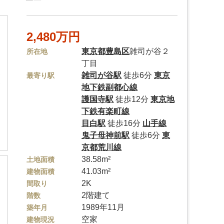
2,480万円
東京都
豊島区
雑司が谷２
所在地
丁目
雑司が谷駅
徒歩6分
東京
最寄り駅
地下鉄副都心線
護国寺駅
徒歩12分
東京地
下鉄有楽町線
目白駅
徒歩16分
山手線
鬼子母神前駅
徒歩6分
東
京都荒川線
38.58m²
土地面積
41.03m²
建物面積
2K
間取り
2階建て
階数
1989年11月
築年月
空家
建物現況