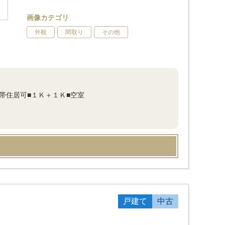
画像カテゴリ
外観
間取り
その他
帯住居可■１Ｋ＋１Ｋ■空室
戸建て
中古