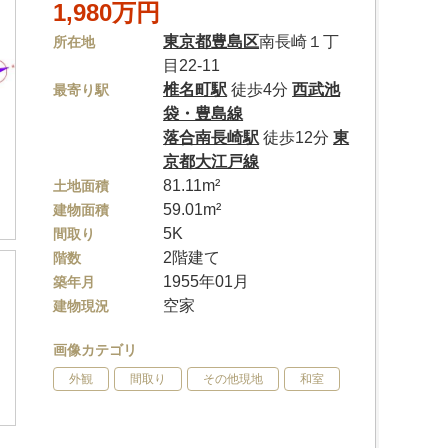
1,980万円
東京都
豊島区
南長崎１丁
所在地
目22-11
椎名町駅
徒歩4分
西武池
最寄り駅
袋・豊島線
落合南長崎駅
徒歩12分
東
京都大江戸線
81.11m²
土地面積
59.01m²
建物面積
5K
間取り
2階建て
階数
1955年01月
築年月
空家
建物現況
画像カテゴリ
外観
間取り
その他現地
和室