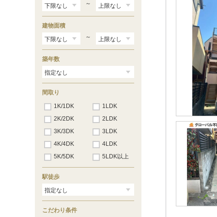
～
建物面積
～
築年数
間取り
1K/1DK
1LDK
2K/2DK
2LDK
3K/3DK
3LDK
4K/4DK
4LDK
5K/5DK
5LDK以上
駅徒歩
こだわり条件