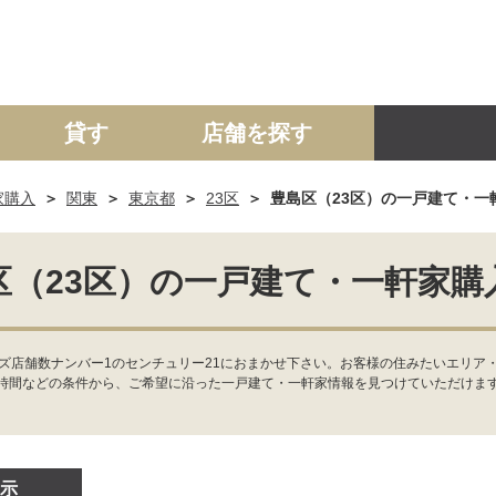
貸す
店舗を探す
家購入
関東
東京都
23区
豊島区（23区）の一戸建て・一
建て
マンション
土地
事業投資用
区（23区）の一戸建て・一軒家購
ズ店舗数ナンバー1のセンチュリー21におまかせ下さい。お客様の住みたいエリア
時間などの条件から、ご希望に沿った一戸建て・一軒家情報を見つけていただけま
示