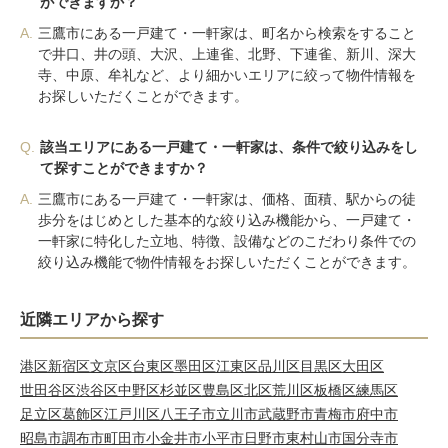
ができますか？
A.
三鷹市にある一戸建て・一軒家は、町名から検索をすること
で井口、井の頭、大沢、上連雀、北野、下連雀、新川、深大
寺、中原、牟礼など、より細かいエリアに絞って物件情報を
お探しいただくことができます。
Q.
該当エリアにある一戸建て・一軒家は、条件で絞り込みをし
て探すことができますか？
A.
三鷹市にある一戸建て・一軒家は、価格、面積、駅からの徒
歩分をはじめとした基本的な絞り込み機能から、一戸建て・
一軒家に特化した立地、特徴、設備などのこだわり条件での
絞り込み機能で物件情報をお探しいただくことができます。
近隣エリアから探す
港区
新宿区
文京区
台東区
墨田区
江東区
品川区
目黒区
大田区
世田谷区
渋谷区
中野区
杉並区
豊島区
北区
荒川区
板橋区
練馬区
足立区
葛飾区
江戸川区
八王子市
立川市
武蔵野市
青梅市
府中市
昭島市
調布市
町田市
小金井市
小平市
日野市
東村山市
国分寺市