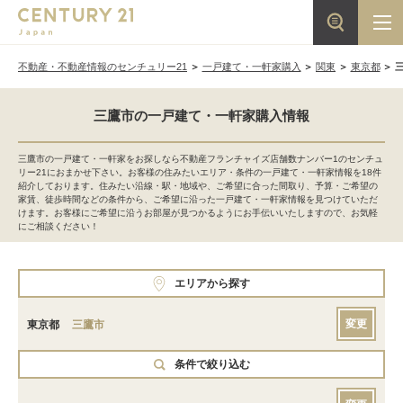
不動産・不動産情報のセンチュリー21
一戸建て・一軒家購入
関東
東京都
三鷹市の一戸建て・一軒家購入情報
三鷹市の一戸建て・一軒家をお探しなら不動産フランチャイズ店舗数ナンバー1のセンチュ
リー21におまかせ下さい。お客様の住みたいエリア・条件の一戸建て・一軒家情報を18件
紹介しております。住みたい沿線・駅・地域や、ご希望に合った間取り、予算・ご希望の
家賃、徒歩時間などの条件から、ご希望に沿った一戸建て・一軒家情報を見つけていただ
けます。お客様にご希望に沿うお部屋が見つかるようにお手伝いいたしますので、お気軽
にご相談ください！
エリアから探す
変更
東京都
三鷹市
条件で絞り込む