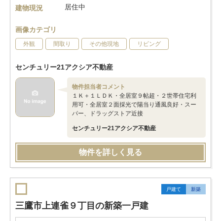
居住中
建物現況
画像カテゴリ
外観
間取り
その他現地
リビング
センチュリー21アクシア不動産
物件担当者コメント
１Ｋ＋１ＬＤＫ・全居室９帖超・２世帯住宅利
用可・全居室２面採光で陽当り通風良好・スー
パー、ドラッグストア近接
センチュリー21アクシア不動産
物件を詳しく見る
戸建て
新築
三鷹市上連雀９丁目の新築一戸建