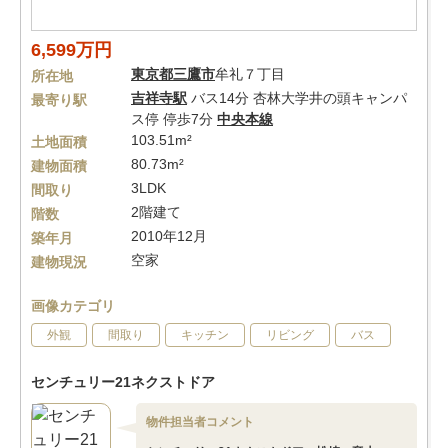
6,599万円
東京都
三鷹市
牟礼７丁目
所在地
吉祥寺駅
バス14分 杏林大学井の頭キャンパ
最寄り駅
ス停 停歩7分
中央本線
103.51m²
土地面積
80.73m²
建物面積
3LDK
間取り
2階建て
階数
2010年12月
築年月
空家
建物現況
画像カテゴリ
外観
間取り
キッチン
リビング
バス
センチュリー21ネクストドア
物件担当者コメント