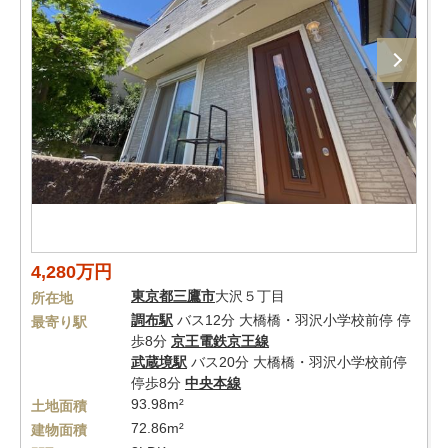
4,280万円
東京都
三鷹市
大沢５丁目
所在地
調布駅
バス12分 大橋橋・羽沢小学校前停 停
最寄り駅
歩8分
京王電鉄京王線
武蔵境駅
バス20分 大橋橋・羽沢小学校前停
停歩8分
中央本線
93.98m²
土地面積
72.86m²
建物面積