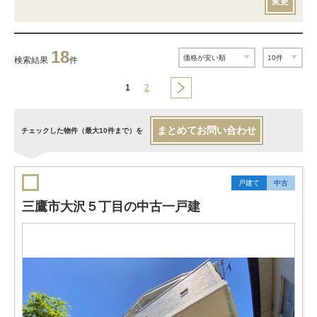
変更
18
検索結果
件
1
2
まとめてお問い合わせ
チェックした物件（最大10件まで）を
戸建て
中古
三鷹市大沢５丁目の中古一戸建