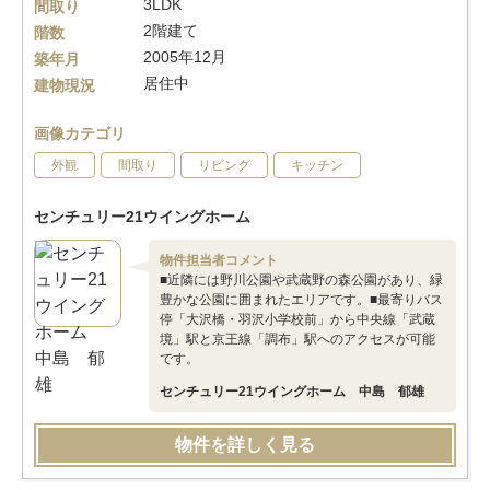
3LDK
間取り
2階建て
階数
2005年12月
築年月
居住中
建物現況
画像カテゴリ
外観
間取り
リビング
キッチン
センチュリー21ウイングホーム
物件担当者コメント
■近隣には野川公園や武蔵野の森公園があり、緑
豊かな公園に囲まれたエリアです。■最寄りバス
停「大沢橋・羽沢小学校前」から中央線「武蔵
境」駅と京王線「調布」駅へのアクセスが可能
です。
センチュリー21ウイングホーム 中島 郁雄
物件を詳しく見る