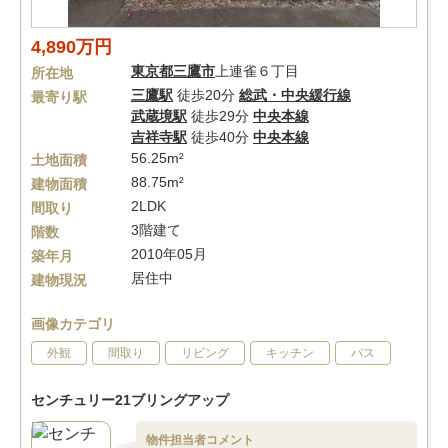
4,890万円
東京都
三鷹市
上連雀６丁目
所在地
三鷹駅
徒歩20分
総武・中央緩行線
最寄り駅
武蔵境駅
徒歩29分
中央本線
吉祥寺駅
徒歩40分
中央本線
56.25m²
土地面積
88.75m²
建物面積
2LDK
間取り
3階建て
階数
2010年05月
築年月
居住中
建物現況
画像カテゴリ
外観
間取り
リビング
キッチン
バス
センチュリー21ブリングアップ
物件担当者コメント