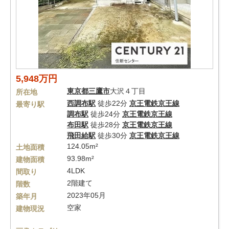
5,948万円
東京都
三鷹市
大沢４丁目
所在地
西調布駅
徒歩22分
京王電鉄京王線
最寄り駅
調布駅
徒歩24分
京王電鉄京王線
布田駅
徒歩28分
京王電鉄京王線
飛田給駅
徒歩30分
京王電鉄京王線
124.05m²
土地面積
93.98m²
建物面積
4LDK
間取り
2階建て
階数
2023年05月
築年月
空家
建物現況