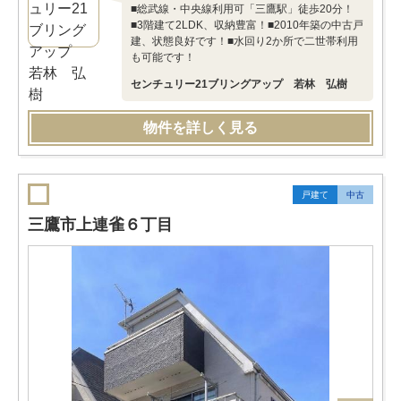
■総武線・中央線利用可「三鷹駅」徒歩20分！
■3階建て2LDK、収納豊富！■2010年築の中古戸
建、状態良好です！■水回り2か所で二世帯利用
も可能です！
センチュリー21ブリングアップ 若林 弘樹
物件を詳しく見る
戸建て
中古
三鷹市上連雀６丁目