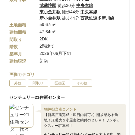
武蔵境駅
徒歩30分
中央本線
東小金井駅
徒歩44分
中央本線
新小金井駅
徒歩44分
西武鉄道多摩川線
59.67m²
土地面積
47.64m²
建物面積
2DK
間取り
2階建て
階数
2026年06月下旬
築年月
新築
建物現況
画像カテゴリ
外観
間取り
区画図
その他
センチュリー21住新センター
物件担当者コメント
【新築戸建完成・即日内覧可♪】開放感ある角
地！床暖房＆小屋裏収納付の２ＤＫ！ワンボッ
クスカー駐車可！
センチュリー21住新センター代々木上原店 加