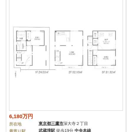
6,180万円
東京都
三鷹市
深大寺２丁目
所在地
武蔵境駅
徒歩19分
中央本線
最寄り駅