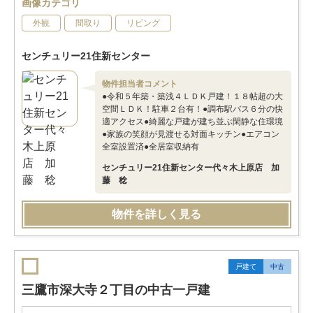
画像カテゴリ
外観
間取り
リビング
センチュリー21住新センター
物件担当者コメント
●令和５年築・築浅４ＬＤＫ戸建！１８帖超の大
空間ＬＤＫ！駐車２台有！●調布駅バス６分の快
適アクセス●綺麗な戸建が建ち並ぶ閑静な住環境
●家族の笑顔が見渡せる対面キッチン●エアコン
全室設置済●全居室収納有
センチュリー21住新センター代々木上原店 加
藤 稔
物件を詳しく見る
戸建て
中古
三鷹市深大寺２丁目の中古一戸建