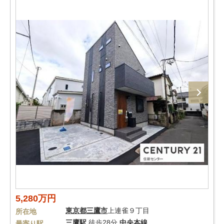
5,280万円
東京都
三鷹市
上連雀９丁目
所在地
三鷹駅
徒歩28分
中央本線
最寄り駅