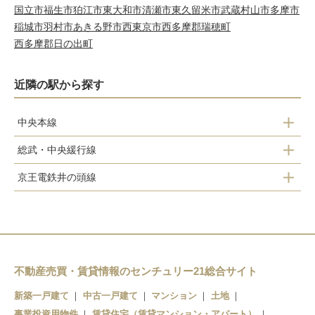
国立市
福生市
狛江市
東大和市
清瀬市
東久留米市
武蔵村山市
多摩市
稲城市
羽村市
あきる野市
西東京市
西多摩郡瑞穂町
西多摩郡日の出町
近隣の駅から探す
中央本線
総武・中央緩行線
三鷹駅
京王電鉄井の頭線
三鷹駅
三鷹台駅
井の頭公園駅
不動産売買・賃貸情報のセンチュリー21総合サイト
新築一戸建て
中古一戸建て
マンション
土地
事業投資用物件
賃貸住宅（賃貸マンション・アパート）