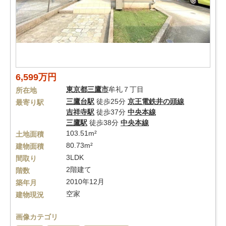
6,599万円
東京都
三鷹市
牟礼７丁目
所在地
三鷹台駅
徒歩25分
京王電鉄井の頭線
最寄り駅
吉祥寺駅
徒歩37分
中央本線
三鷹駅
徒歩38分
中央本線
103.51m²
土地面積
80.73m²
建物面積
3LDK
間取り
2階建て
階数
2010年12月
築年月
空家
建物現況
画像カテゴリ