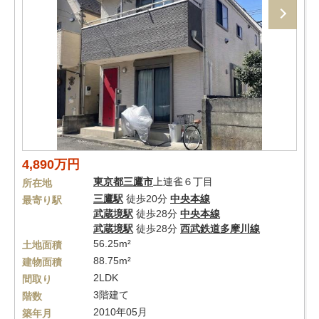
4,890万円
東京都
三鷹市
上連雀６丁目
所在地
三鷹駅
徒歩20分
中央本線
最寄り駅
武蔵境駅
徒歩28分
中央本線
武蔵境駅
徒歩28分
西武鉄道多摩川線
56.25m²
土地面積
88.75m²
建物面積
2LDK
間取り
3階建て
階数
2010年05月
築年月