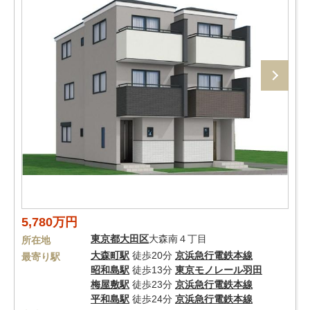
5,780万円
東京都
大田区
大森南４丁目
所在地
大森町駅
徒歩20分
京浜急行電鉄本線
最寄り駅
昭和島駅
徒歩13分
東京モノレール羽田
梅屋敷駅
徒歩23分
京浜急行電鉄本線
平和島駅
徒歩24分
京浜急行電鉄本線