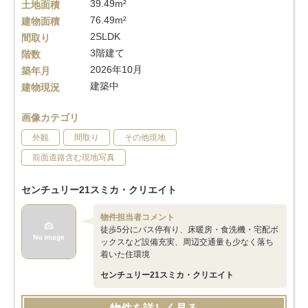
39.49m²
土地面積
76.49m²
建物面積
2SLDK
間取り
3階建て
階数
2026年10月
築年月
建築中
建物現況
画像カテゴリ
外観
間取り
その他現地
前面道路含む現地写真
センチュリー21スミカ・クリエイト
物件担当者コメント
徒歩5分にバス停有り、床暖房・食洗機・宅配ボ
ックスなど設備充実、周辺交通量も少なく落ち
着いた住環境
センチュリー21スミカ・クリエイト