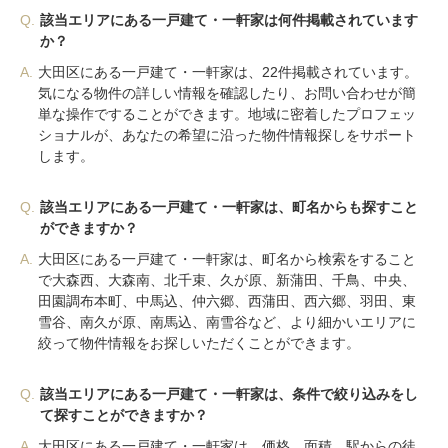
Q.
該当エリアにある一戸建て・一軒家は何件掲載されています
か？
A.
大田区にある一戸建て・一軒家は、22件掲載されています。
気になる物件の詳しい情報を確認したり、お問い合わせが簡
単な操作ですることができます。地域に密着したプロフェッ
ショナルが、あなたの希望に沿った物件情報探しをサポート
します。
Q.
該当エリアにある一戸建て・一軒家は、町名からも探すこと
ができますか？
A.
大田区にある一戸建て・一軒家は、町名から検索をすること
で大森西、大森南、北千束、久が原、新蒲田、千鳥、中央、
田園調布本町、中馬込、仲六郷、西蒲田、西六郷、羽田、東
雪谷、南久が原、南馬込、南雪谷など、より細かいエリアに
絞って物件情報をお探しいただくことができます。
Q.
該当エリアにある一戸建て・一軒家は、条件で絞り込みをし
て探すことができますか？
A.
大田区にある一戸建て・一軒家は、価格、面積、駅からの徒