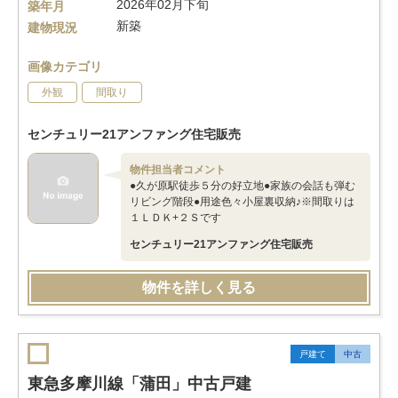
2026年02月下旬
築年月
新築
建物現況
画像カテゴリ
外観
間取り
センチュリー21アンファング住宅販売
物件担当者コメント
●久が原駅徒歩５分の好立地●家族の会話も弾む
リビング階段●用途色々小屋裏収納♪※間取りは
１ＬＤＫ+２Ｓです
センチュリー21アンファング住宅販売
物件を詳しく見る
戸建て
中古
東急多摩川線「蒲田」中古戸建