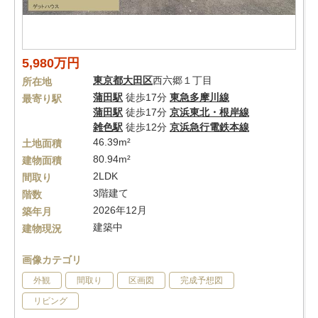
5,980万円
東京都
大田区
西六郷１丁目
所在地
蒲田駅
徒歩17分
東急多摩川線
最寄り駅
蒲田駅
徒歩17分
京浜東北・根岸線
雑色駅
徒歩12分
京浜急行電鉄本線
46.39m²
土地面積
80.94m²
建物面積
2LDK
間取り
3階建て
階数
2026年12月
築年月
建築中
建物現況
画像カテゴリ
外観
間取り
区画図
完成予想図
リビング