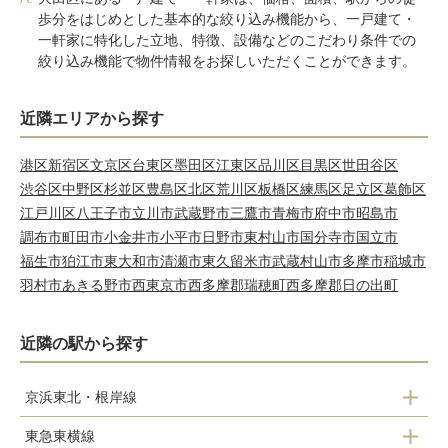
歩分をはじめとした基本的な絞り込み機能から、一戸建て・
一軒家に特化した立地、特徴、設備などのこだわり条件での
絞り込み機能で物件情報をお探しいただくことができます。
近隣エリアから探す
港区
新宿区
文京区
台東区
墨田区
江東区
品川区
目黒区
世田谷区
渋谷区
中野区
杉並区
豊島区
北区
荒川区
板橋区
練馬区
足立区
葛飾区
江戸川区
八王子市
立川市
武蔵野市
三鷹市
青梅市
府中市
昭島市
調布市
町田市
小金井市
小平市
日野市
東村山市
国分寺市
国立市
福生市
狛江市
東大和市
清瀬市
東久留米市
武蔵村山市
多摩市
稲城市
羽村市
あきる野市
西東京市
西多摩郡瑞穂町
西多摩郡日の出町
近隣の駅から探す
京浜東北・根岸線
東急東横線
大森駅