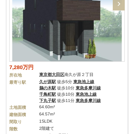
7,280万円
東京都
大田区
南久が原２丁目
所在地
久が原駅
徒歩5分
東急池上線
最寄り駅
鵜の木駅
徒歩10分
東急多摩川線
千鳥町駅
徒歩10分
東急池上線
下丸子駅
徒歩11分
東急多摩川線
64.60m²
土地面積
64.57m²
建物面積
1SLDK
間取り
2階建て
階数