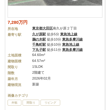
7,280万円
東京都
大田区
南久が原２丁目
所在地
久が原駅
徒歩5分
東急池上線
最寄り駅
鵜の木駅
徒歩10分
東急多摩川線
千鳥町駅
徒歩10分
東急池上線
下丸子駅
徒歩11分
東急多摩川線
64.60m²
土地面積
64.57m²
建物面積
1SLDK
間取り
2階建て
階数
2026年02月
築年月
新築
建物現況
画像カテゴリ
外観
間取り
リビング