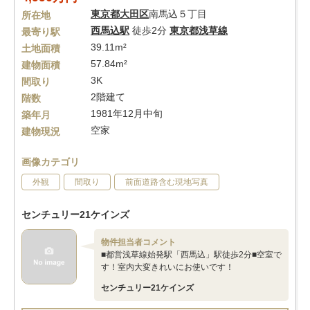
東京都
大田区
南馬込５丁目
所在地
西馬込駅
徒歩2分
東京都浅草線
最寄り駅
39.11m²
土地面積
57.84m²
建物面積
3K
間取り
2階建て
階数
1981年12月中旬
築年月
空家
建物現況
画像カテゴリ
外観
間取り
前面道路含む現地写真
センチュリー21ケインズ
物件担当者コメント
■都営浅草線始発駅「西馬込」駅徒歩2分■空室で
す！室内大変きれいにお使いです！
センチュリー21ケインズ