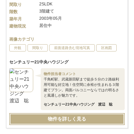
2SLDK
間取り
3階建て
階数
2003年05月
築年月
居住中
建物現況
画像カテゴリ
外観
間取り
前面道路含む現地写真
区画図
センチュリー21中央ハウジング
物件担当者コメント
千鳥町駅、武蔵新田駅まで徒歩５分の２路線利
用可能な好立地！住空間に余裕が生まれる３階
建てプラン。両面バルコニーならではの明るさ
と風通しが魅力です。
センチュリー21中央ハウジング 渡辺 聡
物件を詳しく見る