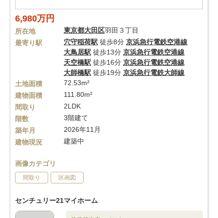
6,980万円
東京都
大田区
羽田３丁目
所在地
穴守稲荷駅
徒歩8分
京浜急行電鉄空港線
最寄り駅
大鳥居駅
徒歩13分
京浜急行電鉄空港線
天空橋駅
徒歩16分
京浜急行電鉄空港線
大師橋駅
徒歩19分
京浜急行電鉄大師線
72.53m²
土地面積
111.80m²
建物面積
2LDK
間取り
3階建て
階数
2026年11月
築年月
建築中
建物現況
画像カテゴリ
間取り
区画図
センチュリー21マイホーム