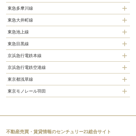
東急多摩川線
田園調布駅
蒲田駅
東急大井町線
多摩川駅
多摩川駅
東急池上線
北千束駅
沼部駅
東急目黒線
長原駅
大岡山駅
鵜の木駅
京浜急行電鉄本線
大岡山駅
洗足池駅
下丸子駅
京浜急行電鉄空港線
平和島駅
田園調布駅
石川台駅
武蔵新田駅
東京都浅草線
京急蒲田駅
大森町駅
多摩川駅
雪が谷大塚駅
矢口渡駅
東京モノレール羽田
馬込駅
糀谷駅
梅屋敷駅
御嶽山駅
蒲田駅
羽田第２ターミナル駅
西馬込駅
大鳥居駅
京急蒲田駅
久が原駅
羽田第１ターミナル駅
穴守稲荷駅
雑色駅
千鳥町駅
新整備場駅
不動産売買・賃貸情報のセンチュリー21総合サイト
天空橋駅
六郷土手駅
池上駅