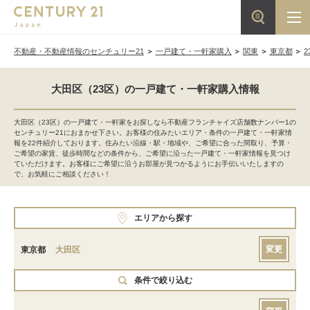
不動産・不動産情報のセンチュリー21
一戸建て・一軒家購入
関東
東京都
2
大田区（23区）の一戸建て・一軒家購入情報
大田区（23区）の一戸建て・一軒家をお探しなら不動産フランチャイズ店舗数ナンバー1の
センチュリー21におまかせ下さい。お客様の住みたいエリア・条件の一戸建て・一軒家情
報を22件紹介しております。住みたい沿線・駅・地域や、ご希望に合った間取り、予算・
ご希望の家賃、徒歩時間などの条件から、ご希望に沿った一戸建て・一軒家情報を見つけ
ていただけます。お客様にご希望に沿うお部屋が見つかるようにお手伝いいたしますの
で、お気軽にご相談ください！
エリアから探す
変更
東京都
大田区
条件で絞り込む