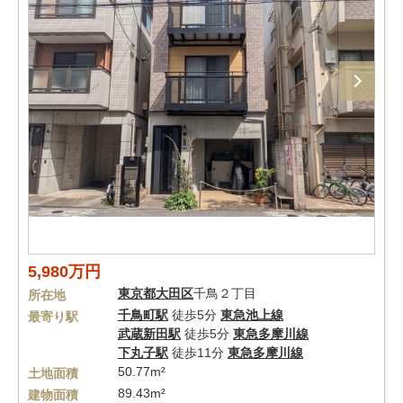
5,980万円
東京都
大田区
千鳥２丁目
所在地
千鳥町駅
徒歩5分
東急池上線
最寄り駅
武蔵新田駅
徒歩5分
東急多摩川線
下丸子駅
徒歩11分
東急多摩川線
50.77m²
土地面積
89.43m²
建物面積