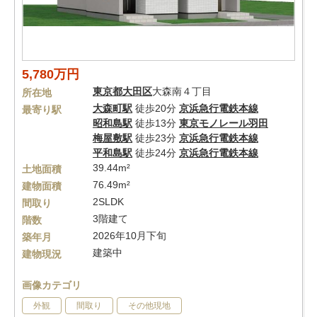
5,780万円
東京都
大田区
大森南４丁目
所在地
大森町駅
徒歩20分
京浜急行電鉄本線
最寄り駅
昭和島駅
徒歩13分
東京モノレール羽田
梅屋敷駅
徒歩23分
京浜急行電鉄本線
平和島駅
徒歩24分
京浜急行電鉄本線
39.44m²
土地面積
76.49m²
建物面積
2SLDK
間取り
3階建て
階数
2026年10月下旬
築年月
建築中
建物現況
画像カテゴリ
外観
間取り
その他現地