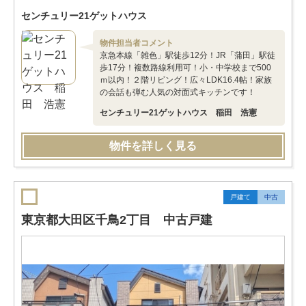
センチュリー21ゲットハウス
物件担当者コメント
京急本線「雑色」駅徒歩12分！JR「蒲田」駅徒
歩17分！複数路線利用可！小・中学校まで500
ｍ以内！２階リビング！広々LDK16.4帖！家族
の会話も弾む人気の対面式キッチンです！
センチュリー21ゲットハウス 稲田 浩憲
物件を詳しく見る
戸建て
中古
東京都大田区千鳥2丁目 中古戸建