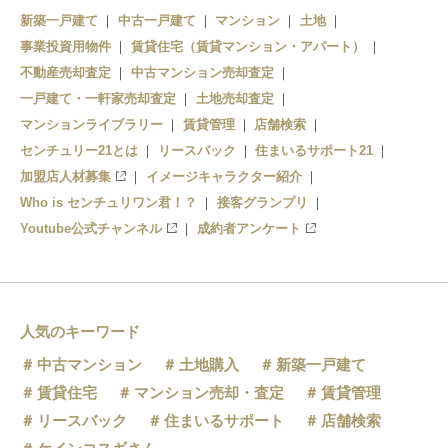
新築一戸建て
中古一戸建て
マンション
土地
羽田第３ターミナル駅
羽田第３ターミナル駅
蓮沼駅
事業投資用物件
賃貸住宅（賃貸マンション・アパート）
天空橋駅
不動産売却査定
羽田第１・第２タ駅
中古マンション売却査定
蒲田駅
一戸建て・一軒家売却査定
土地売却査定
整備場駅
マンションライブラリー
賃貸管理
店舗検索
センチュリー21とは
昭和島駅
リースバック
住まいるサポート21
加盟店人材募集
イメージキャラクター紹介
流通センター駅
Who is センチュリワン君！？
接客グランプリ
Youtube公式チャンネル
成約者アンケート
人気のキーワード
中古マンション
土地購入
新築一戸建て
賃貸住宅
マンション売却・査定
賃貸管理
リースバック
住まいるサポート
店舗検索