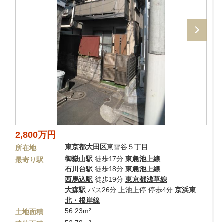
2,800万円
東京都
大田区
東雪谷５丁目
所在地
御嶽山駅
徒歩17分
東急池上線
最寄り駅
石川台駅
徒歩18分
東急池上線
西馬込駅
徒歩19分
東京都浅草線
大森駅
バス26分 上池上停 停歩4分
京浜東
北・根岸線
56.23m²
土地面積