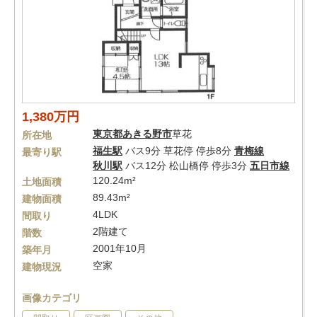
1,380万円
東京都
あきる野市
草花
所在地
福生駅
バス9分 草花停 停歩8分
青梅線
最寄り駅
秋川駅
バス12分 松山橋停 停歩3分
五日市線
120.24m²
土地面積
89.43m²
建物面積
4LDK
間取り
2階建て
階数
2001年10月
築年月
空家
建物現況
画像カテゴリ