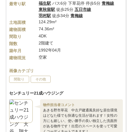
福生駅
バス6分 下草花停 停歩5分
青梅線
最寄り駅
東秋留駅
徒歩25分
五日市線
羽村駅
徒歩34分
青梅線
124.29m²
土地面積
74.36m²
建物面積
4DK
間取り
2階建て
階数
1992年04月
築年月
空家
建物現況
画像カテゴリ
間取り
その他
センチュリー21成ハウジング
物件担当者コメント
あきる野市草花 中古戸建通風良好な居住環境
はどなた様でも快適な生活が送れます！女性の
方にも嬉しい、使い勝手の良い独立した洗面所
がある物件です！出窓のスペースを使って可愛
くコーディネートできます！