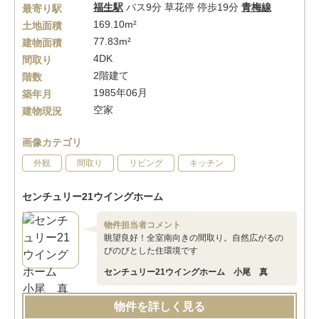
福生駅
バス9分 草花停 停歩19分
青梅線
最寄り駅
169.10m²
土地面積
77.83m²
建物面積
4DK
間取り
2階建て
階数
1985年06月
築年月
空家
建物現況
画像カテゴリ
外観
間取り
リビング
キッチン
センチュリー21ウイングホーム
物件担当者コメント
眺望良好！全室南向きの間取り。自然広がるの
びのびとした住環境です
センチュリー21ウイングホーム 小尾 真
物件を詳しく見る