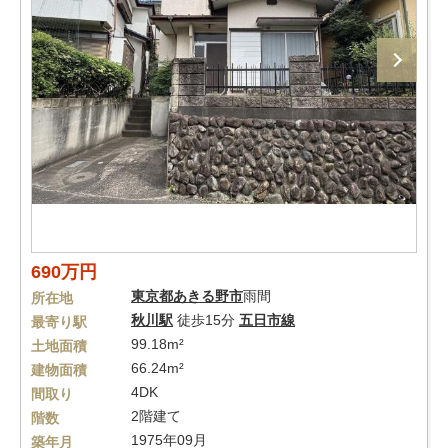
690万円
東京都
あきる野市
雨間
所在地
秋川駅
徒歩15分
五日市線
最寄り駅
99.18m²
土地面積
66.24m²
建物面積
4DK
間取り
2階建て
階数
1975年09月
築年月