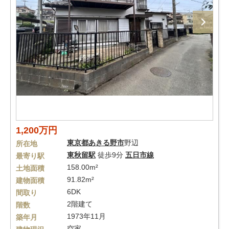
1,200万円
東京都
あきる野市
野辺
所在地
東秋留駅
徒歩9分
五日市線
最寄り駅
158.00m²
土地面積
91.82m²
建物面積
6DK
間取り
2階建て
階数
1973年11月
築年月
空家