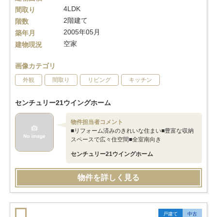
4LDK
間取り
2階建て
階数
2005年05月
築年月
空家
建物現況
画像カテゴリ
外観
間取り
リビング
キッチン
センチュリー21ウイングホーム
物件担当者コメント
■リフォーム済みのきれいな住まい■豊富な収納
スペースで広々住空間■全室南向き
センチュリー21ウイングホーム
物件を詳しく見る
戸建て
中古