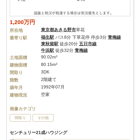
1,200万円
東京都
あきる野市
草花
所在地
福生駅
バス8分 下草花停 停歩3分
青梅線
最寄り駅
東秋留駅
徒歩20分
五日市線
牛浜駅
徒歩32分
青梅線
90.02m²
土地面積
80.15m²
建物面積
3DK
間取り
2階建て
階数
1992年07月
築年月
空家
建物現況
画像カテゴリ
間取り
その他
センチュリー21成ハウジング