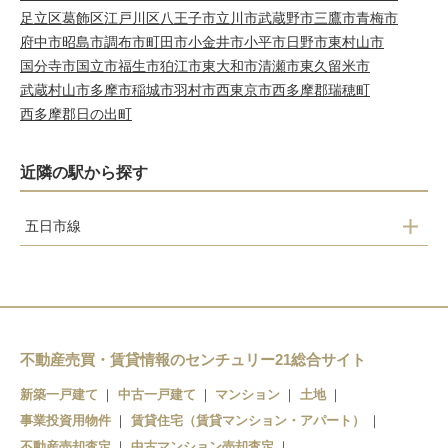
足立区
葛飾区
江戸川区
八王子市
立川市
武蔵野市
三鷹市
青梅市
府中市
昭島市
調布市
町田市
小金井市
小平市
日野市
東村山市
国分寺市
国立市
福生市
狛江市
東大和市
清瀬市
東久留米市
武蔵村山市
多摩市
稲城市
羽村市
西東京市
西多摩郡瑞穂町
西多摩郡日の出町
近隣の駅から探す
五日市線
東秋留駅
秋川駅
武蔵増戸駅
不動産売買・賃貸情報のセンチュリー21総合サイト
新築一戸建て
中古一戸建て
マンション
土地
武蔵五日市駅
事業投資用物件
賃貸住宅（賃貸マンション・アパート）
不動産売却査定
中古マンション売却査定