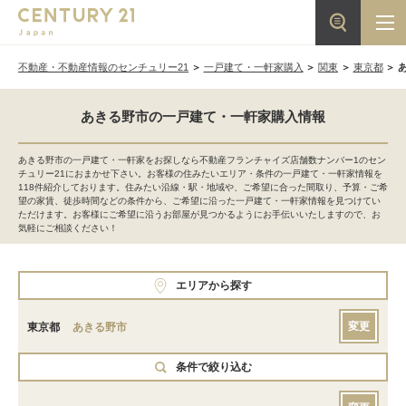
不動産・不動産情報のセンチュリー21
一戸建て・一軒家購入
関東
東京都
あきる野市の一戸建て・一軒家購入情報
あきる野市の一戸建て・一軒家をお探しなら不動産フランチャイズ店舗数ナンバー1のセン
チュリー21におまかせ下さい。お客様の住みたいエリア・条件の一戸建て・一軒家情報を
118件紹介しております。住みたい沿線・駅・地域や、ご希望に合った間取り、予算・ご希
望の家賃、徒歩時間などの条件から、ご希望に沿った一戸建て・一軒家情報を見つけてい
ただけます。お客様にご希望に沿うお部屋が見つかるようにお手伝いいたしますので、お
気軽にご相談ください！
エリアから探す
変更
東京都
あきる野市
条件で絞り込む