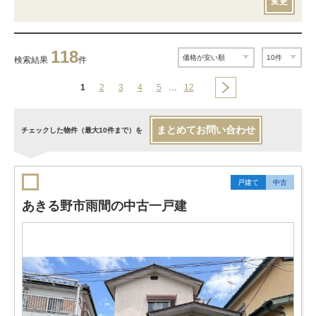
変更
118
検索結果
件
1
2
3
4
5
…
12
まとめてお問い合わせ
チェックした物件（最大10件まで）を
戸建て
中古
あきる野市雨間の中古一戸建