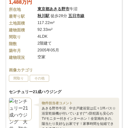
1,488万円
東京都
あきる野市
牛沼
所在地
秋川駅
徒歩28分
五日市線
最寄り駅
117.22m²
土地面積
92.33m²
建物面積
4LDK
間取り
2階建て
階数
2005年05月
築年月
空家
建物現況
画像カテゴリ
間取り
その他
センチュリー21成ハウジング
物件担当者コメント
あきる野市牛沼 中古戸建浴室は広々1坪バス☆
浴室乾燥機が付いています(^^♪防犯面も安心の
TVモニター付きインターホン！全室南向きの、
陽当たり良好なお家です！家事時間を短縮でき