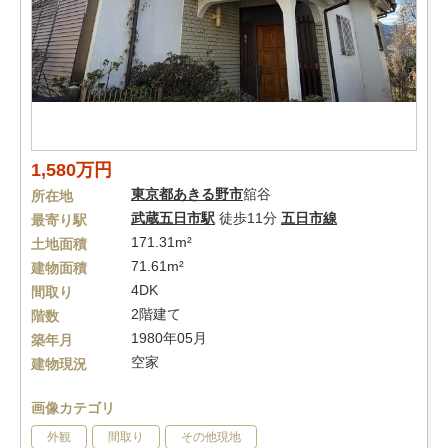
1,580万円
東京都
あきる野市
舘谷
所在地
武蔵五日市駅
徒歩11分
五日市線
最寄り駅
171.31m²
土地面積
71.61m²
建物面積
4DK
間取り
2階建て
階数
1980年05月
築年月
空家
建物現況
画像カテゴリ
外観
間取り
その他現地