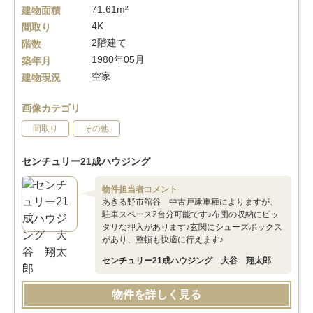
71.61m²
建物面積
4K
間取り
2階建て
階数
1980年05月
築年月
空家
建物現況
画像カテゴリ
間取り
その他
センチュリー21成ハウジング
物件担当者コメント
あきる野市舘谷 中古戸建車種によりますが、
駐車スペース2台分可能です♪布団の収納にピッ
タリな押入があります♪玄関にシューズボックス
があり、整頓も快適に行えます♪
センチュリー21成ハウジング 大谷 翔太郎
物件を詳しく見る