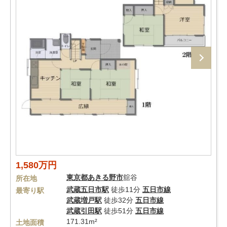
1,580万円
東京都
あきる野市
舘谷
所在地
武蔵五日市駅
徒歩11分
五日市線
最寄り駅
武蔵増戸駅
徒歩32分
五日市線
武蔵引田駅
徒歩51分
五日市線
171.31m²
土地面積