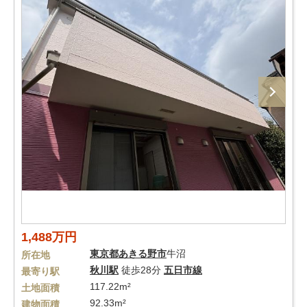
1,488万円
東京都
あきる野市
牛沼
所在地
秋川駅
徒歩28分
五日市線
最寄り駅
117.22m²
土地面積
92.33m²
建物面積