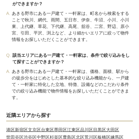
ができますか？
A.
あきる野市にある一戸建て・一軒家は、町名から検索をする
ことで秋川、網代、雨間、五日市、伊奈、牛沼、小川、小川
東、上代継、草花、下代継、高尾、舘谷、二宮、野辺、原小
宮、引田、平沢、渕上など、より細かいエリアに絞って物件
情報をお探しいただくことができます。
Q.
該当エリアにある一戸建て・一軒家は、条件で絞り込みをし
て探すことができますか？
A.
あきる野市にある一戸建て・一軒家は、価格、面積、駅から
の徒歩分をはじめとした基本的な絞り込み機能から、一戸建
て・一軒家に特化した立地、特徴、設備などのこだわり条件
での絞り込み機能で物件情報をお探しいただくことができま
す。
近隣エリアから探す
港区
新宿区
文京区
台東区
墨田区
江東区
品川区
目黒区
大田区
世田谷区
渋谷区
中野区
杉並区
豊島区
北区
荒川区
板橋区
練馬区