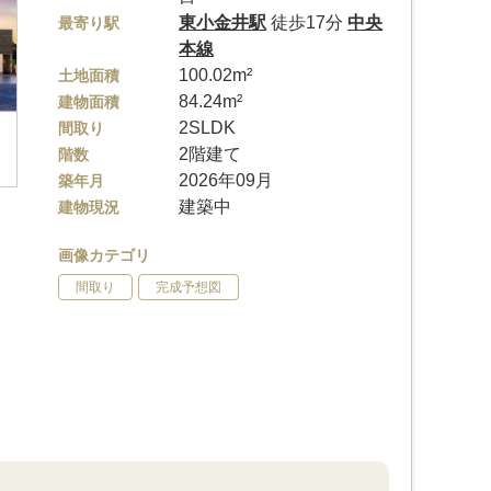
東小金井駅
徒歩17分
中央
最寄り駅
本線
100.02m²
土地面積
84.24m²
建物面積
2SLDK
間取り
2階建て
階数
2026年09月
築年月
建築中
建物現況
画像カテゴリ
間取り
完成予想図