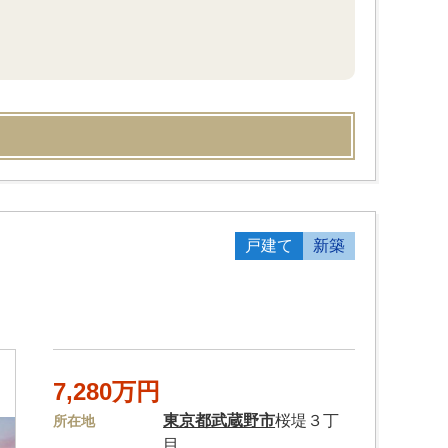
戸建て
新築
7,280万円
東京都
武蔵野市
桜堤３丁
所在地
目