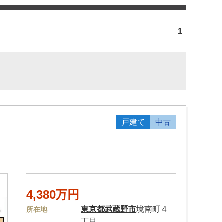
1
戸建て
中古
4,380万円
東京都
武蔵野市
境南町４
所在地
丁目