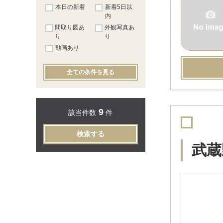
本日の新着
新着5日以
内
間取り図あ
外観写真あ
り
り
動画あり
全ての条件を見る
9
該当件数
件
検索する
武蔵