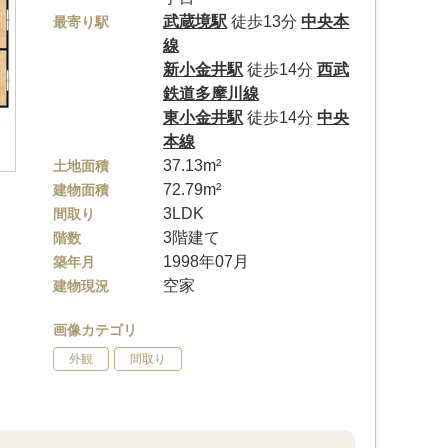
武蔵境駅
徒歩13分
中央本
最寄り駅
線
新小金井駅
徒歩14分
西武
鉄道多摩川線
東小金井駅
徒歩14分
中央
本線
37.13m²
土地面積
72.79m²
建物面積
3LDK
間取り
3階建て
階数
1998年07月
築年月
空家
建物現況
画像カテゴリ
外観
間取り