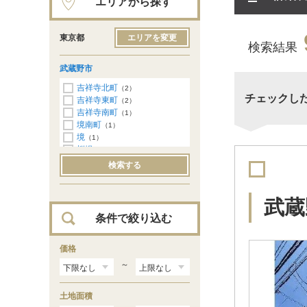
エリアから探す
東京都
エリアを変更
検索結果
武蔵野市
吉祥寺北町
（2）
チェックし
吉祥寺東町
（2）
吉祥寺南町
（1）
境南町
（1）
境
（1）
桜堤
（1）
関前
（1）
検索する
武蔵
条件で絞り込む
価格
～
土地面積