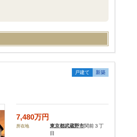
戸建て
新築
7,480万円
東京都
武蔵野市
関前３丁
所在地
目