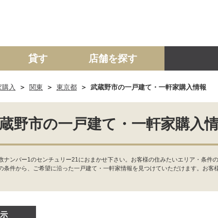
貸す
店舗を探す
家購入
関東
東京都
武蔵野市の一戸建て・一軒家購入情報
建て
マンション
土地
事業投資用
蔵野市の一戸建て・一軒家購入
数ナンバー1のセンチュリー21におまかせ下さい。お客様の住みたいエリア・条件
の条件から、ご希望に沿った一戸建て・一軒家情報を見つけていただけます。お客
示