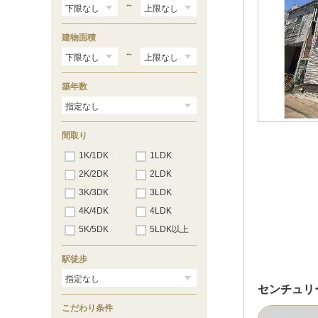
～
建物面積
～
築年数
間取り
1K/1DK
1LDK
2K/2DK
2LDK
3K/3DK
3LDK
4K/4DK
4LDK
5K/5DK
5LDK以上
駅徒歩
センチュリ
こだわり条件