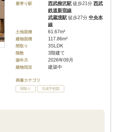
西武柳沢駅
徒歩21分
西武
最寄り駅
鉄道新宿線
武蔵境駅
徒歩27分
中央本
線
61.67m²
土地面積
117.86m²
建物面積
3SLDK
間取り
3階建て
階数
2026年09月
築年月
建築中
建物現況
画像カテゴリ
間取り
完成予想図