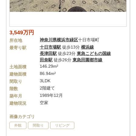
3,549万円
神奈川県
横浜市緑区
十日市場町
所在地
十日市場駅
徒歩13分
横浜線
最寄り駅
長津田駅
徒歩23分
東急こどもの国線
田奈駅
徒歩26分
東急田園都市線
146.29m²
土地面積
86.94m²
建物面積
3LDK
間取り
2階建て
階数
1989年12月
築年月
空家
建物現況
画像カテゴリ
外観
間取り
リビング