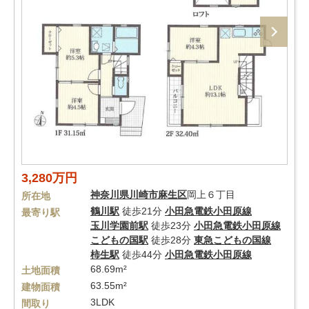
3,280万円
神奈川県
川崎市麻生区
岡上６丁目
所在地
鶴川駅
徒歩21分
小田急電鉄小田原線
最寄り駅
玉川学園前駅
徒歩23分
小田急電鉄小田原線
こどもの国駅
徒歩28分
東急こどもの国線
柿生駅
徒歩44分
小田急電鉄小田原線
68.69m²
土地面積
63.55m²
建物面積
3LDK
間取り