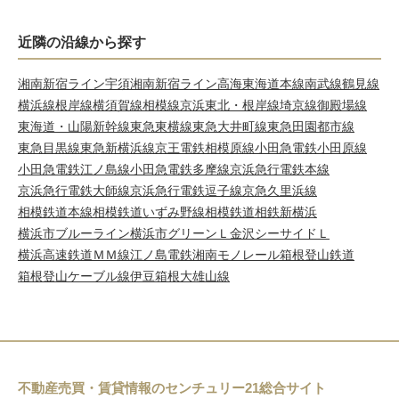
近隣の沿線から探す
湘南新宿ライン宇須
湘南新宿ライン高海
東海道本線
南武線
鶴見線
横浜線
根岸線
横須賀線
相模線
京浜東北・根岸線
埼京線
御殿場線
東海道・山陽新幹線
東急東横線
東急大井町線
東急田園都市線
東急目黒線
東急新横浜線
京王電鉄相模原線
小田急電鉄小田原線
小田急電鉄江ノ島線
小田急電鉄多摩線
京浜急行電鉄本線
京浜急行電鉄大師線
京浜急行電鉄逗子線
京急久里浜線
相模鉄道本線
相模鉄道いずみ野線
相模鉄道相鉄新横浜
横浜市ブルーライン
横浜市グリーンＬ
金沢シーサイドＬ
横浜高速鉄道ＭＭ線
江ノ島電鉄
湘南モノレール
箱根登山鉄道
箱根登山ケーブル線
伊豆箱根大雄山線
不動産売買・賃貸情報のセンチュリー21総合サイト