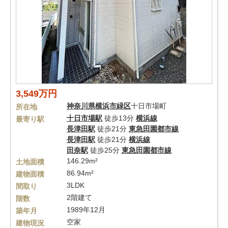
3,549万円
神奈川県
横浜市緑区
十日市場町
所在地
十日市場駅
徒歩13分
横浜線
最寄り駅
長津田駅
徒歩21分
東急田園都市線
長津田駅
徒歩21分
横浜線
田奈駅
徒歩25分
東急田園都市線
146.29m²
土地面積
86.94m²
建物面積
3LDK
間取り
2階建て
階数
1989年12月
築年月
空家
建物現況