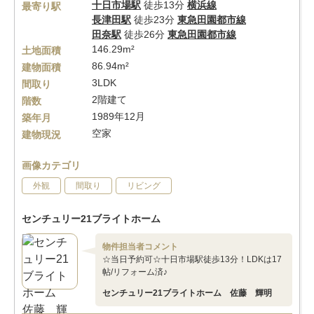
十日市場駅
徒歩13分
横浜線
最寄り駅
長津田駅
徒歩23分
東急田園都市線
田奈駅
徒歩26分
東急田園都市線
146.29m²
土地面積
86.94m²
建物面積
3LDK
間取り
2階建て
階数
1989年12月
築年月
空家
建物現況
画像カテゴリ
外観
間取り
リビング
センチュリー21ブライトホーム
物件担当者コメント
☆当日予約可☆十日市場駅徒歩13分！LDKは17
帖/リフォーム済♪
センチュリー21ブライトホーム 佐藤 輝明