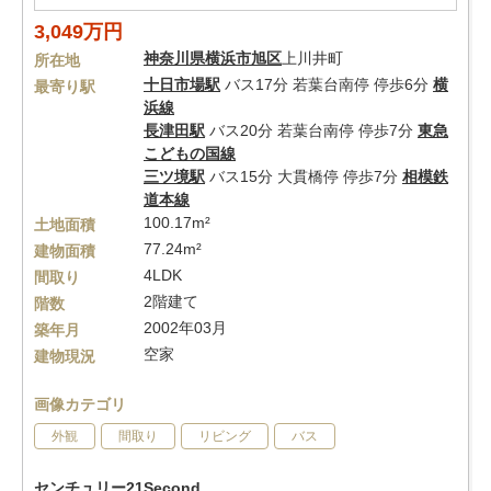
3,049万円
神奈川県
横浜市旭区
上川井町
所在地
十日市場駅
バス17分 若葉台南停 停歩6分
横
最寄り駅
浜線
長津田駅
バス20分 若葉台南停 停歩7分
東急
こどもの国線
三ツ境駅
バス15分 大貫橋停 停歩7分
相模鉄
道本線
100.17m²
土地面積
77.24m²
建物面積
4LDK
間取り
2階建て
階数
2002年03月
築年月
空家
建物現況
画像カテゴリ
外観
間取り
リビング
バス
センチュリー21Second