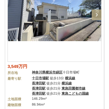
3,549万円
神奈川県
横浜市緑区
十日市場町
所在地
十日市場駅
徒歩13分
横浜線
最寄り駅
長津田駅
徒歩21分
横浜線
長津田駅
徒歩21分
東急田園都市線
長津田駅
徒歩21分
東急こどもの国線
146.29m²
土地面積
86.94m²
建物面積