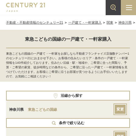
不動産・不動産情報のセンチュリー21
一戸建て・一軒家購入
関東
神奈川県
東急こどもの国線の一戸建て・一軒家購入
東急こどもの国線の一戸建て・一軒家をお探しなら不動産フランチャイズ店舗数ナンバー1
のセンチュリー21におまかせ下さい。お客様の住みたいエリア・条件の一戸建て・一軒家
情報を140件紹介しております。住みたい沿線・駅・地域や、ご希望に合った間取り、予
算・ご希望の家賃、徒歩時間などの条件から、ご希望に沿った一戸建て・一軒家情報を見
つけていただけます。お客様にご希望に沿うお部屋が見つかるようにお手伝いいたします
ので、お気軽にご相談ください！
沿線から探す
変更
神奈川県
東急こどもの国線
条件で絞り込む