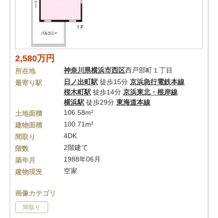
2,580万円
神奈川県
横浜市西区
西戸部町１丁目
所在地
日ノ出町駅
徒歩15分
京浜急行電鉄本線
最寄り駅
桜木町駅
徒歩14分
京浜東北・根岸線
横浜駅
徒歩29分
東海道本線
106.58m²
土地面積
100.71m²
建物面積
4DK
間取り
2階建て
階数
1988年06月
築年月
空家
建物現況
画像カテゴリ
間取り