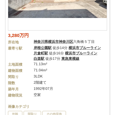
3,280万円
神奈川県
横浜市神奈川区
六角橋５丁目
所在地
岸根公園駅
徒歩14分
横浜市ブルーライン
最寄り駅
片倉町駅
徒歩16分
横浜市ブルーライン
白楽駅
徒歩17分
東急東横線
71.13m²
土地面積
71.04m²
建物面積
3LDK
間取り
2階建て
階数
1992年07月
築年月
空家
建物現況
画像カテゴリ
外観
間取り
その他現地