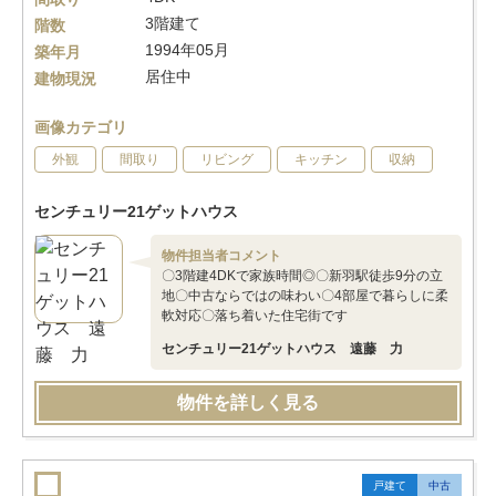
3階建て
階数
1994年05月
築年月
居住中
建物現況
画像カテゴリ
外観
間取り
リビング
キッチン
収納
センチュリー21ゲットハウス
物件担当者コメント
〇3階建4DKで家族時間◎〇新羽駅徒歩9分の立
地〇中古ならではの味わい〇4部屋で暮らしに柔
軟対応〇落ち着いた住宅街です
センチュリー21ゲットハウス 遠藤 力
物件を詳しく見る
戸建て
中古