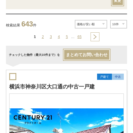
変更
643
検索結果
件
1
2
3
4
5
…
65
まとめてお問い合わせ
チェックした物件（最大10件まで）を
戸建て
中古
横浜市神奈川区大口通の中古一戸建