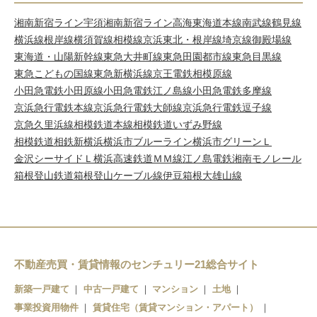
湘南新宿ライン宇須
湘南新宿ライン高海
東海道本線
南武線
鶴見線
横浜線
根岸線
横須賀線
相模線
京浜東北・根岸線
埼京線
御殿場線
東海道・山陽新幹線
東急大井町線
東急田園都市線
東急目黒線
東急こどもの国線
東急新横浜線
京王電鉄相模原線
小田急電鉄小田原線
小田急電鉄江ノ島線
小田急電鉄多摩線
京浜急行電鉄本線
京浜急行電鉄大師線
京浜急行電鉄逗子線
京急久里浜線
相模鉄道本線
相模鉄道いずみ野線
相模鉄道相鉄新横浜
横浜市ブルーライン
横浜市グリーンＬ
金沢シーサイドＬ
横浜高速鉄道ＭＭ線
江ノ島電鉄
湘南モノレール
箱根登山鉄道
箱根登山ケーブル線
伊豆箱根大雄山線
不動産売買・賃貸情報のセンチュリー21総合サイト
新築一戸建て
中古一戸建て
マンション
土地
事業投資用物件
賃貸住宅（賃貸マンション・アパート）