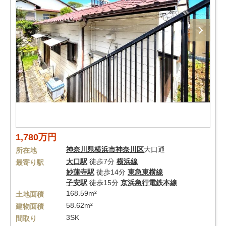
1,780万円
神奈川県
横浜市神奈川区
大口通
所在地
大口駅
徒歩7分
横浜線
最寄り駅
妙蓮寺駅
徒歩14分
東急東横線
子安駅
徒歩15分
京浜急行電鉄本線
168.59m²
土地面積
58.62m²
建物面積
3SK
間取り