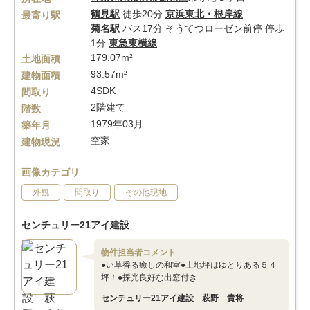
鶴見駅
徒歩20分
京浜東北・根岸線
最寄り駅
菊名駅
バス17分 そうてつローゼン前停 停歩
1分
東急東横線
179.07m²
土地面積
93.57m²
建物面積
4SDK
間取り
2階建て
階数
1979年03月
築年月
空家
建物現況
画像カテゴリ
外観
間取り
その他現地
センチュリー21アイ建設
物件担当者コメント
●い草香る癒しの和室●土地坪はゆとりある５４
坪！●採光良好な出窓付き
センチュリー21アイ建設 萩野 貴将