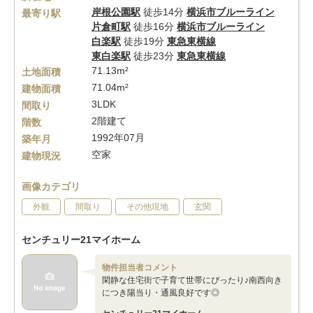
岸根公園駅
徒歩14分
横浜市ブルーライン
最寄り駅
片倉町駅
徒歩16分
横浜市ブルーライン
白楽駅
徒歩19分
東急東横線
東白楽駅
徒歩23分
東急東横線
71.13m²
土地面積
71.04m²
建物面積
3LDK
間取り
2階建て
階数
1992年07月
築年月
空家
建物現況
画像カテゴリ
外観
間取り
その他現地
玄関
センチュリー21マイホーム
物件担当者コメント
閑静な住宅街で子育て世帯にぴったり♪南西向き
につき陽当り・通風良好です◎