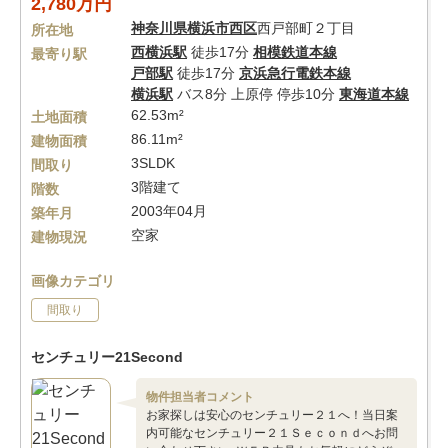
2,780万円
神奈川県
横浜市西区
西戸部町２丁目
所在地
西横浜駅
徒歩17分
相模鉄道本線
最寄り駅
戸部駅
徒歩17分
京浜急行電鉄本線
横浜駅
バス8分 上原停 停歩10分
東海道本線
62.53m²
土地面積
86.11m²
建物面積
3SLDK
間取り
3階建て
階数
2003年04月
築年月
空家
建物現況
画像カテゴリ
間取り
センチュリー21Second
物件担当者コメント
お家探しは安心のセンチュリー２１へ！当日案
内可能なセンチュリー２１Ｓｅｃｏｎｄへお問