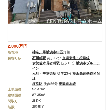
2,800万円
神奈川県
横浜市中区
打越
所在地
石川町駅
徒歩12分
京浜東北・根岸線
最寄り駅
伊勢佐木長者町駅
徒歩13分
横浜市ブルーラ
イン
元町・中華街駅
徒歩23分
横浜高速鉄道ＭＭ
線
横浜駅
徒歩56分
東海道本線
52.37m²
土地面積
87.35m²
建物面積
3LDK
間取り
3階建て
階数