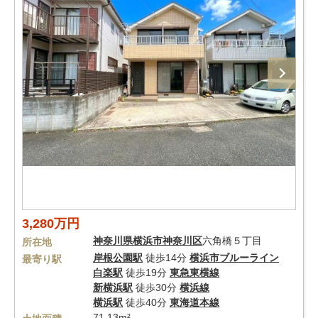
3,280万円
神奈川県
横浜市神奈川区
六角橋５丁目
所在地
岸根公園駅
徒歩14分
横浜市ブルーライン
最寄り駅
白楽駅
徒歩19分
東急東横線
新横浜駅
徒歩30分
横浜線
横浜駅
徒歩40分
東海道本線
71.13m²