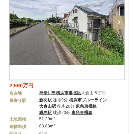
2,590万円
神奈川県
横浜市港北区
大倉山６丁目
所在地
新羽駅
徒歩9分
横浜市ブルーライン
最寄り駅
大倉山駅
徒歩20分
東急東横線
綱島駅
徒歩20分
東急東横線
51.29m²
土地面積
83.83m²
建物面積
4DK
間取り