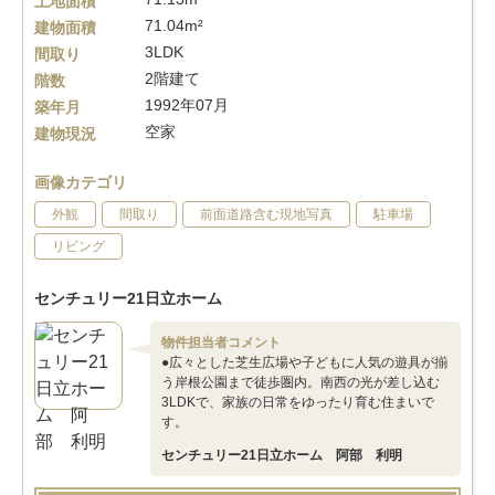
土地面積
71.04m²
建物面積
3LDK
間取り
2階建て
階数
1992年07月
築年月
空家
建物現況
画像カテゴリ
外観
間取り
前面道路含む現地写真
駐車場
リビング
センチュリー21日立ホーム
物件担当者コメント
●広々とした芝生広場や子どもに人気の遊具が揃
う岸根公園まで徒歩圏内。南西の光が差し込む
3LDKで、家族の日常をゆったり育む住まいで
す。
センチュリー21日立ホーム 阿部 利明