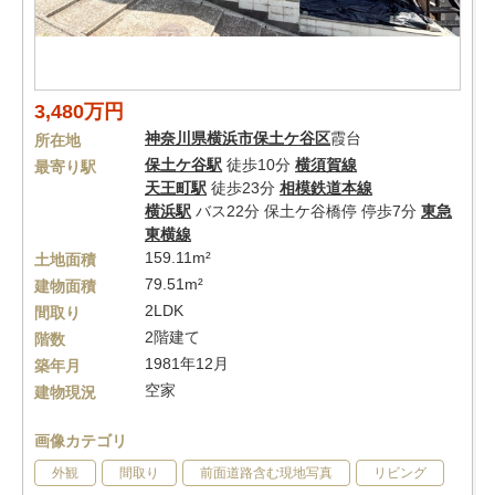
3,480万円
神奈川県
横浜市保土ケ谷区
霞台
所在地
保土ケ谷駅
徒歩10分
横須賀線
最寄り駅
天王町駅
徒歩23分
相模鉄道本線
横浜駅
バス22分 保土ケ谷橋停 停歩7分
東急
東横線
159.11m²
土地面積
79.51m²
建物面積
2LDK
間取り
2階建て
階数
1981年12月
築年月
空家
建物現況
画像カテゴリ
外観
間取り
前面道路含む現地写真
リビング