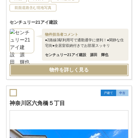
前面道路含む現地写真
センチュリー21アイ建設
物件担当者コメント
●2路線3駅利用可で通勤通学に便利！●閑静な住
宅街●全居室収納付きでお部屋スッキリ
センチュリー21アイ建設 源田 輝也
物件を詳しく見る
戸建て
中古
神奈川区六角橋５丁目