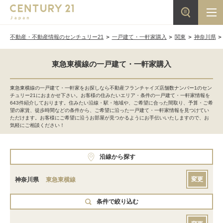
不動産・不動産情報のセンチュリー21
一戸建て・一軒家購入
関東
神奈川県
東急東横線の一戸建て・一軒家購入
東急東横線の一戸建て・一軒家をお探しなら不動産フランチャイズ店舗数ナンバー1のセン
チュリー21におまかせ下さい。お客様の住みたいエリア・条件の一戸建て・一軒家情報を
643件紹介しております。住みたい沿線・駅・地域や、ご希望に合った間取り、予算・ご希
望の家賃、徒歩時間などの条件から、ご希望に沿った一戸建て・一軒家情報を見つけてい
ただけます。お客様にご希望に沿うお部屋が見つかるようにお手伝いいたしますので、お
気軽にご相談ください！
沿線から探す
変更
神奈川県
東急東横線
条件で絞り込む