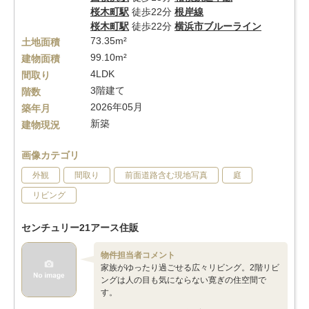
桜木町駅
徒歩22分
根岸線
桜木町駅
徒歩22分
横浜市ブルーライン
73.35m²
土地面積
99.10m²
建物面積
4LDK
間取り
3階建て
階数
2026年05月
築年月
新築
建物現況
画像カテゴリ
外観
間取り
前面道路含む現地写真
庭
リビング
センチュリー21アース住販
物件担当者コメント
家族がゆったり過ごせる広々リビング。2階リビ
ングは人の目も気にならない寛ぎの住空間で
す。