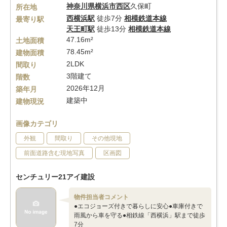
神奈川県
横浜市西区
久保町
所在地
西横浜駅
徒歩7分
相模鉄道本線
最寄り駅
天王町駅
徒歩13分
相模鉄道本線
47.16m²
土地面積
78.45m²
建物面積
2LDK
間取り
3階建て
階数
2026年12月
築年月
建築中
建物現況
画像カテゴリ
外観
間取り
その他現地
前面道路含む現地写真
区画図
センチュリー21アイ建設
物件担当者コメント
●エコジョーズ付きで暮らしに安心●車庫付きで
雨風から車を守る●相鉄線「西横浜」駅まで徒歩
7分