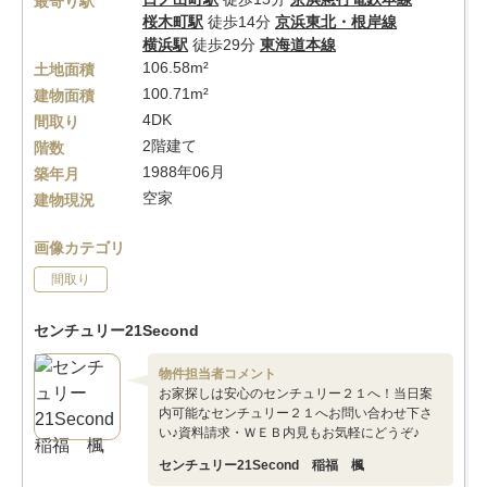
最寄り駅
桜木町駅
徒歩14分
京浜東北・根岸線
横浜駅
徒歩29分
東海道本線
106.58m²
土地面積
100.71m²
建物面積
4DK
間取り
2階建て
階数
1988年06月
築年月
空家
建物現況
画像カテゴリ
間取り
センチュリー21Second
物件担当者コメント
お家探しは安心のセンチュリー２１へ！当日案
内可能なセンチュリー２１へお問い合わせ下さ
い♪資料請求・ＷＥＢ内見もお気軽にどうぞ♪
センチュリー21Second 稲福 楓