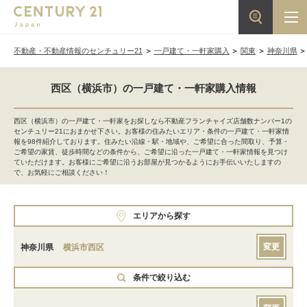
不動産・不動産情報のセンチュリー21
一戸建て・一軒家購入
関東
神奈川県
西区（横浜市）の一戸建て・一軒家購入情報
西区（横浜市）の一戸建て・一軒家をお探しなら不動産フランチャイズ店舗数ナンバー1の
センチュリー21におまかせ下さい。お客様の住みたいエリア・条件の一戸建て・一軒家情
報を98件紹介しております。住みたい沿線・駅・地域や、ご希望に合った間取り、予算・
ご希望の家賃、徒歩時間などの条件から、ご希望に沿った一戸建て・一軒家情報を見つけ
ていただけます。お客様にご希望に沿うお部屋が見つかるようにお手伝いいたしますの
で、お気軽にご相談ください！
エリアから探す
変更
神奈川県
横浜市西区
条件で絞り込む