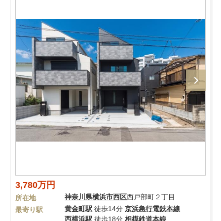
3,780万円
神奈川県
横浜市西区
西戸部町２丁目
所在地
黄金町駅
徒歩14分
京浜急行電鉄本線
最寄り駅
西横浜駅
徒歩18分
相模鉄道本線