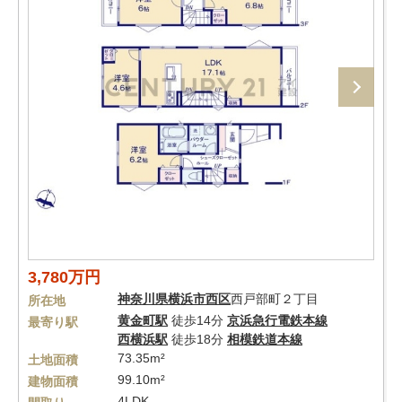
3,780万円
神奈川県
横浜市西区
西戸部町２丁目
所在地
黄金町駅
徒歩14分
京浜急行電鉄本線
最寄り駅
西横浜駅
徒歩18分
相模鉄道本線
73.35m²
土地面積
99.10m²
建物面積
4LDK