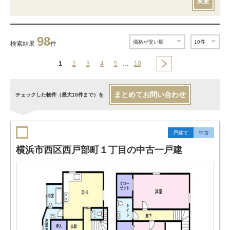
変更
98
検索結果
件
1
2
3
4
5
…
10
まとめてお問い合わせ
チェックした物件（最大10件まで）を
戸建て
中古
横浜市西区西戸部町１丁目の中古一戸建