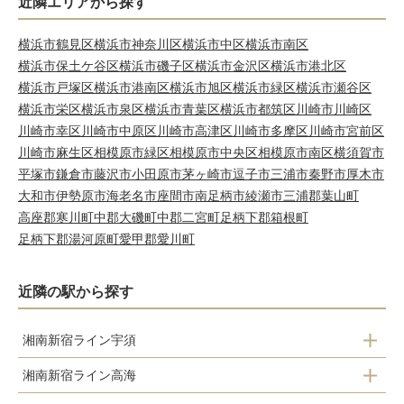
近隣エリアから探す
横浜市鶴見区
横浜市神奈川区
横浜市中区
横浜市南区
横浜市保土ケ谷区
横浜市磯子区
横浜市金沢区
横浜市港北区
横浜市戸塚区
横浜市港南区
横浜市旭区
横浜市緑区
横浜市瀬谷区
横浜市栄区
横浜市泉区
横浜市青葉区
横浜市都筑区
川崎市川崎区
川崎市幸区
川崎市中原区
川崎市高津区
川崎市多摩区
川崎市宮前区
川崎市麻生区
相模原市緑区
相模原市中央区
相模原市南区
横須賀市
平塚市
鎌倉市
藤沢市
小田原市
茅ヶ崎市
逗子市
三浦市
秦野市
厚木市
大和市
伊勢原市
海老名市
座間市
南足柄市
綾瀬市
三浦郡葉山町
高座郡寒川町
中郡大磯町
中郡二宮町
足柄下郡箱根町
足柄下郡湯河原町
愛甲郡愛川町
近隣の駅から探す
湘南新宿ライン宇須
湘南新宿ライン高海
横浜駅