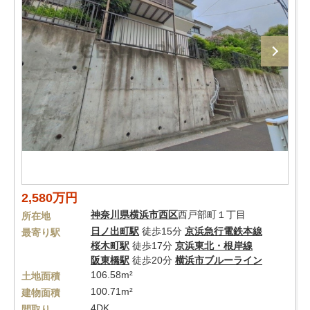
2,580万円
神奈川県
横浜市西区
西戸部町１丁目
所在地
日ノ出町駅
徒歩15分
京浜急行電鉄本線
最寄り駅
桜木町駅
徒歩17分
京浜東北・根岸線
阪東橋駅
徒歩20分
横浜市ブルーライン
106.58m²
土地面積
100.71m²
建物面積
4DK
間取り