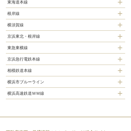
東海道本線
横浜駅
根岸線
横浜駅
横須賀線
横浜駅
京浜東北・根岸線
横浜駅
東急東横線
横浜駅
京浜急行電鉄本線
横浜駅
相模鉄道本線
横浜駅
横浜市ブルーライン
横浜駅
戸部駅
横浜高速鉄道ＭＭ線
横浜駅
平沼橋駅
横浜駅
高島町駅
西横浜駅
新高島駅
みなとみらい駅