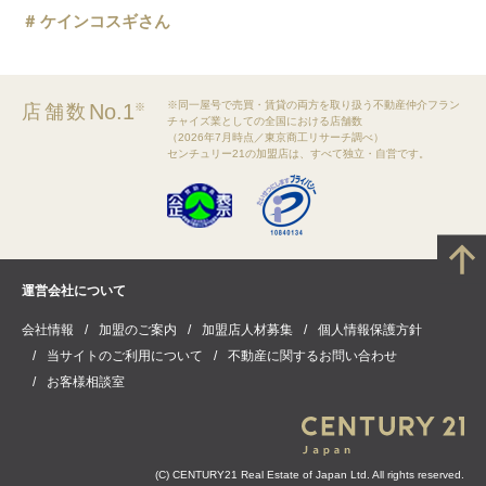
ケインコスギさん
※同一屋号で売買・賃貸の両方を取り扱う不動産仲介フラン
No.1
店舗数
※
チャイズ業としての全国における店舗数
（2026年7月時点／東京商工リサーチ調べ）
センチュリー21の加盟店は、すべて独立・自営です。
運営会社について
会社情報
加盟のご案内
加盟店人材募集
個人情報保護方針
当サイトのご利用について
不動産に関するお問い合わせ
お客様相談室
(C) CENTURY21 Real Estate of Japan Ltd. All rights reserved.