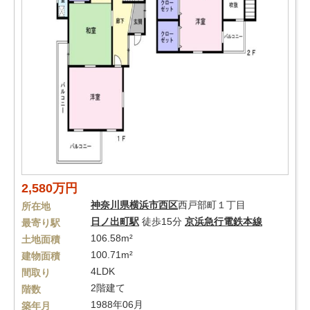
2,580万円
神奈川県
横浜市西区
西戸部町１丁目
所在地
日ノ出町駅
徒歩15分
京浜急行電鉄本線
最寄り駅
106.58m²
土地面積
100.71m²
建物面積
4LDK
間取り
2階建て
階数
1988年06月
築年月