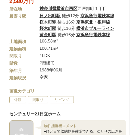
2,580万円
神奈川県
横浜市西区
西戸部町１丁目
所在地
日ノ出町駅
徒歩12分
京浜急行電鉄本線
最寄り駅
桜木町駅
徒歩16分
京浜東北・根岸線
桜木町駅
徒歩16分
横浜市ブルーライン
黄金町駅
徒歩16分
京浜急行電鉄本線
106.58m²
土地面積
100.71m²
建物面積
4LDK
間取り
2階建て
階数
1988年06月
築年月
空家
建物現況
画像カテゴリ
外観
間取り
リビング
センチュリー21日立ホーム
物件担当者コメント
●ひと目で収納物を確認できる、ゆとりの広さを