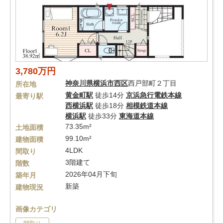
3,780万円
神奈川県
横浜市西区
西戸部町２丁目
所在地
黄金町駅
徒歩14分
京浜急行電鉄本線
最寄り駅
西横浜駅
徒歩18分
相模鉄道本線
横浜駅
徒歩33分
東海道本線
73.35m²
土地面積
99.10m²
建物面積
4LDK
間取り
3階建て
階数
2026年04月下旬
築年月
新築
建物現況
画像カテゴリ