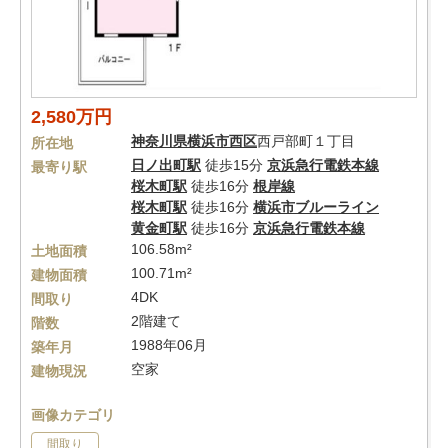
2,580万円
神奈川県
横浜市西区
西戸部町１丁目
所在地
日ノ出町駅
徒歩15分
京浜急行電鉄本線
最寄り駅
桜木町駅
徒歩16分
根岸線
桜木町駅
徒歩16分
横浜市ブルーライン
黄金町駅
徒歩16分
京浜急行電鉄本線
106.58m²
土地面積
100.71m²
建物面積
4DK
間取り
2階建て
階数
1988年06月
築年月
空家
建物現況
画像カテゴリ
間取り