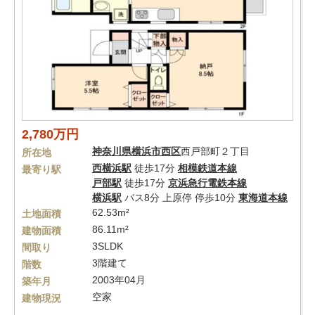
2,780万円
神奈川県
横浜市西区
西戸部町２丁目
所在地
西横浜駅
徒歩17分
相模鉄道本線
最寄り駅
戸部駅
徒歩17分
京浜急行電鉄本線
横浜駅
バス8分 上原停 停歩10分
東海道本線
62.53m²
土地面積
86.11m²
建物面積
3SLDK
間取り
3階建て
階数
2003年04月
築年月
空家
建物現況