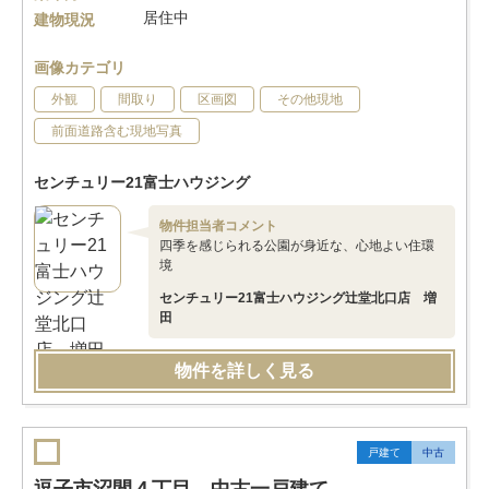
居住中
建物現況
画像カテゴリ
外観
間取り
区画図
その他現地
前面道路含む現地写真
センチュリー21富士ハウジング
物件担当者コメント
四季を感じられる公園が身近な、心地よい住環
境
センチュリー21富士ハウジング辻堂北口店 増
田
物件を詳しく見る
戸建て
中古