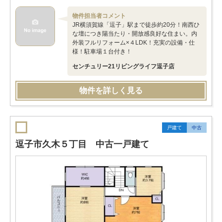
物件担当者コメント
JR横須賀線「逗子」駅まで徒歩約20分！南西ひ
な壇につき陽当たり・開放感良好な住まい。内
外装フルリフォーム×４LDK！充実の設備・仕
様！駐車場１台付き！
センチュリー21リビングライフ逗子店
物件を詳しく見る
戸建て
中古
逗子市久木５丁目 中古一戸建て