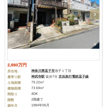
2,880万円
神奈川県
逗子市
池子１丁目
所在地
神武寺駅
徒歩7分
京浜急行電鉄逗子線
最寄り駅
79.22m²
土地面積
73.69m²
建物面積
4DK
間取り
2階建て
階数
1984年06月
築年月