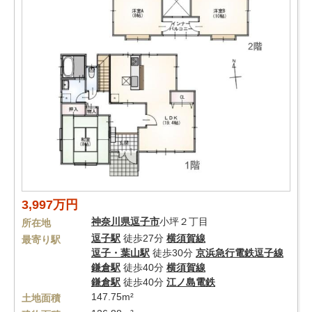
3,997万円
神奈川県
逗子市
小坪２丁目
所在地
逗子駅
徒歩27分
横須賀線
最寄り駅
逗子・葉山駅
徒歩30分
京浜急行電鉄逗子線
鎌倉駅
徒歩40分
横須賀線
鎌倉駅
徒歩40分
江ノ島電鉄
147.75m²
土地面積