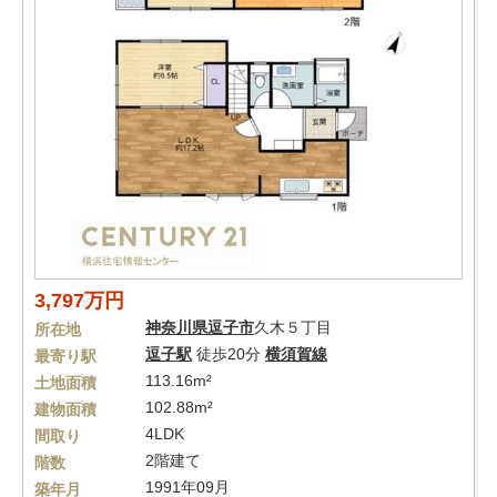
3,797万円
神奈川県
逗子市
久木５丁目
所在地
逗子駅
徒歩20分
横須賀線
最寄り駅
113.16m²
土地面積
102.88m²
建物面積
4LDK
間取り
2階建て
階数
1991年09月
築年月