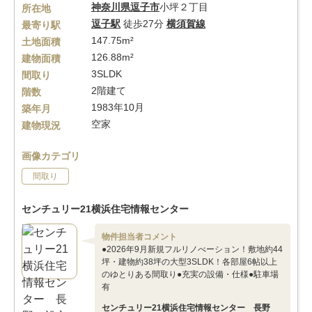
神奈川県
逗子市
小坪２丁目
所在地
逗子駅
徒歩27分
横須賀線
最寄り駅
147.75m²
土地面積
126.88m²
建物面積
3SLDK
間取り
2階建て
階数
1983年10月
築年月
空家
建物現況
画像カテゴリ
間取り
センチュリー21横浜住宅情報センター
物件担当者コメント
●2026年9月新規フルリノべーション！敷地約44
坪・建物約38坪の大型3SLDK！各部屋6帖以上
のゆとりある間取り●充実の設備・仕様●駐車場
有
センチュリー21横浜住宅情報センター 長野