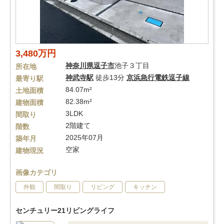
3,480万円
神奈川県
逗子市
池子３丁目
所在地
神武寺駅
徒歩13分
京浜急行電鉄逗子線
最寄り駅
84.07m²
土地面積
82.38m²
建物面積
3LDK
間取り
2階建て
階数
2025年07月
築年月
空家
建物現況
画像カテゴリ
外観
間取り
リビング
キッチン
センチュリー21リビングライフ