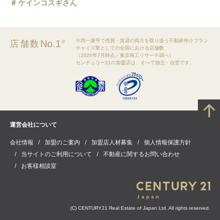
ケインコスギさん
※同一屋号で売買・賃貸の両方を取り扱う不動産仲介フラン
No.1
店舗数
※
チャイズ業としての全国における店舗数
（2026年7月時点／東京商工リサーチ調べ）
センチュリー21の加盟店は、すべて独立・自営です。
運営会社について
会社情報
加盟のご案内
加盟店人材募集
個人情報保護方針
当サイトのご利用について
不動産に関するお問い合わせ
お客様相談室
(C) CENTURY21 Real Estate of Japan Ltd. All rights reserved.