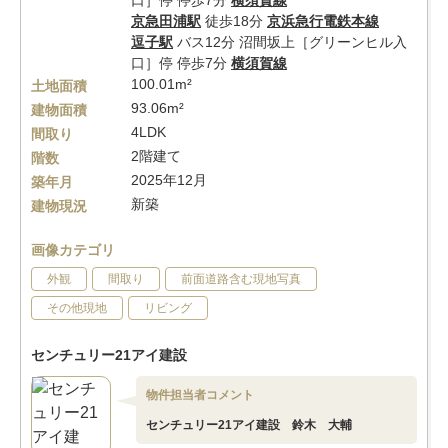
口］停 停歩7分
横須賀線
京急田浦駅
徒歩18分
京浜急行電鉄本線
逗子駅
バス12分 沼間坂上［グリーンヒル入
口］停 停歩7分
横須賀線
100.01m²
土地面積
93.06m²
建物面積
4LDK
間取り
2階建て
階数
2025年12月
築年月
新築
建物現況
画像カテゴリ
外観
間取り
前面道路含む現地写真
その他現地
リビング
センチュリー21アイ建設
物件担当者コメント
センチュリー21アイ建設 鈴木 大輔