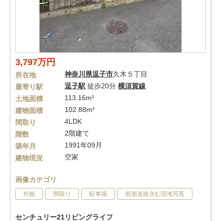
3,797万円
神奈川県
逗子市
久木５丁目
所在地
逗子駅
徒歩20分
横須賀線
最寄り駅
113.16m²
土地面積
102.88m²
建物面積
4LDK
間取り
2階建て
階数
1991年09月
築年月
空家
建物現況
画像カテゴリ
外観
間取り
駐車場
前面道路含む現地写真
センチュリー21リビングライフ