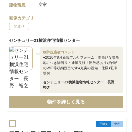
空家
建物現況
画像カテゴリ
間取り
センチュリー21横浜住宅情報センター
物件担当者コメント
●2026年8月新規フルリフォーム！南西ひな壇角
地につき陽当り・通風良好！開放感あり♪約4帖
のWIC等収納豊富です●充実の設備・仕様●駐車
場付
センチュリー21横浜住宅情報センター 長野
裕之
物件を詳しく見る
戸建て
中古