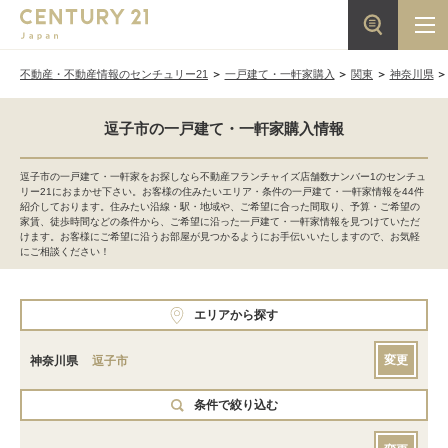
不動産・不動産情報のセンチュリー21
一戸建て・一軒家購入
関東
神奈川県
逗子市の一戸建て・一軒家購入情報
逗子市の一戸建て・一軒家をお探しなら不動産フランチャイズ店舗数ナンバー1のセンチュ
リー21におまかせ下さい。お客様の住みたいエリア・条件の一戸建て・一軒家情報を44件
紹介しております。住みたい沿線・駅・地域や、ご希望に合った間取り、予算・ご希望の
家賃、徒歩時間などの条件から、ご希望に沿った一戸建て・一軒家情報を見つけていただ
けます。お客様にご希望に沿うお部屋が見つかるようにお手伝いいたしますので、お気軽
にご相談ください！
エリアから探す
変更
神奈川県
逗子市
条件で絞り込む