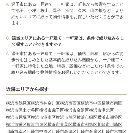
A.
逗子市にある一戸建て・一軒家は、町名から検索をすること
で池子、小坪、桜山、逗子、沼間、久木、山の根など、より
細かいエリアに絞って物件情報をお探しいただくことができ
ます。
Q.
該当エリアにある一戸建て・一軒家は、条件で絞り込みをし
て探すことができますか？
A.
逗子市にある一戸建て・一軒家は、価格、面積、駅からの徒
歩分をはじめとした基本的な絞り込み機能から、一戸建て・
一軒家に特化した立地、特徴、設備などのこだわり条件での
絞り込み機能で物件情報をお探しいただくことができます。
近隣エリアから探す
横浜市鶴見区
横浜市神奈川区
横浜市西区
横浜市中区
横浜市南区
横浜市保土ケ谷区
横浜市磯子区
横浜市金沢区
横浜市港北区
横浜市戸塚区
横浜市港南区
横浜市旭区
横浜市緑区
横浜市瀬谷区
横浜市栄区
横浜市泉区
横浜市青葉区
横浜市都筑区
川崎市川崎区
川崎市幸区
川崎市中原区
川崎市高津区
川崎市多摩区
川崎市宮前区