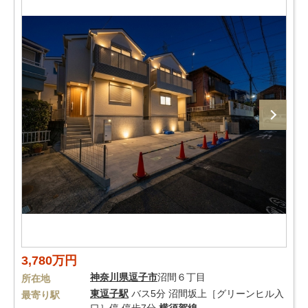
3,780万円
神奈川県
逗子市
沼間６丁目
所在地
東逗子駅
バス5分 沼間坂上［グリーンヒル入
最寄り駅