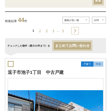
変更
44
検索結果
件
1
2
3
4
…
5
まとめてお問い合わせ
チェックした物件（最大10件まで）を
戸建て
中古
逗子市池子1丁目 中古戸建