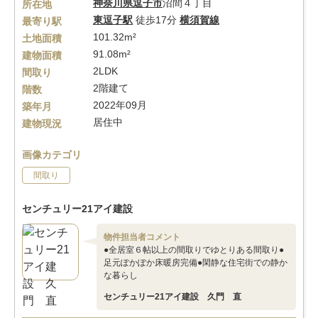
神奈川県
逗子市
沼間４丁目
所在地
東逗子駅
徒歩17分
横須賀線
最寄り駅
101.32m²
土地面積
91.08m²
建物面積
2LDK
間取り
2階建て
階数
2022年09月
築年月
居住中
建物現況
画像カテゴリ
間取り
センチュリー21アイ建設
物件担当者コメント
●全居室６帖以上の間取りでゆとりある間取り●
足元ぽかぽか床暖房完備●閑静な住宅街での静か
な暮らし
センチュリー21アイ建設 久門 直