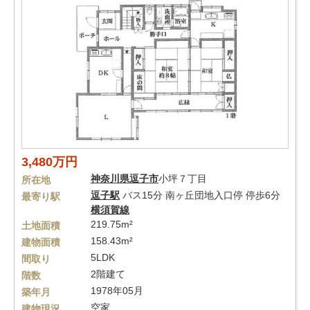
3,480万円
神奈川県
逗子市
小坪７丁目
所在地
逗子駅
バス15分 南ヶ丘団地入口停 停歩6分
最寄り駅
横須賀線
219.75m²
土地面積
158.43m²
建物面積
5LDK
間取り
2階建て
階数
1978年05月
築年月
空家
建物現況