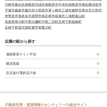
川崎市麻生区
相模原市緑区
相模原市中央区
相模原市南区
横須賀市
平塚市
鎌倉市
藤沢市
小田原市
茅ヶ崎市
三浦市
秦野市
厚木市
大和市
伊勢原市
海老名市
座間市
南足柄市
綾瀬市
三浦郡葉山町
高座郡寒川町
中郡大磯町
中郡二宮町
足柄下郡箱根町
足柄下郡湯河原町
愛甲郡愛川町
近隣の駅から探す
湘南新宿ライン宇須
横須賀線
逗子駅
京浜急行電鉄逗子線
逗子駅
神武寺駅
東逗子駅
逗子・葉山駅
不動産売買・賃貸情報のセンチュリー21総合サイト