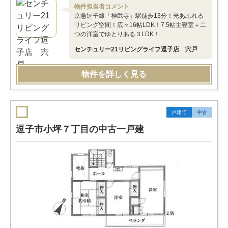
物件担当者コメント
京急逗子線「神武寺」駅徒歩13分！光あふれる
リビング空間！広々16帖LDK！7.5帖主寝室＋二
つの洋室でゆとりある３LDK！
センチュリー21リビングライフ逗子店 宍戸
物件を詳しく見る
戸建て
中古
逗子市小坪７丁目の中古一戸建