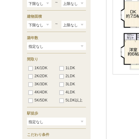
宮沢
（51）
～
建物面積
～
築年数
間取り
1K/1DK
1LDK
2K/2DK
2LDK
3K/3DK
3LDK
4K/4DK
4LDK
5K/5DK
5LDK以上
駅徒歩
こだわり条件