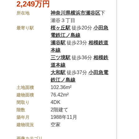
2,249万円
神奈川県
横浜市瀬谷区
下
所在地
瀬谷３丁目
桜ヶ丘駅
徒歩20分
小田急
最寄り駅
電鉄江ノ島線
瀬谷駅
徒歩23分
相模鉄道
本線
三ツ境駅
徒歩36分
相模鉄
道本線
大和駅
徒歩37分
小田急電
鉄江ノ島線
102.36m²
土地面積
76.42m²
建物面積
4DK
間取り
2階建て
階数
1988年11月
築年月
空家
建物現況
画像カテゴリ