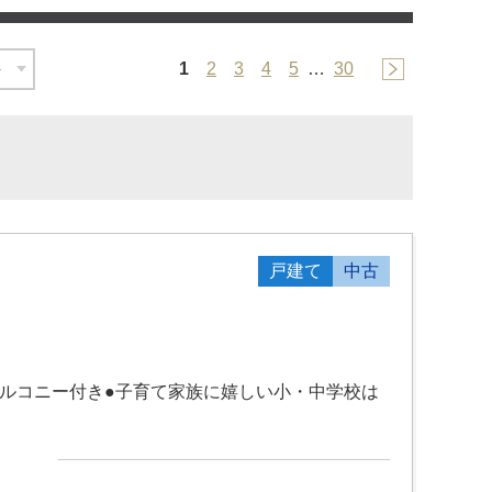
1
2
3
4
5
…
30
戸建て
中古
バルコニー付き●子育て家族に嬉しい小・中学校は