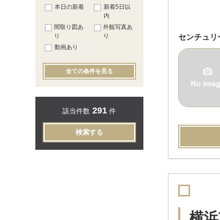
本日の新着
新着5日以
内
間取り図あ
外観写真あ
り
り
センチュリ
動画あり
全ての条件を見る
291
該当件数
件
検索する
横浜