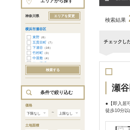
エリアから探す
神奈川県
エリアを変更
検索結果
横浜市瀬谷区
東野
（6）
チェックし
五貫目町
（7）
下瀬谷
（16）
竹村町
（3）
中屋敷
（4）
二ツ橋町
（8）
本郷
（7）
検索する
三ツ境
（3）
南瀬谷
（16）
南台
（10）
瀬谷
北新
（73）
条件で絞り込む
橋戸
（13）
瀬谷
（15）
●【即入居
相沢
価格
（6）
徒歩10分以
東野台
（11）
～
阿久和東
（15）
阿久和西
（21）
土地面積
阿久和南
（6）