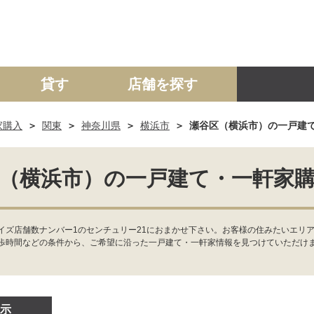
貸す
店舗を探す
家購入
関東
神奈川県
横浜市
瀬谷区（横浜市）の一戸建
建て
マンション
土地
事業投資用
（横浜市）の一戸建て・一軒家
ズ店舗数ナンバー1のセンチュリー21におまかせ下さい。お客様の住みたいエリア
歩時間などの条件から、ご希望に沿った一戸建て・一軒家情報を見つけていただけ
示