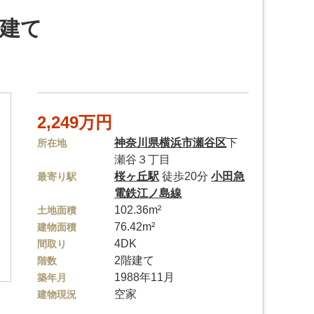
建て
2,249万円
神奈川県
横浜市瀬谷区
下
所在地
瀬谷３丁目
桜ヶ丘駅
徒歩20分
小田急
最寄り駅
電鉄江ノ島線
102.36m²
土地面積
76.42m²
建物面積
4DK
間取り
2階建て
階数
1988年11月
築年月
空家
建物現況