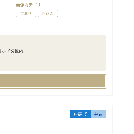
画像カテゴリ
間取り
区画図
歩10分圏内
戸建て
中古