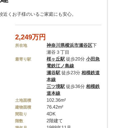
校近くお子様のいるご家庭にも安心。
2,249万円
神奈川県
横浜市瀬谷区
下
所在地
瀬谷３丁目
桜ヶ丘駅
徒歩20分
小田急
最寄り駅
電鉄江ノ島線
瀬谷駅
徒歩23分
相模鉄道
本線
三ツ境駅
徒歩36分
相模鉄
道本線
102.36m²
土地面積
76.42m²
建物面積
4DK
間取り
2階建て
階数
1988年11月
築年月