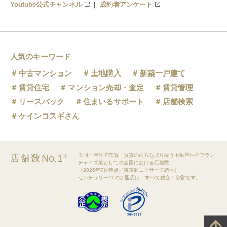
Youtube公式チャンネル
成約者アンケート
人気のキーワード
中古マンション
土地購入
新築一戸建て
賃貸住宅
マンション売却・査定
賃貸管理
リースバック
住まいるサポート
店舗検索
ケインコスギさん
※同一屋号で売買・賃貸の両方を取り扱う不動産仲介フラン
No.1
店舗数
※
チャイズ業としての全国における店舗数
（2026年7月時点／東京商工リサーチ調べ）
センチュリー21の加盟店は、すべて独立・自営です。