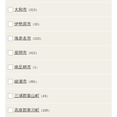
大和市
（313）
伊勢原市
（10）
海老名市
（215）
座間市
（412）
南足柄市
（1）
綾瀬市
（391）
三浦郡葉山町
（24）
高座郡寒川町
（105）