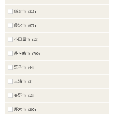
鎌倉市
（313）
藤沢市
（973）
小田原市
（13）
茅ヶ崎市
（700）
逗子市
（44）
三浦市
（3）
秦野市
（13）
厚木市
（200）