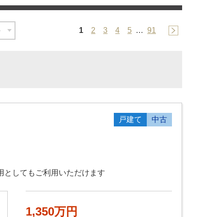
1
2
3
4
5
…
91
戸建て
中古
投資用としてもご利用いただけます
1,350万円