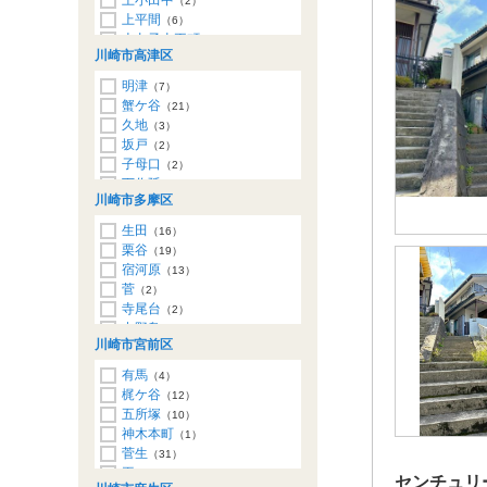
上小田中
（2）
上平間
（6）
上丸子山王町
（1）
川崎市高津区
上丸子天神町
（1）
木月
（2）
明津
（7）
小杉陣屋町
（10）
蟹ケ谷
（21）
西加瀬
（3）
久地
（3）
宮内
（1）
坂戸
（2）
子母口
（2）
下作延
（25）
川崎市多摩区
新作
（9）
千年
（8）
生田
（16）
久末
（6）
栗谷
（19）
二子
（1）
宿河原
（13）
溝口
（13）
菅
（2）
向ケ丘
（3）
寺尾台
（2）
北野川
（7）
中野島
（1）
東野川
（15）
川崎市宮前区
長尾
（4）
西生田
（7）
有馬
（4）
登戸
（1）
梶ケ谷
（12）
登戸新町
（2）
五所塚
（10）
東生田
（2）
神木本町
（1）
東三田
（2）
菅生
（31）
南生田
（43）
平
（29）
センチュリ
長沢
（4）