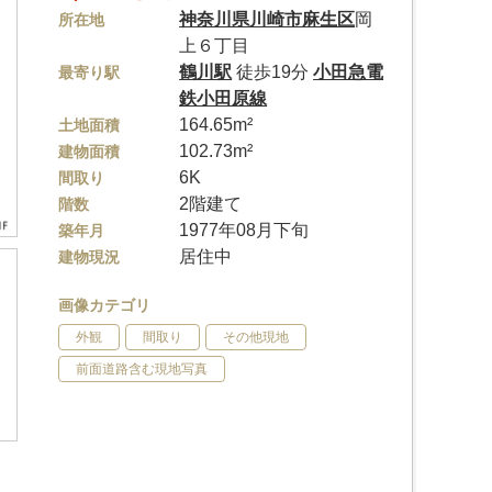
神奈川県
川崎市麻生区
岡
所在地
上６丁目
鶴川駅
徒歩19分
小田急電
最寄り駅
鉄小田原線
164.65m²
土地面積
102.73m²
建物面積
6K
間取り
2階建て
階数
1977年08月下旬
築年月
居住中
建物現況
画像カテゴリ
外観
間取り
その他現地
前面道路含む現地写真