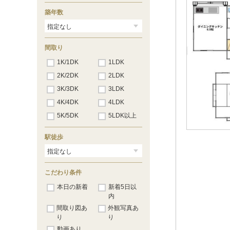
築年数
間取り
1K/1DK
1LDK
2K/2DK
2LDK
3K/3DK
3LDK
4K/4DK
4LDK
5K/5DK
5LDK以上
駅徒歩
こだわり条件
本日の新着
新着5日以
内
間取り図あ
外観写真あ
り
り
動画あり