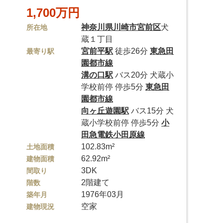
1,700万円
神奈川県
川崎市宮前区
犬
所在地
蔵１丁目
宮前平駅
徒歩26分
東急田
最寄り駅
園都市線
溝の口駅
バス20分 犬蔵小
学校前停 停歩5分
東急田
園都市線
向ヶ丘遊園駅
バス15分 犬
蔵小学校前停 停歩5分
小
田急電鉄小田原線
102.83m²
土地面積
62.92m²
建物面積
3DK
間取り
2階建て
階数
1976年03月
築年月
空家
建物現況