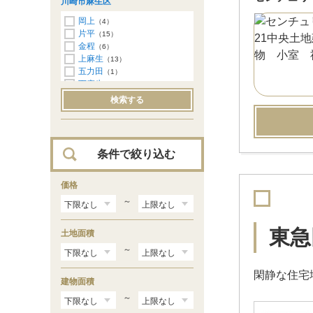
川崎市麻生区
馬絹
（5）
菅城下
（9）
けやき平
（1）
岡上
（4）
菅仙谷
（1）
南平台
（9）
片平
（15）
菅馬場
（3）
犬蔵
（4）
金程
（6）
布田
（1）
初山
（8）
上麻生
（13）
水沢
（30）
五力田
（1）
東有馬
（24）
下麻生
（4）
菅生ケ丘
（1）
高石
（24）
検索する
野川本町
（9）
多摩美
（5）
西野川
（47）
千代ケ丘
（19）
野川台
（3）
早野
（6）
南野川
（39）
東百合丘
（16）
条件で絞り込む
細山
（24）
百合丘
（1）
向原
価格
（7）
王禅寺西
（67）
～
王禅寺東
（26）
東急
土地面積
～
閑静な住宅
建物面積
～