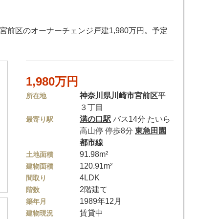
宮前区のオーナーチェンジ戸建1,980万円。予定
1,980万円
神奈川県
川崎市宮前区
平
所在地
３丁目
溝の口駅
バス14分 たいら
最寄り駅
高山停 停歩8分
東急田園
都市線
91.98m²
土地面積
120.91m²
建物面積
4LDK
間取り
2階建て
階数
1989年12月
築年月
賃貸中
建物現況