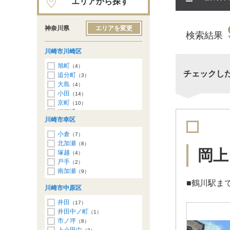
エリアから探す
神奈川県
エリアを変更
検索結果
川崎市川崎区
旭町
（4）
チェックし
追分町
（3）
大島
（4）
小田
（14）
京町
（10）
鋼管通
（2）
川崎市幸区
昭和
（5）
台町
（3）
小倉
（7）
堤根
（2）
北加瀬
（8）
浜町
（1）
岡上
塚越
（4）
東門前
（3）
戸手
（2）
藤崎
（6）
南加瀬
（9）
四谷上町
（8）
■鶴川駅まで
川崎市中原区
井田
（17）
井田中ノ町
（1）
市ノ坪
（8）