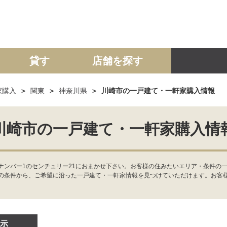
貸す
店舗を探す
家購入
関東
神奈川県
川崎市の一戸建て・一軒家購入情報
建て
マンション
土地
事業投資用
川崎市の一戸建て・一軒家購入情
ンバー1のセンチュリー21におまかせ下さい。お客様の住みたいエリア・条件の一
の条件から、ご希望に沿った一戸建て・一軒家情報を見つけていただけます。お客
示