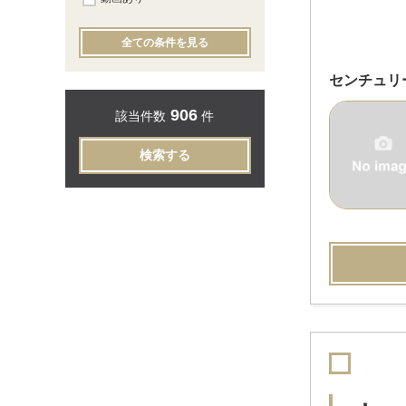
全ての条件を見る
センチュリー2
906
該当件数
件
検索する