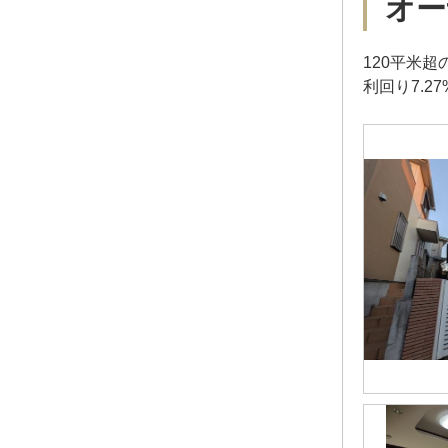
オー
120平米
利回り7.