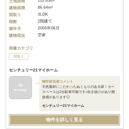
115.83m²
土地面積
86.64m²
建物面積
3LDK
間取り
2階建て
階数
2005年06月
築年月
空家
建物現況
画像カテゴリ
間取り
センチュリー21マイホーム
物件担当者コメント
天然素材にこだわったぬくもりのある家！カー
スペースは2台駐車可能です♪吹き抜けがあり開
放感があります◎
センチュリー21マイホーム
物件を詳しく見る