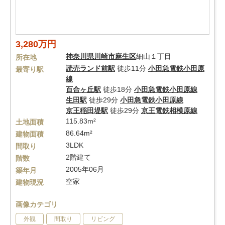
3,280万円
神奈川県
川崎市麻生区
細山１丁目
所在地
読売ランド前駅
徒歩11分
小田急電鉄小田原
最寄り駅
線
百合ヶ丘駅
徒歩18分
小田急電鉄小田原線
生田駅
徒歩29分
小田急電鉄小田原線
京王稲田堤駅
徒歩29分
京王電鉄相模原線
115.83m²
土地面積
86.64m²
建物面積
3LDK
間取り
2階建て
階数
2005年06月
築年月
空家
建物現況
画像カテゴリ
外観
間取り
リビング