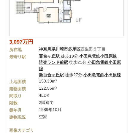
3,097万円
神奈川県
川崎市多摩区
西生田５丁目
所在地
百合ヶ丘駅
徒歩19分
小田急電鉄小田原線
最寄り駅
読売ランド前駅
徒歩21分
小田急電鉄小田原
線
新百合ヶ丘駅
徒歩27分
小田急電鉄小田原線
159.39m²
土地面積
122.55m²
建物面積
4LDK
間取り
2階建て
階数
1989年10月
築年月
空家
建物現況
画像カテゴリ