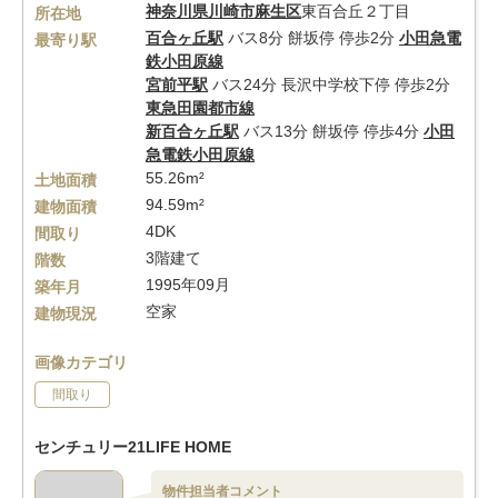
神奈川県
川崎市麻生区
東百合丘２丁目
所在地
百合ヶ丘駅
バス8分 餅坂停 停歩2分
小田急電
最寄り駅
鉄小田原線
宮前平駅
バス24分 長沢中学校下停 停歩2分
東急田園都市線
新百合ヶ丘駅
バス13分 餅坂停 停歩4分
小田
急電鉄小田原線
55.26m²
土地面積
94.59m²
建物面積
4DK
間取り
3階建て
階数
1995年09月
築年月
空家
建物現況
画像カテゴリ
間取り
センチュリー21LIFE HOME
物件担当者コメント