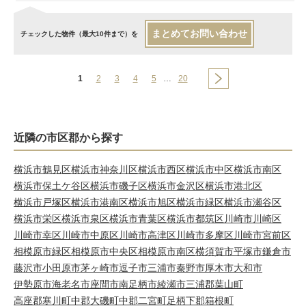
まとめてお問い合わせ
チェックした物件（最大10件まで）を
1
2
3
4
5
…
20
近隣の市区郡から探す
横浜市鶴見区
横浜市神奈川区
横浜市西区
横浜市中区
横浜市南区
横浜市保土ケ谷区
横浜市磯子区
横浜市金沢区
横浜市港北区
横浜市戸塚区
横浜市港南区
横浜市旭区
横浜市緑区
横浜市瀬谷区
横浜市栄区
横浜市泉区
横浜市青葉区
横浜市都筑区
川崎市川崎区
川崎市幸区
川崎市中原区
川崎市高津区
川崎市多摩区
川崎市宮前区
相模原市緑区
相模原市中央区
相模原市南区
横須賀市
平塚市
鎌倉市
藤沢市
小田原市
茅ヶ崎市
逗子市
三浦市
秦野市
厚木市
大和市
伊勢原市
海老名市
座間市
南足柄市
綾瀬市
三浦郡葉山町
高座郡寒川町
中郡大磯町
中郡二宮町
足柄下郡箱根町