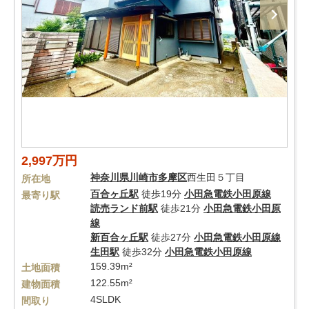
2,997万円
神奈川県
川崎市多摩区
西生田５丁目
所在地
百合ヶ丘駅
徒歩19分
小田急電鉄小田原線
最寄り駅
読売ランド前駅
徒歩21分
小田急電鉄小田原
線
新百合ヶ丘駅
徒歩27分
小田急電鉄小田原線
生田駅
徒歩32分
小田急電鉄小田原線
159.39m²
土地面積
122.55m²
建物面積
4SLDK
間取り