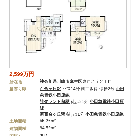
2,599万円
神奈川県
川崎市麻生区
東百合丘２丁目
所在地
百合ヶ丘駅
バス14分 餅井坂停 停歩2分
小田
最寄り駅
急電鉄小田原線
読売ランド前駅
徒歩31分
小田急電鉄小田原
線
新百合ヶ丘駅
徒歩31分
小田急電鉄小田原線
55.26m²
土地面積
94.59m²
建物面積
4DK
間取り