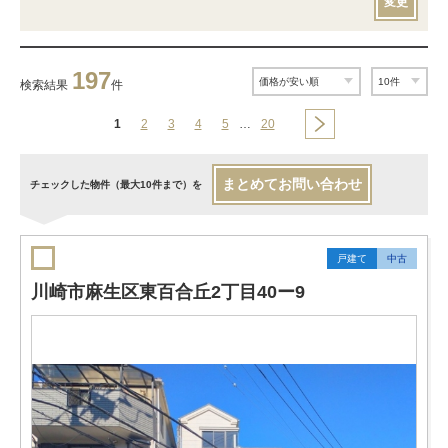
変更
197
検索結果
件
1
2
3
4
5
…
20
まとめてお問い合わせ
チェックした物件（最大10件まで）を
戸建て
中古
川崎市麻生区東百合丘2丁目40ー9