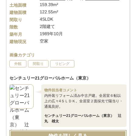
159.39m²
土地面積
122.55m²
建物面積
4SLDK
間取り
2階建て
階数
1989年10月
築年月
空家
建物現況
画像カテゴリ
外観
間取り
リビング
センチュリー21グローバルホーム（東京）
物件担当者コメント
内外装リフォーム済み中古戸建。全居室６帖以
上の広々4ＳＬＤＫ。全居室２面採光で陽当り・
通風良好。
センチュリー21グローバルホーム（東京） 辻
丸 雄太
物件を詳しく見る