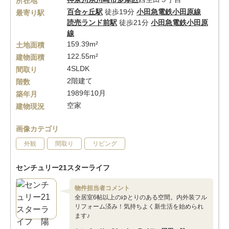
所在地
百合ヶ丘駅
徒歩19分
小田急電鉄小田原線
最寄り駅
読売ランド前駅
徒歩21分
小田急電鉄小田原
線
159.39m²
土地面積
122.55m²
建物面積
4SLDK
間取り
2階建て
階数
1989年10月
築年月
空家
建物現況
画像カテゴリ
外観
間取り
リビング
センチュリー21スターライフ
物件担当者コメント
全居室6帖以上のゆとりのある空間。内外装フル
リフォーム済み！気持ちよく新生活を始められ
ます♪