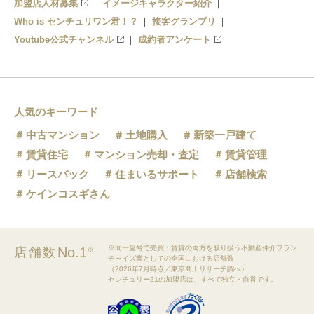
加盟店人材募集
イメージキャラクター紹介
Who is センチュリワン君！？
接客グランプリ
Youtube公式チャンネル
成約者アンケート
人気のキーワード
中古マンション
土地購入
新築一戸建て
賃貸住宅
マンション売却・査定
賃貸管理
リースバック
住まいるサポート
店舗検索
ケインコスギさん
※同一屋号で売買・賃貸の両方を取り扱う不動産仲介フラン
No.1
店舗数
※
チャイズ業としての全国における店舗数
（2026年7月時点／東京商工リサーチ調べ）
センチュリー21の加盟店は、すべて独立・自営です。