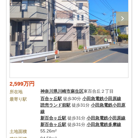
2,599万円
神奈川県
川崎市麻生区
東百合丘２丁目
所在地
百合ヶ丘駅
徒歩30分
小田急電鉄小田原線
最寄り駅
読売ランド前駅
徒歩31分
小田急電鉄小田原
線
新百合ヶ丘駅
徒歩31分
小田急電鉄小田原線
新百合ヶ丘駅
徒歩31分
小田急電鉄多摩線
55.26m²
土地面積