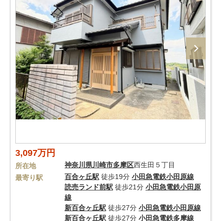
3,097万円
神奈川県
川崎市多摩区
西生田５丁目
所在地
百合ヶ丘駅
徒歩19分
小田急電鉄小田原線
最寄り駅
読売ランド前駅
徒歩21分
小田急電鉄小田原
線
新百合ヶ丘駅
徒歩27分
小田急電鉄小田原線
新百合ヶ丘駅
徒歩27分
小田急電鉄多摩線