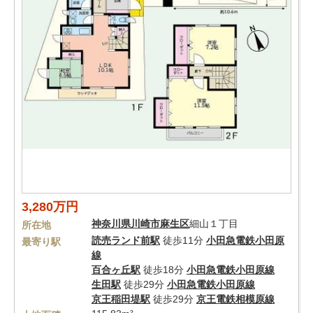
3,280万円
神奈川県
川崎市麻生区
細山１丁目
所在地
読売ランド前駅
徒歩11分
小田急電鉄小田原
最寄り駅
線
百合ヶ丘駅
徒歩18分
小田急電鉄小田原線
生田駅
徒歩29分
小田急電鉄小田原線
京王稲田堤駅
徒歩29分
京王電鉄相模原線