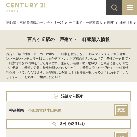
不動産・不動産情報のセンチュリー21
一戸建て・一軒家購入
関東
神奈川県
百合ヶ丘駅の一戸建て・一軒家購入情報
百合ヶ丘駅「神奈川県」の一戸建て・一軒家をお探しなら不動産フランチャイズ店舗数ナ
ンバー1のセンチュリー21におまかせ下さい。お客様の住みたいエリア・条件の一戸建て・
一軒家情報を197件紹介しております。住みたい沿線・駅・地域や、ご希望に合った間取
り、予算・ご希望の家賃、徒歩時間などの条件から、ご希望に沿った一戸建て・一軒家情
報を見つけていただけます。お客様にご希望に沿うお部屋が見つかるようにお手伝いいた
しますので、お気軽にご相談ください！
沿線から探す
変更
神奈川県
小田急電鉄小田原線
条件で絞り込む