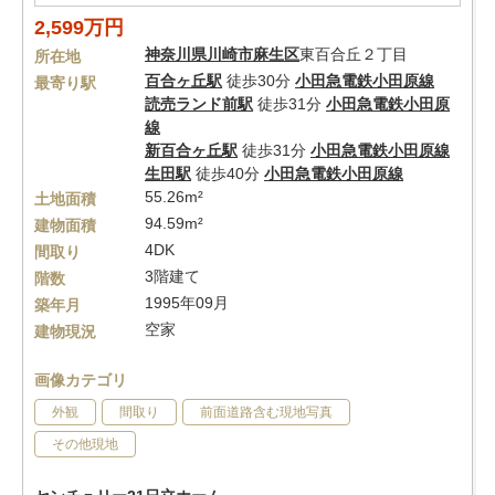
2,599万円
神奈川県
川崎市麻生区
東百合丘２丁目
所在地
百合ヶ丘駅
徒歩30分
小田急電鉄小田原線
最寄り駅
読売ランド前駅
徒歩31分
小田急電鉄小田原
線
新百合ヶ丘駅
徒歩31分
小田急電鉄小田原線
生田駅
徒歩40分
小田急電鉄小田原線
55.26m²
土地面積
94.59m²
建物面積
4DK
間取り
3階建て
階数
1995年09月
築年月
空家
建物現況
画像カテゴリ
外観
間取り
前面道路含む現地写真
その他現地