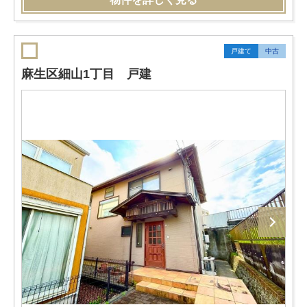
戸建て
中古
麻生区細山1丁目 戸建