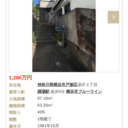
1,280万円
神奈川県
横浜市戸塚区
汲沢３丁目
所在地
踊場駅
徒歩5分
横浜市ブルーライン
最寄り駅
87.19m²
土地面積
63.20m²
建物面積
4DK
間取り
1階建て
階数
1981年10月
築年月