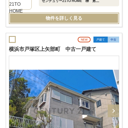
センチュリー21TO HOME 榊 勇二
物件を詳しく見る
NEW
戸建て
中古
横浜市戸塚区上矢部町 中古一戸建て