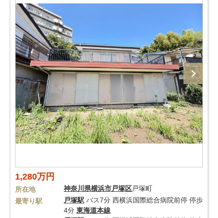
1,280万円
神奈川県
横浜市戸塚区
戸塚町
所在地
戸塚駅
バス7分 西横浜国際総合病院前停 停歩
最寄り駅
4分
東海道本線