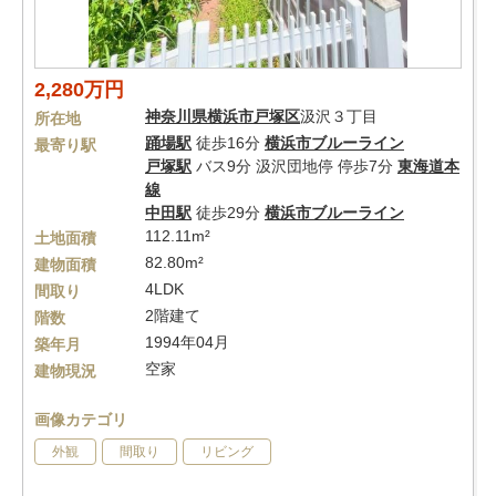
2,280万円
神奈川県
横浜市戸塚区
汲沢３丁目
所在地
踊場駅
徒歩16分
横浜市ブルーライン
最寄り駅
戸塚駅
バス9分 汲沢団地停 停歩7分
東海道本
線
中田駅
徒歩29分
横浜市ブルーライン
112.11m²
土地面積
82.80m²
建物面積
4LDK
間取り
2階建て
階数
1994年04月
築年月
空家
建物現況
画像カテゴリ
外観
間取り
リビング