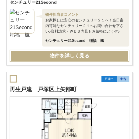
センチュリー21Second
物件担当者コメント
お家探しは安心のセンチュリー２１へ！当日案
内可能なセンチュリー２１へお問い合わせ下さ
い♪資料請求・ＷＥＢ内見もお気軽にどうぞ♪
センチュリー21Second 稲福 楓
物件を詳しく見る
戸建て
中古
再生戸建 戸塚区上矢部町