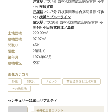
戸塚駅
バス7分 西横浜国際総合病院前停 停歩
4分
横須賀線
戸塚駅
バス7分 西横浜国際総合病院前停 停歩
4分
横浜市ブルーライン
藤沢駅
バス28分 西横浜国際総合病院前停 停
歩4分
小田急電鉄江ノ島線
220.00m²
土地面積
97.97m²
建物面積
4DK
間取り
2階建て
階数
1974年02月
築年月
空家
建物現況
画像カテゴリ
外観
間取り
リビング
前面道路含む現地写真
その他現地
センチュリー21富士リアルティ
物件担当者コメント