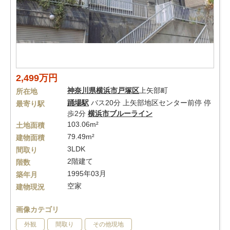
2,499万円
神奈川県
横浜市戸塚区
上矢部町
所在地
踊場駅
バス20分 上矢部地区センター前停 停
最寄り駅
歩2分
横浜市ブルーライン
103.06m²
土地面積
79.49m²
建物面積
3LDK
間取り
2階建て
階数
1995年03月
築年月
空家
建物現況
画像カテゴリ
外観
間取り
その他現地