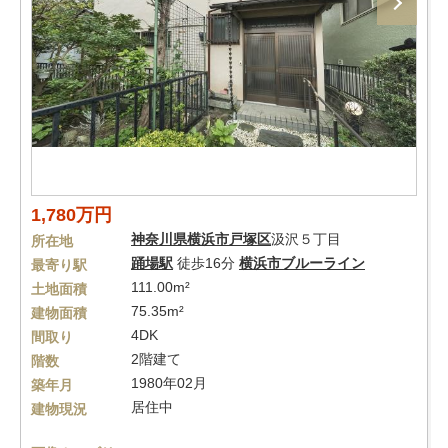
1,780万円
神奈川県
横浜市戸塚区
汲沢５丁目
所在地
踊場駅
徒歩16分
横浜市ブルーライン
最寄り駅
111.00m²
土地面積
75.35m²
建物面積
4DK
間取り
2階建て
階数
1980年02月
築年月
居住中
建物現況