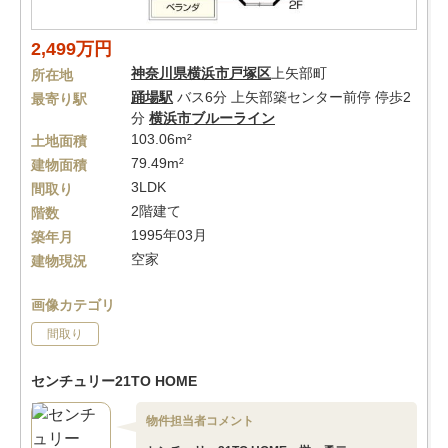
2,499万円
神奈川県
横浜市戸塚区
上矢部町
所在地
踊場駅
バス6分 上矢部築センター前停 停歩2
最寄り駅
分
横浜市ブルーライン
103.06m²
土地面積
79.49m²
建物面積
3LDK
間取り
2階建て
階数
1995年03月
築年月
空家
建物現況
画像カテゴリ
間取り
センチュリー21TO HOME
物件担当者コメント