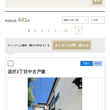
変更
441
検索結果
件
1
2
3
4
5
…
45
まとめてお問い合わせ
チェックした物件（最大10件まで）を
戸建て
中古
汲沢3丁目中古戸建