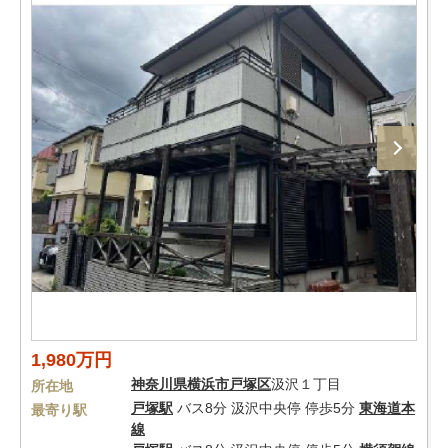
1,980万円
神奈川県
横浜市戸塚区
汲沢１丁目
所在地
戸塚駅
バス8分 汲沢中央停 停歩5分
東海道本
最寄り駅
線