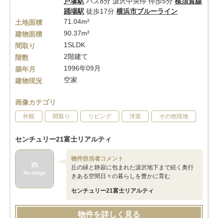
戸塚駅
バス8分 汲沢中央停 停歩5分
横須賀線
踊場駅
徒歩17分
横浜市ブルーライン
71.04m²
土地面積
90.37m²
建物面積
1SLDK
間取り
2階建て
階数
1996年09月
築年月
空家
建物現況
画像カテゴリ
外観
間取り
リビング
洋室
その他現地
センチュリー21富士リアルティ
物件担当者コメント
丘の緑と静寂に包まれた汲沢地下まで続く奥行
きある空間日々の暮らしを豊かに育む
センチュリー21富士リアルティ
物件を詳しく見る