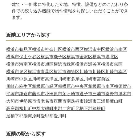
建て・一軒家に特化した立地、特徴、設備などのこだわり条
件での絞り込み機能で物件情報をお探しいただくことができ
ます。
近隣エリアから探す
横浜市鶴見区
横浜市神奈川区
横浜市西区
横浜市中区
横浜市南区
横浜市保土ケ谷区
横浜市磯子区
横浜市金沢区
横浜市港北区
横浜市港南区
横浜市旭区
横浜市緑区
横浜市瀬谷区
横浜市栄区
横浜市泉区
横浜市青葉区
横浜市都筑区
川崎市川崎区
川崎市幸区
川崎市中原区
川崎市高津区
川崎市多摩区
川崎市宮前区
川崎市麻生区
相模原市緑区
相模原市中央区
相模原市南区
横須賀市
平塚市
鎌倉市
藤沢市
小田原市
茅ヶ崎市
逗子市
三浦市
秦野市
厚木市
大和市
伊勢原市
海老名市
座間市
南足柄市
綾瀬市
三浦郡葉山町
高座郡寒川町
中郡大磯町
中郡二宮町
足柄下郡箱根町
足柄下郡湯河原町
愛甲郡愛川町
近隣の駅から探す