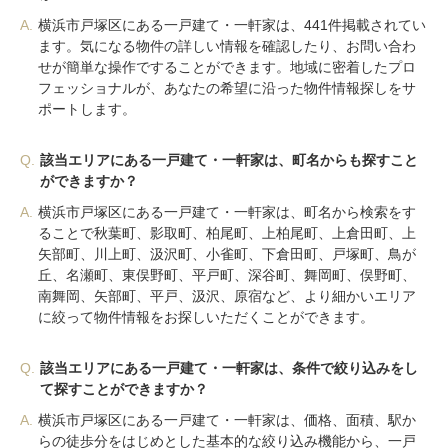
A.
横浜市戸塚区にある一戸建て・一軒家は、441件掲載されてい
ます。気になる物件の詳しい情報を確認したり、お問い合わ
せが簡単な操作ですることができます。地域に密着したプロ
フェッショナルが、あなたの希望に沿った物件情報探しをサ
ポートします。
Q.
該当エリアにある一戸建て・一軒家は、町名からも探すこと
ができますか？
A.
横浜市戸塚区にある一戸建て・一軒家は、町名から検索をす
ることで秋葉町、影取町、柏尾町、上柏尾町、上倉田町、上
矢部町、川上町、汲沢町、小雀町、下倉田町、戸塚町、鳥が
丘、名瀬町、東俣野町、平戸町、深谷町、舞岡町、俣野町、
南舞岡、矢部町、平戸、汲沢、原宿など、より細かいエリア
に絞って物件情報をお探しいただくことができます。
Q.
該当エリアにある一戸建て・一軒家は、条件で絞り込みをし
て探すことができますか？
A.
横浜市戸塚区にある一戸建て・一軒家は、価格、面積、駅か
らの徒歩分をはじめとした基本的な絞り込み機能から、一戸