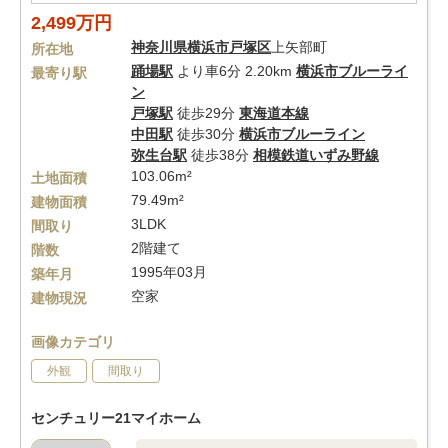
2,499万円
神奈川県
横浜市戸塚区
上矢部町
所在地
踊場駅
より車6分 2.20km
横浜市ブルーライ
最寄り駅
ン
戸塚駅
徒歩29分
東海道本線
中田駅
徒歩30分
横浜市ブルーライン
弥生台駅
徒歩38分
相模鉄道いずみ野線
103.06m²
土地面積
79.49m²
建物面積
3LDK
間取り
2階建て
階数
1995年03月
築年月
空家
建物現況
画像カテゴリ
外観
間取り
センチュリー21マイホーム