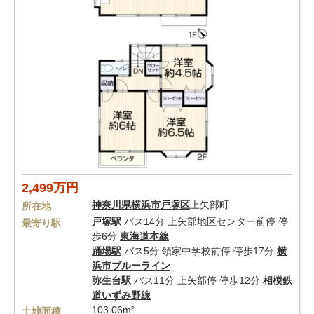
2,499万円
神奈川県
横浜市戸塚区
上矢部町
所在地
戸塚駅
バス14分 上矢部地区センター前停 停
最寄り駅
歩6分
東海道本線
踊場駅
バス5分 領家中学校前停 停歩17分
横
浜市ブルーライン
弥生台駅
バス11分 上矢部停 停歩12分
相模鉄
道いずみ野線
103.06m²
土地面積