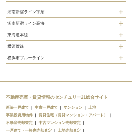
湘南新宿ライン宇須
湘南新宿ライン高海
東戸塚駅
東海道本線
戸塚駅
戸塚駅
横須賀線
戸塚駅
横浜市ブルーライン
東戸塚駅
舞岡駅
戸塚駅
戸塚駅
不動産売買・賃貸情報のセンチュリー21総合サイト
新築一戸建て
中古一戸建て
マンション
土地
事業投資用物件
賃貸住宅（賃貸マンション・アパート）
不動産売却査定
中古マンション売却査定
一戸建て・一軒家売却査定
土地売却査定