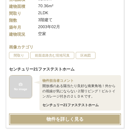
70.36m²
建物面積
2LDK
間取り
3階建て
階数
2003年02月
築年月
空家
建物現況
画像カテゴリ
間取り
前面道路含む現地写真
区画図
センチュリー21ファステストホーム
物件担当者コメント
開放感のある陽当たり良好な南東角地！外から
の視線が気にならない２階リビング！ビルトイ
ンガレージ付きの２ＬＤＫです。
センチュリー21ファステストホーム
物件を詳しく見る