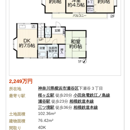
2,249万円
神奈川県
横浜市瀬谷区
下瀬谷３丁目
所在地
桜ヶ丘駅
徒歩20分
小田急電鉄江ノ島線
最寄り駅
瀬谷駅
徒歩23分
相模鉄道本線
三ツ境駅
徒歩36分
相模鉄道本線
102.36m²
土地面積
76.42m²
建物面積
4DK
間取り