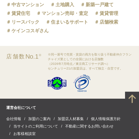
中古マンション
土地購入
新築一戸建て
賃貸住宅
マンション売却・査定
賃貸管理
リースバック
住まいるサポート
店舗検索
ケインコスギさん
※同一屋号で売買・賃貸の両方を取り扱う不動産仲介フラン
No.1
店舗数
※
チャイズ業としての全国における店舗数
（2026年7月時点／東京商工リサーチ調べ）
センチュリー21の加盟店は、すべて独立・自営です。
運営会社について
会社情報
加盟のご案内
加盟店人材募集
個人情報保護方針
当サイトのご利用について
不動産に関するお問い合わせ
お客様相談室