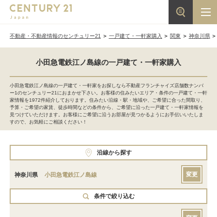
不動産・不動産情報のセンチュリー21
一戸建て・一軒家購入
関東
神奈川県
小田急電鉄江ノ島線の一戸建て・一軒家購入
小田急電鉄江ノ島線の一戸建て・一軒家をお探しなら不動産フランチャイズ店舗数ナンバ
ー1のセンチュリー21におまかせ下さい。お客様の住みたいエリア・条件の一戸建て・一軒
家情報を1972件紹介しております。住みたい沿線・駅・地域や、ご希望に合った間取り、
予算・ご希望の家賃、徒歩時間などの条件から、ご希望に沿った一戸建て・一軒家情報を
見つけていただけます。お客様にご希望に沿うお部屋が見つかるようにお手伝いいたしま
すので、お気軽にご相談ください！
沿線から探す
変更
神奈川県
小田急電鉄江ノ島線
条件で絞り込む