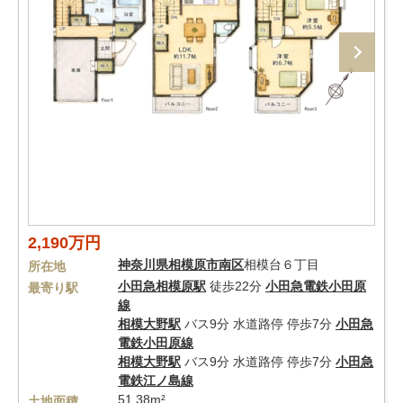
2,190万円
神奈川県
相模原市南区
相模台６丁目
所在地
小田急相模原駅
徒歩22分
小田急電鉄小田原
最寄り駅
線
相模大野駅
バス9分 水道路停 停歩7分
小田急
電鉄小田原線
相模大野駅
バス9分 水道路停 停歩7分
小田急
電鉄江ノ島線
51.38m²
土地面積