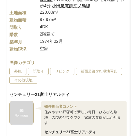
歩4分
小田急電鉄江ノ島線
220.00m²
土地面積
97.97m²
建物面積
4DK
間取り
2階建て
階数
1974年02月
築年月
空家
建物現況
画像カテゴリ
外観
間取り
リビング
前面道路含む現地写真
その他現地
センチュリー21富士リアルティ
物件担当者コメント
住みやすい戸塚町で新しい毎日 ひろびろ敷
地 のびのびワクワク 家族の笑顔が広がりま
す
センチュリー21富士リアルティ