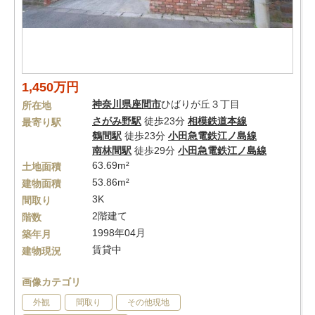
1,450万円
神奈川県
座間市
ひばりが丘３丁目
所在地
さがみ野駅
徒歩23分
相模鉄道本線
最寄り駅
鶴間駅
徒歩23分
小田急電鉄江ノ島線
南林間駅
徒歩29分
小田急電鉄江ノ島線
63.69m²
土地面積
53.86m²
建物面積
3K
間取り
2階建て
階数
1998年04月
築年月
賃貸中
建物現況
画像カテゴリ
外観
間取り
その他現地