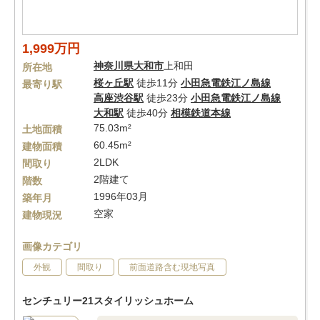
1,999万円
神奈川県
大和市
上和田
所在地
桜ヶ丘駅
徒歩11分
小田急電鉄江ノ島線
最寄り駅
高座渋谷駅
徒歩23分
小田急電鉄江ノ島線
大和駅
徒歩40分
相模鉄道本線
75.03m²
土地面積
60.45m²
建物面積
2LDK
間取り
2階建て
階数
1996年03月
築年月
空家
建物現況
画像カテゴリ
外観
間取り
前面道路含む現地写真
センチュリー21スタイリッシュホーム