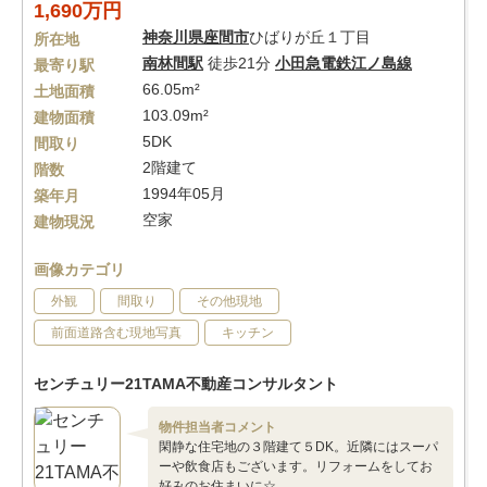
1,690万円
神奈川県
座間市
ひばりが丘１丁目
所在地
南林間駅
徒歩21分
小田急電鉄江ノ島線
最寄り駅
66.05m²
土地面積
103.09m²
建物面積
5DK
間取り
2階建て
階数
1994年05月
築年月
空家
建物現況
画像カテゴリ
外観
間取り
その他現地
前面道路含む現地写真
キッチン
センチュリー21TAMA不動産コンサルタント
物件担当者コメント
閑静な住宅地の３階建て５DK。近隣にはスーパ
ーや飲食店もございます。リフォームをしてお
好みのお住まいに☆