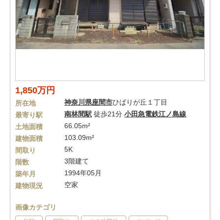
1,850万円
神奈川県
座間市
ひばりが丘１丁目
所在地
南林間駅
徒歩21分
小田急電鉄江ノ島線
最寄り駅
66.05m²
土地面積
103.09m²
建物面積
5K
間取り
3階建て
階数
1994年05月
築年月
空家
建物現況
画像カテゴリ