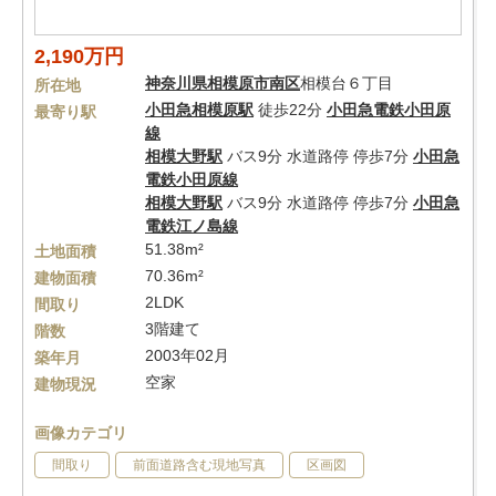
2,190万円
神奈川県
相模原市南区
相模台６丁目
所在地
小田急相模原駅
徒歩22分
小田急電鉄小田原
最寄り駅
線
相模大野駅
バス9分 水道路停 停歩7分
小田急
電鉄小田原線
相模大野駅
バス9分 水道路停 停歩7分
小田急
電鉄江ノ島線
51.38m²
土地面積
70.36m²
建物面積
2LDK
間取り
3階建て
階数
2003年02月
築年月
空家
建物現況
画像カテゴリ
間取り
前面道路含む現地写真
区画図