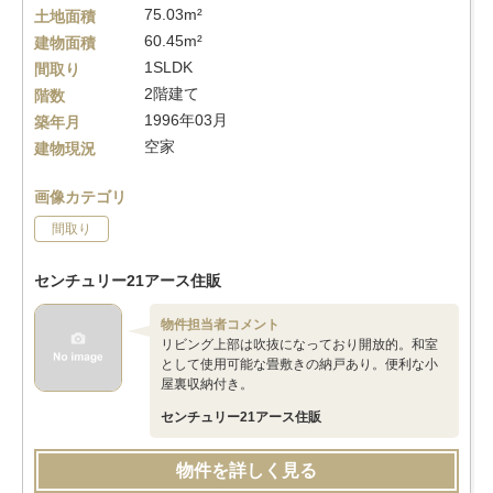
75.03m²
土地面積
60.45m²
建物面積
1SLDK
間取り
2階建て
階数
1996年03月
築年月
空家
建物現況
画像カテゴリ
間取り
センチュリー21アース住販
物件担当者コメント
リビング上部は吹抜になっており開放的。和室
として使用可能な畳敷きの納戸あり。便利な小
屋裏収納付き。
センチュリー21アース住販
物件を詳しく見る