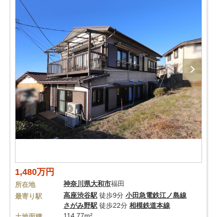
1,480万円
神奈川県
大和市
福田
所在地
高座渋谷駅
徒歩9分
小田急電鉄江ノ島線
最寄り駅
さがみ野駅
徒歩22分
相模鉄道本線
114.77m²
土地面積