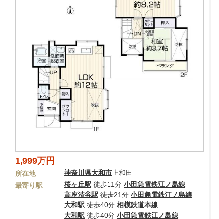
1,999万円
神奈川県
大和市
上和田
所在地
桜ヶ丘駅
徒歩11分
小田急電鉄江ノ島線
最寄り駅
高座渋谷駅
徒歩21分
小田急電鉄江ノ島線
大和駅
徒歩40分
相模鉄道本線
大和駅
徒歩40分
小田急電鉄江ノ島線