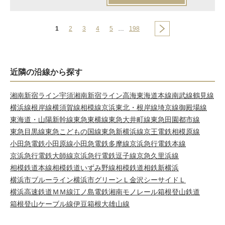
1
2
3
4
5
…
198
近隣の沿線から探す
湘南新宿ライン宇須
湘南新宿ライン高海
東海道本線
南武線
鶴見線
横浜線
根岸線
横須賀線
相模線
京浜東北・根岸線
埼京線
御殿場線
東海道・山陽新幹線
東急東横線
東急大井町線
東急田園都市線
東急目黒線
東急こどもの国線
東急新横浜線
京王電鉄相模原線
小田急電鉄小田原線
小田急電鉄多摩線
京浜急行電鉄本線
京浜急行電鉄大師線
京浜急行電鉄逗子線
京急久里浜線
相模鉄道本線
相模鉄道いずみ野線
相模鉄道相鉄新横浜
横浜市ブルーライン
横浜市グリーンＬ
金沢シーサイドＬ
横浜高速鉄道ＭＭ線
江ノ島電鉄
湘南モノレール
箱根登山鉄道
箱根登山ケーブル線
伊豆箱根大雄山線