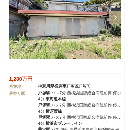
1,280万円
神奈川県
横浜市戸塚区
戸塚町
所在地
戸塚駅
バス7分 西横浜国際総合病院前停 停歩
最寄り駅
4分
東海道本線
戸塚駅
バス7分 西横浜国際総合病院前停 停歩
4分
横須賀線
戸塚駅
バス7分 西横浜国際総合病院前停 停歩
4分
横浜市ブルーライン
藤沢駅
バス28分 西横浜国際総合病院前停 停