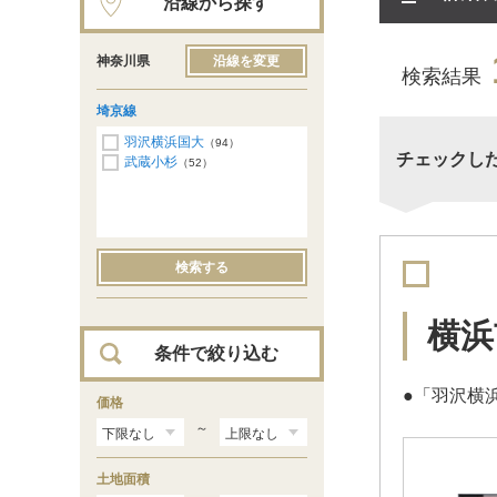
沿線から探す
神奈川県
沿線を変更
検索結果
埼京線
羽沢横浜国大
（94）
チェックし
武蔵小杉
（52）
検索する
横浜
条件で絞り込む
●「羽沢横
価格
～
土地面積