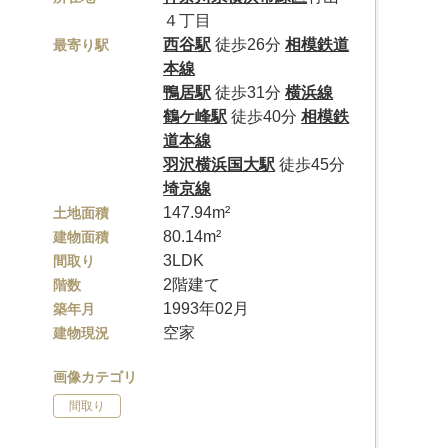
４丁目
西谷駅
徒歩26分
相模鉄道
最寄り駅
本線
鴨居駅
徒歩31分
横浜線
鶴ケ峰駅
徒歩40分
相模鉄
道本線
羽沢横浜国大駅
徒歩45分
埼京線
147.94m²
土地面積
80.14m²
建物面積
3LDK
間取り
2階建て
階数
1993年02月
築年月
空家
建物現況
画像カテゴリ
間取り