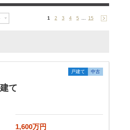
1
2
3
4
5
…
15
戸建て
中古
戸建て
1,600万円