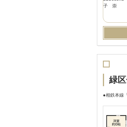
緑区
●相鉄本線