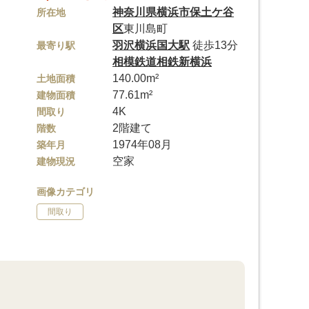
神奈川県
横浜市保土ケ谷
所在地
区
東川島町
羽沢横浜国大駅
徒歩13分
最寄り駅
相模鉄道相鉄新横浜
140.00m²
土地面積
77.61m²
建物面積
4K
間取り
2階建て
階数
1974年08月
築年月
空家
建物現況
画像カテゴリ
間取り