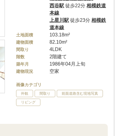
西谷駅
徒歩22分
相模鉄道
本線
上星川駅
徒歩23分
相模鉄
道本線
103.18m²
土地面積
82.10m²
建物面積
4LDK
間取り
2階建て
階数
1986年04月上旬
築年月
空家
建物現況
画像カテゴリ
外観
間取り
前面道路含む現地写真
リビング