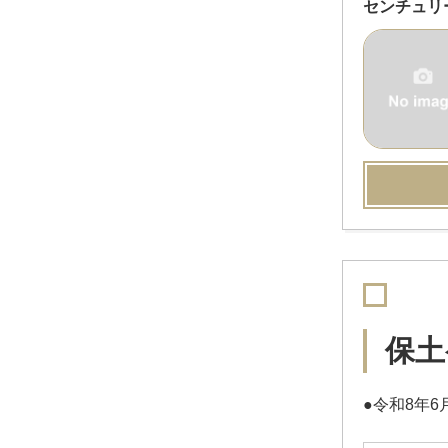
センチュリ
保土
●令和8年