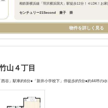
相鉄新横浜線「羽沢横浜国大」駅徒歩12分！４LDK！お
センチュリー21Second 兼子 崇
物件を詳しく見る
竹山４丁目
「西谷」駅車約6分●「新井小学校下」停徒歩約5分●約44坪の