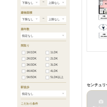
～
建物面積
～
築年数
間取り
1K/1DK
1LDK
2K/2DK
2LDK
3K/3DK
3LDK
4K/4DK
4LDK
5K/5DK
5LDK以上
センチュリ
駅徒歩
こだわり条件