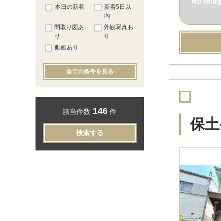
本日の新着
新着5日以
内
間取り図あ
外観写真あ
り
り
動画あり
全ての条件を見る
146
該当件数
件
保土
検索する