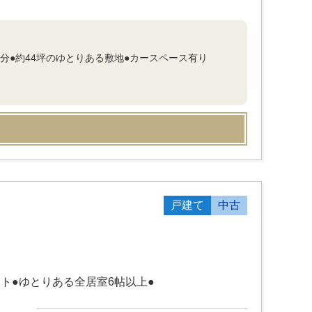
分●約44坪のゆとりある敷地●カースペース有り
戸建て
中古
ト●ゆとりある全居室6帖以上●