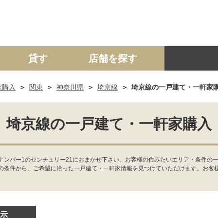
貸す
店舗を探す
家購入
関東
神奈川県
埼京線
埼京線の一戸建て・一軒家
建て
マンション
土地
事業投資用
埼京線の一戸建て・一軒家購入
ンバー1のセンチュリー21におまかせ下さい。お客様の住みたいエリア・条件の一
の条件から、ご希望に沿った一戸建て・一軒家情報を見つけていただけます。お客
示