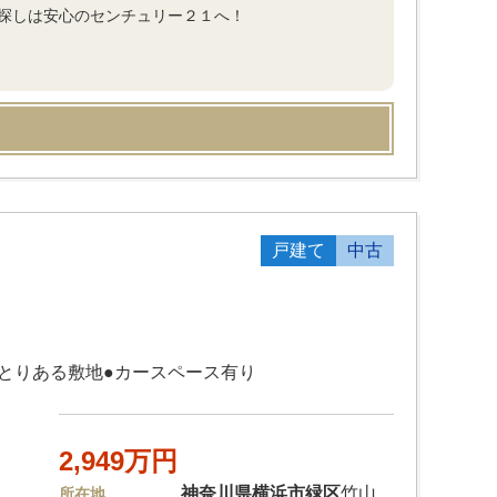
家探しは安心のセンチュリー２１へ！
戸建て
中古
ゆとりある敷地●カースペース有り
2,949万円
神奈川県
横浜市緑区
竹山
所在地