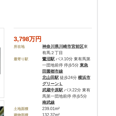
3,798万円
神奈川県
川崎市宮前区
東
所在地
有馬２丁目
鷺沼駅
バス10分 東有馬第
最寄り駅
一団地前停 停歩5分
東急
田園都市線
北山田駅
徒歩24分
横浜市
グリーンＬ
武蔵中原駅
バス22分 東有
馬第一団地前停 停歩5分
南武線
239.01m²
土地面積
132.37m²
建物面積