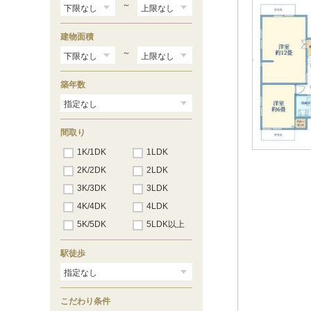
～
建物面積
～
築年数
間取り
1K/1DK
1LDK
2K/2DK
2LDK
3K/3DK
3LDK
4K/4DK
4LDK
5K/5DK
5LDK以上
駅徒歩
こだわり条件