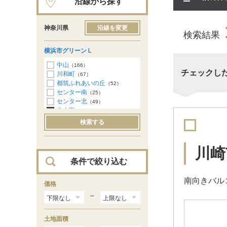
沿線から探す
神奈川県
沿線を変更
検索結果
横浜市グリーンＬ
中山
（166）
チェックし
川和町
（67）
都筑ふれあいの丘
（52）
センター南
（25）
センター北
（49）
北山田
（146）
東山田
（176）
検索する
高田
（179）
日吉本町
（90）
日吉
（131）
川崎
条件で絞り込む
南向きバル
価格
～
土地面積