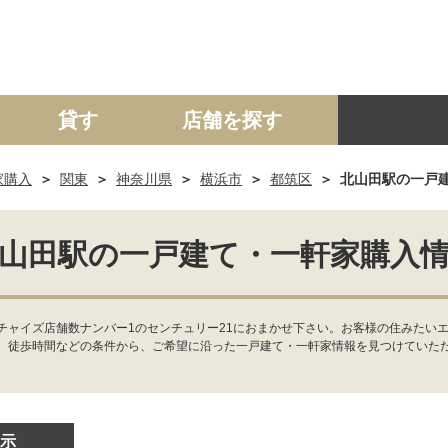
貸す
店舗を探す
家購入
関東
神奈川県
横浜市
都筑区
北山田駅の一戸
建て
マンション
土地
事業投資用
山田駅の一戸建て・一軒家購入
ャイズ店舗数ナンバー1のセンチュリー21におまかせ下さい。お客様の住みたいエ
、徒歩時間などの条件から、ご希望に沿った一戸建て・一軒家情報を見つけていた
示