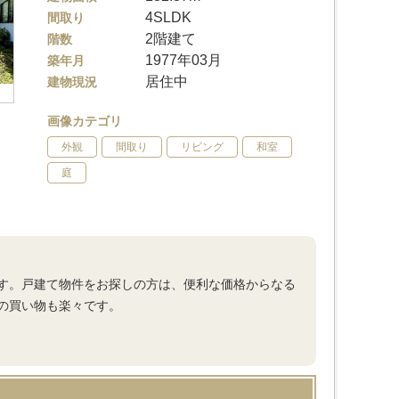
4SLDK
間取り
2階建て
階数
1977年03月
築年月
居住中
建物現況
画像カテゴリ
外観
間取り
リビング
和室
庭
す。戸建て物件をお探しの方は、便利な価格からなる
の買い物も楽々です。