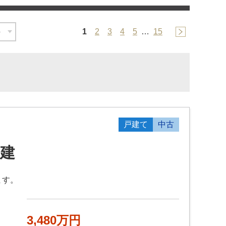
1
2
3
4
5
…
15
戸建て
中古
建
ます。
3,480万円