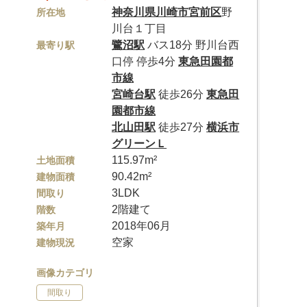
神奈川県
川崎市宮前区
野
所在地
川台１丁目
鷺沼駅
バス18分 野川台西
最寄り駅
口停 停歩4分
東急田園都
市線
宮崎台駅
徒歩26分
東急田
園都市線
北山田駅
徒歩27分
横浜市
グリーンＬ
115.97m²
土地面積
90.42m²
建物面積
3LDK
間取り
2階建て
階数
2018年06月
築年月
空家
建物現況
画像カテゴリ
間取り