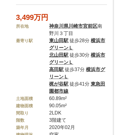
3,499万円
神奈川県
川崎市宮前区
南
所在地
野川３丁目
東山田駅
徒歩28分
横浜市
最寄り駅
グリーンＬ
北山田駅
徒歩30分
横浜市
グリーンＬ
高田駅
徒歩37分
横浜市グ
リーンＬ
梶が谷駅
徒歩41分
東急田
園都市線
60.89m²
土地面積
90.05m²
建物面積
2LDK
間取り
3階建て
階数
2020年02月
築年月
空家
建物現況