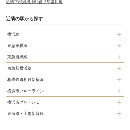
足柄下郡湯河原町
愛甲郡愛川町
近隣の駅から探す
横浜線
東急東横線
菊名駅
東急目黒線
日吉駅
新横浜駅
東急新横浜線
日吉駅
綱島駅
小机駅
相模鉄道相鉄新横浜
新横浜駅
大倉山駅
横浜市ブルーライン
新横浜駅
新綱島駅
菊名駅
横浜市グリーンＬ
新羽駅
日吉駅
妙蓮寺駅
東海道・山陽新幹線
高田駅
北新横浜駅
新横浜駅
日吉本町駅
新横浜駅