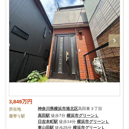
3,849万円
神奈川県
横浜市港北区
高田東３丁目
所在地
高田駅
徒歩7分
横浜市グリーンＬ
最寄り駅
日吉本町駅
徒歩14分
横浜市グリーンＬ
東山田駅
徒歩25分
横浜市グリーンＬ