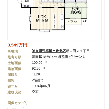
3,549万円
神奈川県
横浜市港北区
新吉田東１丁目
所在地
高田駅
徒歩14分
横浜市グリーンＬ
最寄り駅
100.02m²
土地面積
92.53m²
建物面積
4LDK
間取り
2階建て
階数
1994年06月
築年月
空家
建物現況
画像カテゴリ