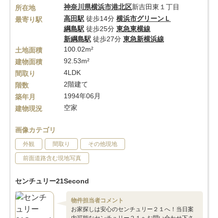
神奈川県
横浜市港北区
新吉田東１丁目
所在地
高田駅
徒歩14分
横浜市グリーンＬ
最寄り駅
綱島駅
徒歩25分
東急東横線
新綱島駅
徒歩27分
東急新横浜線
100.02m²
土地面積
92.53m²
建物面積
4LDK
間取り
2階建て
階数
1994年06月
築年月
空家
建物現況
画像カテゴリ
外観
間取り
その他現地
前面道路含む現地写真
センチュリー21Second
物件担当者コメント
お家探しは安心のセンチュリー２１へ！当日案