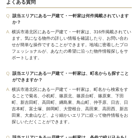
よくある質問
Q.
該当エリアにある一戸建て・一軒家は何件掲載されています
か？
A.
横浜市港北区にある一戸建て・一軒家は、316件掲載されてい
ます。気になる物件の詳しい情報を確認したり、お問い合わ
せが簡単な操作ですることができます。地域に密着したプロ
フェッショナルが、あなたの希望に沿った物件情報探しをサ
ポートします。
Q.
該当エリアにある一戸建て・一軒家は、町名からも探すこと
ができますか？
A.
横浜市港北区にある一戸建て・一軒家は、町名から検索をす
ることで菊名、小机町、篠原北、篠原台町、篠原東、下田
町、新吉田町、高田町、綱島東、鳥山町、仲手原、日吉、日
吉本町、富士塚、師岡町、大曽根台、高田東、高田西、新吉
田東、大倉山など、より細かいエリアに絞って物件情報をお
探しいただくことができます。
Q.
該当エリアにある一戸建て・一軒家は、条件で絞り込みをし