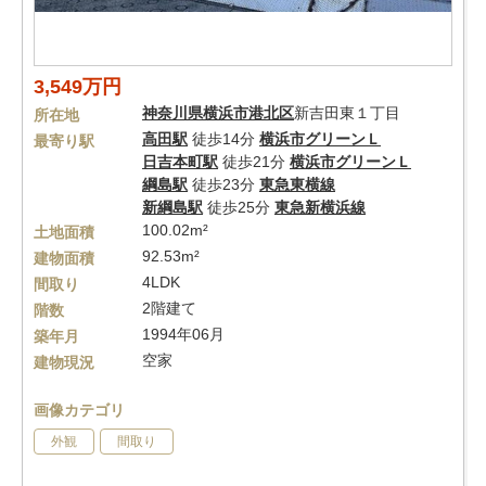
3,549万円
神奈川県
横浜市港北区
新吉田東１丁目
所在地
高田駅
徒歩14分
横浜市グリーンＬ
最寄り駅
日吉本町駅
徒歩21分
横浜市グリーンＬ
綱島駅
徒歩23分
東急東横線
新綱島駅
徒歩25分
東急新横浜線
100.02m²
土地面積
92.53m²
建物面積
4LDK
間取り
2階建て
階数
1994年06月
築年月
空家
建物現況
画像カテゴリ
外観
間取り