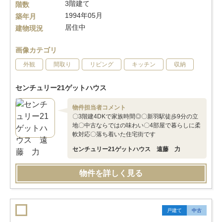
3階建て
階数
1994年05月
築年月
居住中
建物現況
画像カテゴリ
外観
間取り
リビング
キッチン
収納
センチュリー21ゲットハウス
物件担当者コメント
〇3階建4DKで家族時間◎〇新羽駅徒歩9分の立
地〇中古ならではの味わい〇4部屋で暮らしに柔
軟対応〇落ち着いた住宅街です
センチュリー21ゲットハウス 遠藤 力
物件を詳しく見る
戸建て
中古