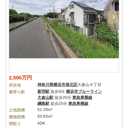
2,590万円
神奈川県
横浜市港北区
大倉山６丁目
所在地
新羽駅
徒歩9分
横浜市ブルーライン
最寄り駅
大倉山駅
徒歩20分
東急東横線
綱島駅
徒歩20分
東急東横線
51.29m²
土地面積
83.83m²
建物面積
4DK
間取り