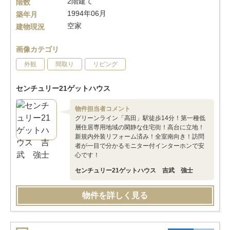
2階建て
階数
1994年06月
築年月
空家
建物現況
画像カテゴリ
外観
間取り
リビング
センチュリー21ゲットハウス
物件担当者コメント
グリーンライン「高田」駅徒歩14分！第一種低
層住居専用地域の閑静な住宅街！高台に立地！
新規内外装リフォーム済み！全室南向き！訪問
者が一目で分かるモニター付インターホンで安
心です！
センチュリー21ゲットハウス 吉武 強士
物件を詳しく見る