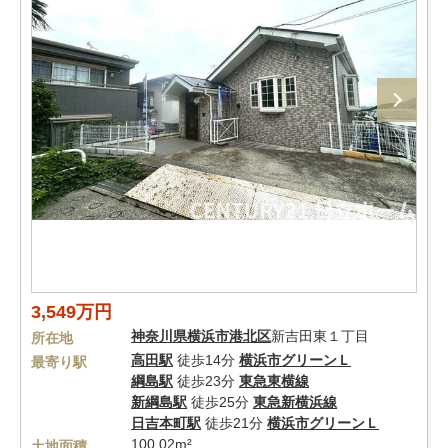
3,549万円
神奈川県
横浜市港北区
新吉田東１丁目
所在地
高田駅
徒歩14分
横浜市グリーンＬ
最寄り駅
綱島駅
徒歩23分
東急東横線
新綱島駅
徒歩25分
東急新横浜線
日吉本町駅
徒歩21分
横浜市グリーンＬ
100.02m²
土地面積