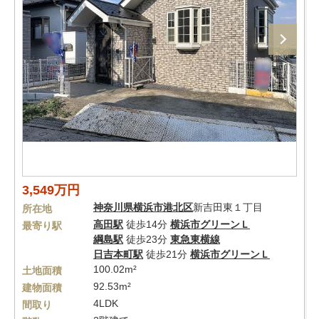
3,549万円
神奈川県
横浜市港北区
新吉田東１丁目
所在地
高田駅
徒歩14分
横浜市グリーンＬ
最寄り駅
綱島駅
徒歩23分
東急東横線
日吉本町駅
徒歩21分
横浜市グリーンＬ
100.02m²
土地面積
92.53m²
建物面積
4LDK
間取り