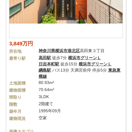
3,849万円
神奈川県
横浜市港北区
高田東３丁目
所在地
高田駅
徒歩7分
横浜市グリーンＬ
最寄り駅
日吉本町駅
徒歩15分
横浜市グリーンＬ
綱島駅
バス13分 天満宮前停 停歩5分
東急東
横線
80.93m²
土地面積
70.64m²
建物面積
3LDK
間取り
2階建て
階数
1995年09月
築年月
空家
建物現況
画像カテゴリ