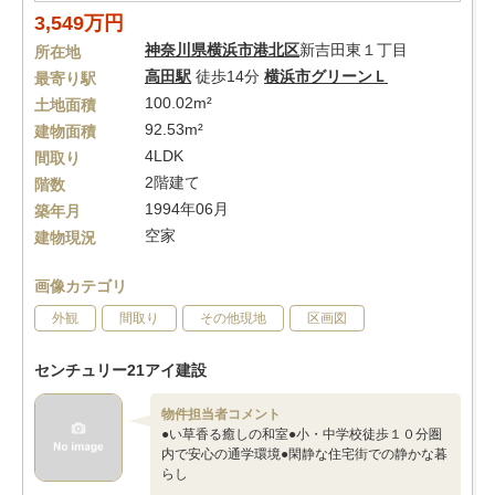
3,549万円
神奈川県
横浜市港北区
新吉田東１丁目
所在地
高田駅
徒歩14分
横浜市グリーンＬ
最寄り駅
100.02m²
土地面積
92.53m²
建物面積
4LDK
間取り
2階建て
階数
1994年06月
築年月
空家
建物現況
画像カテゴリ
外観
間取り
その他現地
区画図
センチュリー21アイ建設
物件担当者コメント
●い草香る癒しの和室●小・中学校徒歩１０分圏
内で安心の通学環境●閑静な住宅街での静かな暮
らし