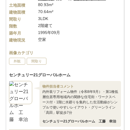
80.93m²
土地面積
70.64m²
建物面積
3LDK
間取り
2階建て
階数
1995年09月
築年月
空家
建物現況
画像カテゴリ
外観
間取り
センチュリー21グローバルホーム
物件担当者コメント
内外装リフォーム物件（令和8年9月）・第1種低
層住居専用地域内の閑静な住宅街・ワークスペ
ース付・1階に水廻りを集約した生活動線がシン
プルで使いやすいレイアウト・グリーンライン
「高田」駅徒歩7分
センチュリー21グローバルホーム 工藤 幸治