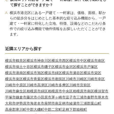
て探すことができますか？
A.
横浜市港北区にある一戸建て・一軒家は、価格、面積、駅か
らの徒歩分をはじめとした基本的な絞り込み機能から、一戸
建て・一軒家に特化した立地、特徴、設備などのこだわり条
件での絞り込み機能で物件情報をお探しいただくことができ
ます。
近隣エリアから探す
横浜市鶴見区
横浜市神奈川区
横浜市西区
横浜市中区
横浜市南区
横浜市保土ケ谷区
横浜市磯子区
横浜市金沢区
横浜市戸塚区
横浜市港南区
横浜市旭区
横浜市緑区
横浜市瀬谷区
横浜市栄区
横浜市泉区
横浜市青葉区
横浜市都筑区
川崎市川崎区
川崎市幸区
川崎市中原区
川崎市高津区
川崎市多摩区
川崎市宮前区
川崎市麻生区
相模原市緑区
相模原市中央区
相模原市南区
横須賀市
平塚市
鎌倉市
藤沢市
小田原市
茅ヶ崎市
逗子市
三浦市
秦野市
厚木市
大和市
伊勢原市
海老名市
座間市
南足柄市
綾瀬市
三浦郡葉山町
高座郡寒川町
中郡大磯町
中郡二宮町
足柄下郡箱根町