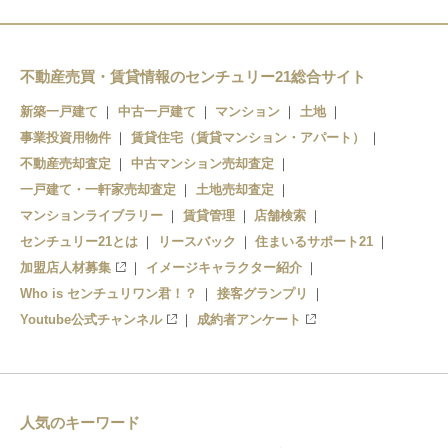
日吉駅
岸根公園駅
不動産売買・賃貸情報のセンチュリー21総合サイト
新築一戸建て
中古一戸建て
マンション
土地
事業投資用物件
賃貸住宅（賃貸マンション・アパート）
不動産売却査定
中古マンション売却査定
一戸建て・一軒家売却査定
土地売却査定
マンションライブラリー
賃貸管理
店舗検索
センチュリー21とは
リースバック
住まいるサポート21
加盟店人材募集
イメージキャラクター紹介
Who is センチュリワン君！？
接客グランプリ
Youtube公式チャンネル
成約者アンケート
人気のキーワード