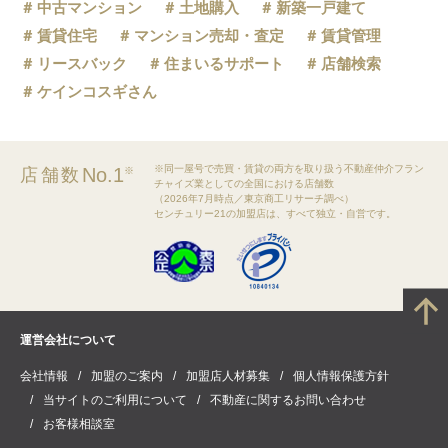
中古マンション
土地購入
新築一戸建て
賃貸住宅
マンション売却・査定
賃貸管理
リースバック
住まいるサポート
店舗検索
ケインコスギさん
※同一屋号で売買・賃貸の両方を取り扱う不動産仲介フラン
No.1
店舗数
※
チャイズ業としての全国における店舗数
（2026年7月時点／東京商工リサーチ調べ）
センチュリー21の加盟店は、すべて独立・自営です。
運営会社について
会社情報
加盟のご案内
加盟店人材募集
個人情報保護方針
当サイトのご利用について
不動産に関するお問い合わせ
お客様相談室