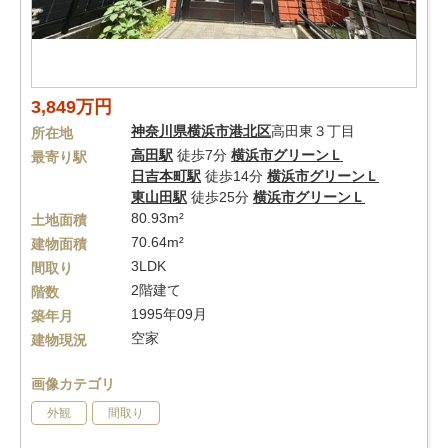
3,849万円
神奈川県
横浜市港北区
高田東３丁目
所在地
高田駅
徒歩7分
横浜市グリーンＬ
最寄り駅
日吉本町駅
徒歩14分
横浜市グリーンＬ
東山田駅
徒歩25分
横浜市グリーンＬ
80.93m²
土地面積
70.64m²
建物面積
3LDK
間取り
2階建て
階数
1995年09月
築年月
空家
建物現況
画像カテゴリ
外観
間取り