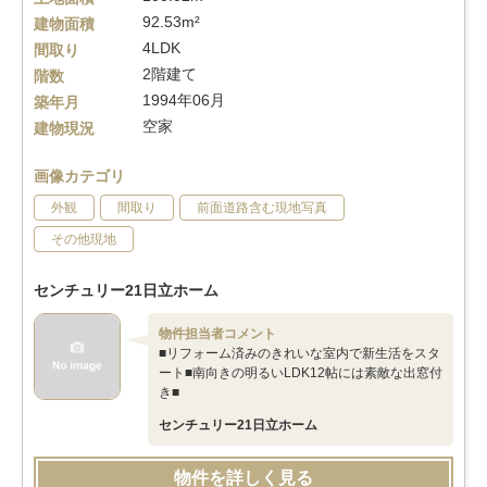
92.53m²
建物面積
4LDK
間取り
2階建て
階数
1994年06月
築年月
空家
建物現況
画像カテゴリ
外観
間取り
前面道路含む現地写真
その他現地
センチュリー21日立ホーム
物件担当者コメント
■リフォーム済みのきれいな室内で新生活をスタ
ート■南向きの明るいLDK12帖には素敵な出窓付
き■
センチュリー21日立ホーム
物件を詳しく見る