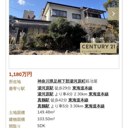
1,180万円
神奈川県
足柄下郡湯河原町
鍛冶屋
所在地
湯河原駅
徒歩29分
東海道本線
最寄り駅
湯河原駅
より車4分 2.30km
東海道本線
真鶴駅
徒歩42分
東海道本線
真鶴駅
より車5分 3.30km
東海道本線
149.48m²
土地面積
103.50m²
建物面積
5DK
間取り