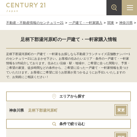
不動産・不動産情報のセンチュリー21
一戸建て・一軒家購入
関東
神奈川県
足柄下郡湯河原町の一戸建て・一軒家購入情報
足柄下郡湯河原町の一戸建て・一軒家をお探しなら不動産フランチャイズ店舗数ナンバー1
のセンチュリー21におまかせ下さい。お客様の住みたいエリア・条件の一戸建て・一軒家
情報を1件紹介しております。住みたい沿線・駅・地域や、ご希望に合った間取り、予算・
ご希望の家賃、徒歩時間などの条件から、ご希望に沿った一戸建て・一軒家情報を見つけ
ていただけます。お客様にご希望に沿うお部屋が見つかるようにお手伝いいたしますの
で、お気軽にご相談ください！
エリアから探す
変更
神奈川県
足柄下郡湯河原町
条件で絞り込む