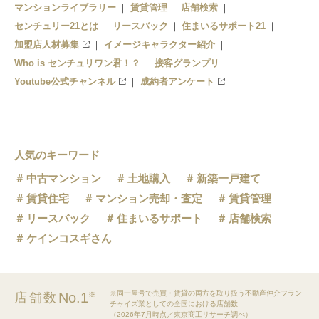
マンションライブラリー
賃貸管理
店舗検索
センチュリー21とは
リースバック
住まいるサポート21
加盟店人材募集
イメージキャラクター紹介
Who is センチュリワン君！？
接客グランプリ
Youtube公式チャンネル
成約者アンケート
人気のキーワード
中古マンション
土地購入
新築一戸建て
賃貸住宅
マンション売却・査定
賃貸管理
リースバック
住まいるサポート
店舗検索
ケインコスギさん
※同一屋号で売買・賃貸の両方を取り扱う不動産仲介フラン
No.1
店舗数
※
チャイズ業としての全国における店舗数
（2026年7月時点／東京商工リサーチ調べ）