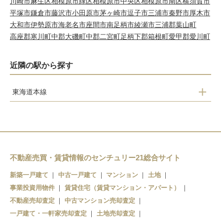
川崎市麻生区
相模原市緑区
相模原市中央区
相模原市南区
横須賀市
平塚市
鎌倉市
藤沢市
小田原市
茅ヶ崎市
逗子市
三浦市
秦野市
厚木市
大和市
伊勢原市
海老名市
座間市
南足柄市
綾瀬市
三浦郡葉山町
高座郡寒川町
中郡大磯町
中郡二宮町
足柄下郡箱根町
愛甲郡愛川町
近隣の駅から探す
東海道本線
湯河原駅
不動産売買・賃貸情報のセンチュリー21総合サイト
新築一戸建て
中古一戸建て
マンション
土地
事業投資用物件
賃貸住宅（賃貸マンション・アパート）
不動産売却査定
中古マンション売却査定
一戸建て・一軒家売却査定
土地売却査定