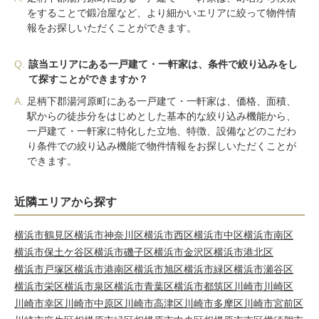
をすることで鍛冶屋など、より細かいエリアに絞って物件情
報をお探しいただくことができます。
Q.
該当エリアにある一戸建て・一軒家は、条件で絞り込みをし
て探すことができますか？
A.
足柄下郡湯河原町にある一戸建て・一軒家は、価格、面積、
駅からの徒歩分をはじめとした基本的な絞り込み機能から、
一戸建て・一軒家に特化した立地、特徴、設備などのこだわ
り条件での絞り込み機能で物件情報をお探しいただくことが
できます。
近隣エリアから探す
横浜市鶴見区
横浜市神奈川区
横浜市西区
横浜市中区
横浜市南区
横浜市保土ケ谷区
横浜市磯子区
横浜市金沢区
横浜市港北区
横浜市戸塚区
横浜市港南区
横浜市旭区
横浜市緑区
横浜市瀬谷区
横浜市栄区
横浜市泉区
横浜市青葉区
横浜市都筑区
川崎市川崎区
川崎市幸区
川崎市中原区
川崎市高津区
川崎市多摩区
川崎市宮前区