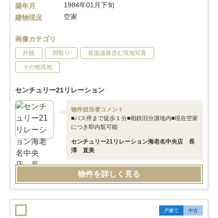
1984年01月下旬
築年月
空家
建物現況
画像カテゴリ
外観
間取り
前面道路含む現地写真
その他現地
センチュリー21リレーション
物件担当者コメント
■バス停まで徒歩１分■相鉄旧分譲地内■現在空家
につき即内覧可能
センチュリー21リレーション海老名中央店 長
澤 直美
物件を詳しく見る
戸建て
中古