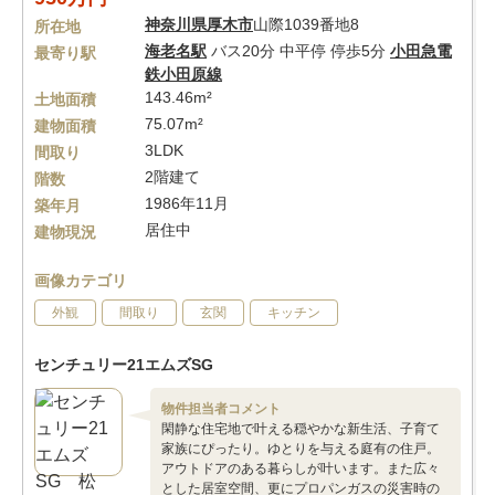
神奈川県
厚木市
山際1039番地8
所在地
海老名駅
バス20分 中平停 停歩5分
小田急電
最寄り駅
鉄小田原線
143.46m²
土地面積
75.07m²
建物面積
3LDK
間取り
2階建て
階数
1986年11月
築年月
居住中
建物現況
画像カテゴリ
外観
間取り
玄関
キッチン
センチュリー21エムズSG
物件担当者コメント
閑静な住宅地で叶える穏やかな新生活、子育て
家族にぴったり。ゆとりを与える庭有の住戸。
アウトドアのある暮らしが叶います。また広々
とした居室空間、更にプロパンガスの災害時の