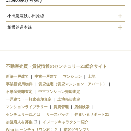
近隣の駅から探す
小田急電鉄小田原線
相模鉄道本線
小田急相模原
相模大塚
相武台前
さがみ野
座間
海老名
かしわ台
不動産売買・賃貸情報のセンチュリー21総合サイト
厚木
海老名
新築一戸建て
中古一戸建て
マンション
土地
事業投資用物件
賃貸住宅（賃貸マンション・アパート）
本厚木
不動産売却査定
中古マンション売却査定
愛甲石田
一戸建て・一軒家売却査定
土地売却査定
マンションライブラリー
賃貸管理
店舗検索
センチュリー21とは
リースバック
住まいるサポート21
加盟店人材募集
イメージキャラクター紹介
Who is センチュリワン君！？
接客グランプリ