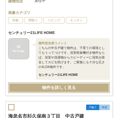
居住中
建物現況
画像カテゴリ
外観
間取り
リビング
キッチン
センチュリー21LIFE HOME
物件担当者コメント
こちらの中古戸建て物件は、子育ての環境とし
てもうってつけです。浴室乾燥機付き物件なら
ば、浴室や洗濯物からスピーディーに湿気を除
去してカビを防げます。ご家族にも十分な広さ
の4LDK物件です。
センチュリー21LIFE HOME
物件を詳しく見る
戸建て
中古
海老名市杉久保南３丁目 中古戸建