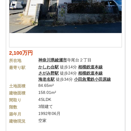
2,100万円
神奈川県
綾瀬市
寺尾台２丁目
所在地
かしわ台駅
徒歩14分
相模鉄道本線
最寄り駅
さがみ野駅
徒歩24分
相模鉄道本線
海老名駅
徒歩34分
小田急電鉄小田原線
84.65m²
土地面積
158.01m²
建物面積
4SLDK
間取り
3階建て
階数
1992年06月
築年月
空家
建物現況