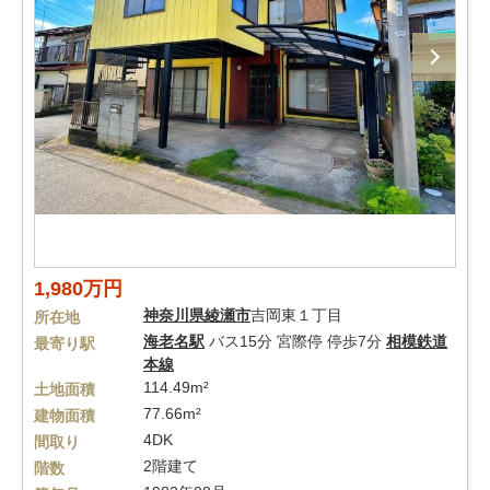
1,980万円
神奈川県
綾瀬市
吉岡東１丁目
所在地
海老名駅
バス15分 宮際停 停歩7分
相模鉄道
最寄り駅
本線
114.49m²
土地面積
77.66m²
建物面積
4DK
間取り
2階建て
階数