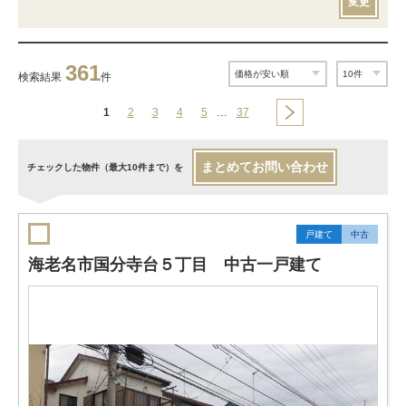
変更
361
検索結果
件
1
2
3
4
5
…
37
まとめてお問い合わせ
チェックした物件（最大10件まで）を
戸建て
中古
海老名市国分寺台５丁目 中古一戸建て