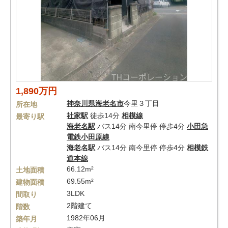
1,890万円
神奈川県
海老名市
今里３丁目
所在地
社家駅
徒歩14分
相模線
最寄り駅
海老名駅
バス14分 南今里停 停歩4分
小田急
電鉄小田原線
海老名駅
バス14分 南今里停 停歩4分
相模鉄
道本線
66.12m²
土地面積
69.55m²
建物面積
3LDK
間取り
2階建て
階数
1982年06月
築年月