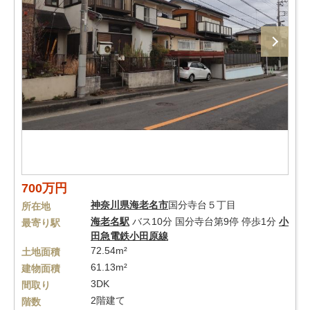
700万円
神奈川県
海老名市
国分寺台５丁目
所在地
海老名駅
バス10分 国分寺台第9停 停歩1分
小
最寄り駅
田急電鉄小田原線
72.54m²
土地面積
61.13m²
建物面積
3DK
間取り
2階建て
階数