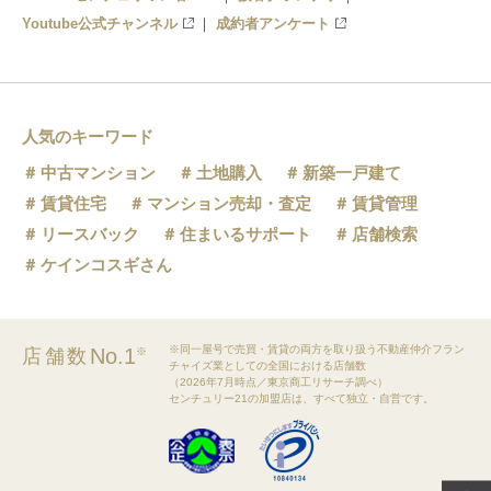
Youtube公式チャンネル
成約者アンケート
人気のキーワード
中古マンション
土地購入
新築一戸建て
賃貸住宅
マンション売却・査定
賃貸管理
リースバック
住まいるサポート
店舗検索
ケインコスギさん
※同一屋号で売買・賃貸の両方を取り扱う不動産仲介フラン
No.1
店舗数
※
チャイズ業としての全国における店舗数
（2026年7月時点／東京商工リサーチ調べ）
センチュリー21の加盟店は、すべて独立・自営です。