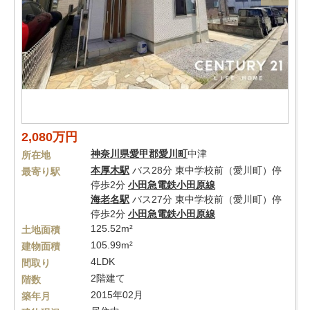
2,080万円
神奈川県
愛甲郡愛川町
中津
所在地
本厚木駅
バス28分 東中学校前（愛川町）停
最寄り駅
停歩2分
小田急電鉄小田原線
海老名駅
バス27分 東中学校前（愛川町）停
停歩2分
小田急電鉄小田原線
125.52m²
土地面積
105.99m²
建物面積
4LDK
間取り
2階建て
階数
2015年02月
築年月