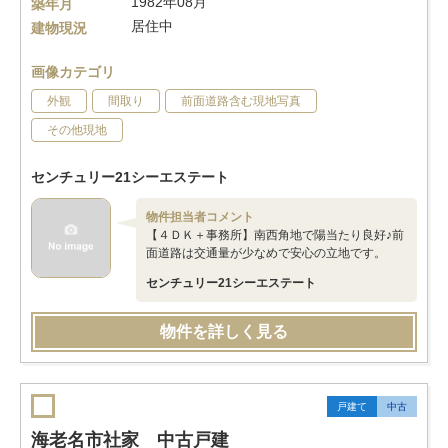
1982年08月
築年月
居住中
建物現況
画像カテゴリ
外観
間取り
前面道路含む現地写真
その他現地
センチュリー21シーエステート
物件担当者コメント
【４ＤＫ＋事務所】南西角地で陽当たり良好♪前
面道路は交通量が少なめで安心の立地です。
センチュリー21シーエステート
物件を詳しく見る
戸建て
中古
海老名市社家 中古戸建