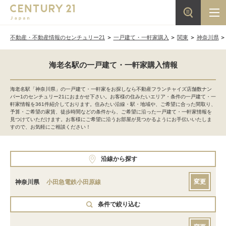
不動産・不動産情報のセンチュリー21
一戸建て・一軒家購入
関東
神奈川県
海老名駅の一戸建て・一軒家購入情報
海老名駅「神奈川県」の一戸建て・一軒家をお探しなら不動産フランチャイズ店舗数ナン
バー1のセンチュリー21におまかせ下さい。お客様の住みたいエリア・条件の一戸建て・一
軒家情報を361件紹介しております。住みたい沿線・駅・地域や、ご希望に合った間取り、
予算・ご希望の家賃、徒歩時間などの条件から、ご希望に沿った一戸建て・一軒家情報を
見つけていただけます。お客様にご希望に沿うお部屋が見つかるようにお手伝いいたしま
すので、お気軽にご相談ください！
沿線から探す
変更
神奈川県
小田急電鉄小田原線
条件で絞り込む