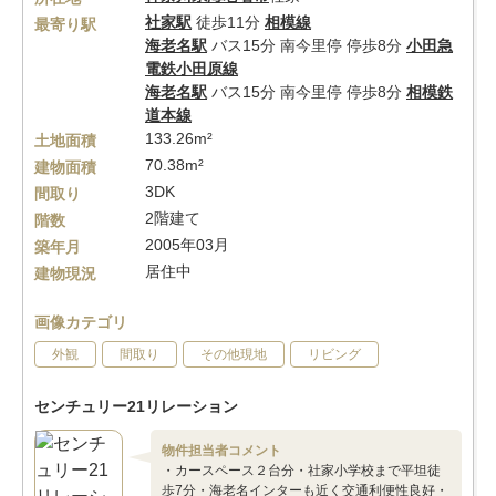
社家駅
徒歩11分
相模線
最寄り駅
海老名駅
バス15分 南今里停 停歩8分
小田急
電鉄小田原線
海老名駅
バス15分 南今里停 停歩8分
相模鉄
道本線
133.26m²
土地面積
70.38m²
建物面積
3DK
間取り
2階建て
階数
2005年03月
築年月
居住中
建物現況
画像カテゴリ
外観
間取り
その他現地
リビング
センチュリー21リレーション
物件担当者コメント
・カースペース２台分・社家小学校まで平坦徒
歩7分・海老名インターも近く交通利便性良好・