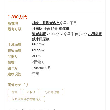
1,890万円
神奈川県
海老名市
今里３丁目
所在地
社家駅
徒歩12分
相模線
最寄り駅
海老名駅
バス6分 東今里停 停歩9分
小田急電
鉄小田原線
66.12m²
土地面積
69.55m²
建物面積
3LDK
間取り
2階建て
階数
1982年06月
築年月
空家
建物現況
画像カテゴリ
外観
間取り
その他現地
前面道路含む現地写真