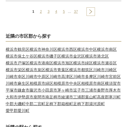
1
2
3
4
5
…
37
近隣の市区郡から探す
横浜市鶴見区
横浜市神奈川区
横浜市西区
横浜市中区
横浜市南区
横浜市保土ケ谷区
横浜市磯子区
横浜市金沢区
横浜市港北区
横浜市戸塚区
横浜市港南区
横浜市旭区
横浜市緑区
横浜市瀬谷区
横浜市栄区
横浜市泉区
横浜市青葉区
横浜市都筑区
川崎市川崎区
川崎市幸区
川崎市中原区
川崎市高津区
川崎市多摩区
川崎市宮前区
川崎市麻生区
相模原市緑区
相模原市中央区
相模原市南区
横須賀市
平塚市
鎌倉市
藤沢市
小田原市
茅ヶ崎市
逗子市
三浦市
秦野市
厚木市
大和市
伊勢原市
座間市
南足柄市
綾瀬市
三浦郡葉山町
高座郡寒川町
中郡大磯町
中郡二宮町
足柄下郡箱根町
足柄下郡湯河原町
愛甲郡愛川町