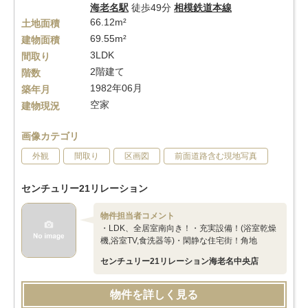
海老名駅
徒歩49分
相模鉄道本線
66.12m²
土地面積
69.55m²
建物面積
3LDK
間取り
2階建て
階数
1982年06月
築年月
空家
建物現況
画像カテゴリ
外観
間取り
区画図
前面道路含む現地写真
センチュリー21リレーション
物件担当者コメント
・LDK、全居室南向き！・充実設備！(浴室乾燥
機,浴室TV,食洗器等)・閑静な住宅街！角地
センチュリー21リレーション海老名中央店
物件を詳しく見る