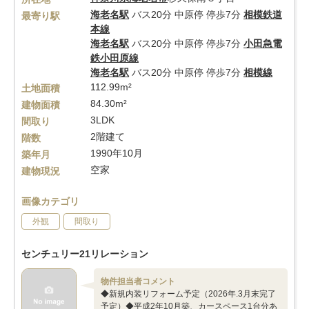
海老名駅
バス20分 中原停 停歩7分
相模鉄道
最寄り駅
本線
海老名駅
バス20分 中原停 停歩7分
小田急電
鉄小田原線
海老名駅
バス20分 中原停 停歩7分
相模線
112.99m²
土地面積
84.30m²
建物面積
3LDK
間取り
2階建て
階数
1990年10月
築年月
空家
建物現況
画像カテゴリ
外観
間取り
センチュリー21リレーション
物件担当者コメント
◆新規内装リフォーム予定（2026年.3月末完了
予定）◆平成2年10月築、カースペース1台分あ