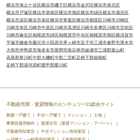
横浜市保土ケ谷区
横浜市磯子区
横浜市金沢区
横浜市港北区
横浜市戸塚区
横浜市港南区
横浜市旭区
横浜市緑区
横浜市瀬谷区
横浜市栄区
横浜市泉区
横浜市青葉区
横浜市都筑区
川崎市川崎区
川崎市幸区
川崎市中原区
川崎市高津区
川崎市多摩区
川崎市宮前区
川崎市麻生区
相模原市緑区
相模原市中央区
相模原市南区
横須賀市
平塚市
鎌倉市
藤沢市
小田原市
茅ヶ崎市
逗子市
三浦市
秦野市
厚木市
大和市
伊勢原市
海老名市
座間市
南足柄市
綾瀬市
三浦郡葉山町
高座郡寒川町
中郡大磯町
中郡二宮町
足柄下郡箱根町
足柄下郡湯河原町
愛甲郡愛川町
不動産売買・賃貸情報のセンチュリー21総合サイト
新築一戸建て
中古一戸建て
マンション
土地
事業投資用物件
賃貸住宅（賃貸マンション・アパート）
不動産売却査定
中古マンション売却査定
一戸建て・一軒家売却査定
土地売却査定