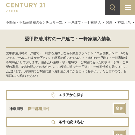
不動産・不動産情報のセンチュリー21
一戸建て・一軒家購入
関東
神奈川県
愛甲郡清川村の一戸建て・一軒家購入情報
愛甲郡清川村の一戸建て・一軒家をお探しなら不動産フランチャイズ店舗数ナンバー1のセ
ンチュリー21におまかせ下さい。お客様の住みたいエリア・条件の一戸建て・一軒家情報
を0件紹介しております。住みたい沿線・駅・地域や、ご希望に合った間取り、予算・ご希
望の家賃、徒歩時間などの条件から、ご希望に沿った一戸建て・一軒家情報を見つけてい
ただけます。お客様にご希望に沿うお部屋が見つかるようにお手伝いいたしますので、お
気軽にご相談ください！
エリアから探す
変更
神奈川県
愛甲郡清川村
条件で絞り込む