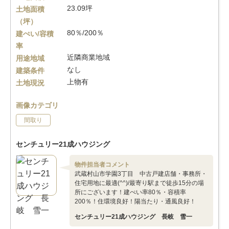
23.09坪
土地面積
（坪）
80％/200％
建ぺい/容積
率
近隣商業地域
用途地域
なし
建築条件
上物有
土地現況
画像カテゴリ
間取り
センチュリー21成ハウジング
物件担当者コメント
武蔵村山市学園3丁目 中古戸建店舗・事務所・
住宅用地に最適(^^)/最寄り駅まで徒歩15分の場
所にございます！建ぺい率80％・容積率
200％！住環境良好！陽当たり・通風良好！
センチュリー21成ハウジング 長岐 雪一