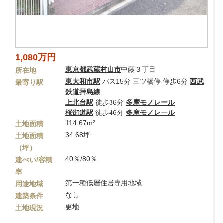
1,080万円
東京都
武蔵村山市
中藤３丁目
所在地
東大和市駅
バス15分 三ツ橋停 停歩6分
西武
最寄り駅
鉄道拝島線
上北台駅
徒歩36分
多摩モノレール
桜街道駅
徒歩46分
多摩モノレール
114.67m²
土地面積
34.68坪
土地面積
（坪）
40％/80％
建ぺい/容積
率
第一種低層住居専用地域
用途地域
なし
建築条件
更地
土地現況