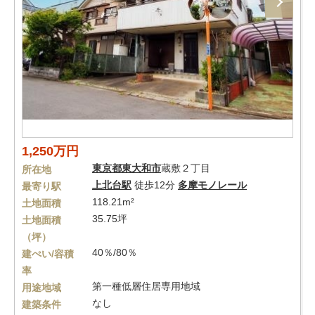
1,250万円
東京都
東大和市
蔵敷２丁目
所在地
上北台駅
徒歩12分
多摩モノレール
最寄り駅
118.21m²
土地面積
35.75坪
土地面積
（坪）
40％/80％
建ぺい/容積
率
第一種低層住居専用地域
用途地域
なし
建築条件