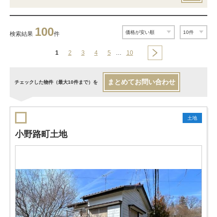
100
検索結果
件
1
2
3
4
5
…
10
まとめてお問い合わせ
チェックした物件（最大10件まで）を
土地
小野路町土地