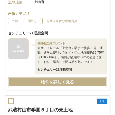
上物有
土地現況
画像カテゴリ
外観
間取り
前面道路含む現地写真
センチュリー21理想空間
物件担当者コメント
多摩モノレール「上北台」駅まで徒歩13分。通
勤・通学に便利な立地です◎土地面積約35.75坪
（118.21m2）。南側が幅員約5.9mの公道に面
しており、陽当りと開放感が魅力です！
センチュリー21理想空間
物件を詳しく見る
土地
武蔵村山市学園５丁目の売土地