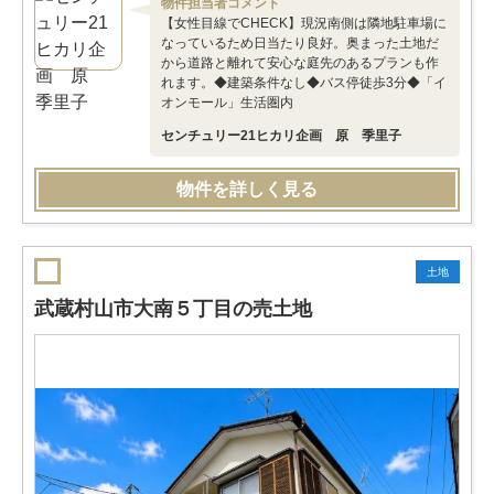
物件担当者コメント
【女性目線でCHECK】現況南側は隣地駐車場に
なっているため日当たり良好。奥まった土地だ
から道路と離れて安心な庭先のあるプランも作
れます。◆建築条件なし◆バス停徒歩3分◆「イ
オンモール」生活圏内
センチュリー21ヒカリ企画 原 季里子
物件を詳しく見る
土地
武蔵村山市大南５丁目の売土地