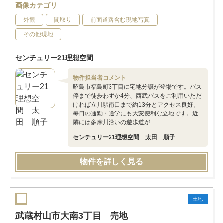
画像カテゴリ
外観
間取り
前面道路含む現地写真
その他現地
センチュリー21理想空間
物件担当者コメント
昭島市福島町3丁目に宅地分譲が登場です。バス
停まで徒歩わずか4分、西武バスをご利用いただ
ければ立川駅南口まで約13分とアクセス良好。
毎日の通勤・通学にも大変便利な立地です。近
隣には多摩川沿いの遊歩道が
センチュリー21理想空間 太田 順子
物件を詳しく見る
土地
武蔵村山市大南3丁目 売地