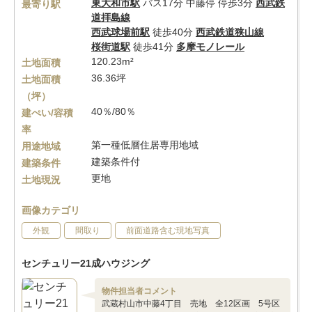
東大和市駅
バス17分 中藤停 停歩3分
西武鉄
最寄り駅
道拝島線
西武球場前駅
徒歩40分
西武鉄道狭山線
桜街道駅
徒歩41分
多摩モノレール
120.23m²
土地面積
36.36坪
土地面積
（坪）
40％/80％
建ぺい/容積
率
第一種低層住居専用地域
用途地域
建築条件付
建築条件
更地
土地現況
画像カテゴリ
外観
間取り
前面道路含む現地写真
センチュリー21成ハウジング
物件担当者コメント
武蔵村山市中藤4丁目 売地 全12区画 5号区