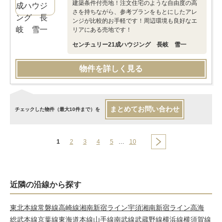
建築条件付売地！注文住宅のような自由度の高
さを持ちながら、参考プランをもとにしたアレ
ンジが比較的お手軽です！周辺環境も良好なエ
リアにある売地です！
センチュリー21成ハウジング 長岐 雪一
物件を詳しく見る
まとめてお問い合わせ
チェックした物件（最大10件まで）を
1
2
3
4
5
…
10
近隣の沿線から探す
東北本線
常磐線
高崎線
湘南新宿ライン宇須
湘南新宿ライン高海
総武本線
京葉線
東海道本線
山手線
南武線
武蔵野線
横浜線
横須賀線