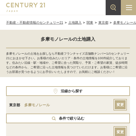
不動産・不動産情報のセンチュリー21
土地購入
関東
東京都
多摩モノレー
多摩モノレールの土地購入
多摩モノレールの土地をお探しなら不動産フランチャイズ店舗数ナンバー1のセンチュリー
21におまかせ下さい。お客様の住みたいエリア・条件の土地情報を100件紹介しておりま
す。住みたい沿線・駅・地域や、ご希望に合った間取り、予算・ご希望の家賃、徒歩時間
などの条件から、ご希望に沿った土地情報を見つけていただけます。お客様にご希望に沿
うお部屋が見つかるようにお手伝いいたしますので、お気軽にご相談ください！
沿線から探す
変更
東京都
多摩モノレール
条件で絞り込む
変更