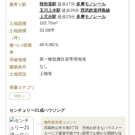
桜街道駅
徒歩17分
多摩モノレール
最寄り駅
玉川上水駅
徒歩20分
西武鉄道拝島線
上北台駅
徒歩23分
多摩モノレール
102.75m²
土地面積
31.08坪
土地面積
（坪）
40％/80％
建ぺい/容積
率
第一種低層住居専用地域
用途地域
なし
建築条件
上物有
土地現況
画像カテゴリ
間取り
センチュリー21成ハウジング
物件担当者コメント
武蔵村山市大南3丁目 売地お好きなハウスメー
カーにて建築可能です♪昼間でも静かな閑静な住