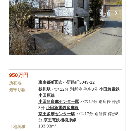
950万円
東京都
町田市
小野路町3049-12
所在地
鶴川駅
バス12分 別所停 停歩8分
小田急電鉄
最寄り駅
小田原線
小田急多摩センター駅
バス17分 別所停 停歩
8分
小田急電鉄多摩線
京王多摩センター駅
バス17分 別所停 停歩8
分
京王電鉄相模原線
133.93m²
土地面積