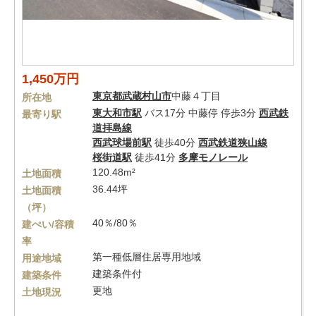
1,450万円
東京都
武蔵村山市
中藤４丁目
所在地
東大和市駅
バス17分 中藤停 停歩3分
西武鉄
最寄り駅
道拝島線
西武球場前駅
徒歩40分
西武鉄道狭山線
桜街道駅
徒歩41分
多摩モノレール
120.48m²
土地面積
36.44坪
土地面積
（坪）
40％/80％
建ぺい/容積
率
第一種低層住居専用地域
用途地域
建築条件付
建築条件
更地
土地現況