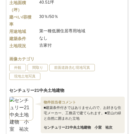
40.51坪
土地面積
（坪）
30％/50％
建ぺい/容積
率
第一種低層住居専用地域
用途地域
なし
建築条件
古家付
土地現況
画像カテゴリ
外観
間取り
前面道路含む現地写真
現地土地写真
センチュリー21中央土地建物
物件担当者コメント
■建築条件付きではありませんので、お好きな住
宅メーカー、工務店で建てられます。■里山の緑
と自然に囲まれた立地
センチュリー21中央土地建物 小室 祐次