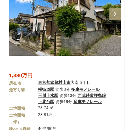
1,380万円
東京都
武蔵村山市
大南５丁目
所在地
桜街道駅
徒歩8分
多摩モノレール
最寄り駅
玉川上水駅
徒歩13分
西武鉄道拝島線
上北台駅
徒歩19分
多摩モノレール
78.74m²
土地面積
23.81坪
土地面積
（坪）
40％/80％
建ぺい/容積