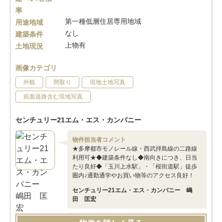
率
第一種低層住居専用地域
用途地域
なし
建築条件
上物有
土地現況
画像カテゴリ
外観
間取り
現地土地写真
前面道路含む現地写真
センチュリー21エム・エス・カンパニー
物件担当者コメント
★多摩都市モノレール線・西武拝島線の二路線
利用可★◆建築条件なし◆南向きにつき、日当
たり良好◆「玉川上水駅」・「桜街道駅」徒歩
圏内♪通勤通学やお買い物等のアクセス良好！
センチュリー21エム・エス・カンパニー 嶋
田 匡宏