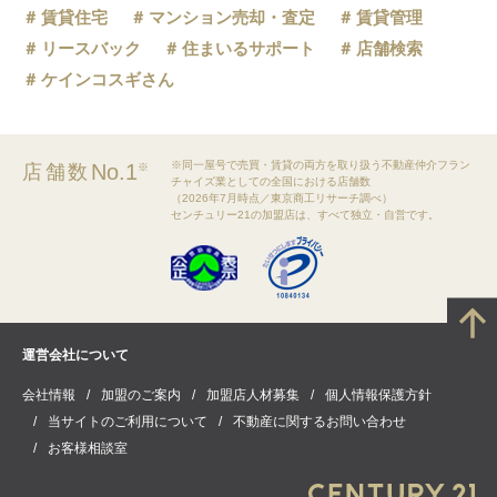
賃貸住宅
マンション売却・査定
賃貸管理
リースバック
住まいるサポート
店舗検索
ケインコスギさん
※同一屋号で売買・賃貸の両方を取り扱う不動産仲介フラン
No.1
店舗数
※
チャイズ業としての全国における店舗数
（2026年7月時点／東京商工リサーチ調べ）
センチュリー21の加盟店は、すべて独立・自営です。
運営会社について
会社情報
加盟のご案内
加盟店人材募集
個人情報保護方針
当サイトのご利用について
不動産に関するお問い合わせ
お客様相談室