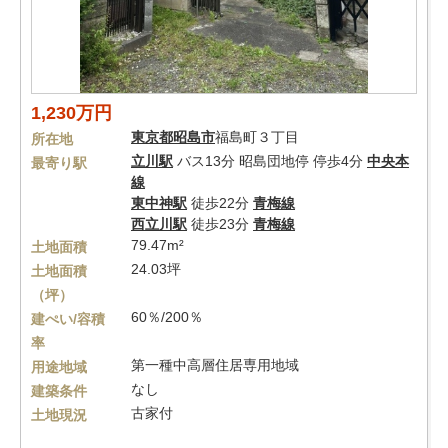
1,230万円
東京都
昭島市
福島町３丁目
所在地
立川駅
バス13分 昭島団地停 停歩4分
中央本
最寄り駅
線
東中神駅
徒歩22分
青梅線
西立川駅
徒歩23分
青梅線
79.47m²
土地面積
24.03坪
土地面積
（坪）
60％/200％
建ぺい/容積
率
第一種中高層住居専用地域
用途地域
なし
建築条件
古家付
土地現況