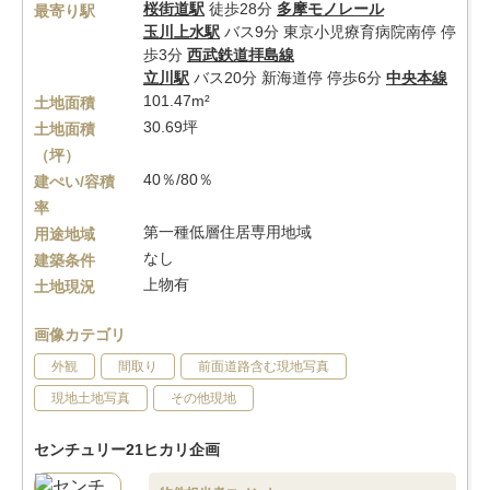
桜街道駅
徒歩28分
多摩モノレール
最寄り駅
玉川上水駅
バス9分 東京小児療育病院南停 停
歩3分
西武鉄道拝島線
立川駅
バス20分 新海道停 停歩6分
中央本線
101.47m²
土地面積
30.69坪
土地面積
（坪）
40％/80％
建ぺい/容積
率
第一種低層住居専用地域
用途地域
なし
建築条件
上物有
土地現況
画像カテゴリ
外観
間取り
前面道路含む現地写真
現地土地写真
その他現地
センチュリー21ヒカリ企画