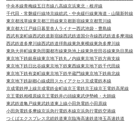
中央本線
青梅線
五日市線
八高線
京浜東北・根岸線
千代田・常磐緩行線
埼京線
総武・中央緩行線
東海道・山陽新幹線
東京都浅草線
東京都三田線
東京都新宿線
東京都荒川線
東京都大江戸線
日暮里舎人ライナー
西武池袋・豊島線
西武有楽町線
西武鉄道新宿線
西武鉄道国分寺線
西武鉄道多摩湖線
西武鉄道多摩川線
西武鉄道拝島線
東急東横線
東急多摩川線
東急大井町線
東急田園都市線
東急池上線
東急世田谷線
東急目黒線
東京地下鉄銀座線
東京地下鉄丸ノ内線
東京地下鉄方南支線
東京地下鉄日比谷線
東京地下鉄東西線
東京地下鉄千代田線
東京地下鉄有楽町線
東京地下鉄半蔵門線
東京地下鉄南北線
東京地下鉄副都心線
成田スカイアクセス
京成電鉄本線
京成電鉄押上線
京成電鉄金町線
京王電鉄京王線
京王電鉄高尾線
京王電鉄相模原線
京王電鉄井の頭線
東武伊勢崎・大師線
東武鉄道亀戸線
東武鉄道東上線
小田急電鉄小田原線
小田急電鉄多摩線
京浜急行電鉄本線
京浜急行電鉄空港線
つくばエクスプレス
北総鉄道
東京臨海高速鉄道
埼玉高速鉄道