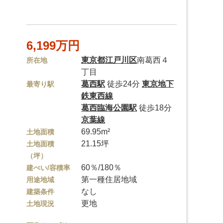
6,199万円
東京都
江戸川区
南葛西４
所在地
丁目
葛西駅
徒歩24分
東京地下
最寄り駅
鉄東西線
葛西臨海公園駅
徒歩18分
京葉線
69.95m²
土地面積
21.15坪
土地面積
（坪）
60％/180％
建ぺい/容積率
第一種住居地域
用途地域
なし
建築条件
更地
土地現況