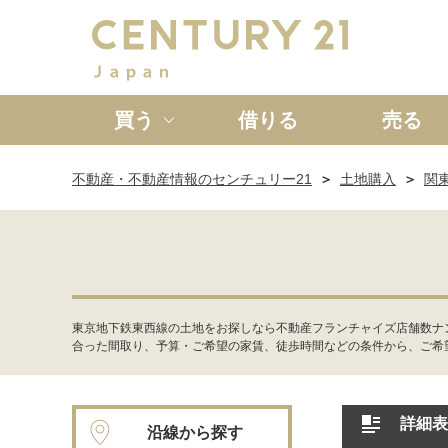
買う
借りる
売る
不動産・不動産情報のセンチュリー21
土地購入
関
新築一戸建て
中古一戸
東京地下鉄東西線の土地をお探しなら不動産フランチャイズ店舗数ナ
合った間取り、予算・ご希望の家賃、徒歩時間などの条件から、ご希
詳細表
沿線から探す