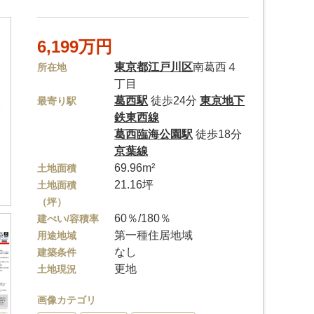
6,199万円
東京都
江戸川区
南葛西４
所在地
丁目
葛西駅
徒歩24分
東京地下
最寄り駅
鉄東西線
葛西臨海公園駅
徒歩18分
京葉線
69.96m²
土地面積
21.16坪
土地面積
（坪）
60％/180％
建ぺい/容積率
第一種住居地域
用途地域
なし
建築条件
更地
土地現況
画像カテゴリ