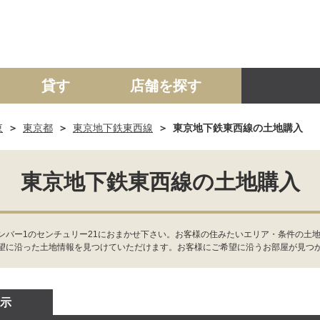
貸す
店舗を探す
東
東京都
東京地下鉄東西線
東京地下鉄東西線の土地購入
建て
マンション
土地
事業投資用
東京地下鉄東西線の土地購入
ンバー1のセンチュリー21におまかせ下さい。お客様の住みたいエリア・条件の土
望に沿った土地情報を見つけていただけます。お客様にご希望に沿うお部屋が見つ
示