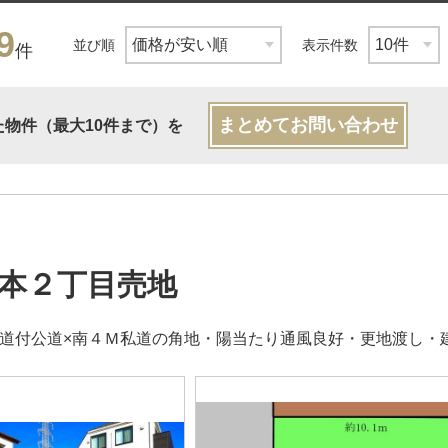
9
並び順
表示件数
件
まとめてお問い合わせ
た物件（最大10件まで）を
本２丁目売地
歩道付公道×南４Ｍ私道の角地・陽当たり通風良好・更地渡し・