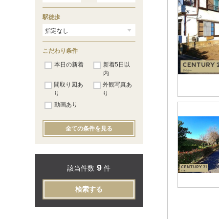
駅徒歩
こだわり条件
本日の新着
新着5日以
内
間取り図あ
外観写真あ
り
り
動画あり
全ての条件を見る
9
該当件数
件
検索する