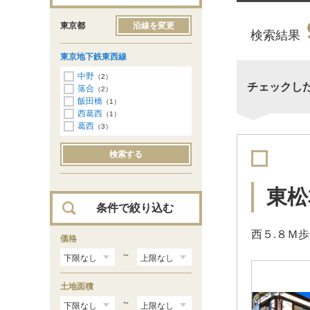
東京都
沿線を変更
検索結果
東京地下鉄東西線
中野
（2）
チェックし
落合
（2）
飯田橋
（1）
西葛西
（1）
葛西
（3）
検索する
東松
条件で絞り込む
西５.８Ｍ
価格
～
土地面積
～