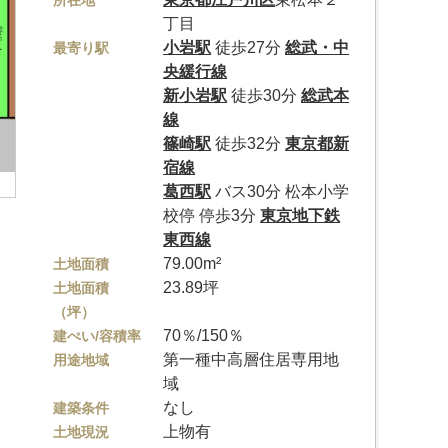
所在地
丁目
小岩駅
徒歩27分
総武・中
最寄り駅
央緩行線
新小岩駅
徒歩30分
総武本
線
篠崎駅
徒歩32分
東京都新
宿線
葛西駅
バス30分 松本小学
校停 停歩3分
東京地下鉄
東西線
79.00m²
土地面積
23.89坪
土地面積
（坪）
70％/150％
建ぺい/容積率
第一種中高層住居専用地
用途地域
域
なし
建築条件
上物有
土地現況