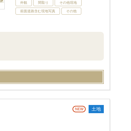
外観
間取り
その他現地
前面道路含む現地写真
その他
土地
NEW