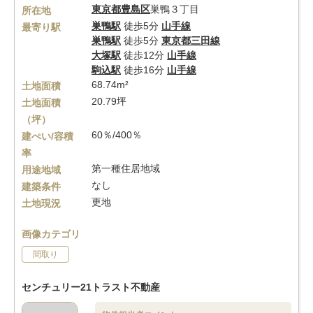
東京都
豊島区
巣鴨３丁目
所在地
巣鴨駅
徒歩5分
山手線
最寄り駅
巣鴨駅
徒歩5分
東京都三田線
大塚駅
徒歩12分
山手線
駒込駅
徒歩16分
山手線
68.74m²
土地面積
20.79坪
土地面積
（坪）
60％/400％
建ぺい/容積
率
第一種住居地域
用途地域
なし
建築条件
更地
土地現況
画像カテゴリ
間取り
センチュリー21トラスト不動産