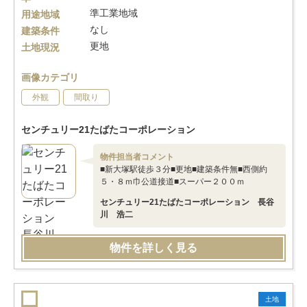
準工業地域
用途地域
なし
建築条件
更地
土地現況
画像カテゴリ
外観
間取り
センチュリー21たばたコーポレーション
物件担当者コメント
■新大塚駅徒歩３分■更地■建築条件無■西側約
５・８ｍ巾公道接道■スーパー２００ｍ
センチュリー21たばたコーポレーション 長谷
川 浩二
物件を詳しく見る
土地