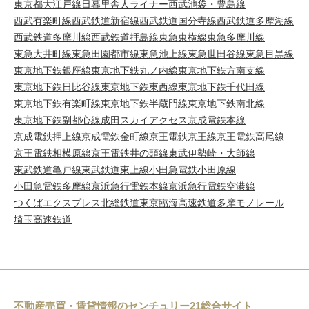
東京都大江戸線
日暮里舎人ライナー
西武池袋・豊島線
西武有楽町線
西武鉄道新宿線
西武鉄道国分寺線
西武鉄道多摩湖線
西武鉄道多摩川線
西武鉄道拝島線
東急東横線
東急多摩川線
東急大井町線
東急田園都市線
東急池上線
東急世田谷線
東急目黒線
東京地下鉄銀座線
東京地下鉄丸ノ内線
東京地下鉄方南支線
東京地下鉄日比谷線
東京地下鉄東西線
東京地下鉄千代田線
東京地下鉄有楽町線
東京地下鉄半蔵門線
東京地下鉄南北線
東京地下鉄副都心線
成田スカイアクセス
京成電鉄本線
京成電鉄押上線
京成電鉄金町線
京王電鉄京王線
京王電鉄高尾線
京王電鉄相模原線
京王電鉄井の頭線
東武伊勢崎・大師線
東武鉄道亀戸線
東武鉄道東上線
小田急電鉄小田原線
小田急電鉄多摩線
京浜急行電鉄本線
京浜急行電鉄空港線
つくばエクスプレス
北総鉄道
東京臨海高速鉄道
多摩モノレール
埼玉高速鉄道
不動産売買・賃貸情報のセンチュリー21総合サイト