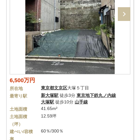
6,500万円
東京都
文京区
大塚５丁目
所在地
新大塚駅
徒歩3分
東京地下鉄丸ノ内線
最寄り駅
大塚駅
徒歩10分
山手線
41.65m²
土地面積
12.59坪
土地面積
（坪）
60％/300％
建ぺい/容積
率