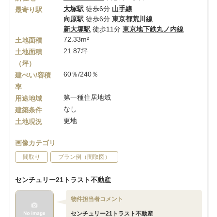
大塚駅
徒歩6分
山手線
最寄り駅
向原駅
徒歩6分
東京都荒川線
新大塚駅
徒歩11分
東京地下鉄丸ノ内線
72.33m²
土地面積
21.87坪
土地面積
（坪）
60％/240％
建ぺい/容積
率
第一種住居地域
用途地域
なし
建築条件
更地
土地現況
画像カテゴリ
間取り
プラン例（間取図）
センチュリー21トラスト不動産
物件担当者コメント
センチュリー21トラスト不動産