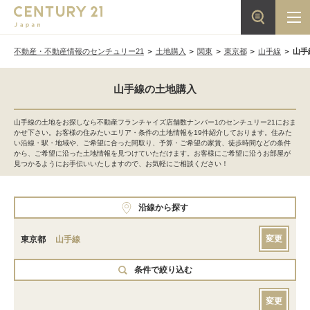
不動産・不動産情報のセンチュリー21
土地購入
関東
東京都
山手線
山手
山手線の土地購入
山手線の土地をお探しなら不動産フランチャイズ店舗数ナンバー1のセンチュリー21におま
かせ下さい。お客様の住みたいエリア・条件の土地情報を19件紹介しております。住みた
い沿線・駅・地域や、ご希望に合った間取り、予算・ご希望の家賃、徒歩時間などの条件
から、ご希望に沿った土地情報を見つけていただけます。お客様にご希望に沿うお部屋が
見つかるようにお手伝いいたしますので、お気軽にご相談ください！
沿線から探す
変更
東京都
山手線
条件で絞り込む
変更