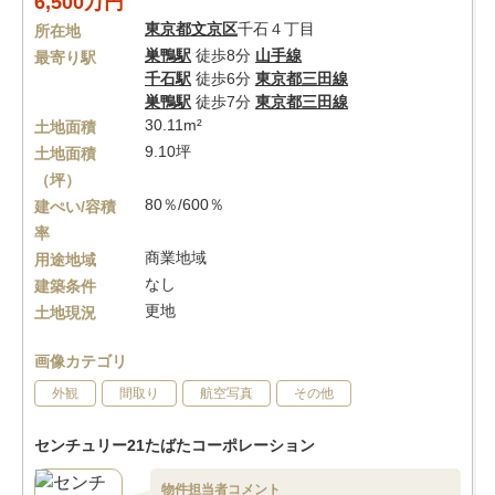
6,500万円
東京都
文京区
千石４丁目
所在地
巣鴨駅
徒歩8分
山手線
最寄り駅
千石駅
徒歩6分
東京都三田線
巣鴨駅
徒歩7分
東京都三田線
30.11m²
土地面積
9.10坪
土地面積
（坪）
80％/600％
建ぺい/容積
率
商業地域
用途地域
なし
建築条件
更地
土地現況
画像カテゴリ
外観
間取り
航空写真
その他
センチュリー21たばたコーポレーション
物件担当者コメント