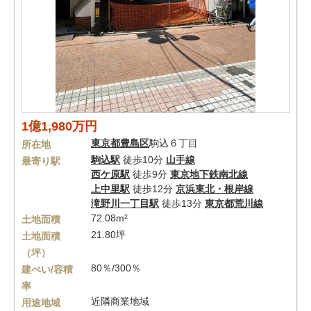
1億1,980万円
東京都
豊島区
駒込６丁目
所在地
駒込駅
徒歩10分
山手線
最寄り駅
西ケ原駅
徒歩9分
東京地下鉄南北線
上中里駅
徒歩12分
京浜東北・根岸線
滝野川一丁目駅
徒歩13分
東京都荒川線
72.08m²
土地面積
21.80坪
土地面積
（坪）
80％/300％
建ぺい/容積
率
近隣商業地域
用途地域