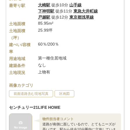
大崎駅
徒歩10分
山手線
最寄り駅
下神明駅
徒歩11分
東急大井町線
戸越駅
徒歩12分
東京都浅草線
85.95m²
土地面積
25.99坪
土地面積
（坪）
60％/200％
建ぺい/容積
率
第一種住居地域
用途地域
なし
建築条件
上物有
土地現況
画像カテゴリ
前面道路含む現地写真
区画図
センチュリー21LIFE HOME
物件担当者コメント
道路が南側に面しているので、とてもニーズが
高いです。駅から徒歩10分圏内に立地していま