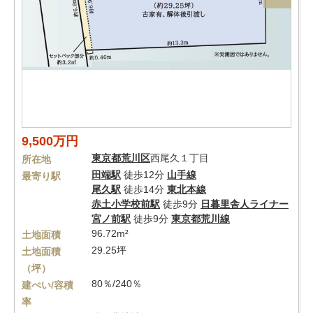
9,500万円
東京都
荒川区
西尾久１丁目
所在地
田端駅
徒歩12分
山手線
最寄り駅
尾久駅
徒歩14分
東北本線
赤土小学校前駅
徒歩9分
日暮里舎人ライナー
宮ノ前駅
徒歩9分
東京都荒川線
96.72m²
土地面積
29.25坪
土地面積
（坪）
80％/240％
建ぺい/容積
率