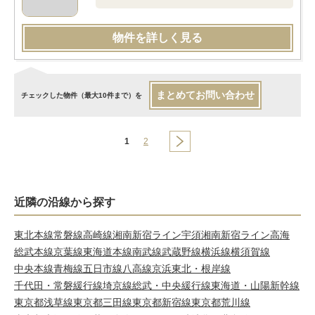
物件を詳しく見る
まとめてお問い合わせ
チェックした物件（最大10件まで）を
1
2
近隣の沿線から探す
東北本線
常磐線
高崎線
湘南新宿ライン宇須
湘南新宿ライン高海
総武本線
京葉線
東海道本線
南武線
武蔵野線
横浜線
横須賀線
中央本線
青梅線
五日市線
八高線
京浜東北・根岸線
千代田・常磐緩行線
埼京線
総武・中央緩行線
東海道・山陽新幹線
東京都浅草線
東京都三田線
東京都新宿線
東京都荒川線