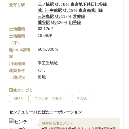
三ノ輪駅
徒歩8分
東京地下鉄日比谷線
最寄り駅
荒川一中前駅
徒歩9分
東京都荒川線
三河島駅
徒歩12分
常磐線
鶯谷駅
徒歩20分
山手線
63.12m²
土地面積
19.09坪
土地面積
（坪）
60％/300％
建ぺい/容積
率
準工業地域
用途地域
なし
建築条件
更地
土地現況
画像カテゴリ
間取り
プラン例（間取図）
その他
センチュリー21たばたコーポレーション
物件担当者コメント
■三ノ輪駅徒歩８分■約６３・１２平米■更地■建