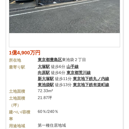
1億4,900万円
東京都
豊島区
東池袋２丁目
所在地
大塚駅
徒歩6分
山手線
最寄り駅
向原駅
徒歩6分
東京都荒川線
新大塚駅
徒歩11分
東京地下鉄丸ノ内線
東池袋駅
徒歩13分
東京地下鉄有楽町線
72.33m²
土地面積
21.87坪
土地面積
（坪）
60％/240％
建ぺい/容積
率
第一種住居地域
用途地域