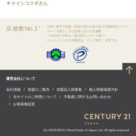
ケインコスギさん
※同一屋号で売買・賃貸の両方を取り扱う不動産仲介フラン
No.1
店舗数
※
チャイズ業としての全国における店舗数
（2026年7月時点／東京商工リサーチ調べ）
センチュリー21の加盟店は、すべて独立・自営です。
運営会社について
会社情報
加盟のご案内
加盟店人材募集
個人情報保護方針
当サイトのご利用について
不動産に関するお問い合わせ
お客様相談室
(C) CENTURY21 Real Estate of Japan Ltd. All rights reserved.