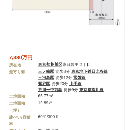
7,380万円
東京都
荒川区
東日暮里２丁目
所在地
三ノ輪駅
徒歩8分
東京地下鉄日比谷線
最寄り駅
三河島駅
徒歩12分
常磐線
鶯谷駅
徒歩20分
山手線
荒川一中前駅
徒歩9分
東京都荒川線
65.77m²
土地面積
19.89坪
土地面積
（坪）
60％/300％
建ぺい/容積
率