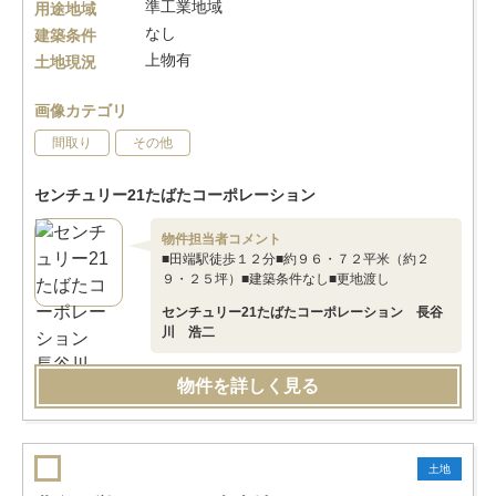
準工業地域
用途地域
なし
建築条件
上物有
土地現況
画像カテゴリ
間取り
その他
センチュリー21たばたコーポレーション
物件担当者コメント
■田端駅徒歩１２分■約９６・７２平米（約２
９・２５坪）■建築条件なし■更地渡し
センチュリー21たばたコーポレーション 長谷
川 浩二
物件を詳しく見る
土地