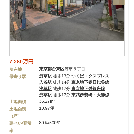
7,280万円
東京都
台東区
浅草５丁目
所在地
浅草駅
徒歩13分
つくばエクスプレス
最寄り駅
入谷駅
徒歩14分
東京地下鉄日比谷線
浅草駅
徒歩17分
東京地下鉄銀座線
浅草駅
徒歩17分
東武伊勢崎・大師線
36.27m²
土地面積
10.97坪
土地面積
（坪）
80％/500％
建ぺい/容積
率