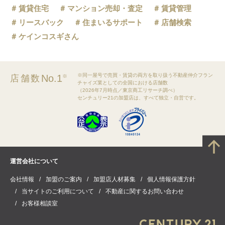
賃貸住宅
マンション売却・査定
賃貸管理
リースバック
住まいるサポート
店舗検索
ケインコスギさん
※同一屋号で売買・賃貸の両方を取り扱う不動産仲介フラン
No.1
店舗数
※
チャイズ業としての全国における店舗数
（2026年7月時点／東京商工リサーチ調べ）
センチュリー21の加盟店は、すべて独立・自営です。
運営会社について
会社情報
加盟のご案内
加盟店人材募集
個人情報保護方針
当サイトのご利用について
不動産に関するお問い合わせ
お客様相談室