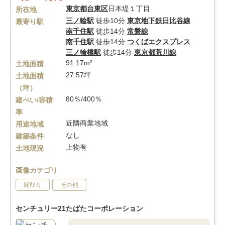
東京都
台東区
日本堤１丁目
所在地
三ノ輪駅
徒歩10分
東京地下鉄日比谷線
最寄り駅
南千住駅
徒歩14分
常磐線
南千住駅
徒歩14分
つくばエクスプレス
三ノ輪橋駅
徒歩14分
東京都荒川線
91.17m²
土地面積
27.57坪
土地面積
（坪）
80％/400％
建ぺい/容積
率
近隣商業地域
用途地域
なし
建築条件
上物有
土地現況
画像カテゴリ
間取り
その他
センチュリー21たばたコーポレーション