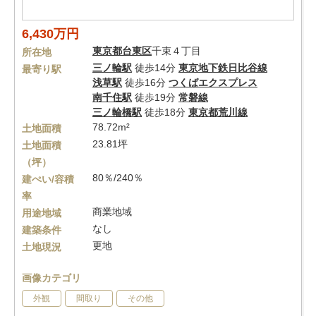
6,430万円
東京都
台東区
千束４丁目
所在地
三ノ輪駅
徒歩14分
東京地下鉄日比谷線
最寄り駅
浅草駅
徒歩16分
つくばエクスプレス
南千住駅
徒歩19分
常磐線
三ノ輪橋駅
徒歩18分
東京都荒川線
78.72m²
土地面積
23.81坪
土地面積
（坪）
80％/240％
建ぺい/容積
率
商業地域
用途地域
なし
建築条件
更地
土地現況
画像カテゴリ
外観
間取り
その他