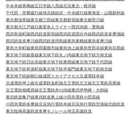
中央本線
青梅線
五日市線
八高線
京浜東北・根岸線
千代田・常磐緩行線
埼京線
総武・中央緩行線
東海道・山陽新幹線
東京都浅草線
東京都三田線
東京都新宿線
東京都荒川線
東京都大江戸線
日暮里舎人ライナー
西武池袋・豊島線
西武有楽町線
西武鉄道新宿線
西武鉄道国分寺線
西武鉄道多摩湖線
西武鉄道多摩川線
西武鉄道拝島線
東急東横線
東急多摩川線
東急大井町線
東急田園都市線
東急池上線
東急世田谷線
東急目黒線
東京地下鉄銀座線
東京地下鉄丸ノ内線
東京地下鉄方南支線
東京地下鉄日比谷線
東京地下鉄東西線
東京地下鉄千代田線
東京地下鉄有楽町線
東京地下鉄半蔵門線
東京地下鉄南北線
東京地下鉄副都心線
成田スカイアクセス
京成電鉄本線
京成電鉄押上線
京成電鉄金町線
京王電鉄京王線
京王電鉄高尾線
京王電鉄相模原線
京王電鉄井の頭線
東武伊勢崎・大師線
東武鉄道亀戸線
東武鉄道東上線
小田急電鉄小田原線
小田急電鉄多摩線
京浜急行電鉄本線
京浜急行電鉄空港線
北総鉄道
東京臨海高速鉄道
多摩モノレール
埼玉高速鉄道