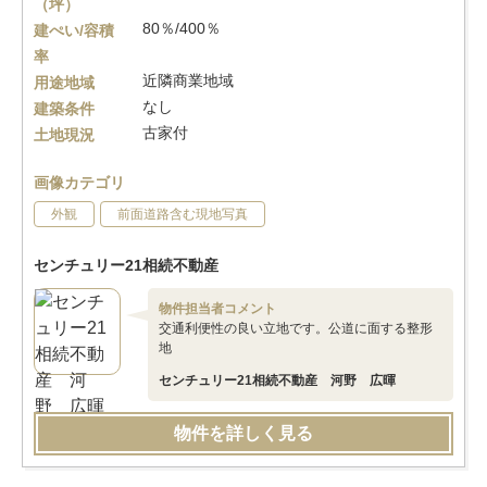
（坪）
80％/400％
建ぺい/容積
率
近隣商業地域
用途地域
なし
建築条件
古家付
土地現況
画像カテゴリ
外観
前面道路含む現地写真
センチュリー21相続不動産
物件担当者コメント
交通利便性の良い立地です。公道に面する整形
地
センチュリー21相続不動産 河野 広暉
物件を詳しく見る