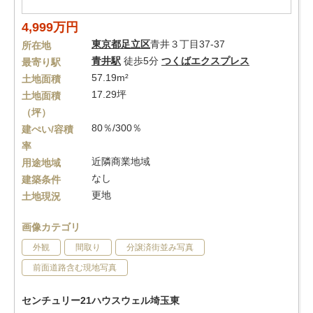
4,999万円
東京都
足立区
青井３丁目37-37
所在地
青井駅
徒歩5分
つくばエクスプレス
最寄り駅
57.19m²
土地面積
17.29坪
土地面積
（坪）
80％/300％
建ぺい/容積
率
近隣商業地域
用途地域
なし
建築条件
更地
土地現況
画像カテゴリ
外観
間取り
分譲済街並み写真
前面道路含む現地写真
センチュリー21ハウスウェル埼玉東