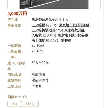
4,000万円
東京都
台東区
竜泉３丁目
所在地
三ノ輪駅
徒歩9分
東京地下鉄日比谷線
最寄り駅
三ノ輪橋駅
徒歩12分
東京都荒川線
入谷駅
徒歩16分
東京地下鉄日比谷線
南千住駅
徒歩17分
常磐線
93.10m²
土地面積
28.16坪
土地面積
（坪）
80％/400％
建ぺい/容積
率
商業地域
用途地域
建築条件付
建築条件
上物有
土地現況
画像カテゴリ
外観
間取り