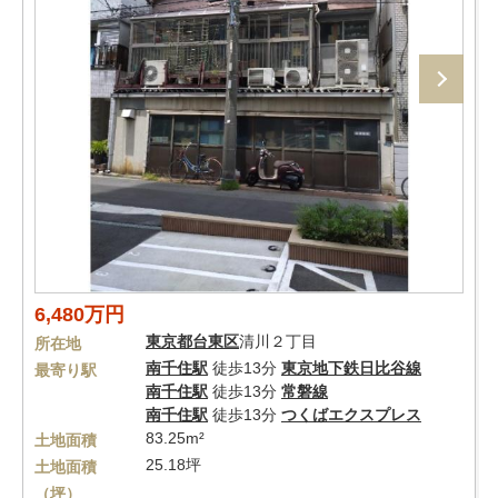
6,480万円
東京都
台東区
清川２丁目
所在地
南千住駅
徒歩13分
東京地下鉄日比谷線
最寄り駅
南千住駅
徒歩13分
常磐線
南千住駅
徒歩13分
つくばエクスプレス
83.25m²
土地面積
25.18坪
土地面積
（坪）