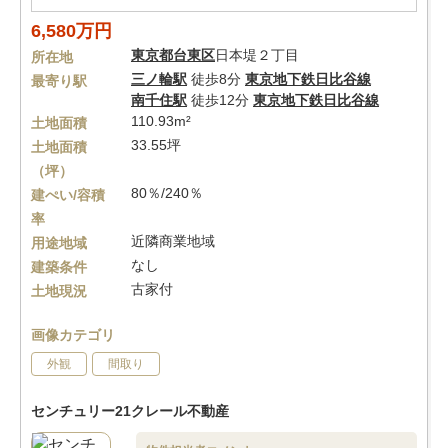
6,580万円
東京都
台東区
日本堤２丁目
所在地
三ノ輪駅
徒歩8分
東京地下鉄日比谷線
最寄り駅
南千住駅
徒歩12分
東京地下鉄日比谷線
110.93m²
土地面積
33.55坪
土地面積
（坪）
80％/240％
建ぺい/容積
率
近隣商業地域
用途地域
なし
建築条件
古家付
土地現況
画像カテゴリ
外観
間取り
センチュリー21クレール不動産