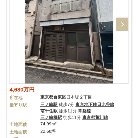
4,680万円
東京都
台東区
日本堤２丁目
所在地
三ノ輪駅
徒歩7分
東京地下鉄日比谷線
最寄り駅
南千住駅
徒歩11分
常磐線
三ノ輪橋駅
徒歩11分
東京都荒川線
74.99m²
土地面積
22.68坪
土地面積