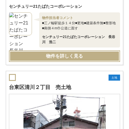
センチュリー21たばたコーポレーション
物件担当者コメント
■三ノ輪駅徒歩１４分■更地■建築条件無■整形地
■南側４m巾公道に面す
センチュリー21たばたコーポレーション 長谷
川 浩二
物件を詳しく見る
土地
台東区清川２丁目 売土地