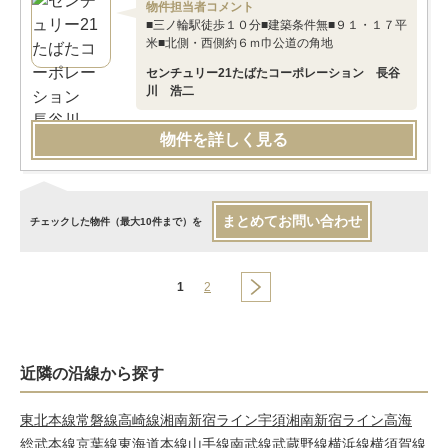
物件担当者コメント
■三ノ輪駅徒歩１０分■建築条件無■９１・１７平
米■北側・西側約６ｍ巾公道の角地
センチュリー21たばたコーポレーション 長谷
川 浩二
物件を詳しく見る
まとめてお問い合わせ
チェックした物件（最大10件まで）を
1
2
近隣の沿線から探す
東北本線
常磐線
高崎線
湘南新宿ライン宇須
湘南新宿ライン高海
総武本線
京葉線
東海道本線
山手線
南武線
武蔵野線
横浜線
横須賀線