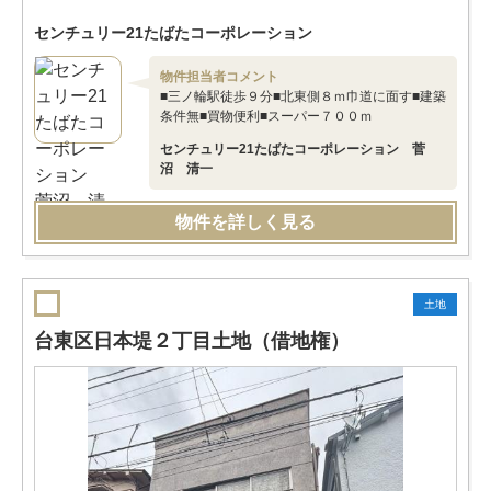
センチュリー21たばたコーポレーション
物件担当者コメント
■三ノ輪駅徒歩９分■北東側８ｍ巾道に面す■建築
条件無■買物便利■スーパー７００ｍ
センチュリー21たばたコーポレーション 菅
沼 清一
物件を詳しく見る
土地
台東区日本堤２丁目土地（借地権）