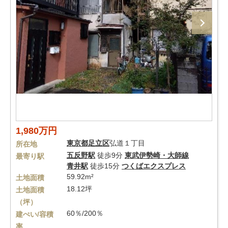
1,980万円
東京都
足立区
弘道１丁目
所在地
五反野駅
徒歩9分
東武伊勢崎・大師線
最寄り駅
青井駅
徒歩15分
つくばエクスプレス
59.92m²
土地面積
18.12坪
土地面積
（坪）
60％/200％
建ぺい/容積
率