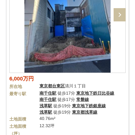
6,000万円
東京都
台東区
清川１丁目
所在地
南千住駅
徒歩17分
東京地下鉄日比谷線
最寄り駅
南千住駅
徒歩17分
常磐線
浅草駅
徒歩19分
東京地下鉄銀座線
浅草駅
徒歩19分
東京都浅草線
40.76m²
土地面積
12.32坪
土地面積
（坪）