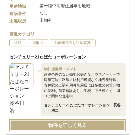
第一種中高層住居専用地域
用途地域
なし
建築条件
上物有
土地現況
画像カテゴリ
外観
間取り
前面道路含む現地写真
センチュリー21たばたコーポレーション
物件担当者コメント
建築条件のない売地お好きなハウスメーカーで
建築可能２路線２駅利用可能な立地五反野駅、
青井駅の二駅利用可能周辺には多数のお買い物
に便利な商業施設あり小学校、中学校近く、周
りは閑静な住宅街
センチュリー21たばたコーポレーション 長谷
川 浩二
物件を詳しく見る