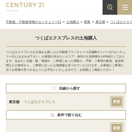
不動産・不動産情報のセンチュリー21
土地購入
関東
東京都
つくばエクス
つくばエクスプレスの土地購入
つくばエクスプレスの土地をお探しなら不動産フランチャイズ店舗数ナンバー1のセンチュ
リー21におまかせ下さい。お客様の住みたいエリア・条件の土地情報を14件紹介しており
ます。住みたい沿線・駅・地域や、ご希望に合った間取り、予算・ご希望の家賃、徒歩時
間などの条件から、ご希望に沿った土地情報を見つけていただけます。お客様にご希望に
沿うお部屋が見つかるようにお手伝いいたしますので、お気軽にご相談ください！
沿線から探す
変更
東京都
つくばエクスプレス
条件で絞り込む
変更