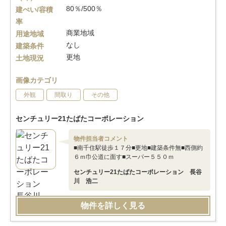
80％/500％
建ぺい/容積
率
商業地域
用途地域
なし
建築条件
更地
土地現況
画像カテゴリ
外観
間取り
その他
センチュリー21たばたコーポレーション
物件担当者コメント
■南千住駅徒歩１７分■更地■建築条件無■西側約
６ｍ巾公道に面す■スーパー５５０ｍ
センチュリー21たばたコーポレーション 長谷
川 浩二
物件を詳しく見る