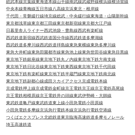
総武本線
京葉線
東海道本線
山手線
南武線
武蔵野線
横浜線
横須賀線
中央本線
青梅線
五日市線
八高線
京浜東北・根岸線
千代田・常磐緩行線
埼京線
総武・中央緩行線
東海道・山陽新幹線
東京都浅草線
東京都三田線
東京都新宿線
東京都大江戸線
日暮里舎人ライナー
西武池袋・豊島線
西武有楽町線
西武鉄道新宿線
西武鉄道国分寺線
西武鉄道多摩湖線
西武鉄道多摩川線
西武鉄道拝島線
東急東横線
東急多摩川線
東急大井町線
東急田園都市線
東急池上線
東急世田谷線
東急目黒線
東京地下鉄銀座線
東京地下鉄丸ノ内線
東京地下鉄方南支線
東京地下鉄日比谷線
東京地下鉄東西線
東京地下鉄千代田線
東京地下鉄有楽町線
東京地下鉄半蔵門線
東京地下鉄南北線
東京地下鉄副都心線
成田スカイアクセス
京成電鉄本線
京成電鉄押上線
京成電鉄金町線
京王電鉄京王線
京王電鉄高尾線
京王電鉄相模原線
京王電鉄井の頭線
東武伊勢崎・大師線
東武鉄道亀戸線
東武鉄道東上線
小田急電鉄小田原線
小田急電鉄多摩線
京浜急行電鉄本線
京浜急行電鉄空港線
つくばエクスプレス
北総鉄道
東京臨海高速鉄道
多摩モノレール
埼玉高速鉄道