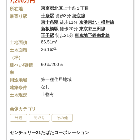
7,200万円
東京都
北区
上十条１丁目
所在地
十条駅
徒歩3分
埼京線
最寄り駅
東十条駅
徒歩11分
京浜東北・根岸線
新板橋駅
徒歩20分
東京都三田線
王子駅
徒歩21分
東京地下鉄南北線
86.51m²
土地面積
26.16坪
土地面積
（坪）
60％/200％
建ぺい/容積
率
第一種住居地域
用途地域
なし
建築条件
上物有
土地現況
画像カテゴリ
外観
間取り
その他
センチュリー21たばたコーポレーション