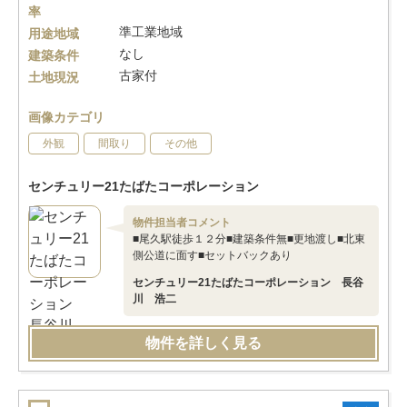
率
準工業地域
用途地域
なし
建築条件
古家付
土地現況
画像カテゴリ
外観
間取り
その他
センチュリー21たばたコーポレーション
物件担当者コメント
■尾久駅徒歩１２分■建築条件無■更地渡し■北東
側公道に面す■セットバックあり
センチュリー21たばたコーポレーション 長谷
川 浩二
物件を詳しく見る