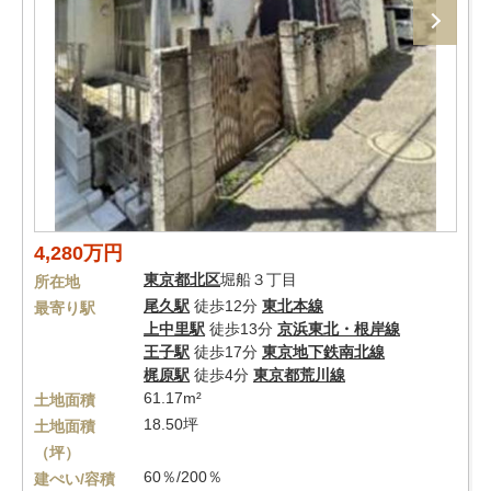
4,280万円
東京都
北区
堀船３丁目
所在地
尾久駅
徒歩12分
東北本線
最寄り駅
上中里駅
徒歩13分
京浜東北・根岸線
王子駅
徒歩17分
東京地下鉄南北線
梶原駅
徒歩4分
東京都荒川線
61.17m²
土地面積
18.50坪
土地面積
（坪）
60％/200％
建ぺい/容積