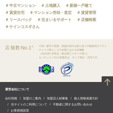
中古マンション
土地購入
新築一戸建て
賃貸住宅
マンション売却・査定
賃貸管理
リースバック
住まいるサポート
店舗検索
ケインコスギさん
※同一屋号で売買・賃貸の両方を取り扱う不動産仲介フラン
No.1
店舗数
※
チャイズ業としての全国における店舗数
（2026年7月時点／東京商工リサーチ調べ）
センチュリー21の加盟店は、すべて独立・自営です。
運営会社について
会社情報
加盟のご案内
加盟店人材募集
個人情報保護方針
当サイトのご利用について
不動産に関するお問い合わせ
お客様相談室