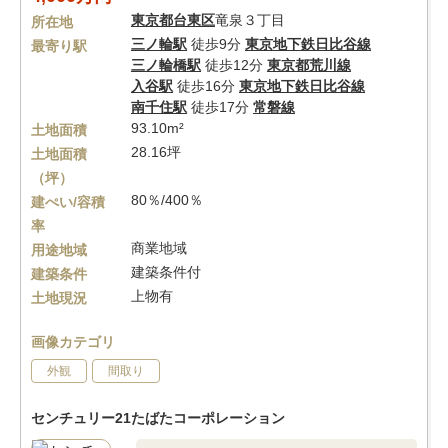
東京都
台東区
竜泉３丁目
所在地
三ノ輪駅
徒歩9分
東京地下鉄日比谷線
最寄り駅
三ノ輪橋駅
徒歩12分
東京都荒川線
入谷駅
徒歩16分
東京地下鉄日比谷線
南千住駅
徒歩17分
常磐線
93.10m²
土地面積
28.16坪
土地面積
（坪）
80％/400％
建ぺい/容積
率
商業地域
用途地域
建築条件付
建築条件
上物有
土地現況
画像カテゴリ
外観
間取り
センチュリー21たばたコーポレーション