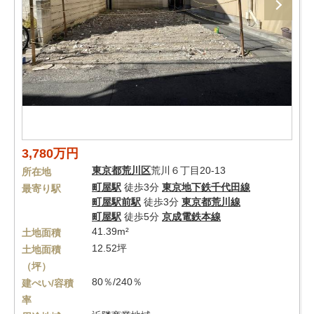
3,780万円
東京都
荒川区
荒川６丁目20-13
所在地
町屋駅
徒歩3分
東京地下鉄千代田線
最寄り駅
町屋駅前駅
徒歩3分
東京都荒川線
町屋駅
徒歩5分
京成電鉄本線
41.39m²
土地面積
12.52坪
土地面積
（坪）
80％/240％
建ぺい/容積
率