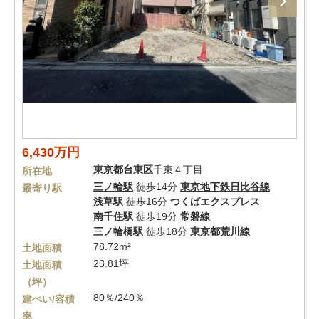
6,430万円
東京都
台東区
千束４丁目
所在地
三ノ輪駅
徒歩14分
東京地下鉄日比谷線
最寄り駅
浅草駅
徒歩16分
つくばエクスプレス
南千住駅
徒歩19分
常磐線
三ノ輪橋駅
徒歩18分
東京都荒川線
78.72m²
土地面積
23.81坪
土地面積
（坪）
80％/240％
建ぺい/容積
率