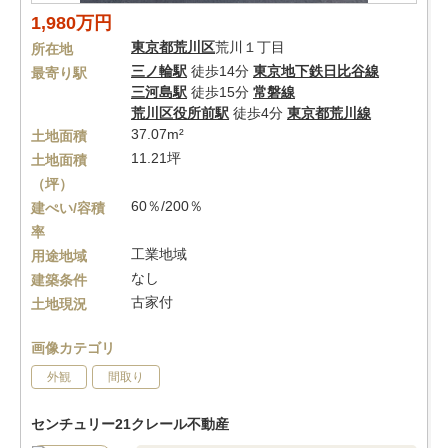
1,980万円
東京都
荒川区
荒川１丁目
所在地
三ノ輪駅
徒歩14分
東京地下鉄日比谷線
最寄り駅
三河島駅
徒歩15分
常磐線
荒川区役所前駅
徒歩4分
東京都荒川線
37.07m²
土地面積
11.21坪
土地面積
（坪）
60％/200％
建ぺい/容積
率
工業地域
用途地域
なし
建築条件
古家付
土地現況
画像カテゴリ
外観
間取り
センチュリー21クレール不動産