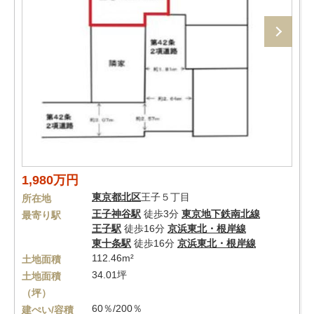
1,980万円
東京都
北区
王子５丁目
所在地
王子神谷駅
徒歩3分
東京地下鉄南北線
最寄り駅
王子駅
徒歩16分
京浜東北・根岸線
東十条駅
徒歩16分
京浜東北・根岸線
112.46m²
土地面積
34.01坪
土地面積
（坪）
60％/200％
建ぺい/容積