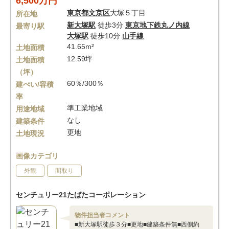
6,500万円
東京都
文京区
大塚５丁目
所在地
新大塚駅
徒歩3分
東京地下鉄丸ノ内線
最寄り駅
大塚駅
徒歩10分
山手線
41.65m²
土地面積
12.59坪
土地面積
（坪）
60％/300％
建ぺい/容積
率
準工業地域
用途地域
なし
建築条件
更地
土地現況
画像カテゴリ
外観
間取り
センチュリー21たばたコーポレーション
物件担当者コメント
■新大塚駅徒歩３分■更地■建築条件無■西側約