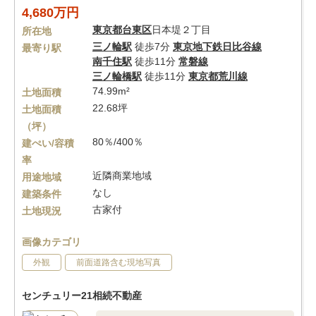
4,680万円
東京都
台東区
日本堤２丁目
所在地
三ノ輪駅
徒歩7分
東京地下鉄日比谷線
最寄り駅
南千住駅
徒歩11分
常磐線
三ノ輪橋駅
徒歩11分
東京都荒川線
74.99m²
土地面積
22.68坪
土地面積
（坪）
80％/400％
建ぺい/容積
率
近隣商業地域
用途地域
なし
建築条件
古家付
土地現況
画像カテゴリ
外観
前面道路含む現地写真
センチュリー21相続不動産