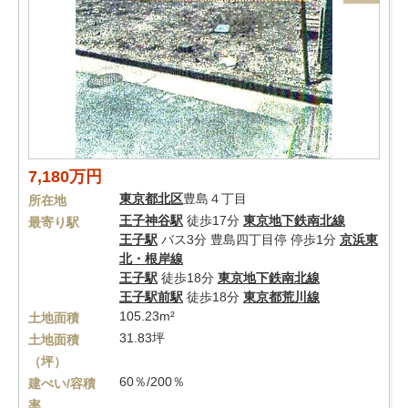
7,180万円
東京都
北区
豊島４丁目
所在地
王子神谷駅
徒歩17分
東京地下鉄南北線
最寄り駅
王子駅
バス3分 豊島四丁目停 停歩1分
京浜東
北・根岸線
王子駅
徒歩18分
東京地下鉄南北線
王子駅前駅
徒歩18分
東京都荒川線
105.23m²
土地面積
31.83坪
土地面積
（坪）
60％/200％
建ぺい/容積
率