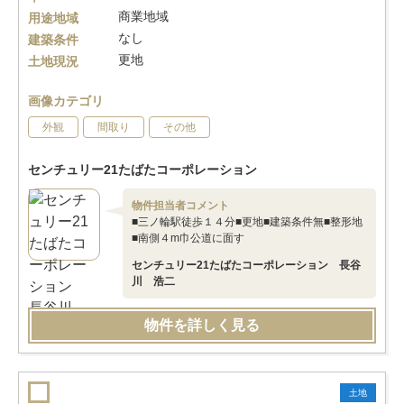
商業地域
用途地域
なし
建築条件
更地
土地現況
画像カテゴリ
外観
間取り
その他
センチュリー21たばたコーポレーション
物件担当者コメント
■三ノ輪駅徒歩１４分■更地■建築条件無■整形地
■南側４m巾公道に面す
センチュリー21たばたコーポレーション 長谷
川 浩二
物件を詳しく見る
土地