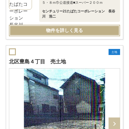
５・８ｍ巾公道接道■スーパー２００ｍ
センチュリー21たばたコーポレーション 長谷
川 浩二
物件を詳しく見る
土地
北区豊島４丁目 売土地