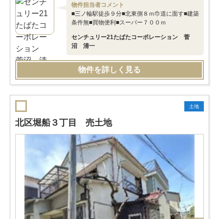
物件担当者コメント
■三ノ輪駅徒歩９分■北東側８ｍ巾道に面す■建築
条件無■買物便利■スーパー７００ｍ
センチュリー21たばたコーポレーション 菅
沼 清一
物件を詳しく見る
土地
北区堀船３丁目 売土地