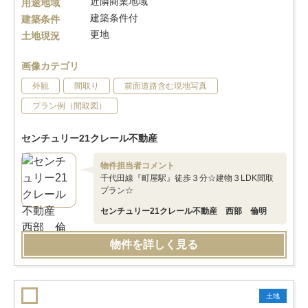
近隣商業地域
用途地域
建築条件付
建築条件
更地
土地現況
画像カテゴリ
外観
間取り
前面道路含む現地写真
プラン例（間取図）
センチュリー21クレール不動産
物件担当者コメント
千代田線『町屋駅』徒歩３分☆建物３LDK間取
プラン☆
センチュリー21クレール不動産 西部 倫明
物件を詳しく見る
土地