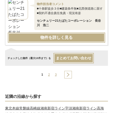
物件担当者コメント
■十条駅徒歩３分■建築条件無■北西側道路に面す
■契約不適合責任免責・現況有姿
センチュリー21たばたコーポレーション 長谷
川 浩二
物件を詳しく見る
まとめてお問い合わせ
チェックした物件（最大10件まで）を
1
2
3
近隣の沿線から探す
東北本線
常磐線
高崎線
湘南新宿ライン宇須
湘南新宿ライン高海