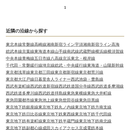
1
近隣の沿線から探す
東北本線
常磐線
高崎線
湘南新宿ライン宇須
湘南新宿ライン高海
総武本線
京葉線
東海道本線
山手線
南武線
武蔵野線
横浜線
横須賀線
中央本線
青梅線
五日市線
八高線
京浜東北・根岸線
千代田・常磐緩行線
埼京線
総武・中央緩行線
東海道・山陽新幹線
東京都浅草線
東京都三田線
東京都新宿線
東京都荒川線
東京都大江戸線
日暮里舎人ライナー
西武池袋・豊島線
西武有楽町線
西武鉄道新宿線
西武鉄道国分寺線
西武鉄道多摩湖線
西武鉄道多摩川線
西武鉄道拝島線
東急東横線
東急大井町線
東急田園都市線
東急池上線
東急世田谷線
東急目黒線
東京地下鉄銀座線
東京地下鉄丸ノ内線
東京地下鉄方南支線
東京地下鉄日比谷線
東京地下鉄東西線
東京地下鉄千代田線
東京地下鉄有楽町線
東京地下鉄半蔵門線
東京地下鉄南北線
東京地下鉄副都心線
成田スカイアクセス
京成電鉄本線