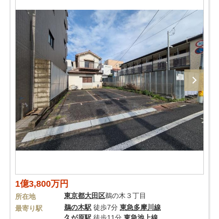
1億3,800万円
東京都
大田区
鵜の木３丁目
所在地
鵜の木駅
徒歩7分
東急多摩川線
最寄り駅
久が原駅
徒歩11分
東急池上線