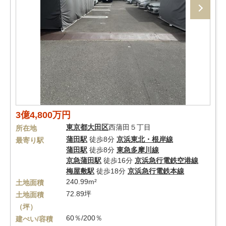
3億4,800万円
東京都
大田区
西蒲田５丁目
所在地
蒲田駅
徒歩8分
京浜東北・根岸線
最寄り駅
蒲田駅
徒歩8分
東急多摩川線
京急蒲田駅
徒歩16分
京浜急行電鉄空港線
梅屋敷駅
徒歩18分
京浜急行電鉄本線
240.99m²
土地面積
72.89坪
土地面積
（坪）
60％/200％
建ぺい/容積