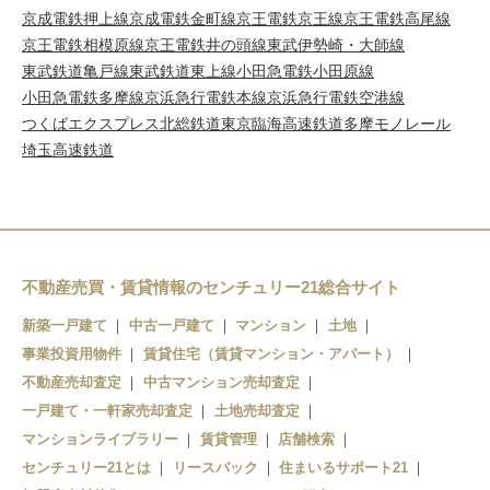
京成電鉄押上線
京成電鉄金町線
京王電鉄京王線
京王電鉄高尾線
京王電鉄相模原線
京王電鉄井の頭線
東武伊勢崎・大師線
東武鉄道亀戸線
東武鉄道東上線
小田急電鉄小田原線
小田急電鉄多摩線
京浜急行電鉄本線
京浜急行電鉄空港線
つくばエクスプレス
北総鉄道
東京臨海高速鉄道
多摩モノレール
埼玉高速鉄道
不動産売買・賃貸情報のセンチュリー21総合サイト
新築一戸建て
中古一戸建て
マンション
土地
事業投資用物件
賃貸住宅（賃貸マンション・アパート）
不動産売却査定
中古マンション売却査定
一戸建て・一軒家売却査定
土地売却査定
マンションライブラリー
賃貸管理
店舗検索
センチュリー21とは
リースバック
住まいるサポート21