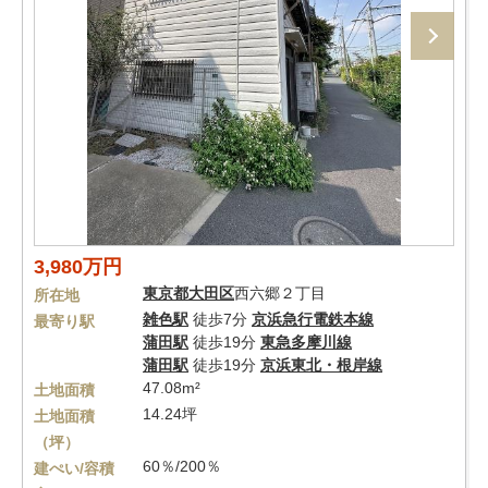
3,980万円
東京都
大田区
西六郷２丁目
所在地
雑色駅
徒歩7分
京浜急行電鉄本線
最寄り駅
蒲田駅
徒歩19分
東急多摩川線
蒲田駅
徒歩19分
京浜東北・根岸線
47.08m²
土地面積
14.24坪
土地面積
（坪）
60％/200％
建ぺい/容積