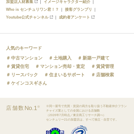
加盟店人材募集
イメージキャラクター紹介
Who is センチュリワン君！？
接客グランプリ
Youtube公式チャンネル
成約者アンケート
人気のキーワード
中古マンション
土地購入
新築一戸建て
賃貸住宅
マンション売却・査定
賃貸管理
リースバック
住まいるサポート
店舗検索
ケインコスギさん
※同一屋号で売買・賃貸の両方を取り扱う不動産仲介フラン
No.1
店舗数
※
チャイズ業としての全国における店舗数
（2026年7月時点／東京商工リサーチ調べ）
センチュリー21の加盟店は、すべて独立・自営です。