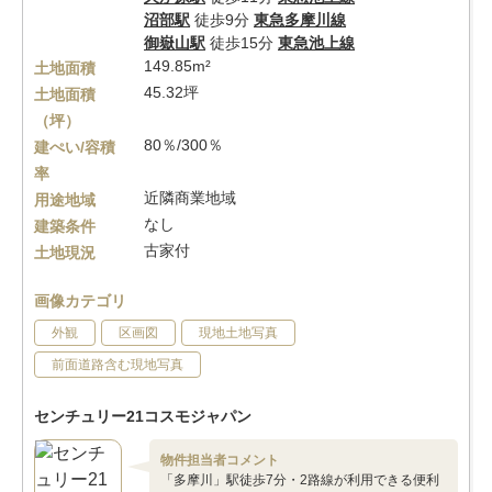
沼部駅
徒歩9分
東急多摩川線
御嶽山駅
徒歩15分
東急池上線
149.85m²
土地面積
45.32坪
土地面積
（坪）
80％/300％
建ぺい/容積
率
近隣商業地域
用途地域
なし
建築条件
古家付
土地現況
画像カテゴリ
外観
区画図
現地土地写真
前面道路含む現地写真
センチュリー21コスモジャパン
物件担当者コメント
「多摩川」駅徒歩7分・2路線が利用できる便利