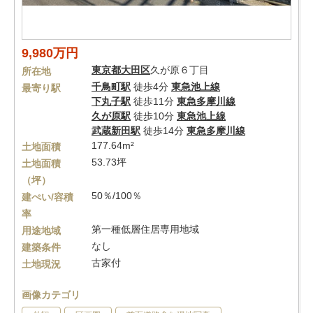
9,980万円
東京都
大田区
久が原６丁目
所在地
千鳥町駅
徒歩4分
東急池上線
最寄り駅
下丸子駅
徒歩11分
東急多摩川線
久が原駅
徒歩10分
東急池上線
武蔵新田駅
徒歩14分
東急多摩川線
177.64m²
土地面積
53.73坪
土地面積
（坪）
50％/100％
建ぺい/容積
率
第一種低層住居専用地域
用途地域
なし
建築条件
古家付
土地現況
画像カテゴリ