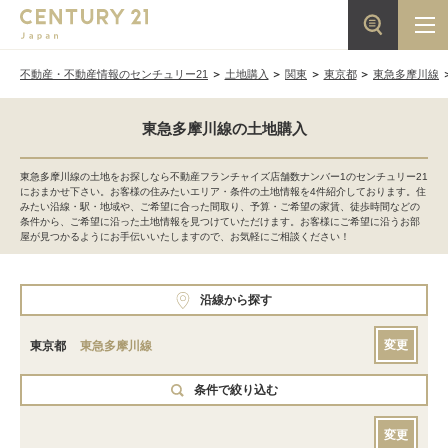
不動産・不動産情報のセンチュリー21
土地購入
関東
東京都
東急多摩川線
東急多摩川線の土地購入
東急多摩川線の土地をお探しなら不動産フランチャイズ店舗数ナンバー1のセンチュリー21
におまかせ下さい。お客様の住みたいエリア・条件の土地情報を4件紹介しております。住
みたい沿線・駅・地域や、ご希望に合った間取り、予算・ご希望の家賃、徒歩時間などの
条件から、ご希望に沿った土地情報を見つけていただけます。お客様にご希望に沿うお部
屋が見つかるようにお手伝いいたしますので、お気軽にご相談ください！
沿線から探す
変更
東京都
東急多摩川線
条件で絞り込む
変更