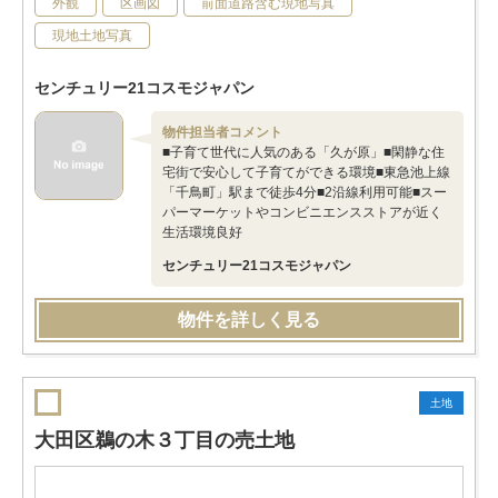
外観
区画図
前面道路含む現地写真
現地土地写真
センチュリー21コスモジャパン
物件担当者コメント
■子育て世代に人気のある「久が原」■閑静な住
宅街で安心して子育てができる環境■東急池上線
「千鳥町」駅まで徒歩4分■2沿線利用可能■スー
パーマーケットやコンビニエンスストアが近く
生活環境良好
センチュリー21コスモジャパン
物件を詳しく見る
土地
大田区鵜の木３丁目の売土地