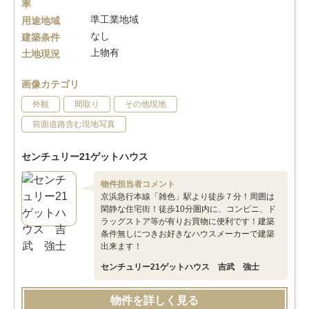
率
準工業地域
用途地域
なし
建築条件
上物有
土地現況
画像カテゴリ
外観
間取り
その他現地
前面道路含む現地写真
センチュリー21ゲットハウス
物件担当者コメント
京浜急行本線「雑色」駅より徒歩７分！周囲は
閑静な住宅街！徒歩10分圏内に、コンビニ、ド
ラッグストア等が有りお買物に便利です！建築
条件無しにつきお好きなハウスメーカーで建築
出来ます！
センチュリー21ゲットハウス 吉武 強士
物件を詳しく見る