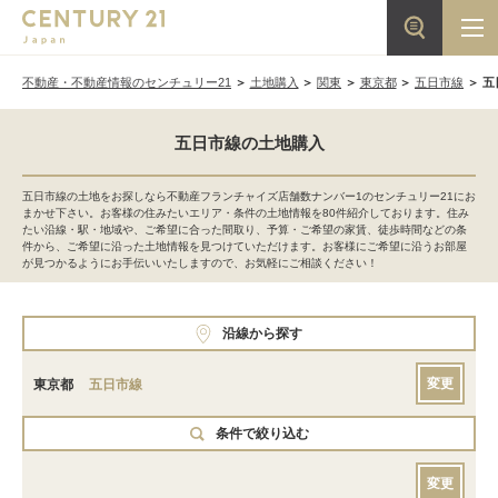
不動産・不動産情報のセンチュリー21
土地購入
関東
東京都
五日市線
五
五日市線の土地購入
五日市線の土地をお探しなら不動産フランチャイズ店舗数ナンバー1のセンチュリー21にお
まかせ下さい。お客様の住みたいエリア・条件の土地情報を80件紹介しております。住み
たい沿線・駅・地域や、ご希望に合った間取り、予算・ご希望の家賃、徒歩時間などの条
件から、ご希望に沿った土地情報を見つけていただけます。お客様にご希望に沿うお部屋
が見つかるようにお手伝いいたしますので、お気軽にご相談ください！
沿線から探す
変更
東京都
五日市線
条件で絞り込む
変更