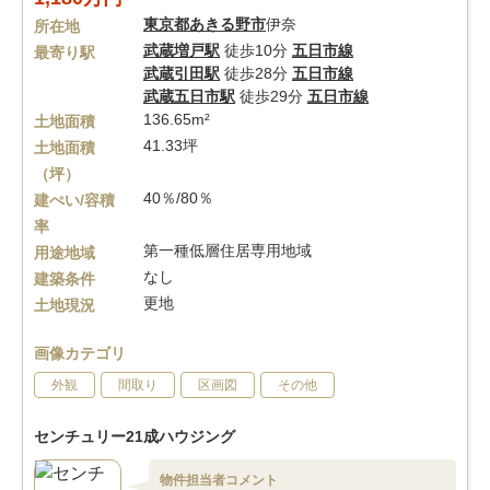
東京都
あきる野市
伊奈
所在地
武蔵増戸駅
徒歩10分
五日市線
最寄り駅
武蔵引田駅
徒歩28分
五日市線
武蔵五日市駅
徒歩29分
五日市線
136.65m²
土地面積
41.33坪
土地面積
（坪）
40％/80％
建ぺい/容積
率
第一種低層住居専用地域
用途地域
なし
建築条件
更地
土地現況
画像カテゴリ
外観
間取り
区画図
その他
センチュリー21成ハウジング
物件担当者コメント