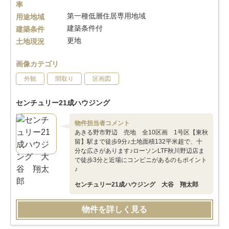
率
第一種低層住居専用地域
用途地域
建築条件付
建築条件
更地
土地現況
画像カテゴリ
外観
間取り
区画図
センチュリー21成ハウジング
物件担当者コメント
あきる野市野辺 売地 全10区画 1号区【東秋
留】駅まで徒歩9分♪土地面積132平米超で、十
分な広さがあります♪ローソンLTF秋川野辺店ま
で徒歩3分と近場にコンビニがあるのもポイント
♪
センチュリー21成ハウジング 大谷 翔太郎
物件を詳しく見る