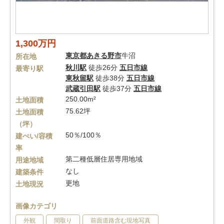
1,300万円
東京都
あきる野市
牛沼
所在地
秋川駅
徒歩26分
五日市線
最寄り駅
東秋留駅
徒歩38分
五日市線
武蔵引田駅
徒歩37分
五日市線
250.00m²
土地面積
75.62坪
土地面積
（坪）
50％/100％
建ぺい/容積
率
第二種低層住居専用地域
用途地域
なし
建築条件
更地
土地現況
画像カテゴリ
外観
間取り
前面道路含む現地写真