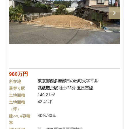
980万円
東京都
西多摩郡日の出町
大字平井
所在地
武蔵増戸駅
徒歩25分
五日市線
最寄り駅
140.21m²
土地面積
42.41坪
土地面積
（坪）
40％/80％
建ぺい/容積
率