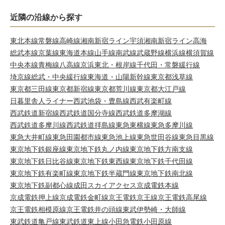
近隣の沿線から探す
東北本線
常磐線
高崎線
湘南新宿ライン宇須
湘南新宿ライン高海
総武本線
京葉線
東海道本線
山手線
南武線
武蔵野線
横浜線
横須賀線
中央本線
青梅線
八高線
京浜東北・根岸線
千代田・常磐緩行線
埼京線
総武・中央緩行線
東海道・山陽新幹線
東京都浅草線
東京都三田線
東京都新宿線
東京都荒川線
東京都大江戸線
日暮里舎人ライナー
西武池袋・豊島線
西武有楽町線
西武鉄道新宿線
西武鉄道国分寺線
西武鉄道多摩湖線
西武鉄道多摩川線
西武鉄道拝島線
東急東横線
東急多摩川線
東急大井町線
東急田園都市線
東急池上線
東急世田谷線
東急目黒線
東京地下鉄銀座線
東京地下鉄丸ノ内線
東京地下鉄方南支線
東京地下鉄日比谷線
東京地下鉄東西線
東京地下鉄千代田線
東京地下鉄有楽町線
東京地下鉄半蔵門線
東京地下鉄南北線
東京地下鉄副都心線
成田スカイアクセス
京成電鉄本線
京成電鉄押上線
京成電鉄金町線
京王電鉄京王線
京王電鉄高尾線
京王電鉄相模原線
京王電鉄井の頭線
東武伊勢崎・大師線
東武鉄道亀戸線
東武鉄道東上線
小田急電鉄小田原線