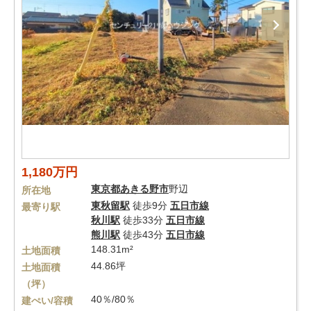
1,180万円
東京都
あきる野市
野辺
所在地
東秋留駅
徒歩9分
五日市線
最寄り駅
秋川駅
徒歩33分
五日市線
熊川駅
徒歩43分
五日市線
148.31m²
土地面積
44.86坪
土地面積
（坪）
40％/80％
建ぺい/容積