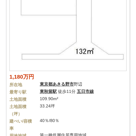
1,180万円
東京都
あきる野市
野辺
所在地
東秋留駅
徒歩11分
五日市線
最寄り駅
109.90m²
土地面積
33.24坪
土地面積
（坪）
40％/80％
建ぺい/容積
率
第一種低層住居専用地域
用途地域