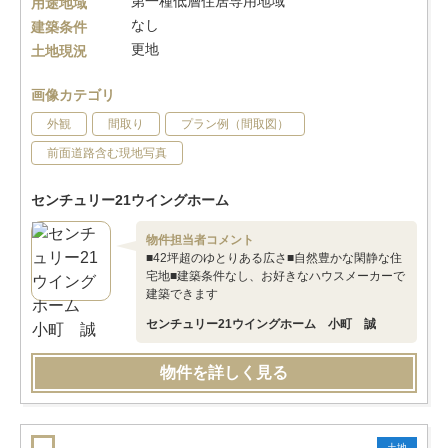
第一種低層住居専用地域
用途地域
なし
建築条件
更地
土地現況
画像カテゴリ
外観
間取り
プラン例（間取図）
前面道路含む現地写真
センチュリー21ウイングホーム
物件担当者コメント
■42坪超のゆとりある広さ■自然豊かな閑静な住
宅地■建築条件なし、お好きなハウスメーカーで
建築できます
センチュリー21ウイングホーム 小町 誠
物件を詳しく見る
土地