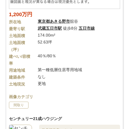
1,200万円
東京都
あきる野市
舘谷
所在地
武蔵五日市駅
徒歩8分
五日市線
最寄り駅
174.00m²
土地面積
52.63坪
土地面積
（坪）
40％/80％
建ぺい/容積
率
第一種低層住居専用地域
用途地域
なし
建築条件
更地
土地現況
画像カテゴリ
間取り
センチュリー21成ハウジング