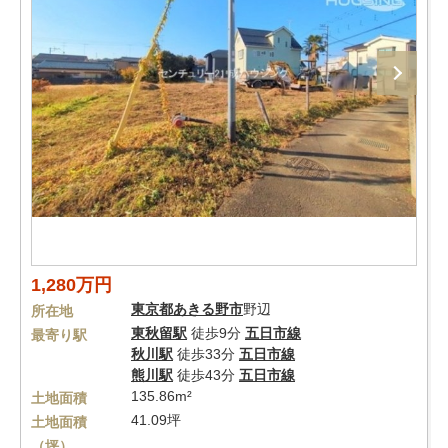
1,280万円
東京都
あきる野市
野辺
所在地
東秋留駅
徒歩9分
五日市線
最寄り駅
秋川駅
徒歩33分
五日市線
熊川駅
徒歩43分
五日市線
135.86m²
土地面積
41.09坪
土地面積
（坪）