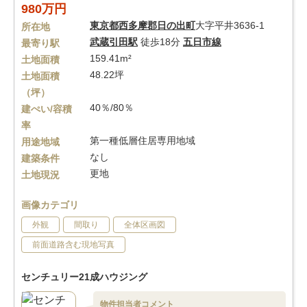
980万円
東京都
西多摩郡日の出町
大字平井3636-1
所在地
武蔵引田駅
徒歩18分
五日市線
最寄り駅
159.41m²
土地面積
48.22坪
土地面積
（坪）
40％/80％
建ぺい/容積
率
第一種低層住居専用地域
用途地域
なし
建築条件
更地
土地現況
画像カテゴリ
外観
間取り
全体区画図
前面道路含む現地写真
センチュリー21成ハウジング
物件担当者コメント