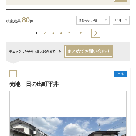
80
検索結果
件
1
2
3
4
5
…
8
まとめてお問い合わせ
チェックした物件（最大10件まで）を
土地
売地 日の出町平井