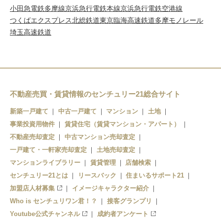
小田急電鉄多摩線
京浜急行電鉄本線
京浜急行電鉄空港線
つくばエクスプレス
北総鉄道
東京臨海高速鉄道
多摩モノレール
埼玉高速鉄道
不動産売買・賃貸情報のセンチュリー21総合サイト
新築一戸建て
中古一戸建て
マンション
土地
事業投資用物件
賃貸住宅（賃貸マンション・アパート）
不動産売却査定
中古マンション売却査定
一戸建て・一軒家売却査定
土地売却査定
マンションライブラリー
賃貸管理
店舗検索
センチュリー21とは
リースバック
住まいるサポート21
加盟店人材募集
イメージキャラクター紹介
Who is センチュリワン君！？
接客グランプリ
Youtube公式チャンネル
成約者アンケート