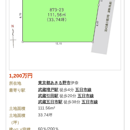
1,200万円
東京都
あきる野市
伊奈
所在地
武蔵増戸駅
徒歩4分
五日市線
最寄り駅
武蔵引田駅
徒歩20分
五日市線
武蔵五日市駅
徒歩38分
五日市線
111.56m²
土地面積
33.74坪
土地面積
（坪）
60％/200％
建ぺい/容積