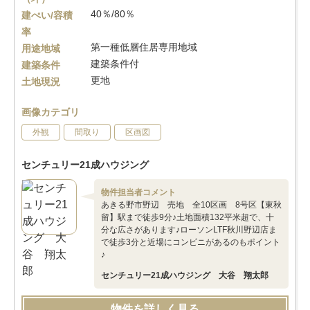
40％/80％
建ぺい/容積
率
第一種低層住居専用地域
用途地域
建築条件付
建築条件
更地
土地現況
画像カテゴリ
外観
間取り
区画図
センチュリー21成ハウジング
物件担当者コメント
あきる野市野辺 売地 全10区画 8号区【東秋
留】駅まで徒歩9分♪土地面積132平米超で、十
分な広さがあります♪ローソンLTF秋川野辺店ま
で徒歩3分と近場にコンビニがあるのもポイント
♪
センチュリー21成ハウジング 大谷 翔太郎
物件を詳しく見る