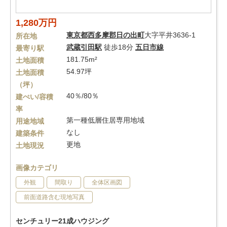
1,280万円
東京都
西多摩郡日の出町
大字平井3636-1
所在地
武蔵引田駅
徒歩18分
五日市線
最寄り駅
181.75m²
土地面積
54.97坪
土地面積
（坪）
40％/80％
建ぺい/容積
率
第一種低層住居専用地域
用途地域
なし
建築条件
更地
土地現況
画像カテゴリ
外観
間取り
全体区画図
前面道路含む現地写真
センチュリー21成ハウジング