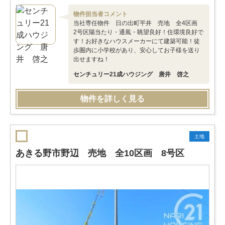
物件担当者コメント
当社専任物件 日の出町平井 売地 全4区画
2号区陽当たり・通風・眺望良好！住環境良好で
す！お好きなハウスメーカーにて建築可能！徒
歩圏内に小学校があり、安心してお子様を送り
出せますね！
センチュリー21成ハウジング 唐井 啓之
物件を詳しく見る
土地
あきる野市野辺 売地 全10区画 8号区