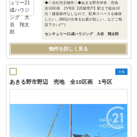
◆◇当社売主物件◇◆あきる野市伊奈 売地
全16区画 15号区【武蔵増戸】駅まで徒歩10
分！建築条件なしなので、駐車スペースを確保
したい…BBQが出来るお庭が欲しい…などご相
談下さい(^^)
センチュリー21成ハウジング 大谷 翔太郎
物件を詳しく見る
土地
あきる野市野辺 売地 全10区画 1号区