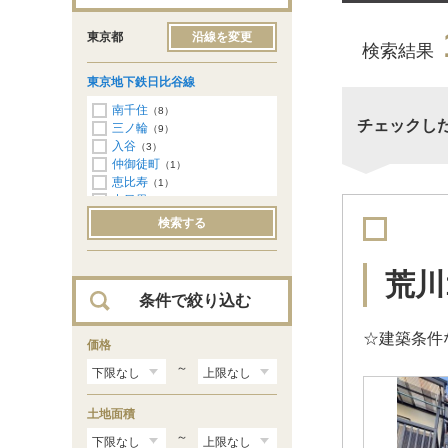
東京都
沿線を変更
検索結果
東京地下鉄日比谷線
南千住
（8）
チェックし
三ノ輪
（9）
入谷
（3）
仲御徒町
（1）
恵比寿
（1）
中目黒
（3）
検索する
荒川
条件で絞り込む
☆建築条件
価格
～
土地面積
～