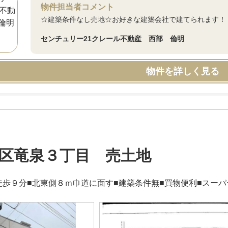
物件担当者コメント
☆建築条件なし売地☆お好きな建築会社で建てられます！
センチュリー21クレール不動産 西部 倫明
物件を詳しく見る
区竜泉３丁目 売土地
徒歩９分■北東側８ｍ巾道に面す■建築条件無■買物便利■スー