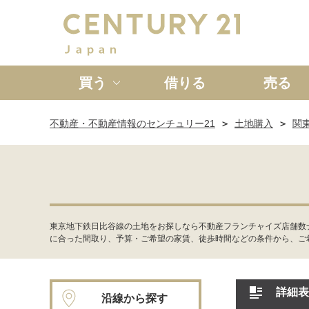
買う
借りる
売る
不動産・不動産情報のセンチュリー21
土地購入
関
新築一戸建て
中古一戸
東京地下鉄日比谷線の土地をお探しなら不動産フランチャイズ店舗数
に合った間取り、予算・ご希望の家賃、徒歩時間などの条件から、ご
詳細表
沿線から探す