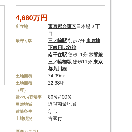
4,680万円
東京都
台東区
日本堤２丁
所在地
目
三ノ輪駅
徒歩7分
東京地
最寄り駅
下鉄日比谷線
南千住駅
徒歩11分
常磐線
三ノ輪橋駅
徒歩11分
東京
都荒川線
74.99m²
土地面積
22.68坪
土地面積
（坪）
80％/400％
建ぺい/容積率
近隣商業地域
用途地域
なし
建築条件
古家付
土地現況
画像カテゴリ