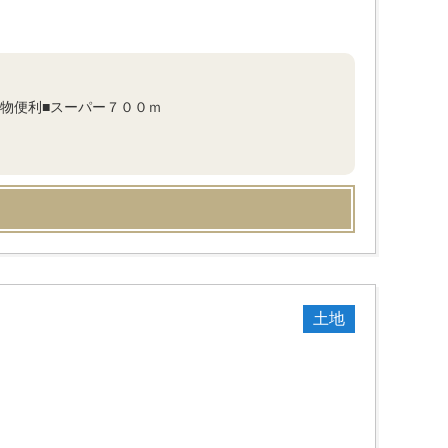
買物便利■スーパー７００ｍ
土地