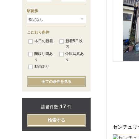
駅徒歩
こだわり条件
本日の新着
新着5日以
内
間取り図あ
外観写真あ
り
り
動画あり
全ての条件を見る
17
該当件数
件
検索する
センチュリ