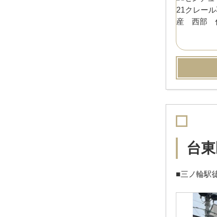
台東
■三ノ輪駅