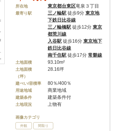
東京都
台東区
竜泉３丁目
所在地
三ノ輪駅
徒歩9分
東京地
最寄り駅
下鉄日比谷線
三ノ輪橋駅
徒歩12分
東京
都荒川線
入谷駅
徒歩16分
東京地下
鉄日比谷線
南千住駅
徒歩17分
常磐線
93.10m²
土地面積
28.16坪
土地面積
（坪）
80％/400％
建ぺい/容積率
商業地域
用途地域
建築条件付
建築条件
上物有
土地現況
画像カテゴリ
外観
間取り