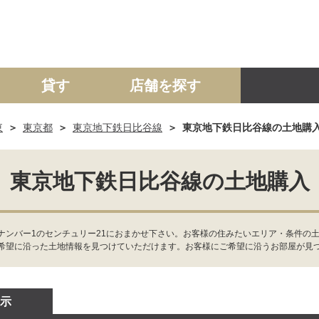
貸す
店舗を探す
東
東京都
東京地下鉄日比谷線
東京地下鉄日比谷線の土地購
建て
マンション
土地
事業投資用
東京地下鉄日比谷線の土地購入
ナンバー1のセンチュリー21におまかせ下さい。お客様の住みたいエリア・条件の土
希望に沿った土地情報を見つけていただけます。お客様にご希望に沿うお部屋が見
示