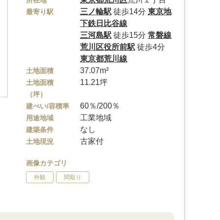
所在地
三ノ輪駅
徒歩14分
東京地
最寄り駅
下鉄日比谷線
三河島駅
徒歩15分
常磐線
荒川区役所前駅
徒歩4分
東京都荒川線
37.07m²
土地面積
11.21坪
土地面積
（坪）
60％/200％
建ぺい/容積率
工業地域
用途地域
なし
建築条件
古家付
土地現況
画像カテゴリ
外観
間取り