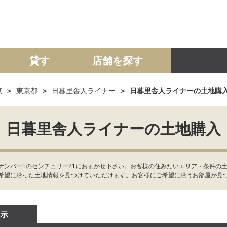
貸す
店舗を探す
東
東京都
日暮里舎人ライナー
日暮里舎人ライナーの土地購
建て
マンション
土地
事業投資用
日暮里舎人ライナーの土地購入
ナンバー1のセンチュリー21におまかせ下さい。お客様の住みたいエリア・条件の
希望に沿った土地情報を見つけていただけます。お客様にご希望に沿うお部屋が見
示