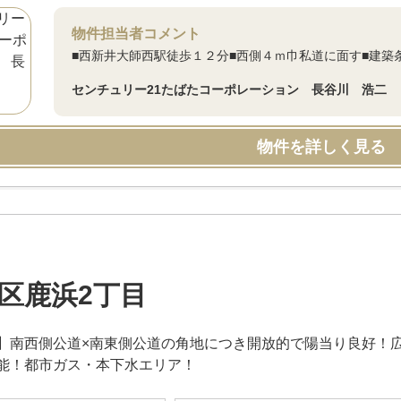
物件担当者コメント
■西新井大師西駅徒歩１２分■西側４ｍ巾私道に面す■建築
センチュリー21たばたコーポレーション 長谷川 浩二
物件を詳しく見る
区鹿浜2丁目
】南西側公道×南東側公道の角地につき開放的で陽当り良好！広
能！都市ガス・本下水エリア！