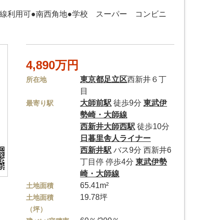
路線利用可●南西角地●学校 スーパー コンビニ
4,890万円
東京都
足立区
西新井６丁
所在地
目
大師前駅
徒歩9分
東武伊
最寄り駅
勢崎・大師線
西新井大師西駅
徒歩10分
日暮里舎人ライナー
西新井駅
バス9分 西新井6
丁目停 停歩4分
東武伊勢
崎・大師線
65.41m²
土地面積
19.78坪
土地面積
（坪）