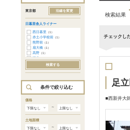
東京都
沿線を変更
検索結果
日暮里舎人ライナー
西日暮里
（1）
チェックし
赤土小学校前
（1）
熊野前
（1）
扇大橋
（1）
高野
（1）
江北
（1）
西新井大師西
（3）
検索する
見沼代親水公園
（9）
足立
条件で絞り込む
■西新井大
価格
～
土地面積
～