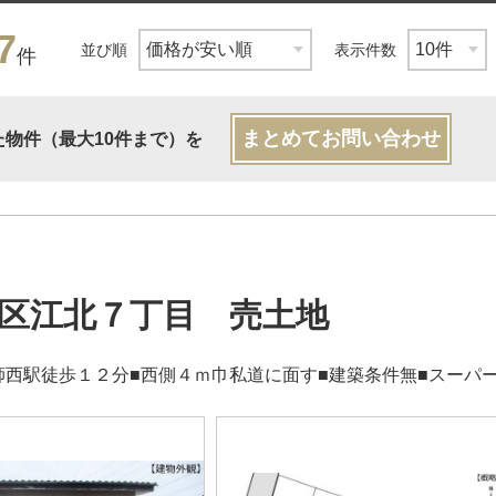
7
並び順
表示件数
件
まとめてお問い合わせ
た物件（最大10件まで）を
区江北７丁目 売土地
師西駅徒歩１２分■西側４ｍ巾私道に面す■建築条件無■スーパ