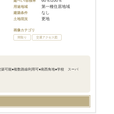
60％/200％
建ぺい/容積率
第一種住居地域
用途地域
なし
建築条件
更地
土地現況
画像カテゴリ
間取り
交通アクセス図
築可能●複数路線利用可●南西角地●学校 スーパ