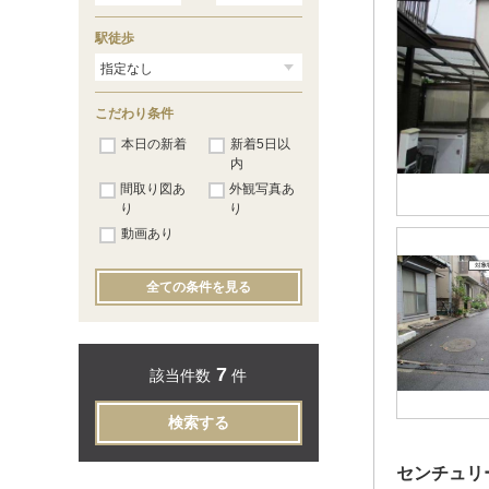
駅徒歩
こだわり条件
本日の新着
新着5日以
内
間取り図あ
外観写真あ
り
り
動画あり
全ての条件を見る
7
該当件数
件
検索する
センチュリ