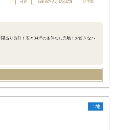
外観
前面道路含む現地写真
区画図
で陽当り良好！広々34坪の条件なし売地！お好きなハ
土地