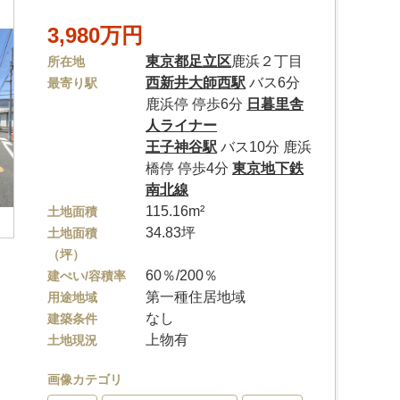
3,980万円
東京都
足立区
鹿浜２丁目
所在地
西新井大師西駅
バス6分
最寄り駅
鹿浜停 停歩6分
日暮里舎
人ライナー
王子神谷駅
バス10分 鹿浜
橋停 停歩4分
東京地下鉄
南北線
115.16m²
土地面積
34.83坪
土地面積
（坪）
60％/200％
建ぺい/容積率
第一種住居地域
用途地域
なし
建築条件
上物有
土地現況
画像カテゴリ