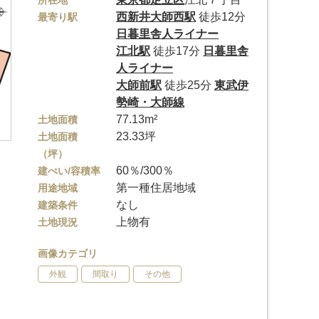
所在地
西新井大師西駅
徒歩12分
最寄り駅
日暮里舎人ライナー
江北駅
徒歩17分
日暮里舎
人ライナー
大師前駅
徒歩25分
東武伊
勢崎・大師線
77.13m²
土地面積
23.33坪
土地面積
（坪）
60％/300％
建ぺい/容積率
第一種住居地域
用途地域
なし
建築条件
上物有
土地現況
画像カテゴリ
外観
間取り
その他