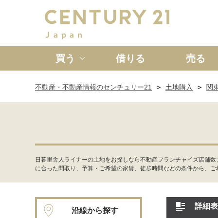
買う
借りる
売る
不動産・不動産情報のセンチュリー21
土地購入
関
新築一戸建て
中古一戸
日暮里舎人ライナーの土地をお探しなら不動産フランチャイズ店舗数
に合った間取り、予算・ご希望の家賃、徒歩時間などの条件から、ご
詳細表
沿線から探す