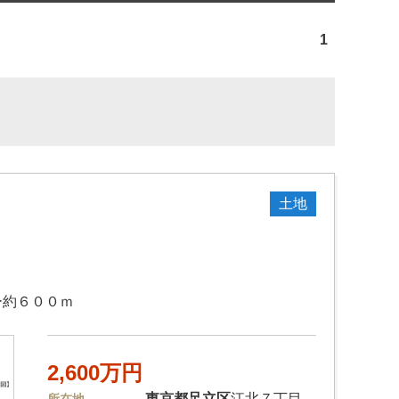
1
土地
ー約６００ｍ
2,600万円
東京都
足立区
江北７丁目