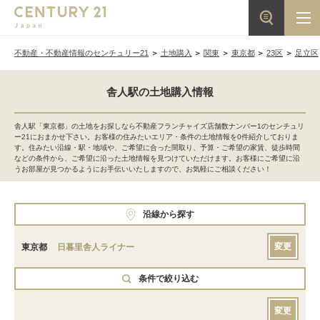
不動産・不動産情報のセンチュリー21
土地購入
関東
東京都
23区
足立区
舎人駅の土地購入情報
舎人駅「東京都」の土地をお探しなら不動産フランチャイズ店舗数ナンバー1のセンチュリ
ー21におまかせ下さい。お客様の住みたいエリア・条件の土地情報を0件紹介しておりま
す。住みたい沿線・駅・地域や、ご希望に合った間取り、予算・ご希望の家賃、徒歩時間
などの条件から、ご希望に沿った土地情報を見つけていただけます。お客様にご希望に沿
うお部屋が見つかるようにお手伝いいたしますので、お気軽にご相談ください！
沿線から探す
変更
東京都
日暮里舎人ライナー
条件で絞り込む
変更