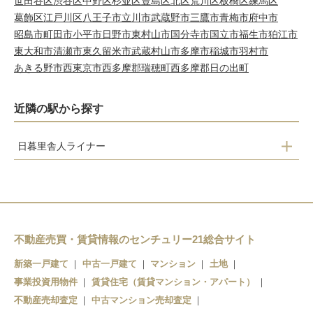
世田谷区
渋谷区
中野区
杉並区
豊島区
北区
荒川区
板橋区
練馬区
葛飾区
江戸川区
八王子市
立川市
武蔵野市
三鷹市
青梅市
府中市
昭島市
町田市
小平市
日野市
東村山市
国分寺市
国立市
福生市
狛江市
東大和市
清瀬市
東久留米市
武蔵村山市
多摩市
稲城市
羽村市
あきる野市
西東京市
西多摩郡瑞穂町
西多摩郡日の出町
近隣の駅から探す
日暮里舎人ライナー
谷在家
舎人公園
舎人
見沼代親水公園
不動産売買・賃貸情報のセンチュリー21総合サイト
新築一戸建て
中古一戸建て
マンション
土地
事業投資用物件
賃貸住宅（賃貸マンション・アパート）
不動産売却査定
中古マンション売却査定