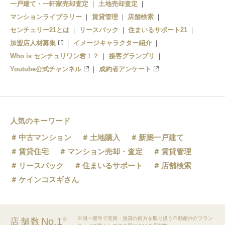
一戸建て・一軒家売却査定
土地売却査定
マンションライブラリー
賃貸管理
店舗検索
センチュリー21とは
リースバック
住まいるサポート21
加盟店人材募集
イメージキャラクター紹介
Who is センチュリワン君！？
接客グランプリ
Youtube公式チャンネル
成約者アンケート
人気のキーワード
中古マンション
土地購入
新築一戸建て
賃貸住宅
マンション売却・査定
賃貸管理
リースバック
住まいるサポート
店舗検索
ケインコスギさん
※同一屋号で売買・賃貸の両方を取り扱う不動産仲介フラン
No.1
店舗数
※