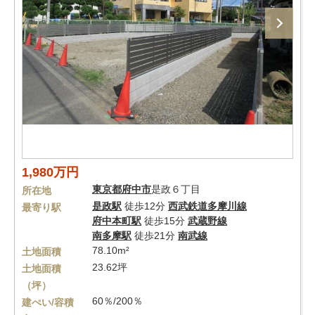
1,980万円
東京都
府中市
是政６丁目
所在地
是政駅
徒歩12分
西武鉄道多摩川線
最寄り駅
府中本町駅
徒歩15分
武蔵野線
南多摩駅
徒歩21分
南武線
78.10m²
土地面積
23.62坪
土地面積
（坪）
60％/200％
建ぺい/容積