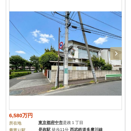
6,580万円
東京都
府中市
是政１丁目
所在地
是政駅
徒歩11分
西武鉄道多摩川線
最寄り駅