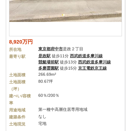
8,920万円
東京都
府中市
是政２丁目
所在地
是政駅
徒歩11分
西武鉄道多摩川線
最寄り駅
競艇場前駅
徒歩13分
西武鉄道多摩川線
多磨霊園駅
徒歩15分
京王電鉄京王線
266.69m²
土地面積
80.67坪
土地面積
（坪）
60％/200％
建ぺい/容積
率
第一種中高層住居専用地域
用途地域
なし
建築条件
宅地
土地現況