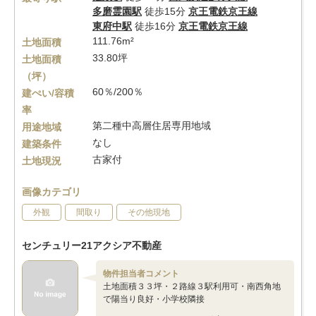
多磨霊園駅
徒歩15分
京王電鉄京王線
東府中駅
徒歩16分
京王電鉄京王線
111.76m²
土地面積
33.80坪
土地面積
（坪）
60％/200％
建ぺい/容積
率
第二種中高層住居専用地域
用途地域
なし
建築条件
古家付
土地現況
画像カテゴリ
外観
間取り
その他現地
センチュリー21アクシア不動産
物件担当者コメント
土地面積３３坪・２路線３駅利用可・南西角地
で陽当り良好・小学校隣接