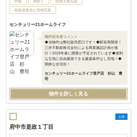
外観
間取り
現地土地写真
前面道路含む現地写真
センチュリー21ホームライフ
物件担当者コメント
◆当物件は弊社販売窓口です！◆駅前再開発！
三井不動産株式会社による商業施設計画が進
行！2029年春に開業が予定されています◆便利
な立地に自由建築できる建築条件なし売地！◆
閑静な住宅街！
センチュリー21ホームライフ登戸店 杉山 豊
司
物件を詳しく見る
土地
府中市是政１丁目