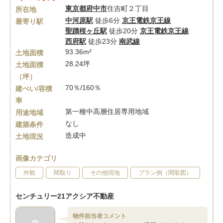
東京都
府中市
住吉町２丁目
所在地
中河原駅
徒歩6分
京王電鉄京王線
最寄り駅
聖蹟桜ヶ丘駅
徒歩20分
京王電鉄京王線
西府駅
徒歩23分
南武線
93.36m²
土地面積
28.24坪
土地面積
（坪）
70％/160％
建ぺい/容積
率
第一種中高層住居専用地域
用途地域
なし
建築条件
造成中
土地現況
画像カテゴリ
外観
間取り
その他現地
プラン例（間取図）
センチュリー21アクシア不動産
物件担当者コメント