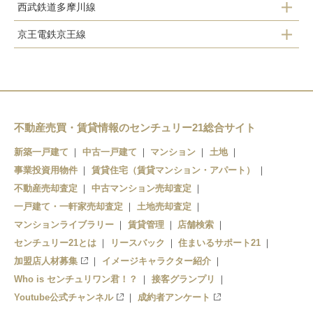
西武鉄道多摩川線
府中本町駅
分倍河原駅
京王電鉄京王線
多磨駅
北府中駅
西府駅
武蔵野台駅
白糸台駅
多磨霊園駅
競艇場前駅
東府中駅
是政駅
不動産売買・賃貸情報のセンチュリー21総合サイト
新築一戸建て
中古一戸建て
マンション
土地
府中競馬正門前駅
事業投資用物件
賃貸住宅（賃貸マンション・アパート）
府中駅
不動産売却査定
中古マンション売却査定
一戸建て・一軒家売却査定
土地売却査定
分倍河原駅
マンションライブラリー
賃貸管理
店舗検索
センチュリー21とは
中河原駅
リースバック
住まいるサポート21
加盟店人材募集
イメージキャラクター紹介
Who is センチュリワン君！？
接客グランプリ
Youtube公式チャンネル
成約者アンケート