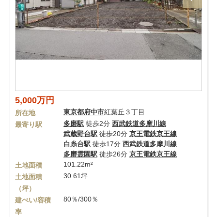
5,000万円
東京都
府中市
紅葉丘３丁目
所在地
多磨駅
徒歩2分
西武鉄道多摩川線
最寄り駅
武蔵野台駅
徒歩20分
京王電鉄京王線
白糸台駅
徒歩17分
西武鉄道多摩川線
多磨霊園駅
徒歩26分
京王電鉄京王線
101.22m²
土地面積
30.61坪
土地面積
（坪）
80％/300％
建ぺい/容積
率