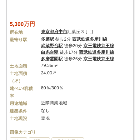
5,300万円
東京都
府中市
紅葉丘３丁目
所在地
多磨駅
徒歩2分
西武鉄道多摩川線
最寄り駅
武蔵野台駅
徒歩20分
京王電鉄京王線
白糸台駅
徒歩17分
西武鉄道多摩川線
多磨霊園駅
徒歩26分
京王電鉄京王線
79.35m²
土地面積
24.00坪
土地面積
（坪）
80％/300％
建ぺい/容積
率
近隣商業地域
用途地域
なし
建築条件
更地
土地現況
画像カテゴリ