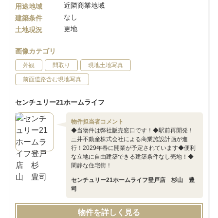
近隣商業地域
用途地域
なし
建築条件
更地
土地現況
画像カテゴリ
外観
間取り
現地土地写真
前面道路含む現地写真
センチュリー21ホームライフ
物件担当者コメント
◆当物件は弊社販売窓口です！◆駅前再開発！
三井不動産株式会社による商業施設計画が進
行！2029年春に開業が予定されています◆便利
な立地に自由建築できる建築条件なし売地！◆
閑静な住宅街！
センチュリー21ホームライフ登戸店 杉山 豊
司
物件を詳しく見る