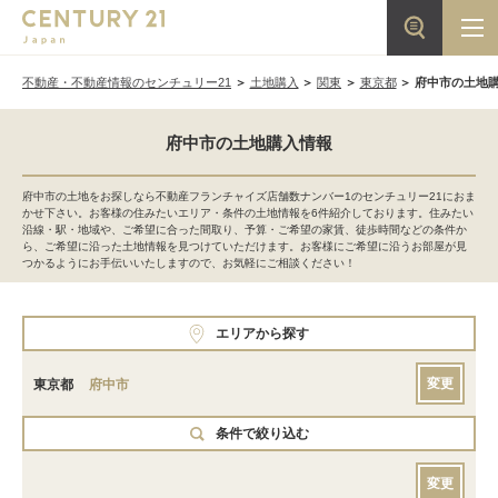
不動産・不動産情報のセンチュリー21
土地購入
関東
東京都
府中市の土地
府中市の土地購入情報
府中市の土地をお探しなら不動産フランチャイズ店舗数ナンバー1のセンチュリー21におま
かせ下さい。お客様の住みたいエリア・条件の土地情報を6件紹介しております。住みたい
沿線・駅・地域や、ご希望に合った間取り、予算・ご希望の家賃、徒歩時間などの条件か
ら、ご希望に沿った土地情報を見つけていただけます。お客様にご希望に沿うお部屋が見
つかるようにお手伝いいたしますので、お気軽にご相談ください！
エリアから探す
変更
東京都
府中市
条件で絞り込む
変更