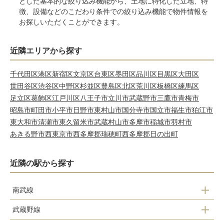
とした基本的な絞り込み機能から、土地に特化した立地、特
徴、設備などのこだわり条件での絞り込み機能で物件情報を
お探しいただくことができます。
近隣エリアから探す
千代田区
港区
新宿区
文京区
台東区
墨田区
品川区
目黒区
大田区
世田谷区
渋谷区
中野区
杉並区
豊島区
北区
荒川区
板橋区
練馬区
足立区
葛飾区
江戸川区
八王子市
立川市
武蔵野市
三鷹市
青梅市
昭島市
町田市
小平市
日野市
東村山市
国分寺市
国立市
福生市
狛江市
東大和市
清瀬市
東久留米市
武蔵村山市
多摩市
稲城市
羽村市
あきる野市
西東京市
西多摩郡瑞穂町
西多摩郡日の出町
近隣の駅から探す
南武線
武蔵野線
府中本町駅