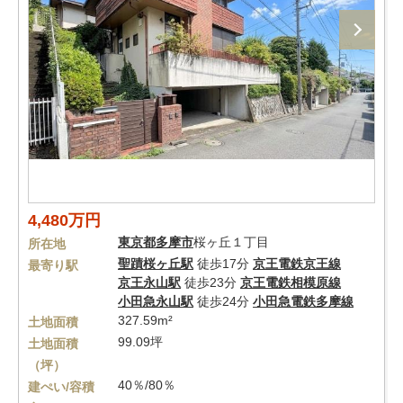
4,480万円
東京都
多摩市
桜ヶ丘１丁目
所在地
聖蹟桜ヶ丘駅
徒歩17分
京王電鉄京王線
最寄り駅
京王永山駅
徒歩23分
京王電鉄相模原線
小田急永山駅
徒歩24分
小田急電鉄多摩線
327.59m²
土地面積
99.09坪
土地面積
（坪）
40％/80％
建ぺい/容積