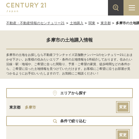
不動産・不動産情報のセンチュリー21
土地購入
関東
東京都
多摩市の土地
多摩市の土地購入情報
多摩市の土地をお探しなら不動産フランチャイズ店舗数ナンバー1のセンチュリー21におま
かせ下さい。お客様の住みたいエリア・条件の土地情報を1件紹介しております。住みたい
沿線・駅・地域や、ご希望に合った間取り、予算・ご希望の家賃、徒歩時間などの条件か
ら、ご希望に沿った土地情報を見つけていただけます。お客様にご希望に沿うお部屋が見
つかるようにお手伝いいたしますので、お気軽にご相談ください！
エリアから探す
変更
東京都
多摩市
条件で絞り込む
変更