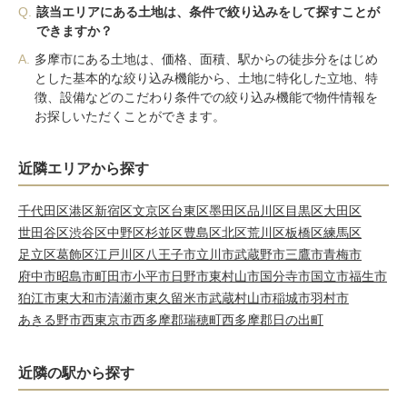
Q.
該当エリアにある土地は、条件で絞り込みをして探すことが
できますか？
A.
多摩市にある土地は、価格、面積、駅からの徒歩分をはじめ
とした基本的な絞り込み機能から、土地に特化した立地、特
徴、設備などのこだわり条件での絞り込み機能で物件情報を
お探しいただくことができます。
近隣エリアから探す
千代田区
港区
新宿区
文京区
台東区
墨田区
品川区
目黒区
大田区
世田谷区
渋谷区
中野区
杉並区
豊島区
北区
荒川区
板橋区
練馬区
足立区
葛飾区
江戸川区
八王子市
立川市
武蔵野市
三鷹市
青梅市
府中市
昭島市
町田市
小平市
日野市
東村山市
国分寺市
国立市
福生市
狛江市
東大和市
清瀬市
東久留米市
武蔵村山市
稲城市
羽村市
あきる野市
西東京市
西多摩郡瑞穂町
西多摩郡日の出町
近隣の駅から探す