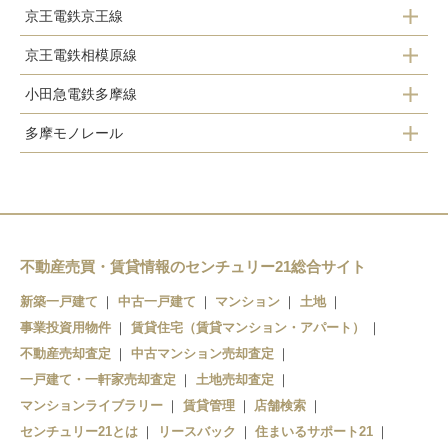
京王電鉄京王線
京王電鉄相模原線
聖蹟桜ヶ丘駅
小田急電鉄多摩線
京王永山駅
多摩モノレール
小田急永山駅
京王多摩センター駅
多摩センター駅
小田急多摩センター駅
唐木田駅
不動産売買・賃貸情報のセンチュリー21総合サイト
新築一戸建て
中古一戸建て
マンション
土地
事業投資用物件
賃貸住宅（賃貸マンション・アパート）
不動産売却査定
中古マンション売却査定
一戸建て・一軒家売却査定
土地売却査定
マンションライブラリー
賃貸管理
店舗検索
センチュリー21とは
リースバック
住まいるサポート21