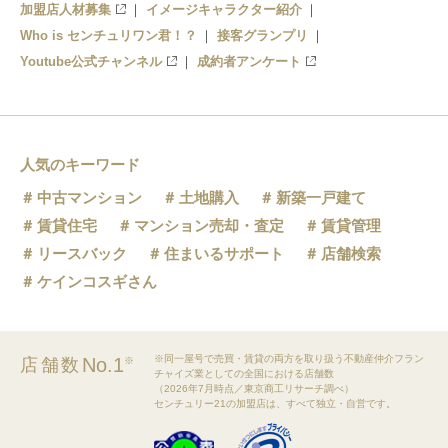
加盟店人材募集
イメージキャラクター紹介
Who is センチュリワン君！？
接客グランプリ
Youtube公式チャンネル
成約者アンケート
人気のキーワード
中古マンション
土地購入
新築一戸建て
賃貸住宅
マンション売却・査定
賃貸管理
リースバック
住まいるサポート
店舗検索
ケインコスギさん
※同一屋号で売買・賃貸の両方を取り扱う不動産仲介フラン
No.1
店舗数
※
チャイズ業としての全国における店舗数
（2026年7月時点／東京商工リサーチ調べ）
センチュリー21の加盟店は、すべて独立・自営です。