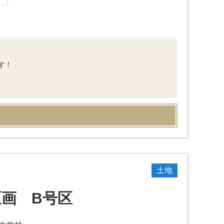
す！
土地
区画 B号区