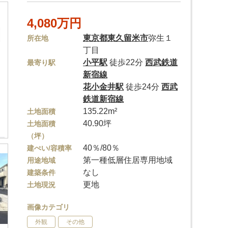
4,080万円
東京都
東久留米市
弥生１
所在地
丁目
小平駅
徒歩22分
西武鉄道
最寄り駅
新宿線
花小金井駅
徒歩24分
西武
鉄道新宿線
135.22m²
土地面積
40.90坪
土地面積
（坪）
40％/80％
建ぺい/容積率
第一種低層住居専用地域
用途地域
なし
建築条件
更地
土地現況
画像カテゴリ
外観
その他