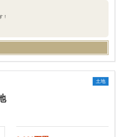
す！
土地
地