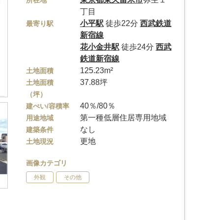
所在地
丁目
小平駅
徒歩22分
西武鉄道
最寄り駅
新宿線
花小金井駅
徒歩24分
西武
鉄道新宿線
125.23m²
土地面積
37.88坪
土地面積
（坪）
40％/80％
建ぺい/容積率
第一種低層住居専用地域
用途地域
なし
建築条件
更地
土地現況
画像カテゴリ
外観
その他