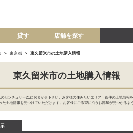
貸す
店舗を探す
東
東京都
東久留米市の土地購入情報
建て
マンション
土地
事業投資用
東久留米市の土地購入情報
1のセンチュリー21におまかせ下さい。お客様の住みたいエリア・条件の土地情報
った土地情報を見つけていただけます。お客様にご希望に沿うお部屋が見つかるよ
示