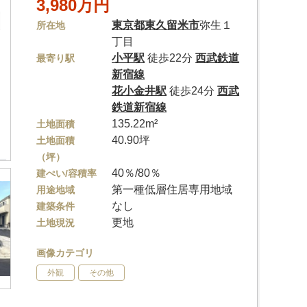
3,980万円
東京都
東久留米市
弥生１
所在地
丁目
小平駅
徒歩22分
西武鉄道
最寄り駅
新宿線
花小金井駅
徒歩24分
西武
鉄道新宿線
135.22m²
土地面積
40.90坪
土地面積
（坪）
40％/80％
建ぺい/容積率
第一種低層住居専用地域
用途地域
なし
建築条件
更地
土地現況
画像カテゴリ
外観
その他