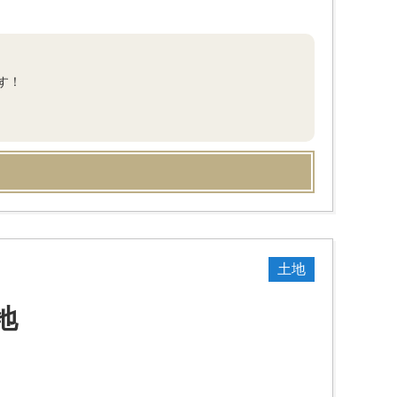
す！
土地
地