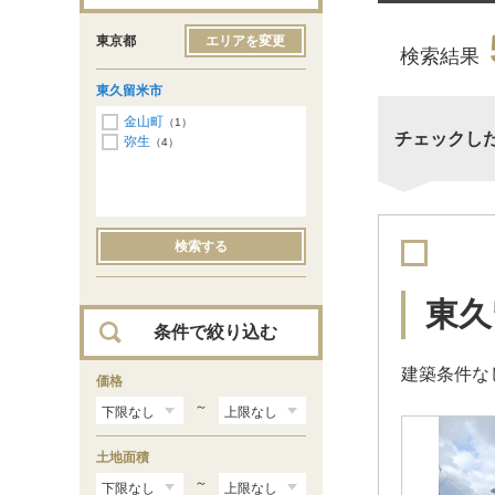
東京都
エリアを変更
検索結果
東久留米市
金山町
（1）
チェックし
弥生
（4）
検索する
東久
条件で絞り込む
建築条件な
価格
～
土地面積
～