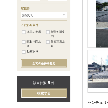
駅徒歩
こだわり条件
本日の新着
新着5日以
内
間取り図あ
外観写真あ
り
り
動画あり
全ての条件を見る
5
該当件数
件
検索する
センチュリ