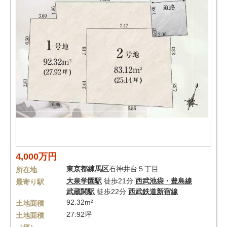
4,000万円
東京都
練馬区
石神井台５丁目
所在地
大泉学園駅
徒歩21分
西武池袋・豊島線
最寄り駅
武蔵関駅
徒歩22分
西武鉄道新宿線
92.32m²
土地面積
27.92坪
土地面積