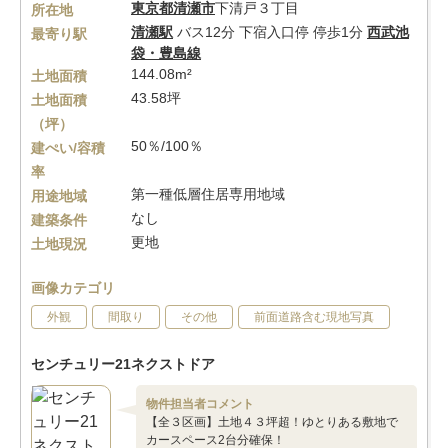
東京都
清瀬市
下清戸３丁目
所在地
清瀬駅
バス12分 下宿入口停 停歩1分
西武池
最寄り駅
袋・豊島線
144.08m²
土地面積
43.58坪
土地面積
（坪）
50％/100％
建ぺい/容積
率
第一種低層住居専用地域
用途地域
なし
建築条件
更地
土地現況
画像カテゴリ
外観
間取り
その他
前面道路含む現地写真
センチュリー21ネクストドア
物件担当者コメント
【全３区画】土地４３坪超！ゆとりある敷地で
カースペース2台分確保！