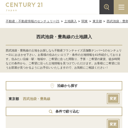
不動産・不動産情報のセンチュリー21
土地購入
関東
東京都
西武池袋・豊
西武池袋・豊島線の土地購入
西武池袋・豊島線の土地をお探しなら不動産フランチャイズ店舗数ナンバー1のセンチュリ
ー21におまかせ下さい。お客様の住みたいエリア・条件の土地情報を41件紹介しておりま
す。住みたい沿線・駅・地域や、ご希望に合った間取り、予算・ご希望の家賃、徒歩時間
などの条件から、ご希望に沿った土地情報を見つけていただけます。お客様にご希望に沿
うお部屋が見つかるようにお手伝いいたしますので、お気軽にご相談ください！
沿線から探す
変更
東京都
西武池袋・豊島線
条件で絞り込む
変更