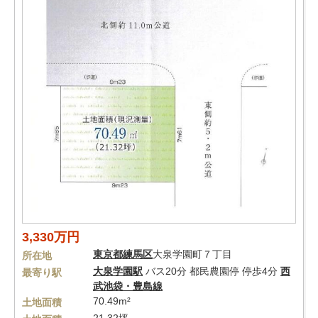
3,330万円
東京都
練馬区
大泉学園町７丁目
所在地
大泉学園駅
バス20分 都民農園停 停歩4分
西
最寄り駅
武池袋・豊島線
70.49m²
土地面積