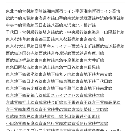
東北本線
常磐線
高崎線
湘南新宿ライン宇須
湘南新宿ライン高海
総武本線
京葉線
東海道本線
山手線
南武線
武蔵野線
横浜線
横須賀線
中央本線
青梅線
五日市線
八高線
京浜東北・根岸線
千代田・常磐緩行線
埼京線
総武・中央緩行線
東海道・山陽新幹線
東京都浅草線
東京都三田線
東京都新宿線
東京都荒川線
東京都大江戸線
日暮里舎人ライナー
西武有楽町線
西武鉄道新宿線
西武鉄道国分寺線
西武鉄道多摩湖線
西武鉄道多摩川線
西武鉄道拝島線
東急東横線
東急多摩川線
東急大井町線
東急田園都市線
東急池上線
東急世田谷線
東急目黒線
東京地下鉄銀座線
東京地下鉄丸ノ内線
東京地下鉄方南支線
東京地下鉄日比谷線
東京地下鉄東西線
東京地下鉄千代田線
東京地下鉄有楽町線
東京地下鉄半蔵門線
東京地下鉄南北線
東京地下鉄副都心線
成田スカイアクセス
京成電鉄本線
京成電鉄押上線
京成電鉄金町線
京王電鉄京王線
京王電鉄高尾線
京王電鉄相模原線
京王電鉄井の頭線
東武伊勢崎・大師線
東武鉄道亀戸線
東武鉄道東上線
小田急電鉄小田原線
小田急電鉄多摩線
京浜急行電鉄本線
京浜急行電鉄空港線
つくばエクスプレス
北総鉄道
東京臨海高速鉄道
多摩モノレール