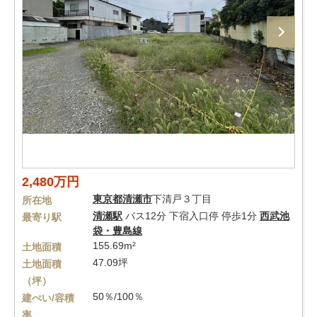
2,480万円
東京都
清瀬市
下清戸３丁目
所在地
清瀬駅
バス12分 下宿入口停 停歩1分
西武池
最寄り駅
袋・豊島線
155.69m²
土地面積
47.09坪
土地面積
（坪）
50％/100％
建ぺい/容積
率