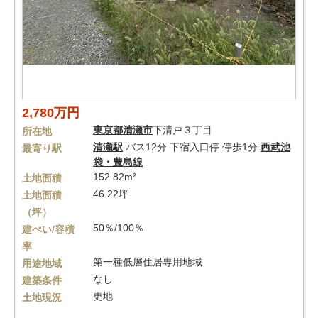
2,780万円
東京都
清瀬市
下清戸３丁目
所在地
清瀬駅
バス12分 下宿入口停 停歩1分
西武池
最寄り駅
袋・豊島線
152.82m²
土地面積
46.22坪
土地面積
（坪）
50％/100％
建ぺい/容積
率
第一種低層住居専用地域
用途地域
なし
建築条件
更地
土地現況