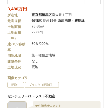
3,480万円
東京都
練馬区
南大泉１丁目
所在地
保谷駅
徒歩19分
西武池袋・豊島線
最寄り駅
75.58m²
土地面積
22.86坪
土地面積
（坪）
60％/200％
建ぺい/容積
率
第一種住居地域
用途地域
なし
建築条件
更地
土地現況
画像カテゴリ
間取り
プラン例（間取図）
センチュリー21トラスト不動産
物件担当者コメント