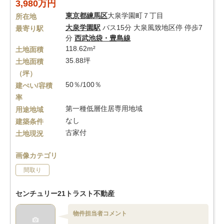
3,980万円
東京都
練馬区
大泉学園町７丁目
所在地
大泉学園駅
バス15分 大泉風致地区停 停歩7
最寄り駅
分
西武池袋・豊島線
118.62m²
土地面積
35.88坪
土地面積
（坪）
50％/100％
建ぺい/容積
率
第一種低層住居専用地域
用途地域
なし
建築条件
古家付
土地現況
画像カテゴリ
間取り
センチュリー21トラスト不動産
物件担当者コメント