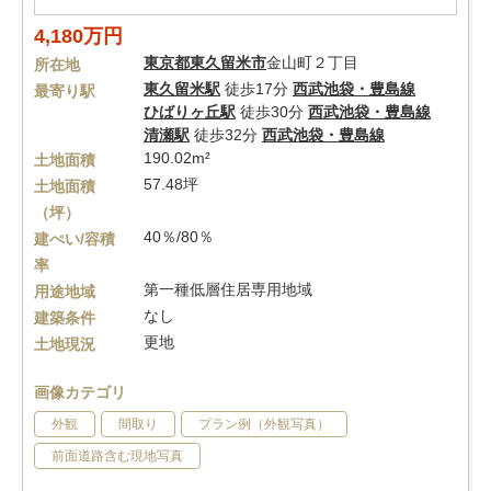
4,180万円
東京都
東久留米市
金山町２丁目
所在地
東久留米駅
徒歩17分
西武池袋・豊島線
最寄り駅
ひばりヶ丘駅
徒歩30分
西武池袋・豊島線
清瀬駅
徒歩32分
西武池袋・豊島線
190.02m²
土地面積
57.48坪
土地面積
（坪）
40％/80％
建ぺい/容積
率
第一種低層住居専用地域
用途地域
なし
建築条件
更地
土地現況
画像カテゴリ
外観
間取り
プラン例（外観写真）
前面道路含む現地写真