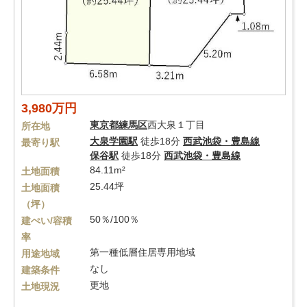
3,980万円
東京都
練馬区
西大泉１丁目
所在地
大泉学園駅
徒歩18分
西武池袋・豊島線
最寄り駅
保谷駅
徒歩18分
西武池袋・豊島線
84.11m²
土地面積
25.44坪
土地面積
（坪）
50％/100％
建ぺい/容積
率
第一種低層住居専用地域
用途地域
なし
建築条件
更地
土地現況