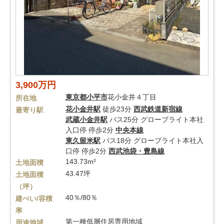
3,900万円
東京都
小平市
花小金井４丁目
所在地
花小金井駅
徒歩23分
西武鉄道新宿線
最寄り駅
武蔵小金井駅
バス25分 グローブライト本社
入口停 停歩2分
中央本線
東久留米駅
バス18分 グローブライト本社入
口停 停歩2分
西武池袋・豊島線
143.73m²
土地面積
43.47坪
土地面積
（坪）
40％/80％
建ぺい/容積
率
第一種低層住居専用地域
用途地域