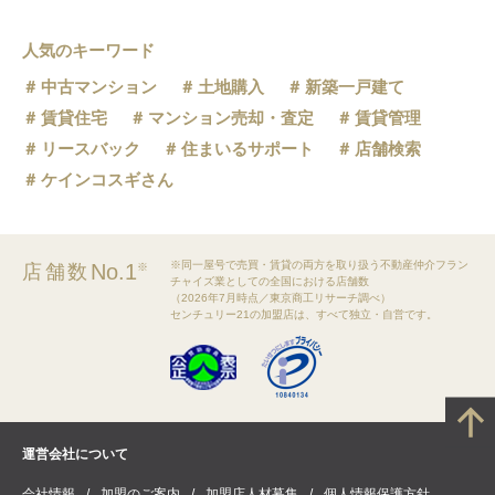
人気のキーワード
中古マンション
土地購入
新築一戸建て
賃貸住宅
マンション売却・査定
賃貸管理
リースバック
住まいるサポート
店舗検索
ケインコスギさん
※同一屋号で売買・賃貸の両方を取り扱う不動産仲介フラン
No.1
店舗数
※
チャイズ業としての全国における店舗数
（2026年7月時点／東京商工リサーチ調べ）
センチュリー21の加盟店は、すべて独立・自営です。
運営会社について
会社情報
加盟のご案内
加盟店人材募集
個人情報保護方針