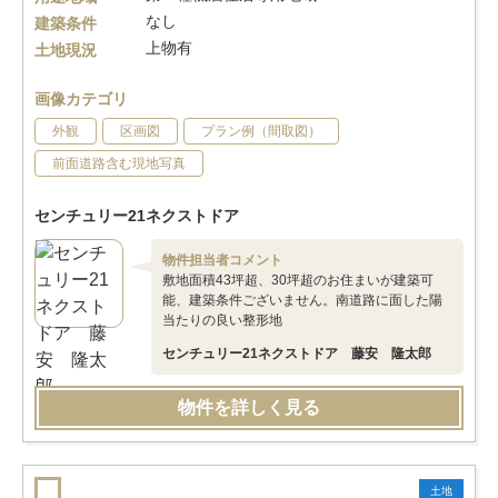
なし
建築条件
上物有
土地現況
画像カテゴリ
外観
区画図
プラン例（間取図）
前面道路含む現地写真
センチュリー21ネクストドア
物件担当者コメント
敷地面積43坪超、30坪超のお住まいが建築可
能、建築条件ございません。南道路に面した陽
当たりの良い整形地
センチュリー21ネクストドア 藤安 隆太郎
物件を詳しく見る
土地