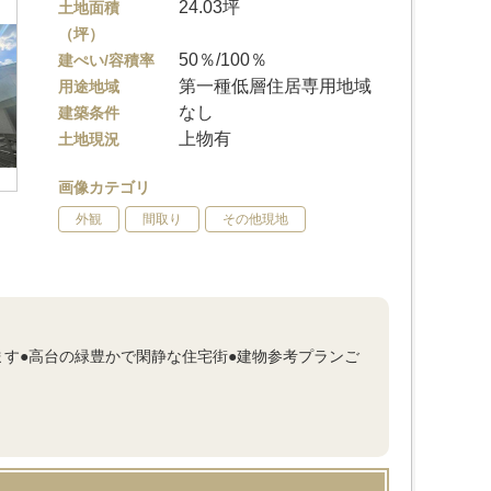
24.03坪
土地面積
（坪）
50％/100％
建ぺい/容積率
第一種低層住居専用地域
用途地域
なし
建築条件
上物有
土地現況
画像カテゴリ
外観
間取り
その他現地
ます●高台の緑豊かで閑静な住宅街●建物参考プランご