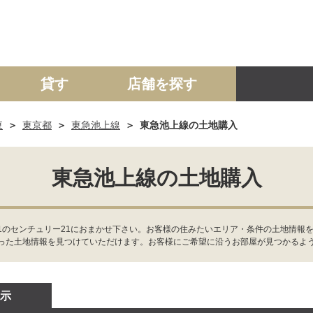
貸す
店舗を探す
東
東京都
東急池上線
東急池上線の土地購入
建て
マンション
土地
事業投資用
東急池上線の土地購入
1のセンチュリー21におまかせ下さい。お客様の住みたいエリア・条件の土地情報を
った土地情報を見つけていただけます。お客様にご希望に沿うお部屋が見つかるよ
示