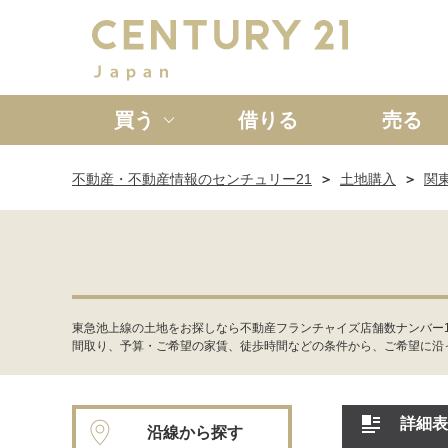
買う
借りる
売る
不動産・不動産情報のセンチュリー21
土地購入
関
新築一戸建て
中古一戸
東急池上線の土地をお探しなら不動産フランチャイズ店舗数ナンバー
間取り、予算・ご希望の家賃、徒歩時間などの条件から、ご希望に沿
詳細表
沿線から探す