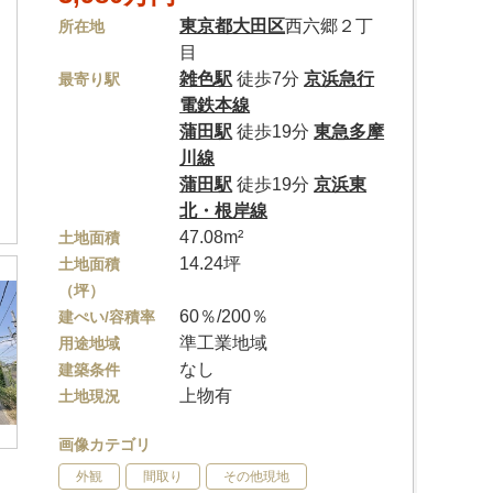
東京都
大田区
西六郷２丁
所在地
目
雑色駅
徒歩7分
京浜急行
最寄り駅
電鉄本線
蒲田駅
徒歩19分
東急多摩
川線
蒲田駅
徒歩19分
京浜東
北・根岸線
47.08m²
土地面積
14.24坪
土地面積
（坪）
60％/200％
建ぺい/容積率
準工業地域
用途地域
なし
建築条件
上物有
土地現況
画像カテゴリ
外観
間取り
その他現地