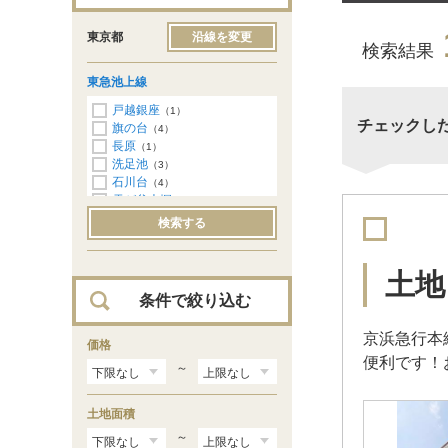
東京都
沿線を変更
検索結果
東急池上線
戸越銀座
（1）
チェックし
旗の台
（4）
長原
（1）
洗足池
（3）
石川台
（4）
雪が谷大塚
（3）
御嶽山
（1）
検索する
久が原
（2）
千鳥町
（1）
蒲田
（2）
土地
条件で絞り込む
京浜急行本
価格
便利です！
～
土地面積
～