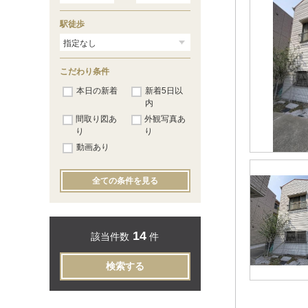
駅徒歩
こだわり条件
本日の新着
新着5日以
内
間取り図あ
外観写真あ
り
り
動画あり
全ての条件を見る
14
該当件数
件
検索する