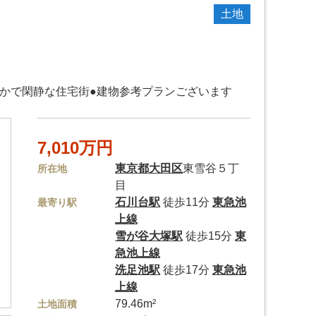
土地
かで閑静な住宅街●建物参考プランございます
7,010万円
東京都
大田区
東雪谷５丁
所在地
目
石川台駅
徒歩11分
東急池
最寄り駅
上線
雪が谷大塚駅
徒歩15分
東
急池上線
洗足池駅
徒歩17分
東急池
上線
79.46m²
土地面積