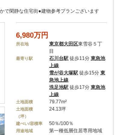
かで閑静な住宅街●建物参考プランございます
6,980万円
東京都
大田区
東雪谷５丁
所在地
目
石川台駅
徒歩11分
東急池
最寄り駅
上線
雪が谷大塚駅
徒歩15分
東
急池上線
洗足池駅
徒歩17分
東急池
上線
79.77m²
土地面積
24.13坪
土地面積
（坪）
50％/100％
建ぺい/容積率
第一種低層住居専用地域
用途地域