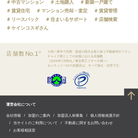
中古マンション
土地購入
新築一戸建て
賃貸住宅
マンション売却・査定
賃貸管理
リースバック
住まいるサポート
店舗検索
ケインコスギさん
※同一屋号で売買・賃貸の両方を取り扱う不動産仲介フラン
No.1
店舗数
※
チャイズ業としての全国における店舗数
（2026年7月時点／東京商工リサーチ調べ）
センチュリー21の加盟店は、すべて独立・自営です。
運営会社について
会社情報
加盟のご案内
加盟店人材募集
個人情報保護方針
当サイトのご利用について
不動産に関するお問い合わせ
お客様相談室