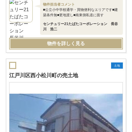
物件担当者コメント
■公立小中学校通学・買物便利なエリアです■建
築条件無■更地渡し■南東側私道に面す
センチュリー21たばたコーポレーション 長谷
川 浩二
物件を詳しく見る
土地
江戸川区西小松川町の売土地