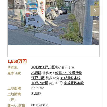
1,550万円
東京都
江戸川区
東小岩６丁目
所在地
小岩駅
徒歩9分
総武・中央緩行線
最寄り駅
江戸川駅
徒歩12分
京成電鉄本線
京成小岩駅
徒歩15分
京成電鉄本線
27.71m²
土地面積
8.38坪
土地面積
（坪）
80％/400％
建ぺい/容積