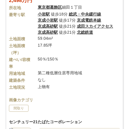
2,498万円
東京都
葛飾区
細田１丁目
所在地
小岩駅
徒歩18分
総武・中央緩行線
最寄り駅
京成小岩駅
徒歩17分
京成電鉄本線
京成高砂駅
徒歩21分
成田スカイアクセス
京成高砂駅
徒歩21分
北総鉄道
59.04m²
土地面積
17.85坪
土地面積
（坪）
50％/150％
建ぺい/容積
率
第二種低層住居専用地域
用途地域
なし
建築条件
上物有
土地現況
画像カテゴリ
間取り
センチュリー21たばたコーポレーション