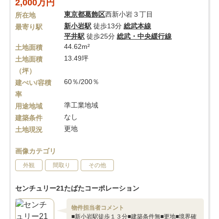
2,000万円
東京都
葛飾区
西新小岩３丁目
所在地
新小岩駅
徒歩13分
総武本線
最寄り駅
平井駅
徒歩25分
総武・中央緩行線
44.62m²
土地面積
13.49坪
土地面積
（坪）
60％/200％
建ぺい/容積
率
準工業地域
用途地域
なし
建築条件
更地
土地現況
画像カテゴリ
外観
間取り
その他
センチュリー21たばたコーポレーション
物件担当者コメント
■新小岩駅徒歩１３分■建築条件無■更地■境界確