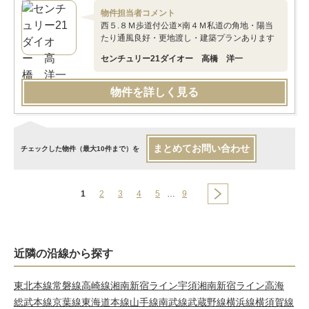
物件担当者コメント
西５.８Ｍ歩道付公道×南４Ｍ私道の角地・陽当
たり通風良好・更地渡し・建築プランあります
センチュリー21ダイオー 高橋 洋一
物件を詳しく見る
まとめてお問い合わせ
チェックした物件（最大10件まで）を
1
2
3
4
5
…
9
近隣の沿線から探す
東北本線
常磐線
高崎線
湘南新宿ライン宇須
湘南新宿ライン高海
総武本線
京葉線
東海道本線
山手線
南武線
武蔵野線
横浜線
横須賀線