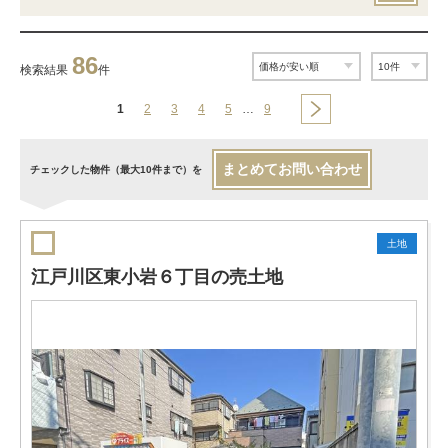
86
検索結果
件
1
2
3
4
5
…
9
まとめてお問い合わせ
チェックした物件（最大10件まで）を
土地
江戸川区東小岩６丁目の売土地