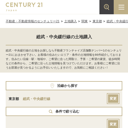
不動産・不動産情報のセンチュリー21
土地購入
関東
東京都
総武・中央緩
総武・中央緩行線の土地購入
総武・中央緩行線の土地をお探しなら不動産フランチャイズ店舗数ナンバー1のセンチュリ
ー21におまかせ下さい。お客様の住みたいエリア・条件の土地情報を86件紹介しておりま
す。住みたい沿線・駅・地域や、ご希望に合った間取り、予算・ご希望の家賃、徒歩時間
などの条件から、ご希望に沿った土地情報を見つけていただけます。お客様にご希望に沿
うお部屋が見つかるようにお手伝いいたしますので、お気軽にご相談ください！
沿線から探す
変更
東京都
総武・中央緩行線
条件で絞り込む
変更