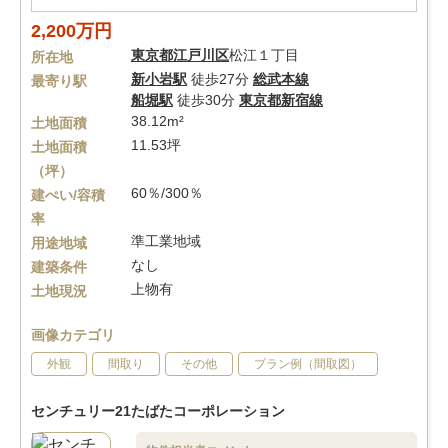
2,200万円
東京都
江戸川区
松江１丁目
所在地
新小岩駅
徒歩27分
総武本線
最寄り駅
船堀駅
徒歩30分
東京都新宿線
38.12m²
土地面積
11.53坪
土地面積
（坪）
60％/300％
建ぺい/容積
率
準工業地域
用途地域
なし
建築条件
上物有
土地現況
画像カテゴリ
外観
間取り
その他
プラン例（間取図）
センチュリー21たばたコーポレーション