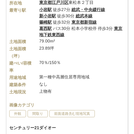
東京都
江戸川区
東松本２丁目
所在地
小岩駅
徒歩27分
総武・中央緩行線
最寄り駅
新小岩駅
徒歩30分
総武本線
篠崎駅
徒歩32分
東京都新宿線
葛西駅
バス30分 松本小学校停 停歩3分
東京
地下鉄東西線
79.00m²
土地面積
23.89坪
土地面積
（坪）
70％/150％
建ぺい/容積
率
第一種中高層住居専用地域
用途地域
なし
建築条件
上物有
土地現況
画像カテゴリ
外観
間取り
前面道路含む現地写真
センチュリー21ダイオー