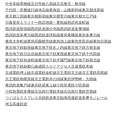
中央本線
青梅線
五日市線
八高線
京浜東北・根岸線
千代田・常磐緩行線
埼京線
東海道・山陽新幹線
東京都浅草線
東京都三田線
東京都新宿線
東京都荒川線
東京都大江戸線
日暮里舎人ライナー
西武池袋・豊島線
西武有楽町線
西武鉄道新宿線
西武鉄道国分寺線
西武鉄道多摩湖線
西武鉄道多摩川線
西武鉄道拝島線
東急東横線
東急多摩川線
東急大井町線
東急田園都市線
東急池上線
東急世田谷線
東急目黒線
東京地下鉄銀座線
東京地下鉄丸ノ内線
東京地下鉄方南支線
東京地下鉄日比谷線
東京地下鉄東西線
東京地下鉄千代田線
東京地下鉄有楽町線
東京地下鉄半蔵門線
東京地下鉄南北線
東京地下鉄副都心線
成田スカイアクセス
京成電鉄本線
京成電鉄押上線
京成電鉄金町線
京王電鉄京王線
京王電鉄高尾線
京王電鉄相模原線
京王電鉄井の頭線
東武伊勢崎・大師線
東武鉄道亀戸線
東武鉄道東上線
小田急電鉄小田原線
小田急電鉄多摩線
京浜急行電鉄本線
京浜急行電鉄空港線
つくばエクスプレス
北総鉄道
東京臨海高速鉄道
多摩モノレール
埼玉高速鉄道