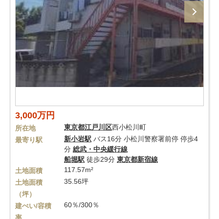
3,000万円
東京都
江戸川区
西小松川町
所在地
新小岩駅
バス16分 小松川警察署前停 停歩4
最寄り駅
分
総武・中央緩行線
船堀駅
徒歩29分
東京都新宿線
117.57m²
土地面積
35.56坪
土地面積
（坪）
60％/300％
建ぺい/容積
率