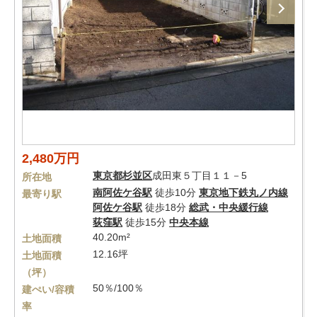
2,480万円
東京都
杉並区
成田東５丁目１１－5
所在地
南阿佐ケ谷駅
徒歩10分
東京地下鉄丸ノ内線
最寄り駅
阿佐ケ谷駅
徒歩18分
総武・中央緩行線
荻窪駅
徒歩15分
中央本線
40.20m²
土地面積
12.16坪
土地面積
（坪）
50％/100％
建ぺい/容積
率