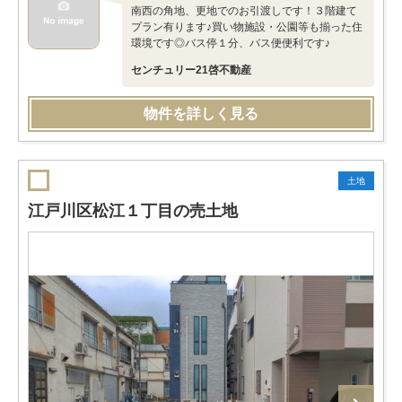
南西の角地、更地でのお引渡しです！３階建て
プラン有ります♪買い物施設・公園等も揃った住
環境です◎バス停１分、バス便便利です♪
センチュリー21啓不動産
物件を詳しく見る
土地
江戸川区松江１丁目の売土地