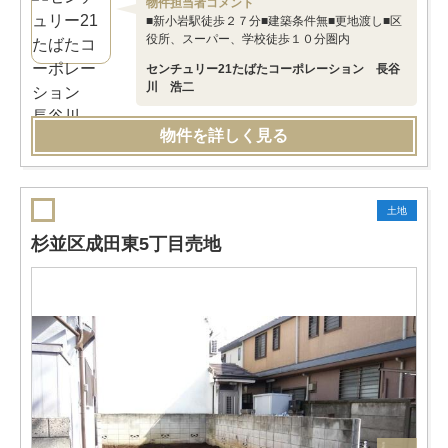
物件担当者コメント
■新小岩駅徒歩２７分■建築条件無■更地渡し■区
役所、スーパー、学校徒歩１０分圏内
センチュリー21たばたコーポレーション 長谷
川 浩二
物件を詳しく見る
土地
杉並区成田東5丁目売地