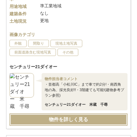
準工業地域
用途地域
なし
建築条件
更地
土地現況
画像カテゴリ
外観
間取り
現地土地写真
前面道路含む現地写真
その他
センチュリー21ダイオー
物件担当者コメント
・首都高「小松川IC」まで車で約2分!・南西角
地の為、採光良好!!・3階建ても可能!(建物参考プ
ラン参照)
センチュリー21ダイオー 米蔵 千尋
物件を詳しく見る