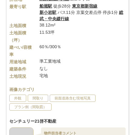
船堀駅
徒歩28分
東京都新宿線
最寄り駅
新小岩駅
バス11分 京葉交差点停 停歩1分
総
武・中央緩行線
38.12m²
土地面積
11.53坪
土地面積
（坪）
60％/300％
建ぺい/容積
率
準工業地域
用途地域
なし
建築条件
宅地
土地現況
画像カテゴリ
外観
間取り
前面道路含む現地写真
プラン例（間取図）
センチュリー21啓不動産
物件担当者コメント