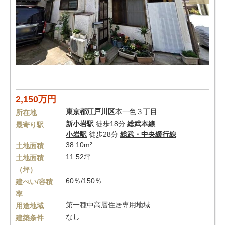
2,150万円
東京都
江戸川区
本一色３丁目
所在地
新小岩駅
徒歩18分
総武本線
最寄り駅
小岩駅
徒歩28分
総武・中央緩行線
38.10m²
土地面積
11.52坪
土地面積
（坪）
60％/150％
建ぺい/容積
率
第一種中高層住居専用地域
用途地域
なし
建築条件