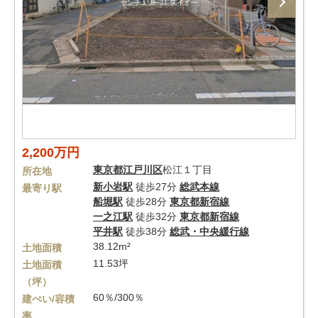
2,200万円
東京都
江戸川区
松江１丁目
所在地
新小岩駅
徒歩27分
総武本線
最寄り駅
船堀駅
徒歩28分
東京都新宿線
一之江駅
徒歩32分
東京都新宿線
平井駅
徒歩38分
総武・中央緩行線
38.12m²
土地面積
11.53坪
土地面積
（坪）
60％/300％
建ぺい/容積
率