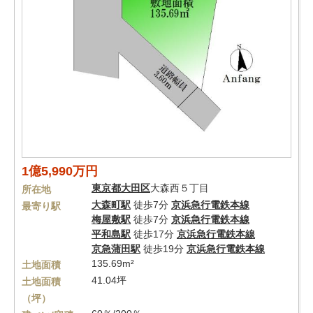
1億5,990万円
東京都
大田区
大森西５丁目
所在地
大森町駅
徒歩7分
京浜急行電鉄本線
最寄り駅
梅屋敷駅
徒歩7分
京浜急行電鉄本線
平和島駅
徒歩17分
京浜急行電鉄本線
京急蒲田駅
徒歩19分
京浜急行電鉄本線
135.69m²
土地面積
41.04坪
土地面積
（坪）