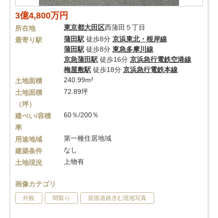
3億4,800万円
東京都
大田区
西蒲田５丁目
所在地
蒲田駅
徒歩8分
京浜東北・根岸線
最寄り駅
蒲田駅
徒歩8分
東急多摩川線
京急蒲田駅
徒歩16分
京浜急行電鉄空港線
梅屋敷駅
徒歩18分
京浜急行電鉄本線
240.99m²
土地面積
72.89坪
土地面積
（坪）
60％/200％
建ぺい/容積
率
第一種住居地域
用途地域
なし
建築条件
上物有
土地現況
画像カテゴリ
外観
間取り
前面道路含む現地写真