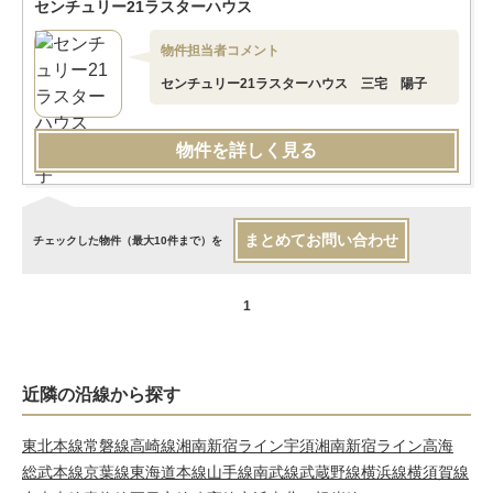
センチュリー21ラスターハウス
物件担当者コメント
センチュリー21ラスターハウス 三宅 陽子
物件を詳しく見る
まとめてお問い合わせ
チェックした物件（最大10件まで）を
1
近隣の沿線から探す
東北本線
常磐線
高崎線
湘南新宿ライン宇須
湘南新宿ライン高海
総武本線
京葉線
東海道本線
山手線
南武線
武蔵野線
横浜線
横須賀線