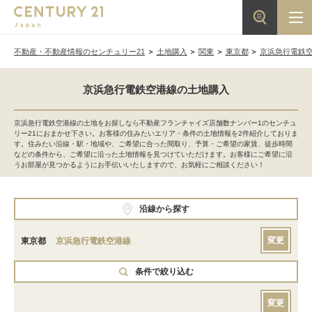
不動産・不動産情報のセンチュリー21
土地購入
関東
東京都
京浜急行電鉄
京浜急行電鉄空港線の土地購入
京浜急行電鉄空港線の土地をお探しなら不動産フランチャイズ店舗数ナンバー1のセンチュ
リー21におまかせ下さい。お客様の住みたいエリア・条件の土地情報を2件紹介しておりま
す。住みたい沿線・駅・地域や、ご希望に合った間取り、予算・ご希望の家賃、徒歩時間
などの条件から、ご希望に沿った土地情報を見つけていただけます。お客様にご希望に沿
うお部屋が見つかるようにお手伝いいたしますので、お気軽にご相談ください！
沿線から探す
変更
東京都
京浜急行電鉄空港線
条件で絞り込む
変更