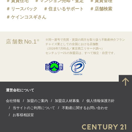
賃貸住宅
マンション売却・査定
賃貸管理
リースバック
住まいるサポート
店舗検索
ケインコスギさん
※同一屋号で売買・賃貸の両方を取り扱う不動産仲介フラン
No.1
店舗数
※
チャイズ業としての全国における店舗数
（2026年7月時点／東京商工リサーチ調べ）
センチュリー21の加盟店は、すべて独立・自営です。
運営会社について
会社情報
加盟のご案内
加盟店人材募集
個人情報保護方針
当サイトのご利用について
不動産に関するお問い合わせ
お客様相談室