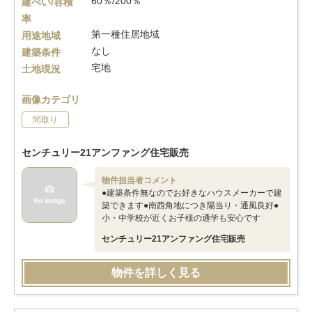
60％/200％
建ぺい/容積
率
第一種住居地域
用途地域
なし
建築条件
宅地
土地現況
画像カテゴリ
間取り
センチュリー21アンファング住宅販売
物件担当者コメント
●建築条件無なのでお好きなハウスメーカーで建
築できます●南西角地につき陽当り・通風良好●
小・中学校が近くお子様の通学も安心です
センチュリー21アンファング住宅販売
物件を詳しく見る