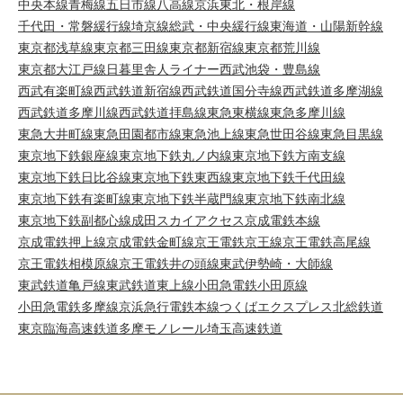
中央本線
青梅線
五日市線
八高線
京浜東北・根岸線
千代田・常磐緩行線
埼京線
総武・中央緩行線
東海道・山陽新幹線
東京都浅草線
東京都三田線
東京都新宿線
東京都荒川線
東京都大江戸線
日暮里舎人ライナー
西武池袋・豊島線
西武有楽町線
西武鉄道新宿線
西武鉄道国分寺線
西武鉄道多摩湖線
西武鉄道多摩川線
西武鉄道拝島線
東急東横線
東急多摩川線
東急大井町線
東急田園都市線
東急池上線
東急世田谷線
東急目黒線
東京地下鉄銀座線
東京地下鉄丸ノ内線
東京地下鉄方南支線
東京地下鉄日比谷線
東京地下鉄東西線
東京地下鉄千代田線
東京地下鉄有楽町線
東京地下鉄半蔵門線
東京地下鉄南北線
東京地下鉄副都心線
成田スカイアクセス
京成電鉄本線
京成電鉄押上線
京成電鉄金町線
京王電鉄京王線
京王電鉄高尾線
京王電鉄相模原線
京王電鉄井の頭線
東武伊勢崎・大師線
東武鉄道亀戸線
東武鉄道東上線
小田急電鉄小田原線
小田急電鉄多摩線
京浜急行電鉄本線
つくばエクスプレス
北総鉄道
東京臨海高速鉄道
多摩モノレール
埼玉高速鉄道