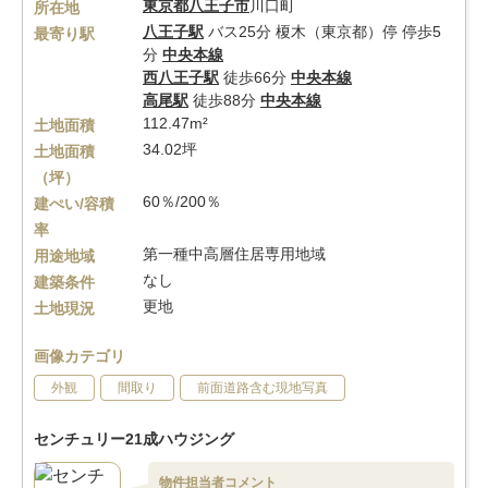
東京都
八王子市
川口町
所在地
八王子駅
バス25分 榎木（東京都）停 停歩5
最寄り駅
分
中央本線
西八王子駅
徒歩66分
中央本線
高尾駅
徒歩88分
中央本線
112.47m²
土地面積
34.02坪
土地面積
（坪）
60％/200％
建ぺい/容積
率
第一種中高層住居専用地域
用途地域
なし
建築条件
更地
土地現況
画像カテゴリ
外観
間取り
前面道路含む現地写真
センチュリー21成ハウジング
物件担当者コメント