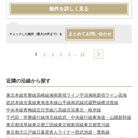
物件を詳しく見る
まとめてお問い合わせ
チェックした物件（最大10件まで）を
1
2
3
4
5
…
14
近隣の沿線から探す
東北本線
常磐線
高崎線
湘南新宿ライン宇須
湘南新宿ライン高海
総武本線
京葉線
東海道本線
山手線
南武線
武蔵野線
横須賀線
中央本線
青梅線
五日市線
八高線
京浜東北・根岸線
千代田・常磐緩行線
埼京線
総武・中央緩行線
東海道・山陽新幹線
東京都浅草線
東京都三田線
東京都新宿線
東京都荒川線
東京都大江戸線
日暮里舎人ライナー
西武池袋・豊島線