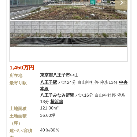
1,450万円
東京都
八王子市
中山
所在地
八王子駅
バス24分 白山神社停 停歩13分
中央
最寄り駅
本線
八王子みなみ野駅
バス16分 白山神社停 停歩
13分
横浜線
121.00m²
土地面積
36.60坪
土地面積
（坪）
40％/80％
建ぺい/容積