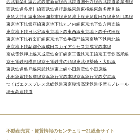
西武有楽町線
西武鉄道新宿線
西武鉄道国分寺線
西武鉄道多摩湖線
西武鉄道多摩川線
西武鉄道拝島線
東急東横線
東急多摩川線
東急大井町線
東急田園都市線
東急池上線
東急世田谷線
東急目黒線
東京地下鉄銀座線
東京地下鉄丸ノ内線
東京地下鉄方南支線
東京地下鉄日比谷線
東京地下鉄東西線
東京地下鉄千代田線
東京地下鉄有楽町線
東京地下鉄半蔵門線
東京地下鉄南北線
東京地下鉄副都心線
成田スカイアクセス
京成電鉄本線
京成電鉄押上線
京成電鉄金町線
京王電鉄京王線
京王電鉄高尾線
京王電鉄相模原線
京王電鉄井の頭線
東武伊勢崎・大師線
東武鉄道亀戸線
東武鉄道東上線
小田急電鉄小田原線
小田急電鉄多摩線
京浜急行電鉄本線
京浜急行電鉄空港線
つくばエクスプレス
北総鉄道
東京臨海高速鉄道
多摩モノレール
埼玉高速鉄道
不動産売買・賃貸情報のセンチュリー21総合サイト