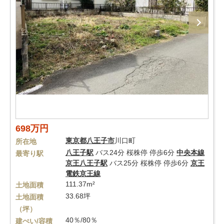
698万円
東京都
八王子市
川口町
所在地
八王子駅
バス24分 桜株停 停歩6分
中央本線
最寄り駅
京王八王子駅
バス25分 桜株停 停歩6分
京王
電鉄京王線
111.37m²
土地面積
33.68坪
土地面積
（坪）
40％/80％
建ぺい/容積