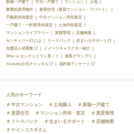
新築一戸建て
中古一戸建て
マンション
土地
事業投資用物件
賃貸住宅（賃貸マンション・アパート）
不動産売却査定
中古マンション売却査定
一戸建て・一軒家売却査定
土地売却査定
マンションライブラリー
賃貸管理
店舗検索
センチュリー21とは
リースバック
住まいるサポート21
加盟店人材募集
イメージキャラクター紹介
Who is センチュリワン君！？
接客グランプリ
Youtube公式チャンネル
成約者アンケート
人気のキーワード
中古マンション
土地購入
新築一戸建て
賃貸住宅
マンション売却・査定
賃貸管理
リースバック
住まいるサポート
店舗検索
ケインコスギさん