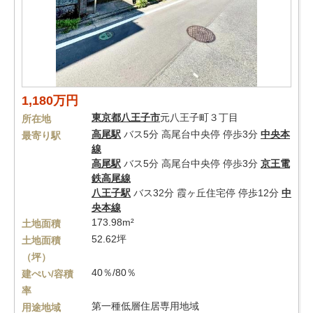
1,180万円
東京都
八王子市
元八王子町３丁目
所在地
高尾駅
バス5分 高尾台中央停 停歩3分
中央本
最寄り駅
線
高尾駅
バス5分 高尾台中央停 停歩3分
京王電
鉄高尾線
八王子駅
バス32分 霞ヶ丘住宅停 停歩12分
中
央本線
173.98m²
土地面積
52.62坪
土地面積
（坪）
40％/80％
建ぺい/容積
率
第一種低層住居専用地域
用途地域