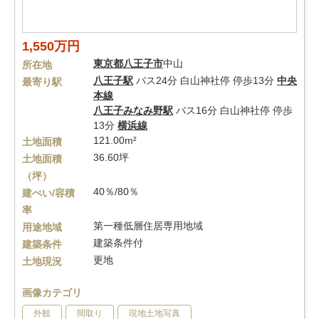
1,550万円
東京都
八王子市
中山
所在地
八王子駅
バス24分 白山神社停 停歩13分
中央
最寄り駅
本線
八王子みなみ野駅
バス16分 白山神社停 停歩
13分
横浜線
121.00m²
土地面積
36.60坪
土地面積
（坪）
40％/80％
建ぺい/容積
率
第一種低層住居専用地域
用途地域
建築条件付
建築条件
更地
土地現況
画像カテゴリ
外観
間取り
現地土地写真