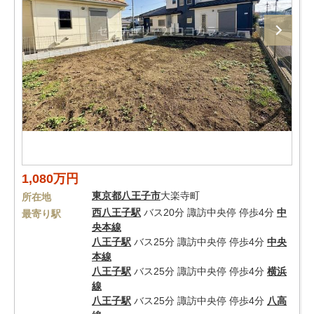
1,080万円
東京都
八王子市
大楽寺町
所在地
西八王子駅
バス20分 諏訪中央停 停歩4分
中
最寄り駅
央本線
八王子駅
バス25分 諏訪中央停 停歩4分
中央
本線
八王子駅
バス25分 諏訪中央停 停歩4分
横浜
線
八王子駅
バス25分 諏訪中央停 停歩4分
八高