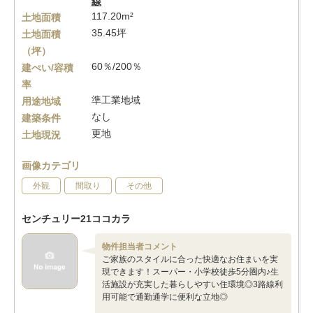
線
117.20m²
土地面積
35.45坪
土地面積
（坪）
60％/200％
建ぺい/容積
率
準工業地域
用途地域
なし
建築条件
更地
土地現況
画像カテゴリ
外観
間取り
その他
センチュリー21ココカラ
物件担当者コメント
ご家族のスタイルに合った快適なお住まいを実
現できます！スーパー・小学校徒歩5分圏内♪生
活施設が充実した暮らしやすい住環境◎3路線利
用可能で通勤通学に便利な立地◎