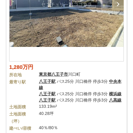
1,280万円
東京都
八王子市
川口町
所在地
八王子駅
バス25分 川口橋停 停歩3分
中央本
最寄り駅
線
八王子駅
バス25分 川口橋停 停歩3分
横浜線
八王子駅
バス25分 川口橋停 停歩3分
八高線
133.19m²
土地面積
40.28坪
土地面積
（坪）
40％/80％
建ぺい/容積