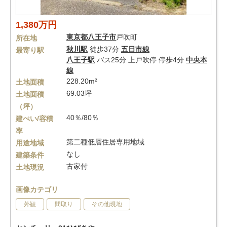
1,380万円
東京都
八王子市
戸吹町
所在地
秋川駅
徒歩37分
五日市線
最寄り駅
八王子駅
バス25分 上戸吹停 停歩4分
中央本
線
228.20m²
土地面積
69.03坪
土地面積
（坪）
40％/80％
建ぺい/容積
率
第二種低層住居専用地域
用途地域
なし
建築条件
古家付
土地現況
画像カテゴリ
外観
間取り
その他現地