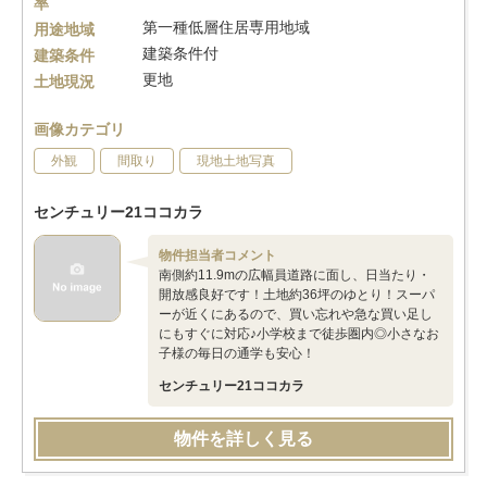
率
第一種低層住居専用地域
用途地域
建築条件付
建築条件
更地
土地現況
画像カテゴリ
外観
間取り
現地土地写真
センチュリー21ココカラ
物件担当者コメント
南側約11.9mの広幅員道路に面し、日当たり・
開放感良好です！土地約36坪のゆとり！スーパ
ーが近くにあるので、買い忘れや急な買い足し
にもすぐに対応♪小学校まで徒歩圏内◎小さなお
子様の毎日の通学も安心！
センチュリー21ココカラ
物件を詳しく見る