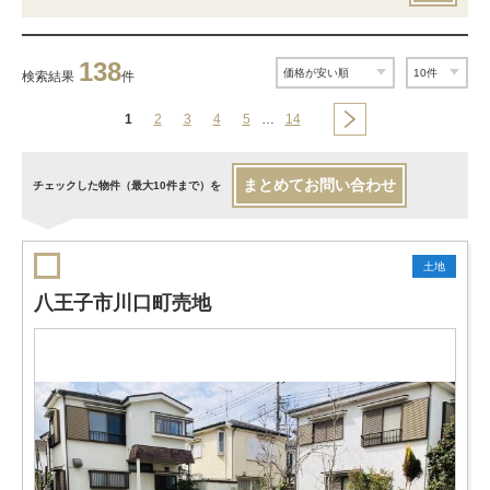
138
検索結果
件
1
2
3
4
5
…
14
まとめてお問い合わせ
チェックした物件（最大10件まで）を
土地
八王子市川口町売地