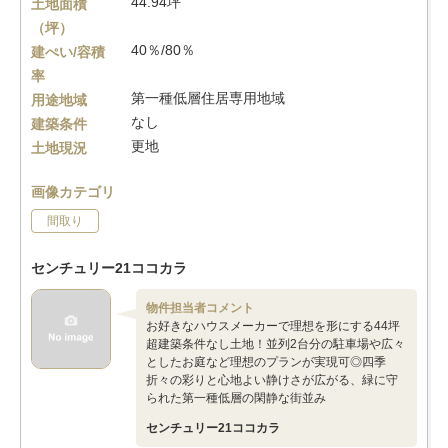
44.94坪
土地面積
（坪）
40％/80％
建ぺい/容積
率
第一種低層住居専用地域
用途地域
なし
建築条件
更地
土地現況
画像カテゴリ
間取り
センチュリー21ココカラ
物件担当者コメント
お好きなハウスメーカーで理想を形にする44坪
超建築条件なし土地！並列2台分の駐車場や広々
としたお庭など理想のプランが実現可◎四季
折々の彩りと心地よい静けさが広がる、緑に守
られた第一種低層の閑静な街並み
センチュリー21ココカラ