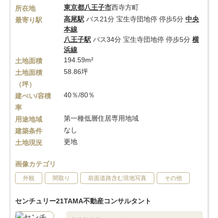
東京都
八王子市
西寺方町
所在地
高尾駅
バス21分 宝生寺団地停 停歩5分
中央
最寄り駅
本線
八王子駅
バス34分 宝生寺団地停 停歩5分
横
浜線
194.59m²
土地面積
58.86坪
土地面積
（坪）
40％/80％
建ぺい/容積
率
第一種低層住居専用地域
用途地域
なし
建築条件
更地
土地現況
画像カテゴリ
外観
間取り
前面道路含む現地写真
その他
センチュリー21TAMA不動産コンサルタント