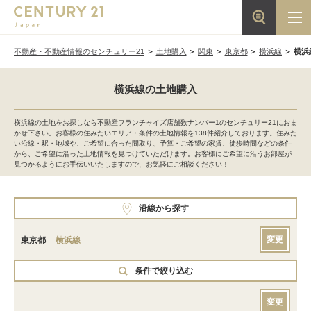
不動産・不動産情報のセンチュリー21
土地購入
関東
東京都
横浜線
横浜
横浜線の土地購入
横浜線の土地をお探しなら不動産フランチャイズ店舗数ナンバー1のセンチュリー21におま
かせ下さい。お客様の住みたいエリア・条件の土地情報を138件紹介しております。住みた
い沿線・駅・地域や、ご希望に合った間取り、予算・ご希望の家賃、徒歩時間などの条件
から、ご希望に沿った土地情報を見つけていただけます。お客様にご希望に沿うお部屋が
見つかるようにお手伝いいたしますので、お気軽にご相談ください！
沿線から探す
変更
東京都
横浜線
条件で絞り込む
変更